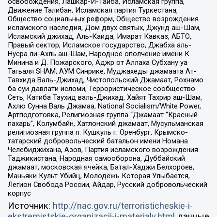
освобождения, Лашкар-И-Тайба, Исламская группа,
Движение Талибан, Исламская партия Туркестана,
Общество социальных реформ, Общество возрождения
исламского наследия, Дом двух святых, Джунд аш-Шам,
Исламский джихад, Аль-Каида, Имарат Кавказ, АБТО,
Правый сектор, Исламское государство, Джабха аль-
Нусра ли-Ахль аш-Шам, Народное ополчение имени К.
Минина и Д. Пожарского, Аджр от Аллаха Субхану уа
Тагьаля SHAM, АУМ Синрике, Муджахеды джамаата Ат-
Тавхида Валь-Джихад, Чистопольский Джамаат, Рохнамо
ба суи давлати исломи, Террористическое сообщество
Сеть, Катиба Таухид валь-Джихад, Хайят Тахрир аш-Шам,
Ахлю Сунна Валь Джамаа, National Socialism/White Power,
Артподготовка, Религиозная группа “Джамаат “Красный
пахарь”, Колумбайн, Хатлонский джамаат, Мусульманская
религиозная группа п. Кушкуль г. Оренбург, Крымско-
татарский добровольческий батальон имени Номана
Челебиджихана, Азов, Партия исламского возрождения
Таджикистана, Народная самооборона, Дуббайский
джамаат, московская ячейка, Батал-Хаджи Белхороев,
Маньяки Культ Убийц, Молодёжь Которая Улыбается,
Легион Свобода России, Айдар, Русский добровольческий
корпус
Источник:
http://nac.gov.ru/terroristicheskie-i-
ekstremistskie-organizacii-i-materialy.html
данные