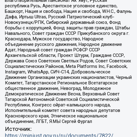
Благотворительный пансионат Ак Умут, Русская
республика Русь, Арестантское уголовное единство,
Башкорт, Нация и свобода, Нация и свобода, W.H.С., Фалунь
Дафа, Иртыш Ultras, Русский Патриотический клуб-
Новокузнецк/РПК, Сибирский державный союз, Фонд
борьбы с коррупцией, Фонд защиты прав граждан, Штабы
Навального, Совет граждан СССР Прикубанского округа г.
Краснодара, Мужское государство, Народное
объединение русского движения, Народное движение
Адат, Народный совет граждан РСФСР СССР
Архангельской области, Проект Штурм, Граждане СССР,
Держава Союз Советских Светлых Родов, Совет Советских
Социалистических Районов, Meta Platforms Inc, Facebook,
Instagram, WhatsApp, СИЧ-С14, Добровольческое
Движение Организации украинских националистов, Черный
Комитет, Татарстанское Региональное Всетатарское
общественное движение, Невоград, Молодежное
Демократическое Движение Весна, Верховный Совет
Татарской Автономной Советской Социалистической
Республики, Конгресс ойрат-калмыцкого народа,
Исполнительный комитет совета народных депутатов
Красноярского края, Этническое национальное
объединение, ЛГБТ, Я.МЫ Сергей Фургал
Источник:
https://minjust.gov.ru/ru/documents/7822/