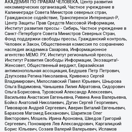
АКАДЕМИЯ ПО ПРАВАМ ЧЕЛОВЕКА, Центр развития
некоммерческих организаций, Частное учреждение в
Калининграде Совета Министров северных стран,
Гражданское содействие, Трансперенси Интернешнл-Р,
Центр Защиты Прав Средств Массовой Информации,
Институт развития прессы - Сибирь, Частное учреждение в
Санкт-Петербурге Совета Министров Северных Стран,
Фонд поддержки свободы прессы, Гражданский контроль,
Человек и Закон, Общественная комиссия по сохранению
наследия академика Сахарова, Информационное
агентство МЕМО. РУ, Институт региональной прессы,
Институт Развития Свободы Информации, Экозащита!-
Женсовет, Общественный вердикт, Евразийская
антимонопольная ассоциация, Бедушев Петр Петрович,
Дзугкоева Регина Николаевна, Кривенко Сергей
Владимирович, Милославский Павел Юрьевич, Шнырова
Ольга Вадимовна, Чанышева Лилия Айратовна, Сидорович
Ольга Борисовна, Туровский Александр Алексеевич,
Васильева Анастасия Евгеньевна, Ривина Анна Валерьевна,
Бойко Анатолий Николаевич, Дугин Сергей Георгиевич,
Пивоваров Андрей Сергеевич, Аверин Виталий Евгеньевич,
Барахоев Магомед Бекханович, Шарипков Олег
Викторович, Мошель Ирина Ароновна, Шведов Григорий
Сергеевич, Пономарев Лев Александрович, Каргалицкий
Борис Юльевич, Созаев Валерий Валерьевич, Исламов