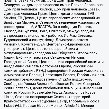
прав человека Чернигов, Фонд Дом Прав Человека,
Белорусский дом прав человека имени Бориса Звозскова,
Дом прав человека Тбилиси, Дом прав человека Ереван,
Дом прав человека Крым, Центр дикого лосося, TVR
Studios, ТВ Дождь, Центр европейских исследований им
Вилфрида Мартенса, Сетевое объединение журналистов
расследователей, АЛЛАТРА, За свободную Россию,
Свободная Бурятия, Uralic, UnKremlin, Международная
федерация транспортных рабочих, ИстЧам Финланд,
Гудзоновский институт, Фонд Демократического
Развития, Комитет-2024, Центрально-Европейский
университет, Центр восточноевропейских и
международных исследований, Общество Сторожевой
башни, Библии и трактатов Свидетелей Иеговы,
Гражданский Совет, Центр анализа европейской политики,
Академическая сеть Восточная Европа, Российский
комитет действия, РЭНД корпорейшн, Русская Америка за
демократию в России, Настоящая Россия, Глобальная сеть
журналистов-расследователей, Служба поддержки,
Свободная Россия Берлин, Свободная Россия Северный
Рейн-Вестфалия, Фонд глобальной помощи, Антивоенный
комитет России, Russie-Libertes, La Asocicion de Rusos
Libres, Союз за возвращение Северных территорий,
Крымскотатарский Ресурсный Центр, Глобальный союз
IndustriALL, Russian Election Monitor, Article 19, Мнение