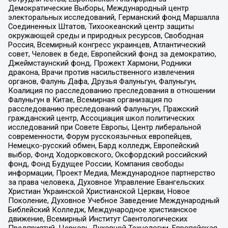
Демократические Выборы, Международный центр
электоральных исследований, Германский фонд Маршалла
Соединенных Штатов, Тихоокеанский центр защиты
окружающей среды и природных ресурсов, Свободная
Россия, Всемирный конгресс украинцев, Атлантический
совет, Человек в беде, Европейский фонд за демократию,
Джеймстаунский фонд, Прожект Хармони, Родники
дракона, Врачи против насильственного извлечения
органов, Фалунь Дафа, Друзья Фалуньгун, Фалуньгун,
Коалиция по расследованию преследования в отношении
Фалуньгун в Китае, Всемирная организация по
расследованию преследований Фалуньгун, Пражский
гражданский центр, Ассоциация школ политических
исследований при Совете Европы, Центр либеральной
современности, Форум русскоязычных европейцев,
Немецко-русский обмен, Бард колледж, Европейский
выбор, Фонд Ходорковского, Оксфордский российский
фонд, Фонд Будущее России, Компания свободы
информации, Проект Медиа, Международное партнерство
за права человека, Духовное Управление Евангельских
Христиан Украинской Христианской Церкви, Новое
Поколение, Духовное Учебное Заведение Международный
Библейский Колледж, Международное христианское
движение, Всемирный Институт Саентологических