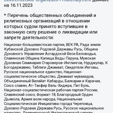
на
16.11.2023
* Перечень общественных объединений и
религиозных организаций в отношении
которых судом принято вступившее в
законную силу решение о ликвидации или
запрете деятельности:
Национал-большевистская партия, ВЕК РА, Рада земли
Кубанской Духовно Родовой Державы Русь, Община
Духовного Управления Асгардской Веси Беловодья,
Славянская Община Капища Веды Перуна, Мужская
Духовная Семинария Староверов-Инглингов, Нурджулар, К
Богодержавию, Таблиги Джамаат, Свидетели Иеговы,
Русское национальное единство, Национал-
социалистическое общество, Джамаат мувахидов,
Объединенный Вилайат Кабарды, Балкарии и Карачая,
Союз славян, Ат-Такфир Валь-Хиджра, Пит Буль,
Национал-социалистическая рабочая партия России,
Славянский союз, Формат-18, Благородный Орден
Дьявола, Армия воли народа, Национальная
Социалистическая Инициатива города Череповца,
Духовно-Родовая Держава Русь, Русское национальное
единство, Древнерусской Инглистической церкви