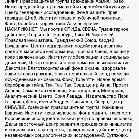
Лилит, Правозащитная группа Гражданин.Армия.Право,
Нижегородский центр немецкой и европейской культуры,
Центр гендерных исследований, Фонд защиты прав
граждан Штаб, Институт права и публичной политики,
Фонд борьбы с коррупцией, Альянс врачей,
НАСИЛИЮ.НЕТ, Мы против СПИДа, СВЕЧА, Гуманитарное
действие, Открытый Петербург, Лига Избирателей,
Правовая инициатива, Гражданский Союз, Хасдей
Ерушалаим, Центр поддержки и содействия развитию
средств массовой информации, Горячая Линия, В защиту
прав заключенных, Институт глобализации и социальных
движений, Центр социально-информационных инициатив
Действие, Благотворительный фонд охраны здоровья и
защиты прав граждан, Благотворительный фонд помощи
осужденным и их семьям, Фонд Тольятти, Новое время,
Серебряная тайга, Так-Так-Так, Сова, центр Анна, Проект
Апрель, Самарская губерния, Эра здоровья, Мемориал,
Аналитический Центр Юрия Левады, Издательство Парк
Гагарина, Фонд имени Андрея Рылькова, Сфера, Центр
СИБАЛЬТ, Уральская правозащитная группа, Женщины
Евразии, Институт прав человека, Фонд защиты гласности,
Российский исследовательский центр по правам человека,
Дальневосточный центр развития гражданских инициатив
и социального партнерства, Гражданское действие, Центр
независимых социологических исследований, Сутяжник,