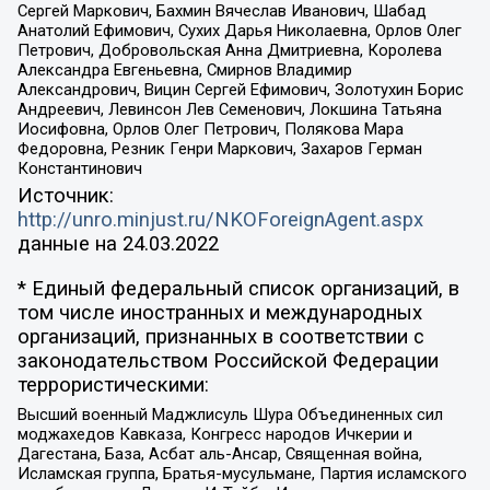
Сергей Маркович, Бахмин Вячеслав Иванович, Шабад
Анатолий Ефимович, Сухих Дарья Николаевна, Орлов Олег
Петрович, Добровольская Анна Дмитриевна, Королева
Александра Евгеньевна, Смирнов Владимир
Александрович, Вицин Сергей Ефимович, Золотухин Борис
Андреевич, Левинсон Лев Семенович, Локшина Татьяна
Иосифовна, Орлов Олег Петрович, Полякова Мара
Федоровна, Резник Генри Маркович, Захаров Герман
Константинович
Источник:
http://unro.minjust.ru/NKOForeignAgent.aspx
данные на
24.03.2022
* Единый федеральный список организаций, в
том числе иностранных и международных
организаций, признанных в соответствии с
законодательством Российской Федерации
террористическими:
Высший военный Маджлисуль Шура Объединенных сил
моджахедов Кавказа, Конгресс народов Ичкерии и
Дагестана, База, Асбат аль-Ансар, Священная война,
Исламская группа, Братья-мусульмане, Партия исламского