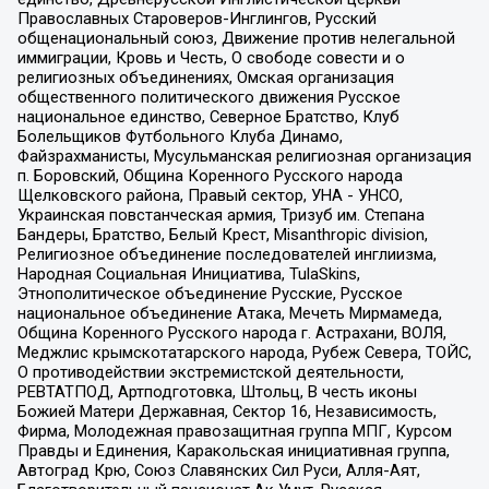
Православных Староверов-Инглингов, Русский
общенациональный союз, Движение против нелегальной
иммиграции, Кровь и Честь, О свободе совести и о
религиозных объединениях, Омская организация
общественного политического движения Русское
национальное единство, Северное Братство, Клуб
Болельщиков Футбольного Клуба Динамо,
Файзрахманисты, Мусульманская религиозная организация
п. Боровский, Община Коренного Русского народа
Щелковского района, Правый сектор, УНА - УНСО,
Украинская повстанческая армия, Тризуб им. Степана
Бандеры, Братство, Белый Крест, Misanthropic division,
Религиозное объединение последователей инглиизма,
Народная Социальная Инициатива, TulaSkins,
Этнополитическое объединение Русские, Русское
национальное объединение Атака, Мечеть Мирмамеда,
Община Коренного Русского народа г. Астрахани, ВОЛЯ,
Меджлис крымскотатарского народа, Рубеж Севера, ТОЙС,
О противодействии экстремистской деятельности,
РЕВТАТПОД, Артподготовка, Штольц, В честь иконы
Божией Матери Державная, Сектор 16, Независимость,
Фирма, Молодежная правозащитная группа МПГ, Курсом
Правды и Единения, Каракольская инициативная группа,
Автоград Крю, Союз Славянских Сил Руси, Алля-Аят,