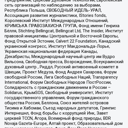
Предприятий, Церковь Духовной Технологии, Европейская
сеть организаций по наблюдению за выборами,
Республика Польша, СВОБОДНЫЙ ИДЕЛЬ-УРАЛ,
Ассоциация развития журналистики, IStories fonds,
Королевский Институт Международных Отношений,
КРИМСЬКА ПРАВОЗАХИСНА ГРУПА, Фонд имени Генриха
Бёлля, Stichting Bellingcat, Bellingcat Ltd, The Insider, Институт
правовой инициативы Центральной и Восточной Европы,
Фонд Открытой Эстонии, Calvert 22 Foundation, Канадский
украинский конгресс, Институт Макдональда-Лорье,
Украинская национальная федерация Канады,
Декабристы, Международный научный центр им Вудро
Вильсона, Свободная пресса, Возрождение, Всеукраинский
духовный центр , Риддл, Русский антивоенный комитет в
Швеции, Проект Медуза, Фонд Андрея Сахарова, Форум
свободной России, Лига Свободных Наций, Transparеncy
International, Форум Свободных Народов ПостРоссии,
Солидарность с гражданским движением в России –
Solidarus, КрымSOS, Свободный университет, Институт
государственного управления, Форум гражданского
общества Россия, Беллона, Союз жителей островов
Тисима и Хабомаи, Съезд народных депутатов, Гринпис
Интернешнл, Фонд борьбы с коррупцией Инк, Завет
церквей TCCN, Агора, Всемирный фонд природы, BDR
Novaja Gazeta-Europe, Алтай проект, Образовательный дом