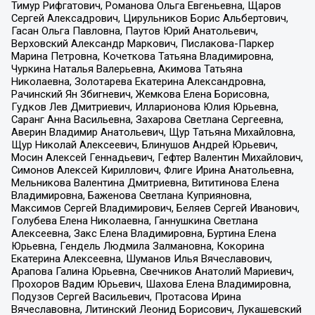
Тимур Рифгатович, Романова Ольга Евгеньевна, Щаров
Сергей Алексадрович, Цирульников Борис Альбертович,
Гасан Ольга Павловна, Паутов Юрий Анатольевич,
Верховский Александр Маркович, Пислакова-Паркер
Марина Петровна, Кочеткова Татьяна Владимировна,
Чуркина Наталья Валерьевна, Акимова Татьяна
Николаевна, Золотарева Екатерина Александровна,
Рачинский Ян Збигневич, Жемкова Елена Борисовна,
Гудков Лев Дмитриевич, Илларионова Юлия Юрьевна,
Саранг Анна Васильевна, Захарова Светлана Сергеевна,
Аверин Владимир Анатольевич, Щур Татьяна Михайловна,
Щур Николай Алексеевич, Блинушов Андрей Юрьевич,
Мосин Алексей Геннадьевич, Гефтер Валентин Михайлович,
Симонов Алексей Кириллович, Флиге Ирина Анатольевна,
Мельникова Валентина Дмитриевна, Вититинова Елена
Владимировна, Баженова Светлана Куприяновна,
Максимов Сергей Владимирович, Беляев Сергей Иванович,
Голубева Елена Николаевна, Ганнушкина Светлана
Алексеевна, Закс Елена Владимировна, Буртина Елена
Юрьевна, Гендель Людмила Залмановна, Кокорина
Екатерина Алексеевна, Шуманов Илья Вячеславович,
Арапова Галина Юрьевна, Свечников Анатолий Мариевич,
Прохоров Вадим Юрьевич, Шахова Елена Владимировна,
Подузов Сергей Васильевич, Протасова Ирина
Вячеславовна, Литинский Леонид Борисович, Лукашевский