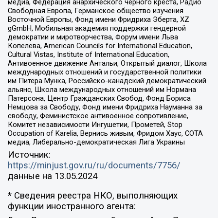
медиа, Федерация анархического черного креста, Радио
Свободная Европа, Германское общество изучения
Восточной Европы, Фонд имени Фридриха Эберта, XZ
gGmbH, Мобильная академия поддержки гендерной
демократии и миротворчества, Форум имени Льва
Копелева, American Councils for International Education,
Cultural Vistas, Institute of International Education,
Антивоенное движение Антальи, Открытый диалог, Школа
международных отношений и государственной политики
им Питера Мунка, Российско-канадский демократический
альянс, Школа международных отношений им Нормана
Патерсона, Центр Гражданских Свобод, Фонд Бориса
Немцова за Свободу, Фонд имени Фридриха Науманна за
свободу, Феминистское антивоенное сопротивление,
Комитет независимости Ингушетии, Прометей, Stop
Occupation of Karelia, Вернись живым, Фридом Хаус, СОТА
медиа, Либерально-демократическая Лига Украины
Источник:
https://minjust.gov.ru/ru/documents/7756/
данные на
13.05.2024
* Сведения реестра НКО, выполняющих
функции иностранного агента: