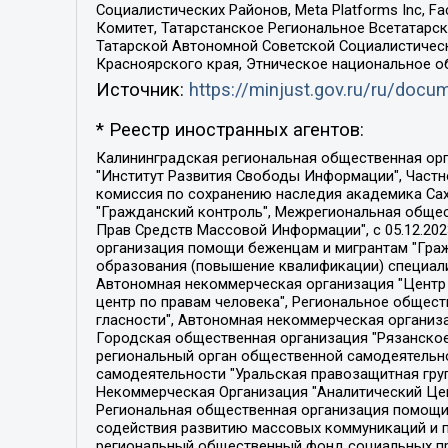
Социалистических Районов, Meta Platforms Inc, 
Комитет, Татарстанское Региональное Всетатар
Татарской Автономной Советской Социалистическ
Красноярского края, Этническое национальное о
Источник:
https://minjust.gov.ru/ru/doc
* Реестр иностранных агентов:
Калининградская региональная общественная организация "Экозащита!-Женсовет", Фонд содействия защите прав и свобод граждан "Общественный вердикт", Фонд "Институт Развития Свободы Информации", Частное учреждение "Информационное агентство МЕМО. РУ", Региональная общественная организация "Общественная комиссия по сохранению наследия академика Сахарова", Фонд поддержки свободы прессы, Санкт-Петербургская общественная правозащитная организация "Гражданский контроль", Межрегиональная общественная организация "Информационно-просветительский центр "Мемориал", Региональный Фонд "Центр Защиты Прав Средств Массовой Информации", с 05.12.2023 Фонд "Центр Защиты Прав Средств массовой информации", Региональная общественная благотворительная организация помощи беженцам и мигрантам "Гражданское содействие", Негосударственное образовательное учреждение дополнительного профессионального образования (повышение квалификации) специалистов "АКАДЕМИЯ ПО ПРАВАМ ЧЕЛОВЕКА", Свердловская региональная общественная организация "Сутяжник", Автономная некоммерческая организация "Центр независимых социологических исследований", Союз общественных объединений "Российский исследовательский центр по правам человека", Региональное общественное учреждение научно-информационный центр "МЕМОРИАЛ", Некоммерческая организация "Фонд защиты гласности", Автономная некоммерческая организация "Институт прав человека", Городская общественная организация "Екатеринбургское общество "МЕМОРИАЛ", Городская общественная организация "Рязанское историко-просветительское и правозащитное общество "Мемориал" (Рязанский Мемориал), Челябинский региональный орган общественной самодеятельности – женское общественное объединение "Женщины Евразии", Челябинский региональный орган общественной самодеятельности "Уральская правозащитная группа", Фонд содействия защите здоровья и социальной справедливости имени Андрея Рылькова, Автономная Некоммерческая Организация "Аналитический Центр Юрия Левады", Автономная некоммерческая организация социальной поддержки населения "Проект Апрель", Региональная общественная организация помощи женщинам и детям, находящимся в кризисной ситуации "Информационно-методический центр "Анна", Фонд содействия развитию массовых коммуникаций и правовому просвещению "Так-так-Так", Фонд содействия устойчивому развитию "Серебряная тайга", Свердловский региональный общественный фонд социальных проектов "Новое время", "Idel.Реалии", Кавказ.Реалии, Крым.Реалии, Телеканал Настоящее Время, Татаро-башкирская служба Радио Свобода (Azatliq Radiosi), Радио Свободная Европа/Радио Свобода (PCE/PC), "Сибирь.Реалии", "Фактограф", Благотворительный фонд помощи осужденным и их семьям, Автономная некоммерческая организация "Институт глобализации и социальных движений", Фонд "В защиту прав заключенных", Частное учреждение "Центр поддержки и содействия развитию средств массовой информации", Пензенский региональный общественный благотворительный фонд "Гражданский союз", "Север.Реалии", Некоммерческая организация Фонд "Правовая инициатива", 