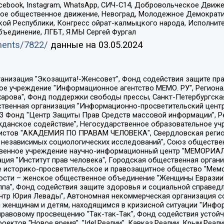
Facebook, Instagram, WhatsApp, СИЧ-С14, Добровольческое Движ
ское общественное движение, Невоград, Молодежное Демократ
ой Республики, Конгресс ойрат-калмыцкого народа, Исполнит
бъединение, ЛГБТ, Я.МЫ Сергей Фургал
uments/7822/
данные на
03.05.2024
Общество с ограниченной ответственностью "Радио Свободная Европа/Радио Свобода", Чешское информационное агентство "MEDIUM-ORIENT", Красноярская региональная общественная организация "Мы против СПИДа", Камалягин Денис Николаевич, Маркелов Сергей Евгеньевич, Пономарев Лев Александрович, Савицкая Людмила Алексеевна, Автономная некоммерческая организация "Центр по работе с проблемой насилия "НАСИЛИЮ.НЕТ", Межрегиональный профессиональный союз работников здравоохранения "Альянс врачей", Юридическое лицо, зарегистрированное в Латвийской Республике, SIA "Medusa Project" (регистрационный номер 40103797863, дата регистрации 10.06.2014), Некоммерческая организация "Фонд по борьбе с коррупцией", Автономная некоммерческая организация "Институт права и публичной политики", Баданин Роман Сергеевич, Гликин Максим Александрович, Железнова Мария Михайловна, Лукьянова Юлия Сергеевна, Маетная Елизавета Витальевна, Маняхин Петр Борисович, Чуракова Ольга Владимировна, Ярош Юлия Петровна, Юридическое лицо "The Insider SIA", зарегистрированное в Риге, Латвийская Республика (дата регистрации 26.06.2015), являющееся администратором доменного имени интернет-издания "The Insider SIA", https://theins.ru, Постернак Алексей Евгеньевич, Рубин Михаил Аркадьевич, Анин Роман Александрович, Юридическое лицо Istories fonds, зарегистрированное в Латвийской Республике (регистрационный номер 50008295751, дата регистрации 24.02.2020), Великовский Дмитрий Александрович, Долинина Ирина Николаевна, Мароховская Алеся Алексеевна, Шлейнов Роман Юрьевич, Шмагун Олеся Валентиновна, Общество с ограниченной ответственностью "Альтаир 2021", Общество с ограниченной ответственностью "Вега 2021", Общество с ограниченной ответственностью "Главный редактор 2021", Общество с ограниченной ответственностью "Ромашки монолит", Важенков Артем Валерьевич, Ивановская областная общественная организация "Центр гендерных исследований", Гурман Юрий Альбертович, Медиапроект "ОВД-Инфо", Егоров Владимир Владимирович, Жилинский Владимир Александрович, Общество с ограниченной ответственностью "ЗП", Иванова София Юрьевна, Карезина Инна Павловна, Кильтау Екатерина Викторовна, Петров Алексей Викторович, Пискунов Сергей Евгеньевич, Смирнов Сергей Сергеевич, Тихонов Михаил Сергеевич, Общество с ограниченной ответственностью "ЖУРНАЛИСТ-ИНОСТРАННЫЙ АГЕНТ", Арапова Галина Юрьевна, Вольтская Татьяна Анатольевна, Американская компания "Mason G.E.S. Anonymous Foundation" (США), являющаяся владельцем интернет-издания https://mnews.world/, Компания "Stichting Bellingcat", зарегистрированная в Нидерландах (дата регистрации 11.07.2018), Захаров Андрей Вячеславович, Клепиковская Екатерина Дмитриевна, Общество с ограниченной ответственностью "МЕМО", Перл Роман Александрович, Симонов Евгений Алексеевич, Соловьева Елена Анатольевна, Сотников Даниил Владимирович, Сурначева Елизавета Дмитриевна, Автономная некоммерческая организация по защите прав человека и информированию населения "Якутия – Наше Мнение", Общество с ограниченной ответственностью "Москоу диджитал медиа", с 26.01.2023 Общество с ограниченной ответственностью "Чайка Белые сады", Ветошкина Валерия Валерьевна, Заговора Максим Александрович, Межрегиональное общественное движение "Российская ЛГБТ - сеть", Оленичев Максим Владимирович, Павлов Иван Юрьевич, Скворцова Елена Сергеевна, Общество с ограниченной ответственностью "Как бы инагент", Кочетков Игорь Викторович, Общество с ограниченной ответственностью "Честные выборы", Еланчик Олег Александрович, Общество с ограниченной ответственностью "Нобелевский призыв", Гималова Регина Эмилевна, Григорьев Андрей Валерьевич, Григорьева Алина Александровна, Ассоциация по содействию защите прав призывников, альтернативнослужащих и военнослужащих "Правозащитная группа "Гражданин.Армия.Право", Хисамова Регина Фаритовна, Автономная некоммерческая организация по реализа