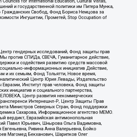
ls for International Education, Cultural Vistas,
ошений и государственной политики им Питера Мунка,
 Гражданских Свобод, Фонд Бориса Немцова за
имости Ингушетии, Прометей, Stop Occupation of
 Центр гендерных исследований, Фонд защиты прав
 Мы против СПИДа, СВЕЧА, Гуманитарное действие,
ддержки и содействия развитию средств массовой
р социально-информационных инициатив Действие,
 и их семьям, Фонд Тольятти, Новое время,
, Аналитический Центр Юрия Левады, Издательство
 Евразии, Институт прав человека, Фонд защиты
ких инициатив и социального партнерства,
ЕЛОВЕКА, Центр развития некоммерческих
 Трансперенси Интернешнл-Р, Центр Защиты Прав
овета Министров Северных Стран, Фонд поддержки
адемика Сахарова, Информационное агентство МЕМО.
ый вердикт, Евразийская антимонопольная
кий Павел Юрьевич, Шнырова Ольга Вадимовна,
 Евгеньевна, Ривина Анна Валерьевна, Бойко
хоев Магомед Бекханович, Шарипков Олег