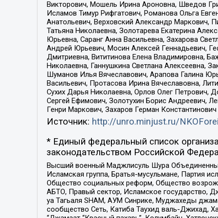
Викторович, Мошель Ирина Ароновна, Шведов Гри
Исламов Тимур Рифгатович, Романова Ольга Евге
Анатольевич, Верховский Александр Маркович, П
Татьяна Николаевна, Золотарева Екатерина Алек
Юрьевна, Саранг Анна Васильевна, Захарова Свет
Андрей Юрьевич, Мосин Алексей Геннадьевич, Ге
Дмитриевна, Вититинова Елена Владимировна, Ба
Николаевна, Ганнушкина Светлана Алексеевна, За
Шуманов Илья Вячеславович, Арапова Галина Юрь
Васильевич, Протасова Ирина Вячеславовна, Лит
Сухих Дарья Николаевна, Орлов Олег Петрович, 
Сергей Ефимович, Золотухин Борис Андреевич, Л
Генри Маркович, Захаров Герман Константинович
Источник:
http://unro.minjust.ru/NKOFore
* Единый федеральный список организа
законодательством Российской Федера
Высший военный Маджлисуль Шура Объединенных с
Исламская группа, Братья-мусульмане, Партия ис
Общество социальных реформ, Общество возрожд
АБТО, Правый сектор, Исламское государство, Д
уа Тагьаля SHAM, АУМ Синрике, Муджахеды джама
сообщество Сеть, Катиба Таухид валь-Джихад, Хай