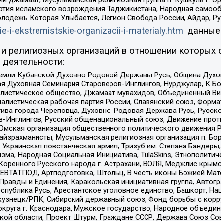
ий джамаат, Мусульманская религиозная группа п. Кушкуль г. 
ртия исламского возрождения Таджикистана, Народная самооб
олодёжь Которая Улыбается, Легион Свобода России, Айдар, Р
ie-i-ekstremistskie-organizacii-i-materialy.html
данные
и религиозных организаций в отношении которых 
 деятельности:
земли Кубанской Духовно Родовой Державы Русь, Община Духо
 Духовная Семинария Староверов-Инглингов, Нурджулар, К Бо
листическое общество, Джамаат мувахидов, Объединенный Вил
иалистическая рабочая партия России, Славянский союз, Форма
ива города Череповца, Духовно-Родовая Держава Русь, Русск
-Инглингов, Русский общенациональный союз, Движение против
 Омская организация общественного политического движения Р
йзрахманисты, Мусульманская религиозная организация п. Бо
краинская повстанческая армия, Тризуб им. Степана Бандеры, Бр
зма, Народная Социальная Инициатива, TulaSkins, Этнополитич
оренного Русского народа г. Астрахани, ВОЛЯ, Меджлис крымс
РЕВТАТПОД, Артподготовка, Штольц, В честь иконы Божией Мате
равды и Единения, Каракольская инициативная группа, Автогра
спублика Русь, Арестантское уголовное единство, Башкорт, Наци
окузнецк/РПК, Сибирский державный союз, Фонд борьбы с кор
округа г. Краснодара, Мужское государство, Народное объедин
ой области, Проект Штурм, Граждане СССР, Держава Союз Сов