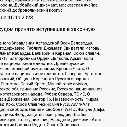
Оренбург, Крымско-татарский добровольческий
орона, Дуббайский джамаат, московская ячейка,
усский добровольческий корпус
 на
16.11.2023
судом принято вступившее в законную
вного Управления Асгардской Веси Беловодья,
годержавию, Таблиги Джамаат, Свидетели Иеговы,
айат Кабарды, Балкарии и Карачая, Союз славян,
т-18, Благородный Орден Дьявола, Армия воли
ое национальное единство, Древнерусской
 нелегальной иммиграции, Кровь и Честь, О
усское национальное единство, Северное Братство,
ровский, Община Коренного Русского народа
атство, Белый Крест, Misanthropic division,
еское объединение Русские, Русское национальное
котатарского народа, Рубеж Севера, ТОЙС, О
ри Державная, Сектор 16, Независимость, Фирма,
д Крю, Союз Славянских Сил Руси, Алля-Аят,
я и свобода, Нация и свобода, W.H.С., Фалунь Дафа,
рупцией, Фонд защиты прав граждан, Штабы
ение русского движения, Народное движение Адат,
етских Светлых Родов, Совет Советских