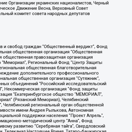
ение Организации украинских националистов, Черный
ическое Движение Весна, Верховный Совет
ельный комитет совета народных депутатов
ции социально-правовых программ "Лилит", Дальневосточное общественное движение "Маяк", Санкт-Петербургская ЛГБТ-инициативная группа "Выход", Инициативная группа ЛГБТ+ "Реверс", Алексеев Андрей Викторович, Бекбулатова Таисия Львовна, Беляев Иван Михайлович, Владыкина Елена Сергеевна, Гельман Марат Александрович, Никульшина Вероника Юрьевна, Толоконникова Надежда Андреевна, Шендерович Виктор Анатольевич, Общество с ограниченной ответственностью "Данное сообщение", Общество с ограниченной ответственностью Издательский дом "Новая глава", Айнбиндер Александра Александровна, Московский комьюнити-центр для ЛГБТ+инициатив, Благотворительный фонд развития филантропии, Deutsche Welle (Германия, Kurt-Schumacher-Strasse 3, 53113 Bonn), Борзунова Мария Михайловна, Воробьев Виктор Викторович, Голубева Анна Львовна, Константинова Алла Михайловна, Малкова Ирина Владимировна, Мурадов Мурад Абдулгалимович, Осетинская Елизавета Николаевна, Понасенков Евгений Николаевич, Ганапольский Матвей Юрьевич, Киселев Евгений Алексеевич, Борухович Ирина Григорьевна, Дремин Иван Тимофеевич, Дубровский Дмитрий Викторович, Красноярская региональная общественная организация поддержки и развития альтернативных образовательных технологий и межкультурных коммуникаций "ИНТЕРРА", Маяковская Екатерина Алексеевна, Фейгин Марк Захарович, Филимонов Андрей Викторович, Дзугкоева Регина Николаевна, Доброхотов Роман Александрович, Дудь Юрий Александрович, Елкин Сергей Владимирович, Кругликов Кирилл Игоревич, Сабунаева Мария Леонидовна, Семенов Алексей Владимирович, Шаинян Карен Багратович, Шульман Екатерина Михайловна, Асафьев Артур Валерьевич, Вахштайн Виктор Семенович, Венедиктов Алексей Алексеевич, Лушникова Екатерина Евгеньевна, Волков Леонид Михайлович, Невзоров Александр Глебович, Пархоменко Сергей Борисович, Сироткин Ярослав Николаевич, Кара-Мурза Владимир Владимирович, Баранова Наталья Владимировна, Гозман Леонид Яковлевич, Кагарлицкий Борис Юльевич, Климарев Михаил Валерьевич, Милов Владимир Станиславович, Автономная некоммерческая организация Краснодарский центр современного искусства "Типография", Моргенштерн Алишер Тагирович, Соболь Любовь Эдуардовна, Общество с ограниченной ответственностью "ЛИЗА НОРМ", Каспаров Гарри Кимович, Ходорковский Михаил Борисович, Общество с ограниченной ответственностью "Апрельские тезисы", Данилович Ирина Брониславовна, Кашин Олег Владимирович, Петров Николай Владимирович, Пивоваров Алексей Владимирович, Соколов Михаил Владимирович, Цветкова Юлия Владимировна, Чичваркин Евгений Александрович, Комитет против пыток/Команда против пыток, Общество с ограниченной ответственностью "Первый научный", Общество с ограниченной ответственностью "Вертолет и ко", Белоцерковская Вероника Борисовна, Кац Максим Евгеньевич, Лазарева Татьяна Юрьевна, Шаведдинов Руслан Табризович, Яшин Илья Валерьевич, Общество с ограниченной ответственностью "Иноагент ААВ", Алешковский Дмитрий Петрович, Альбац Евгения Марковна, Быков Дмитрий Львович, Галямина Юлия Евгеньевна, Лойко Сергей Леонидович, Мартынов Кирилл Константинович, Медведев Сергей Александрович, Крашенинников Федор Геннадиевич, Гордеева Катерина Вл