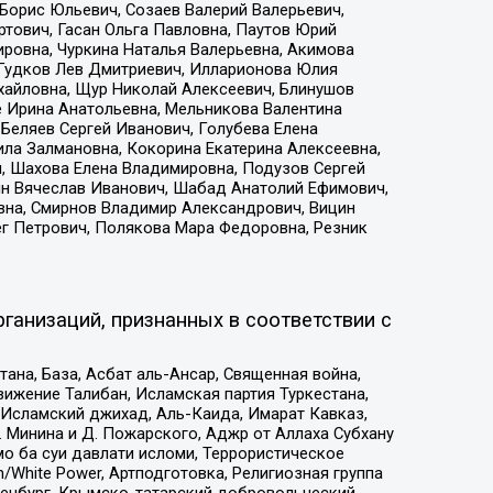
Борис Юльевич, Созаев Валерий Валерьевич,
тович, Гасан Ольга Павловна, Паутов Юрий
ровна, Чуркина Наталья Валерьевна, Акимова
 Гудков Лев Дмитриевич, Илларионова Юлия
ихайловна, Щур Николай Алексеевич, Блинушов
е Ирина Анатольевна, Мельникова Валентина
Беляев Сергей Иванович, Голубева Елена
ила Залмановна, Кокорина Екатерина Алексеевна,
, Шахова Елена Владимировна, Подузов Сергей
ин Вячеслав Иванович, Шабад Анатолий Ефимович,
вна, Смирнов Владимир Александрович, Вицин
ег Петрович, Полякова Мара Федоровна, Резник
ганизаций, признанных в соответствии с
на, База, Асбат аль-Ансар, Священная война,
ижение Талибан, Исламская партия Туркестана,
Исламский джихад, Аль-Каида, Имарат Кавказ,
 Минина и Д. Пожарского, Аджр от Аллаха Субхану
о ба суи давлати исломи, Террористическое
/White Power, Артподготовка, Религиозная группа