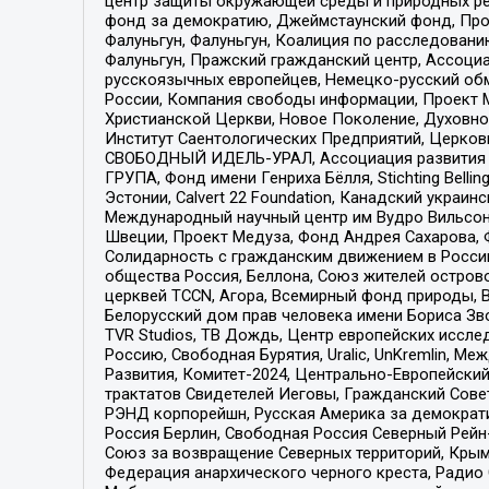
центр защиты окружающей среды и природных ресу
фонд за демократию, Джеймстаунский фонд, Прож
Фалуньгун, Фалуньгун, Коалиция по расследован
Фалуньгун, Пражский гражданский центр, Ассоци
русскоязычных европейцев, Немецко-русский об
России, Компания свободы информации, Проект М
Христианской Церкви, Новое Поколение, Духовн
Институт Саентологических Предприятий, Церков
СВОБОДНЫЙ ИДЕЛЬ-УРАЛ, Ассоциация развития ж
ГРУПА, Фонд имени Генриха Бёлля, Stichting Bellin
Эстонии, Calvert 22 Foundation, Канадский укра
Международный научный центр им Вудро Вильсона
Швеции, Проект Медуза, Фонд Андрея Сахарова, Ф
Солидарность с гражданским движением в России 
общества Россия, Беллона, Союз жителей острово
церквей TCCN, Агора, Всемирный фонд природы, B
Белорусский дом прав человека имени Бориса Зво
TVR Studios, ТВ Дождь, Центр европейских иссл
Россию, Свободная Бурятия, Uralic, UnKremlin, 
Развития, Комитет-2024, Центрально-Европейски
трактатов Свидетелей Иеговы, Гражданский Совет
РЭНД корпорейшн, Русская Америка за демократи
Россия Берлин, Свободная Россия Северный Рейн-В
Союз за возвращение Северных территорий, Крымско
Федерация анархического черного креста, Радио