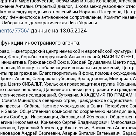
и и миротворчества, Форум имени Льва Копелева, American Counci
ое движение Антальи, Открытый диалог, Школа международных отн
Школа международных отношений им Нормана Патерсона, Центр
ду, Феминистское антивоенное сопротивление, Комитет независ
а, Либерально-демократическая Лига Украины
uments/7756/
данные на
13.05.2024
функции иностранного агента:
раво, Нижегородский центр немецкой и европейской культуры,
тики, Фонд борьбы с коррупцией, Альянс врачей, НАСИЛИЮ.НЕТ,
я инициатива, Гражданский Союз, Хасдей Ерушалаим, Центр по
юченных, Институт глобализации и социальных движений, Цент
ты прав граждан, Благотворительный фонд помощи осужденным
а, Проект Апрель, Самарская губерния, Эра здоровья, Мемориал
ера, Центр СИБАЛЬТ, Уральская правозащитная группа, Женщины
по правам человека, Дальневосточный центр развития гражданс
ологических исследований, Сутяжник, АКАДЕМИЯ ПО ПРАВАМ Ч
е Совета Министров северных стран, Гражданское содействие,
я прессы - Сибирь, Частное учреждение в Санкт-Петербурге С
 и Закон, Общественная комиссия по сохранению наследия ак
звития Свободы Информации, Экозащита!-Женсовет, Общественн
Регина Николаевна, Кривенко Сергей Владимирович, Милославс
совна, Туровский Александр Алексеевич, Васильева Анастасия
Пивоваров Андрей Сергеевич, Аверин Виталий Евгеньевич, Бара