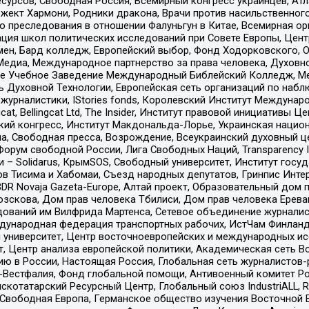
рсов, Свободная Россия, Всемирный конгресс украинцев, Атла
ект Хармони, Родники дракона, Врачи против насильственного
ию преследования в отношении Фалуньгун в Китае, Всемирная о
ация школ политических исследований при Совете Европы, Цен
мен, Бард колледж, Европейский выбор, Фонд Ходорковского,
едиа, Международное партнерство за права человека, Духовно
ое Учебное Заведение Международный Библейский Колледж, М
ь Духовной Технологии, Европейская сеть организаций по наб
урналистики, IStories fonds, Королевский Институт Между
gcat, Bellingcat Ltd, The Insider, Институт правовой инициатив
инский конгресс, Институт Макдональда-Лорье, Украинская нац
, Свободная пресса, Возрождение, Всеукраинский духовный цен
орум свободной России, Лига Свободных Наций, Transparеncy I
– Solidarus, КрымSOS, Свободный университет, Институт госу
в Тисима и Хабомаи, Съезд народных депутатов, Гринпис Инте
DR Novaja Gazeta-Europe, Алтай проект, Образовательный дом 
зскова, Дом прав человека Тбилиси, Дом прав человека Ерева
едований им Вилфрида Мартенса, Сетевое объединение журнали
Международная федерация транспортных рабочих, ИстЧам Финлан
й университет, Центр восточноевропейских и международных и
, Центр анализа европейской политики, Академическая сеть Во
ю в России, Настоящая Россия, Глобальная сеть журналистов
естфалия, Фонд глобальной помощи, Антивоенный комитет России,
татарский Ресурсный Центр, Глобальный союз IndustriALL, Russi
 Свободная Европа, Германское общество изучения Восточной 