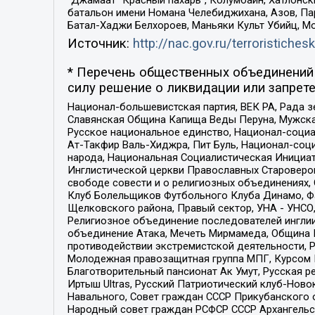
“Джамаат “Красный пахарь”, Колумбайн, Хатлонск
батальон имени Номана Челебиджихана, Азов, Па
Батал-Хаджи Белхороев, Маньяки Культ Убийц, М
Источник:
http://nac.gov.ru/terroristichesk
* Перечень общественных объединений 
силу решение о ликвидации или запрете
Национал-большевистская партия, ВЕК РА, Рада 
Славянская Община Капища Веды Перуна, Мужская
Русское национальное единство, Национал-социа
Ат-Такфир Валь-Хиджра, Пит Буль, Национал-соц
народа, Национальная Социалистическая Инициат
Инглистической церкви Православных Староверов
свободе совести и о религиозных объединениях,
Клуб Болельщиков Футбольного Клуба Динамо, Фа
Щелковского района, Правый сектор, УНА - УНСО, У
Религиозное объединение последователей инглии
объединение Атака, Мечеть Мирмамеда, Община К
противодействии экстремистской деятельности, 
Молодежная правозащитная группа МПГ, Курсом П
Благотворительный пансионат Ак Умут, Русская ре
Иртыш Ultras, Русский Патриотический клуб-Нов
Навального, Совет граждан СССР Прикубанского 
Народный совет граждан РСФСР СССР Архангельск