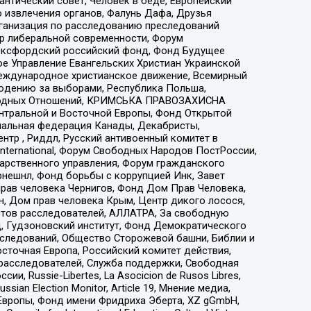
нтический совет, Человек в беде, Европейский
 извлечения органов, Фалунь Дафа, Друзья
рганизация по расследованию преследований
тр либеральной современности, Форум
 Оксфордский российский фонд, Фонд Будущее
е Управление Евангельских Христиан Украинской
еждународное христианское движение, Всемирный
людению за выборами, Республика Польша,
народных Отношений, КРИМСЬКА ПРАВОЗАХИСНА
ы Центральной и Восточной Европы, Фонд Открытой
иональная федерация Канады, Декабристы,
тр , Риддл, Русский антивоенный комитет в
nternational, Форум Свободных Народов ПостРоссии,
дарственного управления, Форум гражданского
рнешнл, Фонд борьбы с коррупцией Инк, Завет
прав человека Чернигов, Фонд Дом Прав Человека,
н, Дом прав человека Крым, Центр дикого лосося,
стов расследователей, АЛЛАТРА, За свободную
д, Гудзоновский институт, Фонд Демократического
сследований, Общество Сторожевой башни, Библии и
сточная Европа, Российский комитет действия,
-расследователей, Служба поддержки, Свободная
 Russie-Libertes, La Asocicion de Rusos Libres,
an Election Monitor, Article 19, Мнение медиа,
Европы, Фонд имени Фридриха Эберта, XZ gGmbH,