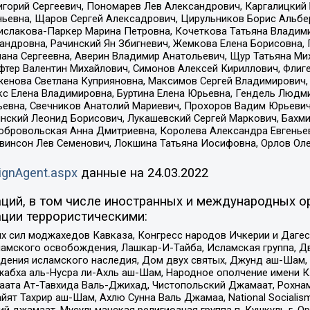
горий Сергеевич, Пономарев Лев Александрович, Каргалицкий 
ньевна, Щаров Сергей Алексадрович, Цирульников Борис Альбер
ислакова-Паркер Марина Петровна, Кочеткова Татьяна Владими
сандровна, Рачинский Ян Збигневич, Жемкова Елена Борисовна,
лана Сергеевна, Аверин Владимир Анатольевич, Щур Татьяна М
фтер Валентин Михайлович, Симонов Алексей Кириллович, Флиг
женова Светлана Куприяновна, Максимов Сергей Владимирович, 
кс Елена Владимировна, Буртина Елена Юрьевна, Гендель Людм
евна, Свечников Анатолий Мариевич, Прохоров Вадим Юрьевич
инский Леонид Борисович, Лукашевский Сергей Маркович, Бахм
Добровольская Анна Дмитриевна, Королева Александра Евгенье
евинсон Лев Семенович, Локшина Татьяна Иосифовна, Орлов Ол
ignAgent.aspx
данные на
24.03.2022
ций, в том числе иностранных и международных ор
ции террористическими:
ил моджахедов Кавказа, Конгресс народов Ичкерии и Дагеста
ламского освобождения, Лашкар-И-Тайба, Исламская группа, Дв
ения исламского наследия, Дом двух святых, Джунд аш-Шам, 
жабха аль-Нусра ли-Ахль аш-Шам, Народное ополчение имени К.
ата Ат-Тавхида Валь-Джихад, Чистопольский Джамаат, Рохнам
ят Тахрир аш-Шам, Ахлю Сунна Валь Джамаа, National Socialism