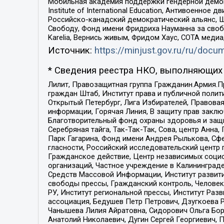
Мобильная академия поддержки гендерной демократи
Institute of International Education, Антивоенн
Российско-канадский демократический альянс, 
Свободу, Фонд имени Фридриха Науманна за свобо
Karelia, Вернись живым, Фридом Хаус, СОТА меди
Источник:
https://minjust.gov.ru/ru/doc
* Сведения реестра НКО, выполняющих 
Лилит, Правозащитная группа Гражданин.Армия.П
граждан Штаб, Институт права и публичной поли
Открытый Петербург, Лига Избирателей, Правова
информации, Горячая Линия, В защиту прав закл
Благотворительный фонд охраны здоровья и защи
Серебряная тайга, Так-Так-Так, Сова, центр Анн
Парк Гагарина, Фонд имени Андрея Рылькова, Сф
гласности, Российский исследовательский центр 
Гражданское действие, Центр независимых соци
организаций, Частное учреждение в Калининград
Средств Массовой Информации, Институт развити
свободы прессы, Гражданский контроль, Человек
РУ, Институт региональной прессы, Институт Ра
ассоциация, Бедушев Петр Петрович, Дзугкоева 
Чанышева Лилия Айратовна, Сидорович Ольга Бори
Анатолий Николаевич, Дугин Сергей Георгиевич, 