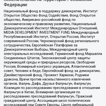
Федерации:
Национальный фонд в поддержку демократии, Институт
Открытое Общество Фонд Содействия, Фонд Открытое
общество, Американо-российский фонд по
экономическому и правовому развитию, Национальный
Демократический Институт Международных Отношений,
MEDIA DEVELOPMENT INVESTMENT FUND, Международный
Республиканский Институт, Открытая Россия, Институт
современной России, Черноморский фонд регионального
сотрудничества, Европейская Платформа за
Демократические Выборы, Международный центр
электоральных исследований, Германский фонд Маршалла
Соединенных Штатов, Тихоокеанский центр защиты
окружающей среды и природных ресурсов, Свободная
Россия, Всемирный конгресс украинцев, Атлантический
совет, Человек в беде, Европейский фонд за демократию,
Джеймстаунский фонд, Прожект Хармони, Родники
дракона, Врачи против насильственного извлечения
органов, Фалунь Дафа, Друзья Фалуньгун, Фалуньгун,
Коалиция по расследованию преследования в отношении
Фалуньгун в Китае, Всемирная организация по
расследованию преследований Фалуньгун, Пражский
гражданский центр, Ассоциация школ политических
исследований при Совете Европы, Центр либеральной