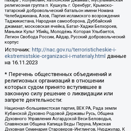
пахарь”, Колумбайн, Хатлонский джамаат, Мусульманская
религиозная группа п. Кушкуль г. Оренбург, Крымско-
татарский добровольческий батальон имени Номана
Челебиджихана, Азов, Партия исламского возрождения
Таджикистана, Народная самооборона, Дуббайский
джамаат, московская ячейка, Батал-Хаджи Белхороев,
Маньяки Культ Убийц, Молодёжь Которая Улыбается,
Легион Свобода России, Айдар, Русский добровольческий
корпус
Источник:
http://nac.gov.ru/terroristicheskie-i-
ekstremistskie-organizacii-i-materialy.html
данные
на
16.11.2023
* Перечень общественных объединений и
религиозных организаций в отношении
которых судом принято вступившее в
законную силу решение о ликвидации или
запрете деятельности:
Национал-большевистская партия, ВЕК РА, Рада земли
Кубанской Духовно Родовой Державы Русь, Община
Духовного Управления Асгардской Веси Беловодья,
Славянская Община Капища Веды Перуна, Мужская
Духовная Семинария Староверов-Инглингов, Нурджулар, К