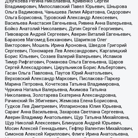
Дзугкоева Регина Николаевна, Кривенко Сергей
Владимирович, Милославский Павел Юрьевич, Шнырова
Ольга Вадимовна, Чанышева Лилия Айратовна, Сидорович
Ольга Борисовна, Туровский Александр Алексеевич,
Васильева Анастасия Евгеньевна, Ривина Анна Валерьевна,
Бойко Анатолий Николаевич, Дугин Сергей Георгиевич,
Пивоваров Андрей Сергеевич, Аверин Виталий Евгеньевич,
Барахоев Магомед Бекханович, Шарипков Олег
Викторович, Мошель Ирина Ароновна, Шведов Григорий
Сергеевич, Пономарев Лев Александрович, Каргалицкий
Борис Юльевич, Созаев Валерий Валерьевич, Исламов
Тимур Рифгатович, Романова Ольга Евгеньевна, Щаров
Сергей Алексадрович, Цирульников Борис Альбертович,
Гасан Ольга Павловна, Паутов Юрий Анатольевич,
Верховский Александр Маркович, Пислакова-Паркер
Марина Петровна, Кочеткова Татьяна Владимировна,
Чуркина Наталья Валерьевна, Акимова Татьяна
Николаевна, Золотарева Екатерина Александровна,
Рачинский Ян Збигневич, Жемкова Елена Борисовна,
Гудков Лев Дмитриевич, Илларионова Юлия Юрьевна,
Саранг Анна Васильевна, Захарова Светлана Сергеевна,
Аверин Владимир Анатольевич, Щур Татьяна Михайловна,
Щур Николай Алексеевич, Блинушов Андрей Юрьевич,
Мосин Алексей Геннадьевич, Гефтер Валентин Михайлович,
Симонов Алексей Кириллович, Флиге Ирина Анатольевна,