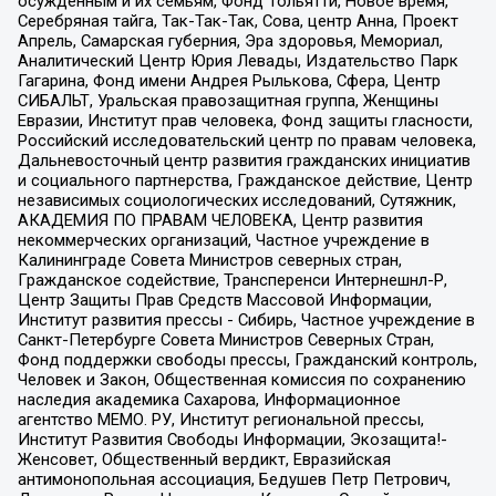
осужденным и их семьям, Фонд Тольятти, Новое время,
Серебряная тайга, Так-Так-Так, Сова, центр Анна, Проект
Апрель, Самарская губерния, Эра здоровья, Мемориал,
Аналитический Центр Юрия Левады, Издательство Парк
Гагарина, Фонд имени Андрея Рылькова, Сфера, Центр
СИБАЛЬТ, Уральская правозащитная группа, Женщины
Евразии, Институт прав человека, Фонд защиты гласности,
Российский исследовательский центр по правам человека,
Дальневосточный центр развития гражданских инициатив
и социального партнерства, Гражданское действие, Центр
независимых социологических исследований, Сутяжник,
АКАДЕМИЯ ПО ПРАВАМ ЧЕЛОВЕКА, Центр развития
некоммерческих организаций, Частное учреждение в
Калининграде Совета Министров северных стран,
Гражданское содействие, Трансперенси Интернешнл-Р,
Центр Защиты Прав Средств Массовой Информации,
Институт развития прессы - Сибирь, Частное учреждение в
Санкт-Петербурге Совета Министров Северных Стран,
Фонд поддержки свободы прессы, Гражданский контроль,
Человек и Закон, Общественная комиссия по сохранению
наследия академика Сахарова, Информационное
агентство МЕМО. РУ, Институт региональной прессы,
Институт Развития Свободы Информации, Экозащита!-
Женсовет, Общественный вердикт, Евразийская
антимонопольная ассоциация, Бедушев Петр Петрович,