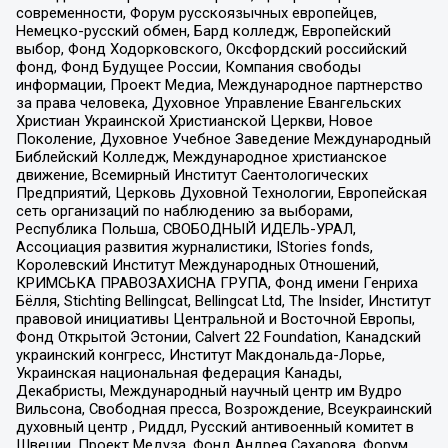
современности, Форум русскоязычных европейцев,
Немецко-русский обмен, Бард колледж, Европейский
выбор, Фонд Ходорковского, Оксфордский российский
фонд, Фонд Будущее России, Компания свободы
информации, Проект Медиа, Международное партнерство
за права человека, Духовное Управление Евангельских
Христиан Украинской Христианской Церкви, Новое
Поколение, Духовное Учебное Заведение Международный
Библейский Колледж, Международное христианское
движение, Всемирный Институт Саентологических
Предприятий, Церковь Духовной Технологии, Европейская
сеть организаций по наблюдению за выборами,
Республика Польша, СВОБОДНЫЙ ИДЕЛЬ-УРАЛ,
Ассоциация развития журналистики, IStories fonds,
Королевский Институт Международных Отношений,
КРИМСЬКА ПРАВОЗАХИСНА ГРУПА, Фонд имени Генриха
Бёлля, Stichting Bellingcat, Bellingcat Ltd, The Insider, Институт
правовой инициативы Центральной и Восточной Европы,
Фонд Открытой Эстонии, Calvert 22 Foundation, Канадский
украинский конгресс, Институт Макдональда-Лорье,
Украинская национальная федерация Канады,
Декабристы, Международный научный центр им Вудро
Вильсона, Свободная пресса, Возрождение, Всеукраинский
духовный центр , Риддл, Русский антивоенный комитет в
Швеции, Проект Медуза, Фонд Андрея Сахарова, Форум