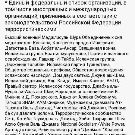
* Единый федеральный список организаций, в
том числе иностранных и международных
организаций, признанных в соответствии с
законодательством Российской Федерации
террористическими:
Высший военный Маджлисуль Шура Объединенных сил
моджахедов Кавказа, Конгресс народов Ичкерии и
Дагестана, База, Асбат аль-Ансар, Священная война,
Исламская группа, Братья-мусульмане, Партия исламского
освобождения, Лашкар-И-Тайба, Исламская группа,
Движение Талибан, Исламская партия Туркестана,
Общество социальных реформ, Общество возрождения
исламского наследия, Дом двух святых, Джунд аш-Шам,
Исламский джихад, Аль-Каида, Имарат Кавказ, АБТО,
Правый сектор, Исламское государство, Джабха аль-
Нусра ли-Ахль аш-Шам, Народное ополчение имени К.
Минина и Д. Пожарского, Аджр от Аллаха Субхану уа
Тагьаля SHAM, АУМ Синрике, Муджахеды джамаата Ат-
Тавхида Валь-Джихад, Чистопольский Джамаат, Рохнамо
ба суи давлати исломи, Террористическое сообщество
Сеть, Катиба Таухид валь-Джихад, Хайят Тахрир аш-Шам,
Ахлю Сунна Валь Джамаа, National Socialism/White Power,
Артподготовка, Религиозная группа “Джамаат “Красный