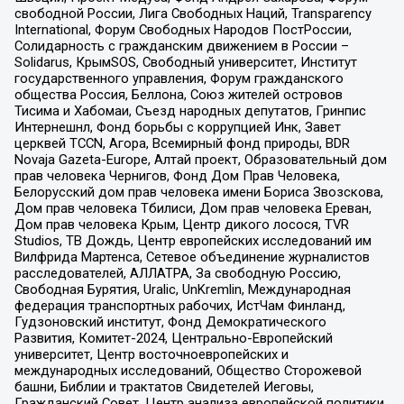
свободной России, Лига Свободных Наций, Transparеncy
International, Форум Свободных Народов ПостРоссии,
Солидарность с гражданским движением в России –
Solidarus, КрымSOS, Свободный университет, Институт
государственного управления, Форум гражданского
общества Россия, Беллона, Союз жителей островов
Тисима и Хабомаи, Съезд народных депутатов, Гринпис
Интернешнл, Фонд борьбы с коррупцией Инк, Завет
церквей TCCN, Агора, Всемирный фонд природы, BDR
Novaja Gazeta-Europe, Алтай проект, Образовательный дом
прав человека Чернигов, Фонд Дом Прав Человека,
Белорусский дом прав человека имени Бориса Звозскова,
Дом прав человека Тбилиси, Дом прав человека Ереван,
Дом прав человека Крым, Центр дикого лосося, TVR
Studios, ТВ Дождь, Центр европейских исследований им
Вилфрида Мартенса, Сетевое объединение журналистов
расследователей, АЛЛАТРА, За свободную Россию,
Свободная Бурятия, Uralic, UnKremlin, Международная
федерация транспортных рабочих, ИстЧам Финланд,
Гудзоновский институт, Фонд Демократического
Развития, Комитет-2024, Центрально-Европейский
университет, Центр восточноевропейских и
международных исследований, Общество Сторожевой
башни, Библии и трактатов Свидетелей Иеговы,
Гражданский Совет, Центр анализа европейской политики,