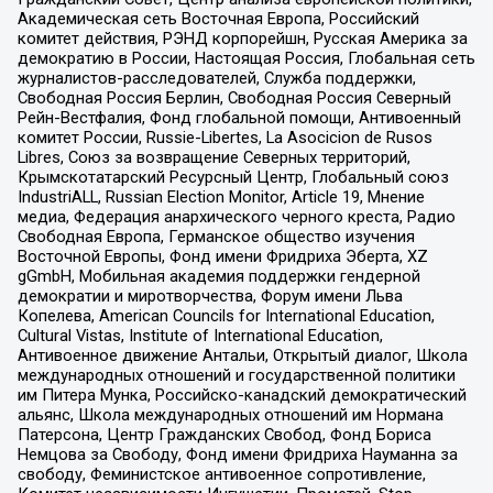
Академическая сеть Восточная Европа, Российский
комитет действия, РЭНД корпорейшн, Русская Америка за
демократию в России, Настоящая Россия, Глобальная сеть
журналистов-расследователей, Служба поддержки,
Свободная Россия Берлин, Свободная Россия Северный
Рейн-Вестфалия, Фонд глобальной помощи, Антивоенный
комитет России, Russie-Libertes, La Asocicion de Rusos
Libres, Союз за возвращение Северных территорий,
Крымскотатарский Ресурсный Центр, Глобальный союз
IndustriALL, Russian Election Monitor, Article 19, Мнение
медиа, Федерация анархического черного креста, Радио
Свободная Европа, Германское общество изучения
Восточной Европы, Фонд имени Фридриха Эберта, XZ
gGmbH, Мобильная академия поддержки гендерной
демократии и миротворчества, Форум имени Льва
Копелева, American Councils for International Education,
Cultural Vistas, Institute of International Education,
Антивоенное движение Антальи, Открытый диалог, Школа
международных отношений и государственной политики
им Питера Мунка, Российско-канадский демократический
альянс, Школа международных отношений им Нормана
Патерсона, Центр Гражданских Свобод, Фонд Бориса
Немцова за Свободу, Фонд имени Фридриха Науманна за
свободу, Феминистское антивоенное сопротивление,