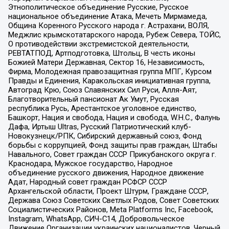
Этнополитическое объединение Русские, Русское
национальное объединение Атака, Мечеть Мирмамеда,
Община Коренного Русского народа г. Астрахани, ВОЛЯ,
Меджлис крымскотатарского народа, Рубеж Севера, ТОЙС,
О противодействии экстремистской деятельности,
РЕВТАТПОД, Артподготовка, Штольц, В честь иконы
Божией Матери Державная, Сектор 16, Независимость,
Фирма, Молодежная правозащитная группа МПГ, Курсом
Правды и Единения, Каракольская инициативная группа,
Автоград Крю, Союз Славянских Сил Руси, Алля-Аят,
Благотворительный пансионат Ак Умут, Русская
республика Русь, Арестантское уголовное единство,
Башкорт, Нация и свобода, Нация и свобода, W.H.С., Фалунь
Дафа, Иртыш Ultras, Русский Патриотический клуб-
Новокузнецк/РПК, Сибирский державный союз, Фонд
борьбы с коррупцией, Фонд защиты прав граждан, Штабы
Навального, Совет граждан СССР Прикубанского округа г.
Краснодара, Мужское государство, Народное
объединение русского движения, Народное движение
Адат, Народный совет граждан РСФСР СССР
Архангельской области, Проект Штурм, Граждане СССР,
Держава Союз Советских Светлых Родов, Совет Советских
Социалистических Районов, Meta Platforms Inc, Facebook,
Instagram, WhatsApp, СИЧ-С14, Добровольческое
Движение Организации украинских националистов, Черный