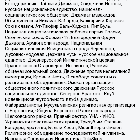
Богодержавию, Таблиги Джамаат, Свидетели Иеговы,
Русское национальное единство, Национал-
социалистическое общество, Джамаат мувахидов,
Объединенный Вилайат Кабарды, Балкарии и Карачая,
Союз славян, Ат-Такфир Валь-Хиджра, Пит Буль,
Национал-социалистическая рабочая партия России,
Славянский союз, Формат-18, Благородный Орден
Дьявола, Армия воли народа, Национальная
Социалистическая Инициатива города Череповца,
Духовно-Родовая Держава Русь, Русское национальное
единство, Древнерусской Инглистической церкви
Православных Староверов-Инглингов, Русский
общенациональный союз, Движение против нелегальной
иммиграции, Кровь и Честь, О свободе совести и о
религиозных объединениях, Омская организация
общественного политического движения Русское
национальное единство, Северное Братство, Клуб
Болельщиков Футбольного Клуба Динамо,
Файзрахманисты, Мусульманская религиозная организация
п. Боровский, Община Коренного Русского народа
Щелковского района, Правый сектор, УНА - УНСО,
Украинская повстанческая армия, Тризуб им. Степана
Бандеры, Братство, Белый Крест, Misanthropic division,
Религиозное объединение последователей инглиизма,
Народная Социальная Инициатива, TulaSkins,