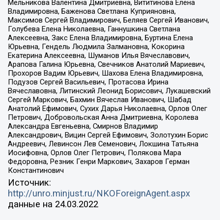
Мельникова Валентина Дмитриевна, Вититинова Елена
Владимировна, Баженова Светлана Куприяновна,
Максимов Сергей Владимирович, Беляев Сергей Иванович,
Голубева Елена Николаевна, Ганнушкина Светлана
Алексеевна, Закс Елена Владимировна, Буртина Елена
Юрьевна, Гендель Людмила Залмановна, Кокорина
Екатерина Алексеевна, Шуманов Илья Вячеславович,
Арапова Галина Юрьевна, Свечников Анатолий Мариевич,
Прохоров Вадим Юрьевич, Шахова Елена Владимировна,
Подузов Сергей Васильевич, Протасова Ирина
Вячеславовна, Литинский Леонид Борисович, Лукашевский
Сергей Маркович, Бахмин Вячеслав Иванович, Шабад
Анатолий Ефимович, Сухих Дарья Николаевна, Орлов Олег
Петрович, Добровольская Анна Дмитриевна, Королева
Александра Евгеньевна, Смирнов Владимир
Александрович, Вицин Сергей Ефимович, Золотухин Борис
Андреевич, Левинсон Лев Семенович, Локшина Татьяна
Иосифовна, Орлов Олег Петрович, Полякова Мара
Федоровна, Резник Генри Маркович, Захаров Герман
Константинович
Источник:
http://unro.minjust.ru/NKOForeignAgent.aspx
данные на
24.03.2022