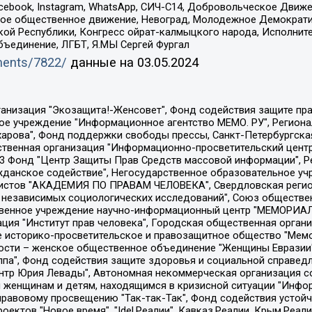
Facebook, Instagram, WhatsApp, СИЧ-С14, Добровольческое Движ
ское общественное движение, Невоград, Молодежное Демократ
ой Республики, Конгресс ойрат-калмыцкого народа, Исполнит
бъединение, ЛГБТ, Я.МЫ Сергей Фургал
uments/7822/
данные на
03.05.2024
Общество с ограниченной ответственностью "Радио Свободная Европа/Радио Свобода", Чешское информационное агентство "MEDIUM-ORIENT", Красноярская региональная общественная организация "Мы против СПИДа", Камалягин Денис Николаевич, Маркелов Сергей Евгеньевич, Пономарев Лев Александрович, Савицкая Людмила Алексеевна, Автономная некоммерческая организация "Центр по работе с проблемой насилия "НАСИЛИЮ.НЕТ", Межрегиональный профессиональный союз работников здравоохранения "Альянс врачей", Юридическое лицо, зарегистрированное в Латвийской Республике, SIA "Medusa Project" (регистрационный номер 40103797863, дата регистрации 10.06.2014), Некоммерческая организация "Фонд по борьбе с коррупцией", Автономная некоммерческая организация "Институт права и публичной политики", Баданин Роман Сергеевич, Гликин Максим Александрович, Железнова Мария Михайловна, Лукьянова Юлия Сергеевна, Маетная Елизавета Витальевна, Маняхин Петр Борисович, Чуракова Ольга Владимировна, Ярош Юлия Петровна, Юридическое лицо "The Insider SIA", зарегистрированное в Риге, Латвийская Республика (дата регистрации 26.06.2015), являющееся администратором доменного имени интернет-издания "The Insider SIA", https://theins.ru, Постернак Алексей Евгеньевич, Рубин Михаил Аркадьевич, Анин Роман Александрович, Юридическое лицо Istories fonds, зарегистрированное в Латвийской Республике (регистрационный номер 50008295751, дата регистрации 24.02.2020), Великовский Дмитрий Александрович, Долинина Ирина Николаевна, Мароховская Алеся Алексеевна, Шлейнов Роман Юрьевич, Шмагун Олеся Валентиновна, Общество с ограниченной ответственностью "Альтаир 2021", Общество с ограниченной ответственностью "Вега 2021", Общество с ограниченной ответственностью "Главный редактор 2021", Общество с ограниченной ответственностью "Ромашки монолит", Важенков Артем Валерьевич, Ивановская областная общественная организация "Центр гендерных исследований", Гурман Юрий Альбертович, Медиапроект "ОВД-Инфо", Егоров Владимир Владимирович, Жилинский Владимир Александрович, Общество с ограниченной ответственностью "ЗП", Иванова София Юрьевна, Карезина Инна Павловна, Кильтау Екатерина Викторовна, Петров Алексей Викторович, Пискунов Сергей Евгеньевич, Смирнов Сергей Сергеевич, Тихонов Михаил Сергеевич, Общество с ограниченной ответственностью "ЖУРНАЛИСТ-ИНОСТРАННЫЙ АГЕНТ", Арапова Галина Юрьевна, Вольтская Татьяна Анатольевна, Американская компания "Mason G.E.S. Anonymous Foundation" (США), являющаяся владельцем интернет-издания https://mnews.world/, Компания "Stichting Bellingcat", зарегистрированная в Нидерландах (дата регистрации 11.07.2018), Захаров Андрей Вячеславович, Клепиковская Екатерина Дмитриевна, Общество с ограниченной ответственностью "МЕМО", Перл Роман Александрович, Симонов Евгений Алексеевич, Соловьева Елена Анатольевна, Сотников Даниил Владимирович, Сурначева Елизавета Дмитриевна, Автономная некоммерческая организация по защите прав человека и информированию населения "Якутия – Наше Мнение", Общество с ограниченной ответственностью "Москоу диджитал медиа", с 26.01.2023 Общество с ограниченной ответственностью "Чайка Белые сады", Ветошкина Валерия Валерьевна, Заговора Максим Александрович, Межрегиональное общественное движение "Российская ЛГБТ - сеть", Оленичев Максим Владимирович, Павлов Иван Юрьевич, Скворцова Елена Сергеевна, Общество с ограниченной ответственностью "Как бы инагент", Кочетков Игорь Викторович, Общество с ограниченной ответственностью "Честные выборы", Еланчик Олег Александрович, Общество с ограниченной ответственностью "Нобелевский призыв", Гималова Регина Эмилевна, Григорьев Андрей Валерьевич, Григорьева Алина Александровна, Ассоциация по содействию защите прав призывников, альтернативнослужащих и военнослужащих "Правозащитная группа "Гражданин.Армия.Право", Хисамова Регина Фаритовна, Автономная некоммерческая организация по реализа