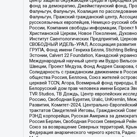
центр защиты окружающей среды и природных ресу
фонд за демократию, Джеймстаунский фонд, Прож
Фалуньгун, Фалуньгун, Коалиция по расследован
Фалуньгун, Пражский гражданский центр, Ассоци
русскоязычных европейцев, Немецко-русский об
России, Компания свободы информации, Проект М
Христианской Церкви, Новое Поколение, Духовн
Институт Саентологических Предприятий, Церков
СВОБОДНЫЙ ИДЕЛЬ-УРАЛ, Ассоциация развития ж
ГРУПА, Фонд имени Генриха Бёлля, Stichting Bellin
Эстонии, Calvert 22 Foundation, Канадский укра
Международный научный центр им Вудро Вильсона
Швеции, Проект Медуза, Фонд Андрея Сахарова, Ф
Солидарность с гражданским движением в России 
общества Россия, Беллона, Союз жителей острово
церквей TCCN, Агора, Всемирный фонд природы, B
Белорусский дом прав человека имени Бориса Зво
TVR Studios, ТВ Дождь, Центр европейских иссл
Россию, Свободная Бурятия, Uralic, UnKremlin, 
Развития, Комитет-2024, Центрально-Европейски
трактатов Свидетелей Иеговы, Гражданский Совет
РЭНД корпорейшн, Русская Америка за демократи
Россия Берлин, Свободная Россия Северный Рейн-В
Союз за возвращение Северных территорий, Крымско
Федерация анархического черного креста, Радио