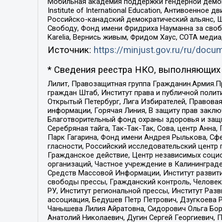
Мобильная академия поддержки гендерной демократи
Institute of International Education, Антивоенн
Российско-канадский демократический альянс, 
Свободу, Фонд имени Фридриха Науманна за свобо
Karelia, Вернись живым, Фридом Хаус, СОТА меди
Источник:
https://minjust.gov.ru/ru/doc
* Сведения реестра НКО, выполняющих 
Лилит, Правозащитная группа Гражданин.Армия.П
граждан Штаб, Институт права и публичной поли
Открытый Петербург, Лига Избирателей, Правова
информации, Горячая Линия, В защиту прав закл
Благотворительный фонд охраны здоровья и защи
Серебряная тайга, Так-Так-Так, Сова, центр Анн
Парк Гагарина, Фонд имени Андрея Рылькова, Сф
гласности, Российский исследовательский центр 
Гражданское действие, Центр независимых соци
организаций, Частное учреждение в Калининград
Средств Массовой Информации, Институт развити
свободы прессы, Гражданский контроль, Человек
РУ, Институт региональной прессы, Институт Ра
ассоциация, Бедушев Петр Петрович, Дзугкоева 
Чанышева Лилия Айратовна, Сидорович Ольга Бори
Анатолий Николаевич, Дугин Сергей Георгиевич, 