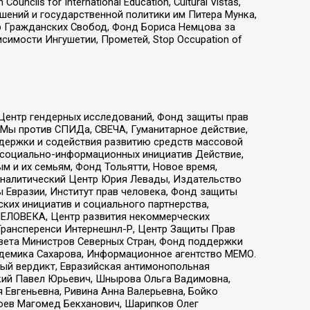
ls for International Education, Cultural Vistas,
ошений и государственной политики им Питера Мунка,
 Гражданских Свобод, Фонд Бориса Немцова за
имости Ингушетии, Прометей, Stop Occupation of
 Центр гендерных исследований, Фонд защиты прав
 Мы против СПИДа, СВЕЧА, Гуманитарное действие,
ддержки и содействия развитию средств массовой
р социально-информационных инициатив Действие,
 и их семьям, Фонд Тольятти, Новое время,
, Аналитический Центр Юрия Левады, Издательство
 Евразии, Институт прав человека, Фонд защиты
ких инициатив и социального партнерства,
ЕЛОВЕКА, Центр развития некоммерческих
 Трансперенси Интернешнл-Р, Центр Защиты Прав
овета Министров Северных Стран, Фонд поддержки
адемика Сахарова, Информационное агентство МЕМО.
ый вердикт, Евразийская антимонопольная
кий Павел Юрьевич, Шнырова Ольга Вадимовна,
 Евгеньевна, Ривина Анна Валерьевна, Бойко
хоев Магомед Бекханович, Шарипков Олег