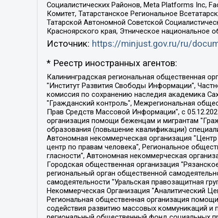
Социалистических Районов, Meta Platforms Inc, 
Комитет, Татарстанское Региональное Всетатар
Татарской Автономной Советской Социалистическ
Красноярского края, Этническое национальное о
Источник:
https://minjust.gov.ru/ru/doc
* Реестр иностранных агентов:
Калининградская региональная общественная организация "Экозащита!-Женсовет", Фонд содействия защите прав и свобод граждан "Общественный вердикт", Фонд "Институт Развития Свободы Информации", Частное учреждение "Информационное агентство МЕМО. РУ", Региональная общественная организация "Общественная комиссия по сохранению наследия академика Сахарова", Фонд поддержки свободы прессы, Санкт-Петербургская общественная правозащитная организация "Гражданский контроль", Межрегиональная общественная организация "Информационно-просветительский центр "Мемориал", Региональный Фонд "Центр Защиты Прав Средств Массовой Информации", с 05.12.2023 Фонд "Центр Защиты Прав Средств массовой информации", Региональная общественная благотворительная организация помощи беженцам и мигрантам "Гражданское содействие", Негосударственное образовательное учреждение дополнительного профессионального образования (повышение квалификации) специалистов "АКАДЕМИЯ ПО ПРАВАМ ЧЕЛОВЕКА", Свердловская региональная общественная организация "Сутяжник", Автономная некоммерческая организация "Центр независимых социологических исследований", Союз общественных объединений "Российский исследовательский центр по правам человека", Региональное общественное учреждение научно-информационный центр "МЕМОРИАЛ", Некоммерческая организация "Фонд защиты гласности", Автономная некоммерческая организация "Институт прав человека", Городская общественная организация "Екатеринбургское общество "МЕМОРИАЛ", Городская общественная организация "Рязанское историко-просветительское и правозащитное общество "Мемориал" (Рязанский Мемориал), Челябинский региональный орган общественной самодеятельности – женское общественное объединение "Женщины Евразии", Челябинский региональный орган общественной самодеятельности "Уральская правозащитная группа", Фонд содействия защите здоровья и социальной справедливости имени Андрея Рылькова, Автономная Некоммерческая Организация "Аналитический Центр Юрия Левады", Автономная некоммерческая организация социальной поддержки населения "Проект Апрель", Региональная общественная организация помощи женщинам и детям, находящимся в кризисной ситуации "Информационно-методический центр "Анна", Фонд содействия развитию массовых коммуникаций и правовому просвещению "Так-так-Так", Фонд содействия устойчивому развитию "Серебряная тайга", Свердловский региональный общественный фонд социальных проектов "Новое время", "Idel.Реалии", Кавказ.Реалии, Крым.Реалии, Телеканал Настоящее Время, Татаро-башкирская служба Радио Свобода (Azatliq Radiosi), Радио Свободная Европа/Радио Свобода (PCE/PC), "Сибирь.Реалии", "Фактограф", Благотворительный фонд помощи осужденным и их семьям, Автономная некоммерческая организация "Институт глобализации и социальных движений", Фонд "В защиту прав заключенных", Частное учреждение "Центр поддержки и содействия развитию средств массовой информации", Пензенский региональный общественный благотворительный фонд "Гражданский союз", "Север.Реалии", Некоммерческая организация Фонд "Правовая инициатива", 