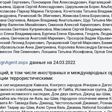
горий Сергеевич, Пономарев Лев Александрович, Каргалицкий 
ньевна, Щаров Сергей Алексадрович, Цирульников Борис Альбер
ислакова-Паркер Марина Петровна, Кочеткова Татьяна Владими
сандровна, Рачинский Ян Збигневич, Жемкова Елена Борисовна,
лана Сергеевна, Аверин Владимир Анатольевич, Щур Татьяна М
фтер Валентин Михайлович, Симонов Алексей Кириллович, Флиг
женова Светлана Куприяновна, Максимов Сергей Владимирович, 
кс Елена Владимировна, Буртина Елена Юрьевна, Гендель Людм
евна, Свечников Анатолий Мариевич, Прохоров Вадим Юрьевич
инский Леонид Борисович, Лукашевский Сергей Маркович, Бахм
Добровольская Анна Дмитриевна, Королева Александра Евгенье
евинсон Лев Семенович, Локшина Татьяна Иосифовна, Орлов Ол
ignAgent.aspx
данные на
24.03.2022
ций, в том числе иностранных и международных ор
ции террористическими:
ил моджахедов Кавказа, Конгресс народов Ичкерии и Дагеста
ламского освобождения, Лашкар-И-Тайба, Исламская группа, Дв
ения исламского наследия, Дом двух святых, Джунд аш-Шам, 
жабха аль-Нусра ли-Ахль аш-Шам, Народное ополчение имени К.
ата Ат-Тавхида Валь-Джихад, Чистопольский Джамаат, Рохнам
ят Тахрир аш-Шам, Ахлю Сунна Валь Джамаа, National Socialism