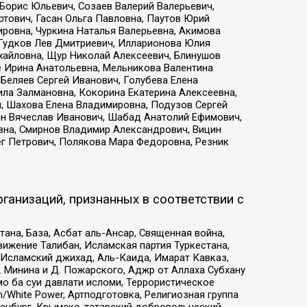
Борис Юльевич, Созаев Валерий Валерьевич,
тович, Гасан Ольга Павловна, Паутов Юрий
ровна, Чуркина Наталья Валерьевна, Акимова
 Гудков Лев Дмитриевич, Илларионова Юлия
ихайловна, Щур Николай Алексеевич, Блинушов
е Ирина Анатольевна, Мельникова Валентина
Беляев Сергей Иванович, Голубева Елена
ила Залмановна, Кокорина Екатерина Алексеевна,
, Шахова Елена Владимировна, Подузов Сергей
ин Вячеслав Иванович, Шабад Анатолий Ефимович,
вна, Смирнов Владимир Александрович, Вицин
ег Петрович, Полякова Мара Федоровна, Резник
ганизаций, признанных в соответствии с
на, База, Асбат аль-Ансар, Священная война,
ижение Талибан, Исламская партия Туркестана,
Исламский джихад, Аль-Каида, Имарат Кавказ,
 Минина и Д. Пожарского, Аджр от Аллаха Субхану
о ба суи давлати исломи, Террористическое
/White Power, Артподготовка, Религиозная группа