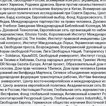
рсов, Свободная Россия, Всемирный конгресс украинцев, Атла
ект Хармони, Родники дракона, Врачи против насильственного
ию преследования в отношении Фалуньгун в Китае, Всемирная о
ация школ политических исследований при Совете Европы, Цен
мен, Бард колледж, Европейский выбор, Фонд Ходорковского,
едиа, Международное партнерство за права человека, Духовно
ое Учебное Заведение Международный Библейский Колледж, М
ь Духовной Технологии, Европейская сеть организаций по наб
урналистики, IStories fonds, Королевский Институт Между
gcat, Bellingcat Ltd, The Insider, Институт правовой инициатив
инский конгресс, Институт Макдональда-Лорье, Украинская нац
, Свободная пресса, Возрождение, Всеукраинский духовный цен
орум свободной России, Лига Свободных Наций, Transparеncy I
– Solidarus, КрымSOS, Свободный университет, Институт госу
в Тисима и Хабомаи, Съезд народных депутатов, Гринпис Инте
DR Novaja Gazeta-Europe, Алтай проект, Образовательный дом 
зскова, Дом прав человека Тбилиси, Дом прав человека Ерева
едований им Вилфрида Мартенса, Сетевое объединение журнали
Международная федерация транспортных рабочих, ИстЧам Финлан
й университет, Центр восточноевропейских и международных и
, Центр анализа европейской политики, Академическая сеть Во
ю в России, Настоящая Россия, Глобальная сеть журналистов
естфалия, Фонд глобальной помощи, Антивоенный комитет России,
татарский Ресурсный Центр, Глобальный союз IndustriALL, Russi
 Свободная Европа, Германское общество изучения Восточной 