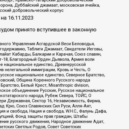
Оренбург, Крымско-татарский добровольческий
орона, Дуббайский джамаат, московская ячейка,
усский добровольческий корпус
 на
16.11.2023
судом принято вступившее в законную
вного Управления Асгардской Веси Беловодья,
годержавию, Таблиги Джамаат, Свидетели Иеговы,
айат Кабарды, Балкарии и Карачая, Союз славян,
т-18, Благородный Орден Дьявола, Армия воли
ое национальное единство, Древнерусской
 нелегальной иммиграции, Кровь и Честь, О
усское национальное единство, Северное Братство,
ровский, Община Коренного Русского народа
атство, Белый Крест, Misanthropic division,
еское объединение Русские, Русское национальное
котатарского народа, Рубеж Севера, ТОЙС, О
ри Державная, Сектор 16, Независимость, Фирма,
д Крю, Союз Славянских Сил Руси, Алля-Аят,
я и свобода, Нация и свобода, W.H.С., Фалунь Дафа,
рупцией, Фонд защиты прав граждан, Штабы
ение русского движения, Народное движение Адат,
етских Светлых Родов, Совет Советских