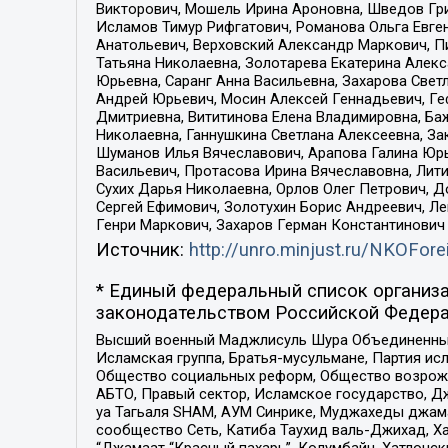
Викторович, Мошель Ирина Ароновна, Шведов Гри
Исламов Тимур Рифгатович, Романова Ольга Евге
Анатольевич, Верховский Александр Маркович, П
Татьяна Николаевна, Золотарева Екатерина Алек
Юрьевна, Саранг Анна Васильевна, Захарова Свет
Андрей Юрьевич, Мосин Алексей Геннадьевич, Ге
Дмитриевна, Вититинова Елена Владимировна, Ба
Николаевна, Ганнушкина Светлана Алексеевна, За
Шуманов Илья Вячеславович, Арапова Галина Юрь
Васильевич, Протасова Ирина Вячеславовна, Лит
Сухих Дарья Николаевна, Орлов Олег Петрович, 
Сергей Ефимович, Золотухин Борис Андреевич, Л
Генри Маркович, Захаров Герман Константинович
Источник:
http://unro.minjust.ru/NKOFore
* Единый федеральный список организа
законодательством Российской Федера
Высший военный Маджлисуль Шура Объединенных с
Исламская группа, Братья-мусульмане, Партия ис
Общество социальных реформ, Общество возрожд
АБТО, Правый сектор, Исламское государство, Д
уа Тагьаля SHAM, АУМ Синрике, Муджахеды джама
сообщество Сеть, Катиба Таухид валь-Джихад, Хай