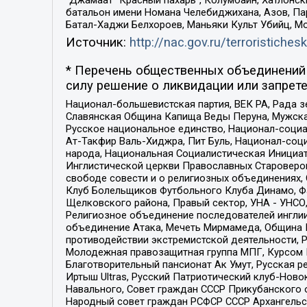
“Джамаат “Красный пахарь”, Колумбайн, Хатлонск
батальон имени Номана Челебиджихана, Азов, Па
Батал-Хаджи Белхороев, Маньяки Культ Убийц, М
Источник:
http://nac.gov.ru/terroristichesk
* Перечень общественных объединений 
силу решение о ликвидации или запрете
Национал-большевистская партия, ВЕК РА, Рада 
Славянская Община Капища Веды Перуна, Мужская
Русское национальное единство, Национал-социа
Ат-Такфир Валь-Хиджра, Пит Буль, Национал-соц
народа, Национальная Социалистическая Инициат
Инглистической церкви Православных Староверов
свободе совести и о религиозных объединениях,
Клуб Болельщиков Футбольного Клуба Динамо, Фа
Щелковского района, Правый сектор, УНА - УНСО, У
Религиозное объединение последователей инглии
объединение Атака, Мечеть Мирмамеда, Община К
противодействии экстремистской деятельности, 
Молодежная правозащитная группа МПГ, Курсом П
Благотворительный пансионат Ак Умут, Русская ре
Иртыш Ultras, Русский Патриотический клуб-Нов
Навального, Совет граждан СССР Прикубанского 
Народный совет граждан РСФСР СССР Архангельск