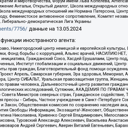
и и миротворчества, Форум имени Льва Копелева, American Counci
ое движение Антальи, Открытый диалог, Школа международных отн
Школа международных отношений им Нормана Патерсона, Центр
ду, Феминистское антивоенное сопротивление, Комитет независ
а, Либерально-демократическая Лига Украины
uments/7756/
данные на
13.05.2024
функции иностранного агента:
раво, Нижегородский центр немецкой и европейской культуры,
тики, Фонд борьбы с коррупцией, Альянс врачей, НАСИЛИЮ.НЕТ,
я инициатива, Гражданский Союз, Хасдей Ерушалаим, Центр по
юченных, Институт глобализации и социальных движений, Цент
ты прав граждан, Благотворительный фонд помощи осужденным
а, Проект Апрель, Самарская губерния, Эра здоровья, Мемориал
ера, Центр СИБАЛЬТ, Уральская правозащитная группа, Женщины
по правам человека, Дальневосточный центр развития гражданс
ологических исследований, Сутяжник, АКАДЕМИЯ ПО ПРАВАМ Ч
е Совета Министров северных стран, Гражданское содействие,
я прессы - Сибирь, Частное учреждение в Санкт-Петербурге С
 и Закон, Общественная комиссия по сохранению наследия ак
звития Свободы Информации, Экозащита!-Женсовет, Общественн
Регина Николаевна, Кривенко Сергей Владимирович, Милославс
совна, Туровский Александр Алексеевич, Васильева Анастасия
Пивоваров Андрей Сергеевич, Аверин Виталий Евгеньевич, Бара