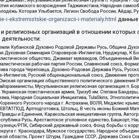
ий джамаат, Мусульманская религиозная группа п. Кушкуль г. 
ртия исламского возрождения Таджикистана, Народная самооб
олодёжь Которая Улыбается, Легион Свобода России, Айдар, Р
ie-i-ekstremistskie-organizacii-i-materialy.html
данные
и религиозных организаций в отношении которых 
 деятельности:
земли Кубанской Духовно Родовой Державы Русь, Община Духо
 Духовная Семинария Староверов-Инглингов, Нурджулар, К Бо
листическое общество, Джамаат мувахидов, Объединенный Вил
иалистическая рабочая партия России, Славянский союз, Форма
ива города Череповца, Духовно-Родовая Держава Русь, Русск
-Инглингов, Русский общенациональный союз, Движение против
 Омская организация общественного политического движения Р
йзрахманисты, Мусульманская религиозная организация п. Бо
краинская повстанческая армия, Тризуб им. Степана Бандеры, Бр
зма, Народная Социальная Инициатива, TulaSkins, Этнополитич
оренного Русского народа г. Астрахани, ВОЛЯ, Меджлис крымс
РЕВТАТПОД, Артподготовка, Штольц, В честь иконы Божией Мате
равды и Единения, Каракольская инициативная группа, Автогра
спублика Русь, Арестантское уголовное единство, Башкорт, Наци
окузнецк/РПК, Сибирский державный союз, Фонд борьбы с кор
округа г. Краснодара, Мужское государство, Народное объедин
ой области, Проект Штурм, Граждане СССР, Держава Союз Сов