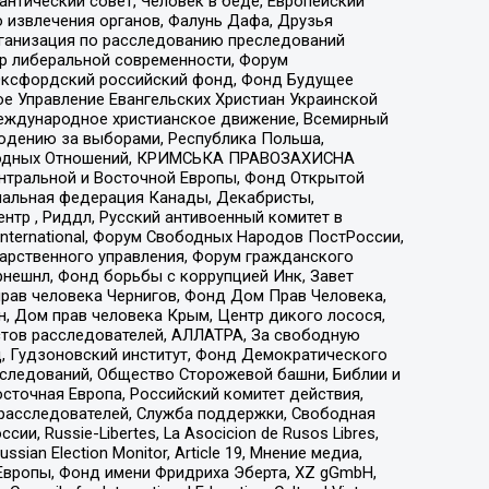
нтический совет, Человек в беде, Европейский
 извлечения органов, Фалунь Дафа, Друзья
рганизация по расследованию преследований
тр либеральной современности, Форум
 Оксфордский российский фонд, Фонд Будущее
е Управление Евангельских Христиан Украинской
еждународное христианское движение, Всемирный
людению за выборами, Республика Польша,
народных Отношений, КРИМСЬКА ПРАВОЗАХИСНА
ы Центральной и Восточной Европы, Фонд Открытой
иональная федерация Канады, Декабристы,
тр , Риддл, Русский антивоенный комитет в
nternational, Форум Свободных Народов ПостРоссии,
дарственного управления, Форум гражданского
рнешнл, Фонд борьбы с коррупцией Инк, Завет
прав человека Чернигов, Фонд Дом Прав Человека,
н, Дом прав человека Крым, Центр дикого лосося,
стов расследователей, АЛЛАТРА, За свободную
д, Гудзоновский институт, Фонд Демократического
сследований, Общество Сторожевой башни, Библии и
сточная Европа, Российский комитет действия,
-расследователей, Служба поддержки, Свободная
 Russie-Libertes, La Asocicion de Rusos Libres,
an Election Monitor, Article 19, Мнение медиа,
Европы, Фонд имени Фридриха Эберта, XZ gGmbH,