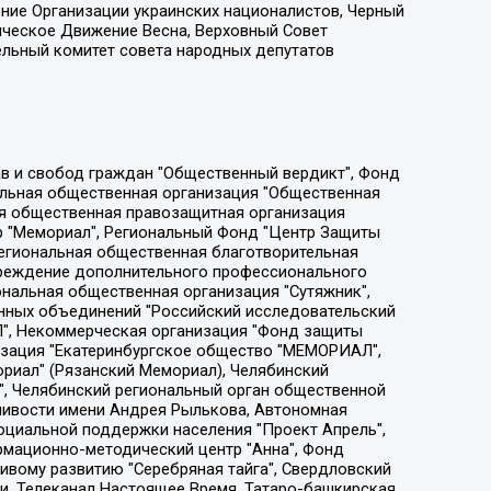
ение Организации украинских националистов, Черный
ическое Движение Весна, Верховный Совет
ельный комитет совета народных депутатов
ции социально-правовых программ "Лилит", Дальневосточное общественное движение "Маяк", Санкт-Петербургская ЛГБТ-инициативная группа "Выход", Инициативная группа ЛГБТ+ "Реверс", Алексеев Андрей Викторович, Бекбулатова Таисия Львовна, Беляев Иван Михайлович, Владыкина Елена Сергеевна, Гельман Марат Александрович, Никульшина Вероника Юрьевна, Толоконникова Надежда Андреевна, Шендерович Виктор Анатольевич, Общество с ограниченной ответственностью "Данное сообщение", Общество с ограниченной ответственностью Издательский дом "Новая глава", Айнбиндер Александра Александровна, Московский комьюнити-центр для ЛГБТ+инициатив, Благотворительный фонд развития филантропии, Deutsche Welle (Германия, Kurt-Schumacher-Strasse 3, 53113 Bonn), Борзунова Мария Михайловна, Воробьев Виктор Викторович, Голубева Анна Львовна, Константинова Алла Михайловна, Малкова Ирина Владимировна, Мурадов Мурад Абдулгалимович, Осетинская Елизавета Николаевна, Понасенков Евгений Николаевич, Ганапольский Матвей Юрьевич, Киселев Евгений Алексеевич, Борухович Ирина Григорьевна, Дремин Иван Тимофеевич, Дубровский Дмитрий Викторович, Красноярская региональная общественная организация поддержки и развития альтернативных образовательных технологий и межкультурных коммуникаций "ИНТЕРРА", Маяковская Екатерина Алексеевна, Фейгин Марк Захарович, Филимонов Андрей Викторович, Дзугкоева Регина Николаевна, Доброхотов Роман Александрович, Дудь Юрий Александрович, Елкин Сергей Владимирович, Кругликов Кирилл Игоревич, Сабунаева Мария Леонидовна, Семенов Алексей Владимирович, Шаинян Карен Багратович, Шульман Екатерина Михайловна, Асафьев Артур Валерьевич, Вахштайн Виктор Семенович, Венедиктов Алексей Алексеевич, Лушникова Екатерина Евгеньевна, Волков Леонид Михайлович, Невзоров Александр Глебович, Пархоменко Сергей Борисович, Сироткин Ярослав Николаевич, Кара-Мурза Владимир Владимирович, Баранова Наталья Владимировна, Гозман Леонид Яковлевич, Кагарлицкий Борис Юльевич, Климарев Михаил Валерьевич, Милов Владимир Станиславович, Автономная некоммерческая организация Краснодарский центр современного искусства "Типография", Моргенштерн Алишер Тагирович, Соболь Любовь Эдуардовна, Общество с ограниченной ответственностью "ЛИЗА НОРМ", Каспаров Гарри Кимович, Ходорковский Михаил Борисович, Общество с ограниченной ответственностью "Апрельские тезисы", Данилович Ирина Брониславовна, Кашин Олег Владимирович, Петров Николай Владимирович, Пивоваров Алексей Владимирович, Соколов Михаил Владимирович, Цветкова Юлия Владимировна, Чичваркин Евгений Александрович, Комитет против пыток/Команда против пыток, Общество с ограниченной ответственностью "Первый научный", Общество с ограниченной ответственностью "Вертолет и ко", Белоцерковская Вероника Борисовна, Кац Максим Евгеньевич, Лазарева Татьяна Юрьевна, Шаведдинов Руслан Табризович, Яшин Илья Валерьевич, Общество с ограниченной ответственностью "Иноагент ААВ", Алешковский Дмитрий Петрович, Альбац Евгения Марковна, Быков Дмитрий Львович, Галямина Юлия Евгеньевна, Лойко Сергей Леонидович, Мартынов Кирилл Константинович, Медведев Сергей Александрович, Крашенинников Федор Геннадиевич, Гордеева Катерина Вл