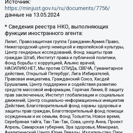
Источник:
https://minjust.gov.ru/ru/documents/7756/
данные на
13.05.2024
* Сведения реестра НКО, выполняющих
функции иностранного агента:
Лилит, Правозащитная группа Гражданин.Армия.Право,
Нижегородский центр немецкой и европейской культуры,
Центр гендерных исследований, Фонд защиты прав
граждан Штаб, Институт права и публичной политики,
Фонд борьбы с коррупцией, Альянс врачей,
НАСИЛИЮ.НЕТ, Мы против СПИДа, СВЕЧА, Гуманитарное
действие, Открытый Петербург, Лига Избирателей,
Правовая инициатива, Гражданский Союз, Хасдей
Ерушалаим, Центр поддержки и содействия развитию
средств массовой информации, Горячая Линия, В защиту
прав заключенных, Институт глобализации и социальных
движений, Центр социально-информационных инициатив
Действие, Благотворительный фонд охраны здоровья и
защиты прав граждан, Благотворительный фонд помощи
осужденным и их семьям, Фонд Тольятти, Новое время,
Серебряная тайга, Так-Так-Так, Сова, центр Анна, Проект
Апрель, Самарская губерния, Эра здоровья, Мемориал,
Аналитический Центр Юрия Левады, Издательство Парк