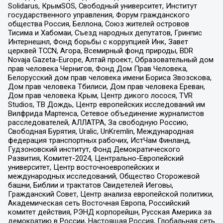
Solidarus, КрымSOS, Свободный университет, Институт
государственного управления, Форум гражданского
общества Россия, Беллона, Союз жителей островов
Тисима и Хабомаи, Съезд народных депутатов, Гринпис
Интернешнл, Фонд борьбы с коррупцией Инк, Завет
церквей TCCN, Агора, Всемирный фонд природы, BDR
Novaja Gazeta-Europe, Алтай проект, Образовательный дом
прав человека Чернигов, Фонд Дом Прав Человека,
Белорусский дом прав человека имени Бориса Звозскова,
Дом прав человека Тбилиси, Дом прав человека Ереван,
Дом прав человека Крым, Центр дикого лосося, TVR
Studios, ТВ Дождь, Центр европейских исследований им
Вилфрида Мартенса, Сетевое объединение журналистов
расследователей, АЛЛАТРА, За свободную Россию,
Свободная Бурятия, Uralic, UnKremlin, Международная
федерация транспортных рабочих, ИстЧам Финланд,
Гудзоновский институт, Фонд Демократического
Развития, Комитет-2024, Центрально-Европейский
университет, Центр восточноевропейских и
международных исследований, Общество Сторожевой
башни, Библии и трактатов Свидетелей Иеговы,
Гражданский Совет, Центр анализа европейской политики,
Академическая сеть Восточная Европа, Российский
комитет действия, РЭНД корпорейшн, Русская Америка за
демократию в России, Настоящая Россия, Глобальная сеть