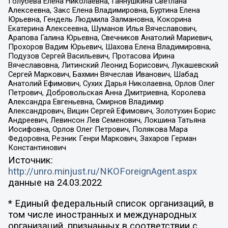
Голубева Елена Николаевна, Ганнушкина Светлана
Алексеевна, Закс Елена Владимировна, Буртина Елена
Юрьевна, Гендель Людмила Залмановна, Кокорина
Екатерина Алексеевна, Шуманов Илья Вячеславович,
Арапова Галина Юрьевна, Свечников Анатолий Мариевич,
Прохоров Вадим Юрьевич, Шахова Елена Владимировна,
Подузов Сергей Васильевич, Протасова Ирина
Вячеславовна, Литинский Леонид Борисович, Лукашевский
Сергей Маркович, Бахмин Вячеслав Иванович, Шабад
Анатолий Ефимович, Сухих Дарья Николаевна, Орлов Олег
Петрович, Добровольская Анна Дмитриевна, Королева
Александра Евгеньевна, Смирнов Владимир
Александрович, Вицин Сергей Ефимович, Золотухин Борис
Андреевич, Левинсон Лев Семенович, Локшина Татьяна
Иосифовна, Орлов Олег Петрович, Полякова Мара
Федоровна, Резник Генри Маркович, Захаров Герман
Константинович
Источник:
http://unro.minjust.ru/NKOForeignAgent.aspx
данные на
24.03.2022
* Единый федеральный список организаций, в
том числе иностранных и международных
организаций, признанных в соответствии с