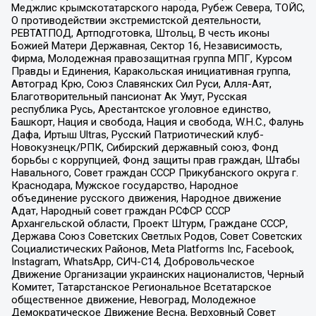
Меджлис крымскотатарского народа, Рубеж Севера, ТОЙС,
О противодействии экстремистской деятельности,
РЕВТАТПОД, Артподготовка, Штольц, В честь иконы
Божией Матери Державная, Сектор 16, Независимость,
Фирма, Молодежная правозащитная группа МПГ, Курсом
Правды и Единения, Каракольская инициативная группа,
Автоград Крю, Союз Славянских Сил Руси, Алля-Аят,
Благотворительный пансионат Ак Умут, Русская
республика Русь, Арестантское уголовное единство,
Башкорт, Нация и свобода, Нация и свобода, W.H.С., Фалунь
Дафа, Иртыш Ultras, Русский Патриотический клуб-
Новокузнецк/РПК, Сибирский державный союз, Фонд
борьбы с коррупцией, Фонд защиты прав граждан, Штабы
Навального, Совет граждан СССР Прикубанского округа г.
Краснодара, Мужское государство, Народное
объединение русского движения, Народное движение
Адат, Народный совет граждан РСФСР СССР
Архангельской области, Проект Штурм, Граждане СССР,
Держава Союз Советских Светлых Родов, Совет Советских
Социалистических Районов, Meta Platforms Inc, Facebook,
Instagram, WhatsApp, СИЧ-С14, Добровольческое
Движение Организации украинских националистов, Черный
Комитет, Татарстанское Региональное Всетатарское
общественное движение, Невоград, Молодежное
Демократическое Движение Весна, Верховный Совет