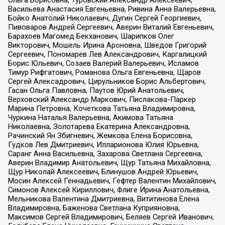
Васильева Анастасия Евгеньевна, Ривина Анна Валерьевна,
Бойко Анатолий Николаевич, Дугин Сергей Георгиевич,
Пивоваров Андрей Сергеевич, Аверин Виталий Евгеньевич,
Барахоев Магомед Бекханович, Шарипков Олег
Викторович, Мошель Ирина Ароновна, Шведов Григорий
Сергеевич, Пономарев Лев Александрович, Каргалицкий
Борис Юльевич, Созаев Валерий Валерьевич, Исламов
Тимур Рифгатович, Романова Ольга Евгеньевна, Щаров
Сергей Алексадрович, Цирульников Борис Альбертович,
Гасан Ольга Павловна, Паутов Юрий Анатольевич,
Верховский Александр Маркович, Пислакова-Паркер
Марина Петровна, Кочеткова Татьяна Владимировна,
Чуркина Наталья Валерьевна, Акимова Татьяна
Николаевна, Золотарева Екатерина Александровна,
Рачинский Ян Збигневич, Жемкова Елена Борисовна,
Гудков Лев Дмитриевич, Илларионова Юлия Юрьевна,
Саранг Анна Васильевна, Захарова Светлана Сергеевна,
Аверин Владимир Анатольевич, Щур Татьяна Михайловна,
Щур Николай Алексеевич, Блинушов Андрей Юрьевич,
Мосин Алексей Геннадьевич, Гефтер Валентин Михайлович,
Симонов Алексей Кириллович, Флиге Ирина Анатольевна,
Мельникова Валентина Дмитриевна, Вититинова Елена
Владимировна, Баженова Светлана Куприяновна,
Максимов Сергей Владимирович, Беляев Сергей Иванович,