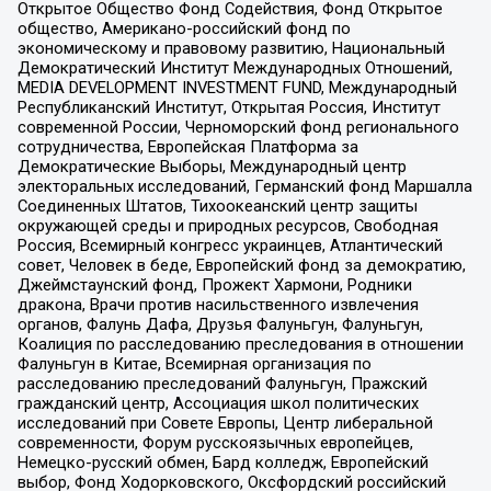
Открытое Общество Фонд Содействия, Фонд Открытое
общество, Американо-российский фонд по
экономическому и правовому развитию, Национальный
Демократический Институт Международных Отношений,
MEDIA DEVELOPMENT INVESTMENT FUND, Международный
Республиканский Институт, Открытая Россия, Институт
современной России, Черноморский фонд регионального
сотрудничества, Европейская Платформа за
Демократические Выборы, Международный центр
электоральных исследований, Германский фонд Маршалла
Соединенных Штатов, Тихоокеанский центр защиты
окружающей среды и природных ресурсов, Свободная
Россия, Всемирный конгресс украинцев, Атлантический
совет, Человек в беде, Европейский фонд за демократию,
Джеймстаунский фонд, Прожект Хармони, Родники
дракона, Врачи против насильственного извлечения
органов, Фалунь Дафа, Друзья Фалуньгун, Фалуньгун,
Коалиция по расследованию преследования в отношении
Фалуньгун в Китае, Всемирная организация по
расследованию преследований Фалуньгун, Пражский
гражданский центр, Ассоциация школ политических
исследований при Совете Европы, Центр либеральной
современности, Форум русскоязычных европейцев,
Немецко-русский обмен, Бард колледж, Европейский
выбор, Фонд Ходорковского, Оксфордский российский