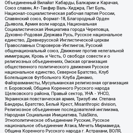
Объединенный Вилайат Кабарды, Балкарии и Карачая,
Союз славян, Ат-Такфир Валь-Хиджра, Пит Буль,
Национал-социалистическая рабочая партия России,
Славянский союз, Формат-18, Благородный Орден
Дьявола, Армия воли народа, Национальная
Социалистическая Инициатива города Череповца,
Духовно-Родовая Держава Русь, Русское национальное
единство, Древнерусской Инглистической церкви
Православных Староверов-Инглингов, Русский
общенациональный союз, Движение против нелегальной
иммиграции, Кровь и Честь, О свободе совести и о
религиозных объединениях, Омская организация
общественного политического движения Русское
национальное единство, Северное Братство, Клуб
Болельщиков Футбольного Клуба Динамо,
Файзрахманисты, Мусульманская религиозная организация
п. Боровский, Община Коренного Русского народа
Щелковского района, Правый сектор, УНА - УНСО,
Украинская повстанческая армия, Тризуб им. Степана
Бандеры, Братство, Белый Крест, Misanthropic division,
Религиозное объединение последователей инглиизма,
Народная Социальная Инициатива, TulaSkins,
Этнополитическое объединение Русские, Русское
национальное объединение Атака, Мечеть Мирмамеда,
Община Коренного Русского народа г. Астрахани, ВОЛЯ,