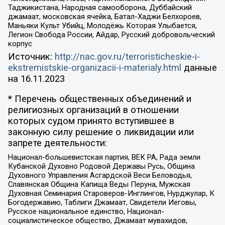
Таджикистана, Народная самооборона, Дуббайский
джамаат, московская ячейка, Батал-Хаджи Белхороев,
Маньяки Культ Убийц, Молодёжь Которая Улыбается,
Легион Свобода России, Айдар, Русский добровольческий
корпус
Источник:
http://nac.gov.ru/terroristicheskie-i-
ekstremistskie-organizacii-i-materialy.html
данные
на
16.11.2023
* Перечень общественных объединений и
религиозных организаций в отношении
которых судом принято вступившее в
законную силу решение о ликвидации или
запрете деятельности:
Национал-большевистская партия, ВЕК РА, Рада земли
Кубанской Духовно Родовой Державы Русь, Община
Духовного Управления Асгардской Веси Беловодья,
Славянская Община Капища Веды Перуна, Мужская
Духовная Семинария Староверов-Инглингов, Нурджулар, К
Богодержавию, Таблиги Джамаат, Свидетели Иеговы,
Русское национальное единство, Национал-
социалистическое общество, Джамаат мувахидов,