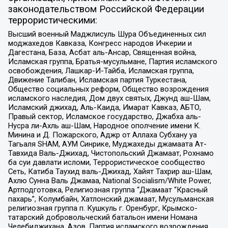
законодательством Российской Федерации
террористическими:
Высший военный Маджлисуль Шура Объединенных сил
моджахедов Кавказа, Конгресс народов Ичкерии и
Дагестана, База, Асбат аль-Ансар, Священная война,
Исламская группа, Братья-мусульмане, Партия исламского
освобождения, Лашкар-И-Тайба, Исламская группа,
Движение Талибан, Исламская партия Туркестана,
Общество социальных реформ, Общество возрождения
исламского наследия, Дом двух святых, Джунд аш-Шам,
Исламский джихад, Аль-Каида, Имарат Кавказ, АБТО,
Правый сектор, Исламское государство, Джабха аль-
Нусра ли-Ахль аш-Шам, Народное ополчение имени К.
Минина и Д. Пожарского, Аджр от Аллаха Субхану уа
Тагьаля SHAM, АУМ Синрике, Муджахеды джамаата Ат-
Тавхида Валь-Джихад, Чистопольский Джамаат, Рохнамо
ба суи давлати исломи, Террористическое сообщество
Сеть, Катиба Таухид валь-Джихад, Хайят Тахрир аш-Шам,
Ахлю Сунна Валь Джамаа, National Socialism/White Power,
Артподготовка, Религиозная группа “Джамаат “Красный
пахарь”, Колумбайн, Хатлонский джамаат, Мусульманская
религиозная группа п. Кушкуль г. Оренбург, Крымско-
татарский добровольческий батальон имени Номана
Челебиджихана, Азов, Партия исламского возрождения