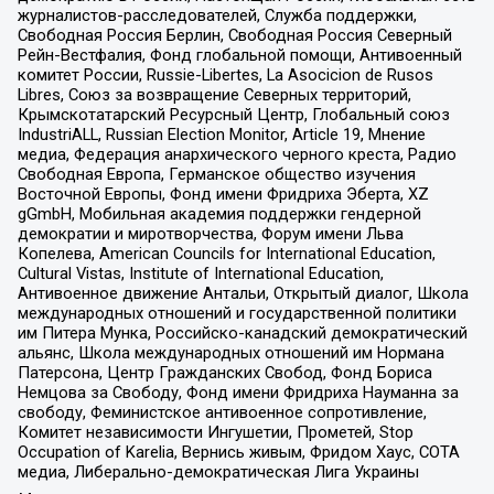
журналистов-расследователей, Служба поддержки,
Свободная Россия Берлин, Свободная Россия Северный
Рейн-Вестфалия, Фонд глобальной помощи, Антивоенный
комитет России, Russie-Libertes, La Asocicion de Rusos
Libres, Союз за возвращение Северных территорий,
Крымскотатарский Ресурсный Центр, Глобальный союз
IndustriALL, Russian Election Monitor, Article 19, Мнение
медиа, Федерация анархического черного креста, Радио
Свободная Европа, Германское общество изучения
Восточной Европы, Фонд имени Фридриха Эберта, XZ
gGmbH, Мобильная академия поддержки гендерной
демократии и миротворчества, Форум имени Льва
Копелева, American Councils for International Education,
Cultural Vistas, Institute of International Education,
Антивоенное движение Антальи, Открытый диалог, Школа
международных отношений и государственной политики
им Питера Мунка, Российско-канадский демократический
альянс, Школа международных отношений им Нормана
Патерсона, Центр Гражданских Свобод, Фонд Бориса
Немцова за Свободу, Фонд имени Фридриха Науманна за
свободу, Феминистское антивоенное сопротивление,
Комитет независимости Ингушетии, Прометей, Stop
Occupation of Karelia, Вернись живым, Фридом Хаус, СОТА
медиа, Либерально-демократическая Лига Украины