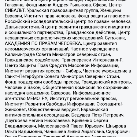
Гагарина, Фонд имени Андрея Рылькова, Сфера, Центр
СИБАЛЬТ, Уральская правозащитная группа, Женщины
Евразии, Институт прав человека, Фонд защиты гласности,
Российский исследовательский центр по правам человека,
Дальневосточный центр развития гражданских инициатив
и социального партнерства, Гражданское действие, Центр
независимых социологических исследований, Сутяжник,
АКАДЕМИЯ ПО ПРАВАМ ЧЕЛОВЕКА, Центр развития
некоммерческих организаций, Частное учреждение в
Калининграде Совета Министров северных стран,
Гражданское содействие, Трансперенси Интернешнл-Р,
Центр Защиты Прав Средств Массовой Информации,
Институт развития прессы - Сибирь, Частное учреждение в
Санкт-Петербурге Совета Министров Северных Стран,
Фонд поддержки свободы прессы, Гражданский контроль,
Человек и Закон, Общественная комиссия по сохранению
наследия академика Сахарова, Информационное
агентство МЕМО. РУ, Институт региональной прессы,
Институт Развития Свободы Информации, Экозащита!-
Женсовет, Общественный вердикт, Евразийская
антимонопольная ассоциация, Бедушев Петр Петрович,
Дзугкоева Регина Николаевна, Кривенко Сергей
Владимирович, Милославский Павел Юрьевич, Шнырова
Ольга Вадимовна, Чанышева Лилия Айратовна, Сидорович
Ольга Борисовна, Туровский Александр Алексеевич,