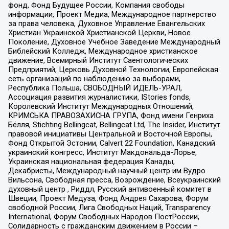
фонд, Фонд Будущее России, Компания свободы
информации, Проект Медиа, Международное партнерство
за права человека, Духовное Управление Евангельских
Христиан Украинской Христианской Церкви, Новое
Поколение, Духовное Учебное Заведение Международный
Библейский Колледж, Международное христианское
движение, Всемирный Институт Саентологических
Предприятий, Церковь Духовной Технологии, Европейская
сеть организаций по наблюдению за выборами,
Республика Польша, СВОБОДНЫЙ ИДЕЛЬ-УРАЛ,
Ассоциация развития журналистики, IStories fonds,
Королевский Институт Международных Отношений,
КРИМСЬКА ПРАВОЗАХИСНА ГРУПА, Фонд имени Генриха
Бёлля, Stichting Bellingcat, Bellingcat Ltd, The Insider, Институт
правовой инициативы Центральной и Восточной Европы,
Фонд Открытой Эстонии, Calvert 22 Foundation, Канадский
украинский конгресс, Институт Макдональда-Лорье,
Украинская национальная федерация Канады,
Декабристы, Международный научный центр им Вудро
Вильсона, Свободная пресса, Возрождение, Всеукраинский
духовный центр , Риддл, Русский антивоенный комитет в
Швеции, Проект Медуза, Фонд Андрея Сахарова, Форум
свободной России, Лига Свободных Наций, Transparеncy
International, Форум Свободных Народов ПостРоссии,
Солидарность с гражданским движением в России –