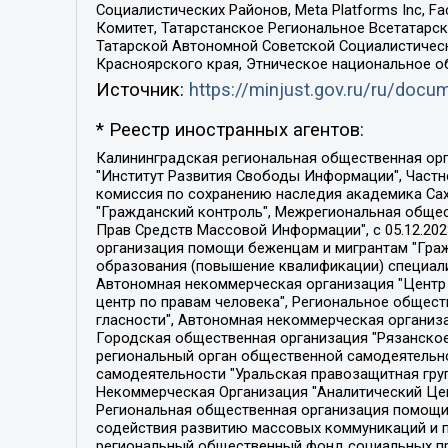
Социалистических Районов, Meta Platforms Inc, 
Комитет, Татарстанское Региональное Всетатар
Татарской Автономной Советской Социалистическ
Красноярского края, Этническое национальное о
Источник:
https://minjust.gov.ru/ru/doc
* Реестр иностранных агентов:
Калининградская региональная общественная организация "Экозащита!-Женсовет", Фонд содействия защите прав и свобод граждан "Общественный вердикт", Фонд "Институт Развития Свободы Информации", Частное учреждение "Информационное агентство МЕМО. РУ", Региональная общественная организация "Общественная комиссия по сохранению наследия академика Сахарова", Фонд поддержки свободы прессы, Санкт-Петербургская общественная правозащитная организация "Гражданский контроль", Межрегиональная общественная организация "Информационно-просветительский центр "Мемориал", Региональный Фонд "Центр Защиты Прав Средств Массовой Информации", с 05.12.2023 Фонд "Центр Защиты Прав Средств массовой информации", Региональная общественная благотворительная организация помощи беженцам и мигрантам "Гражданское содействие", Негосударственное образовательное учреждение дополнительного профессионального образования (повышение квалификации) специалистов "АКАДЕМИЯ ПО ПРАВАМ ЧЕЛОВЕКА", Свердловская региональная общественная организация "Сутяжник", Автономная некоммерческая организация "Центр независимых социологических исследований", Союз общественных объединений "Российский исследовательский центр по правам человека", Региональное общественное учреждение научно-информационный центр "МЕМОРИАЛ", Некоммерческая организация "Фонд защиты гласности", Автономная некоммерческая организация "Институт прав человека", Городская общественная организация "Екатеринбургское общество "МЕМОРИАЛ", Городская общественная организация "Рязанское историко-просветительское и правозащитное общество "Мемориал" (Рязанский Мемориал), Челябинский региональный орган общественной самодеятельности – женское общественное объединение "Женщины Евразии", Челябинский региональный орган общественной самодеятельности "Уральская правозащитная группа", Фонд содействия защите здоровья и социальной справедливости имени Андрея Рылькова, Автономная Некоммерческая Организация "Аналитический Центр Юрия Левады", Автономная некоммерческая организация социальной поддержки населения "Проект Апрель", Региональная общественная организация помощи женщинам и детям, находящимся в кризисной ситуации "Информационно-методический центр "Анна", Фонд содействия развитию массовых коммуникаций и правовому просвещению "Так-так-Так", Фонд содействия устойчивому развитию "Серебряная тайга", Свердловский региональный общественный фонд социальных проектов "Новое время", "Idel.Реалии", Кавказ.Реалии, Крым.Реалии, Телеканал Настоящее Время, Татаро-башкирская служба Радио Свобода (Azatliq Radiosi), Радио Свободная Европа/Радио Свобода (PCE/PC), "Сибирь.Реалии", "Фактограф", Благотворительный фонд помощи осужденным и их семьям, Автономная некоммерческая организация "Институт глобализации и социальных движений", Фонд "В защиту прав заключенных", Частное учреждение "Центр поддержки и содействия развитию средств массовой информации", Пензенский региональный общественный благотворительный фонд "Гражданский союз", "Север.Реалии", Некоммерческая организация Фонд "Правовая инициатива", 