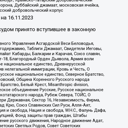
Оренбург, Крымско-татарский добровольческий
орона, Дуббайский джамаат, московская ячейка,
усский добровольческий корпус
 на
16.11.2023
судом принято вступившее в законную
вного Управления Асгардской Веси Беловодья,
годержавию, Таблиги Джамаат, Свидетели Иеговы,
айат Кабарды, Балкарии и Карачая, Союз славян,
т-18, Благородный Орден Дьявола, Армия воли
ое национальное единство, Древнерусской
 нелегальной иммиграции, Кровь и Честь, О
усское национальное единство, Северное Братство,
ровский, Община Коренного Русского народа
атство, Белый Крест, Misanthropic division,
еское объединение Русские, Русское национальное
котатарского народа, Рубеж Севера, ТОЙС, О
ри Державная, Сектор 16, Независимость, Фирма,
д Крю, Союз Славянских Сил Руси, Алля-Аят,
я и свобода, Нация и свобода, W.H.С., Фалунь Дафа,
рупцией, Фонд защиты прав граждан, Штабы
ение русского движения, Народное движение Адат,
етских Светлых Родов, Совет Советских