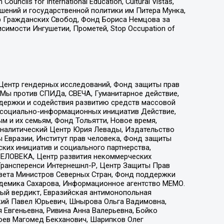
ls for International Education, Cultural Vistas,
ошений и государственной политики им Питера Мунка,
 Гражданских Свобод, Фонд Бориса Немцова за
имости Ингушетии, Прометей, Stop Occupation of
 Центр гендерных исследований, Фонд защиты прав
 Мы против СПИДа, СВЕЧА, Гуманитарное действие,
ддержки и содействия развитию средств массовой
р социально-информационных инициатив Действие,
 и их семьям, Фонд Тольятти, Новое время,
, Аналитический Центр Юрия Левады, Издательство
 Евразии, Институт прав человека, Фонд защиты
ких инициатив и социального партнерства,
ЕЛОВЕКА, Центр развития некоммерческих
 Трансперенси Интернешнл-Р, Центр Защиты Прав
овета Министров Северных Стран, Фонд поддержки
адемика Сахарова, Информационное агентство МЕМО.
ый вердикт, Евразийская антимонопольная
кий Павел Юрьевич, Шнырова Ольга Вадимовна,
 Евгеньевна, Ривина Анна Валерьевна, Бойко
хоев Магомед Бекханович, Шарипков Олег