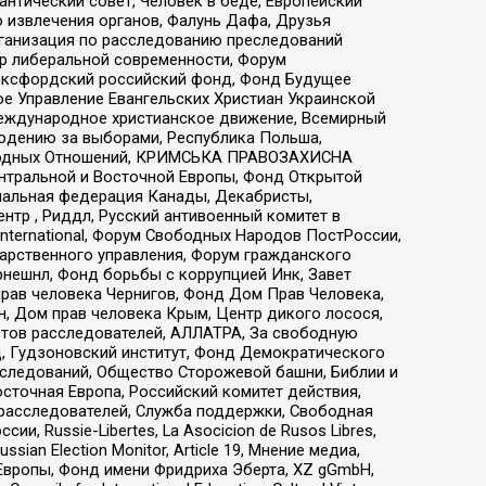
нтический совет, Человек в беде, Европейский
 извлечения органов, Фалунь Дафа, Друзья
рганизация по расследованию преследований
тр либеральной современности, Форум
 Оксфордский российский фонд, Фонд Будущее
е Управление Евангельских Христиан Украинской
еждународное христианское движение, Всемирный
людению за выборами, Республика Польша,
народных Отношений, КРИМСЬКА ПРАВОЗАХИСНА
ы Центральной и Восточной Европы, Фонд Открытой
иональная федерация Канады, Декабристы,
тр , Риддл, Русский антивоенный комитет в
nternational, Форум Свободных Народов ПостРоссии,
дарственного управления, Форум гражданского
рнешнл, Фонд борьбы с коррупцией Инк, Завет
прав человека Чернигов, Фонд Дом Прав Человека,
н, Дом прав человека Крым, Центр дикого лосося,
стов расследователей, АЛЛАТРА, За свободную
д, Гудзоновский институт, Фонд Демократического
сследований, Общество Сторожевой башни, Библии и
сточная Европа, Российский комитет действия,
-расследователей, Служба поддержки, Свободная
 Russie-Libertes, La Asocicion de Rusos Libres,
an Election Monitor, Article 19, Мнение медиа,
Европы, Фонд имени Фридриха Эберта, XZ gGmbH,