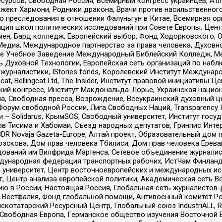
рсов, Свободная Россия, Всемирный конгресс украинцев, Атла
ект Хармони, Родники дракона, Врачи против насильственного
ию преследования в отношении Фалуньгун в Китае, Всемирная о
ация школ политических исследований при Совете Европы, Цен
мен, Бард колледж, Европейский выбор, Фонд Ходорковского,
едиа, Международное партнерство за права человека, Духовно
ое Учебное Заведение Международный Библейский Колледж, М
ь Духовной Технологии, Европейская сеть организаций по наб
урналистики, IStories fonds, Королевский Институт Между
gcat, Bellingcat Ltd, The Insider, Институт правовой инициатив
инский конгресс, Институт Макдональда-Лорье, Украинская нац
, Свободная пресса, Возрождение, Всеукраинский духовный цен
орум свободной России, Лига Свободных Наций, Transparеncy I
– Solidarus, КрымSOS, Свободный университет, Институт госу
в Тисима и Хабомаи, Съезд народных депутатов, Гринпис Инте
DR Novaja Gazeta-Europe, Алтай проект, Образовательный дом 
зскова, Дом прав человека Тбилиси, Дом прав человека Ерева
едований им Вилфрида Мартенса, Сетевое объединение журнали
Международная федерация транспортных рабочих, ИстЧам Финлан
й университет, Центр восточноевропейских и международных и
, Центр анализа европейской политики, Академическая сеть Во
ю в России, Настоящая Россия, Глобальная сеть журналистов
естфалия, Фонд глобальной помощи, Антивоенный комитет России,
татарский Ресурсный Центр, Глобальный союз IndustriALL, Russi
 Свободная Европа, Германское общество изучения Восточной 