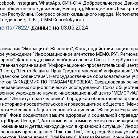
Facebook, Instagram, WhatsApp, СИЧ-С14, Добровольческое Движ
ское общественное движение, Невоград, Молодежное Демократ
ой Республики, Конгресс ойрат-калмыцкого народа, Исполнит
бъединение, ЛГБТ, Я.МЫ Сергей Фургал
uments/7822/
данные на
03.05.2024
Общество с ограниченной ответственностью "Радио Свободная Европа/Радио Свобода", Чешское информационное агентство "MEDIUM-ORIENT", Красноярская региональная общественная организация "Мы против СПИДа", Камалягин Денис Николаевич, Маркелов Сергей Евгеньевич, Пономарев Лев Александрович, Савицкая Людмила Алексеевна, Автономная некоммерческая организация "Центр по работе с проблемой насилия "НАСИЛИЮ.НЕТ", Межрегиональный профессиональный союз работников здравоохранения "Альянс врачей", Юридическое лицо, зарегистрированное в Латвийской Республике, SIA "Medusa Project" (регистрационный номер 40103797863, дата регистрации 10.06.2014), Некоммерческая организация "Фонд по борьбе с коррупцией", Автономная некоммерческая организация "Институт права и публичной политики", Баданин Роман Сергеевич, Гликин Максим Александрович, Железнова Мария Михайловна, Лукьянова Юлия Сергеевна, Маетная Елизавета Витальевна, Маняхин Петр Борисович, Чуракова Ольга Владимировна, Ярош Юлия Петровна, Юридическое лицо "The Insider SIA", зарегистрированное в Риге, Латвийская Республика (дата регистрации 26.06.2015), являющееся администратором доменного имени интернет-издания "The Insider SIA", https://theins.ru, Постернак Алексей Евгеньевич, Рубин Михаил Аркадьевич, Анин Роман Александрович, Юридическое лицо Istories fonds, зарегистрированное в Латвийской Республике (регистрационный номер 50008295751, дата регистрации 24.02.2020), Великовский Дмитрий Александрович, Долинина Ирина Николаевна, Мароховская Алеся Алексеевна, Шлейнов Роман Юрьевич, Шмагун Олеся Валентиновна, Общество с ограниченной ответственностью "Альтаир 2021", Общество с ограниченной ответственностью "Вега 2021", Общество с ограниченной ответственностью "Главный редактор 2021", Общество с ограниченной ответственностью "Ромашки монолит", Важенков Артем Валерьевич, Ивановская областная общественная организация "Центр гендерных исследований", Гурман Юрий Альбертович, Медиапроект "ОВД-Инфо", Егоров Владимир Владимирович, Жилинский Владимир Александрович, Общество с ограниченной ответственностью "ЗП", Иванова София Юрьевна, Карезина Инна Павловна, Кильтау Екатерина Викторовна, Петров Алексей Викторович, Пискунов Сергей Евгеньевич, Смирнов Сергей Сергеевич, Тихонов Михаил Сергеевич, Общество с ограниченной ответственностью "ЖУРНАЛИСТ-ИНОСТРАННЫЙ АГЕНТ", Арапова Галина Юрьевна, Вольтская Татьяна Анатольевна, Американская компания "Mason G.E.S. Anonymous Foundation" (США), являющаяся владельцем интернет-издания https://mnews.world/, Компания "Stichting Bellingcat", зарегистрированная в Нидерландах (дата регистрации 11.07.2018), Захаров Андрей Вячеславович, Клепиковская Екатерина Дмитриевна, Общество с ограниченной ответственностью "МЕМО", Перл Роман Александрович, Симонов Евгений Алексеевич, Соловьева Елена Анатольевна, Сотников Даниил Владимирович, Сурначева Елизавета Дмитриевна, Автономная некоммерческая организация по защите прав человека и информированию населения "Якутия – Наше Мнение", Общество с ограниченной ответственностью "Москоу диджитал медиа", с 26.01.2023 Общество с ограниченной ответственностью "Чайка Белые сады", Ветошкина Валерия Валерьевна, Заговора Максим Александрович, Межрегиональное общественное движение "Российская ЛГБТ - сеть", Оленичев Максим Владимирович, Павлов Иван Юрьевич, Скворцова Елена Сергеевна, Общество с ограниченной ответственностью "Как бы инагент", Кочетков Игорь Викторович, Общество с ограниченной ответственностью "Честные выборы", Еланчик Олег Александрович, Общество с ограниченной ответственностью "Нобелевский призыв", Гималова Регина Эмилевна, Григорьев Андрей Валерьевич, Григорьева Алина Александровна, Ассоциация по содействию защите прав призывников, альтернативнослужащих и военнослужащих "Правозащитная группа "Гражданин.Армия.Право", Хисамова Регина Фаритовна, Автономная некоммерческая организация по реализа