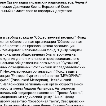
ение Организации украинских националистов, Черный
ическое Движение Весна, Верховный Совет
ельный комитет совета народных депутатов
ции социально-правовых программ "Лилит", Дальневосточное общественное движение "Маяк", Санкт-Петербургская ЛГБТ-инициативная группа "Выход", Инициативная группа ЛГБТ+ "Реверс", Алексеев Андрей Викторович, Бекбулатова Таисия Львовна, Беляев Иван Михайлович, Владыкина Елена Сергеевна, Гельман Марат Александрович, Никульшина Вероника Юрьевна, Толоконникова Надежда Андреевна, Шендерович Виктор Анатольевич, Общество с ограниченной ответственностью "Данное сообщение", Общество с ограниченной ответственностью Издательский дом "Новая глава", Айнбиндер Александра Александровна, Московский комьюнити-центр для ЛГБТ+инициатив, Благотворительный фонд развития филантропии, Deutsche Welle (Германия, Kurt-Schumacher-Strasse 3, 53113 Bonn), Борзунова Мария Михайловна, Воробьев Виктор Викторович, Голубева Анна Львовна, Константинова Алла Михайловна, Малкова Ирина Владимировна, Мурадов Мурад Абдулгалимович, Осетинская Елизавета Николаевна, Понасенков Евгений Николаевич, Ганапольский Матвей Юрьевич, Киселев Евгений Алексеевич, Борухович Ирина Григорьевна, Дремин Иван Тимофеевич, Дубровский Дмитрий Викторович, Красноярская региональная общественная организация поддержки и развития альтернативных образовательных технологий и межкультурных коммуникаций "ИНТЕРРА", Маяковская Екатерина Алексеевна, Фейгин Марк Захарович, Филимонов Андрей Викторович, Дзугкоева Регина Николаевна, Доброхотов Роман Александрович, Дудь Юрий Александрович, Елкин Сергей Владимирович, Кругликов Кирилл Игоревич, Сабунаева Мария Леонидовна, Семенов Алексей Владимирович, Шаинян Карен Багратович, Шульман Екатерина Михайловна, Асафьев Артур Валерьевич, Вахштайн Виктор Семенович, Венедиктов Алексей Алексеевич, Лушникова Екатерина Евгеньевна, Волков Леонид Михайлович, Невзоров Александр Глебович, Пархоменко Сергей Борисович, Сироткин Ярослав Николаевич, Кара-Мурза Владимир Владимирович, Баранова Наталья Владимировна, Гозман Леонид Яковлевич, Кагарлицкий Борис Юльевич, Климарев Михаил Валерьевич, Милов Владимир Станиславович, Автономная некоммерческая организация Краснодарский центр современного искусства "Типография", Моргенштерн Алишер Тагирович, Соболь Любовь Эдуардовна, Общество с ограниченной ответственностью "ЛИЗА НОРМ", Каспаров Гарри Кимович, Ходорковский Михаил Борисович, Общество с ограниченной ответственностью "Апрельские тезисы", Данилович Ирина Брониславовна, Кашин Олег Владимирович, Петров Николай Владимирович, Пивоваров Алексей Владимирович, Соколов Михаил Владимирович, Цветкова Юлия Владимировна, Чичваркин Евгений Александрович, Комитет против пыток/Команда против пыток, Общество с ограниченной ответственностью "Первый научный", Общество с ограниченной ответственностью "Вертолет и ко", Белоцерковская Вероника Борисовна, Кац Максим Евгеньевич, Лазарева Татьяна Юрьевна, Шаведдинов Руслан Табризович, Яшин Илья Валерьевич, Общество с ограниченной ответственностью "Иноагент ААВ", Алешковский Дмитрий Петрович, Альбац Евгения Марковна, Быков Дмитрий Львович, Галямина Юлия Евгеньевна, Лойко Сергей Леонидович, Мартынов Кирилл Константинович, Медведев Сергей Александрович, Крашенинников Федор Геннадиевич, Гордеева Катерина Вл