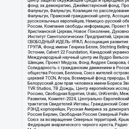
центр защиты окружающей среды и природных ресу
фонд за демократию, Джеймстаунский фонд, Прож
Фалуньгун, Фалуньгун, Коалиция по расследован
Фалуньгун, Пражский гражданский центр, Ассоци
русскоязычных европейцев, Немецко-русский об
России, Компания свободы информации, Проект М
Христианской Церкви, Новое Поколение, Духовн
Институт Саентологических Предприятий, Церков
СВОБОДНЫЙ ИДЕЛЬ-УРАЛ, Ассоциация развития ж
ГРУПА, Фонд имени Генриха Бёлля, Stichting Bellin
Эстонии, Calvert 22 Foundation, Канадский укра
Международный научный центр им Вудро Вильсона
Швеции, Проект Медуза, Фонд Андрея Сахарова, Ф
Солидарность с гражданским движением в России 
общества Россия, Беллона, Союз жителей острово
церквей TCCN, Агора, Всемирный фонд природы, B
Белорусский дом прав человека имени Бориса Зво
TVR Studios, ТВ Дождь, Центр европейских иссл
Россию, Свободная Бурятия, Uralic, UnKremlin, 
Развития, Комитет-2024, Центрально-Европейски
трактатов Свидетелей Иеговы, Гражданский Совет
РЭНД корпорейшн, Русская Америка за демократи
Россия Берлин, Свободная Россия Северный Рейн-В
Союз за возвращение Северных территорий, Крымско
Федерация анархического черного креста, Радио