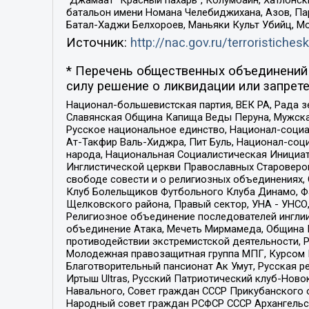
“Джамаат “Красный пахарь”, Колумбайн, Хатлонск
батальон имени Номана Челебиджихана, Азов, Па
Батал-Хаджи Белхороев, Маньяки Культ Убийц, М
Источник:
http://nac.gov.ru/terroristichesk
* Перечень общественных объединений 
силу решение о ликвидации или запрете
Национал-большевистская партия, ВЕК РА, Рада 
Славянская Община Капища Веды Перуна, Мужская
Русское национальное единство, Национал-социа
Ат-Такфир Валь-Хиджра, Пит Буль, Национал-соц
народа, Национальная Социалистическая Инициат
Инглистической церкви Православных Староверов
свободе совести и о религиозных объединениях,
Клуб Болельщиков Футбольного Клуба Динамо, Фа
Щелковского района, Правый сектор, УНА - УНСО, У
Религиозное объединение последователей инглии
объединение Атака, Мечеть Мирмамеда, Община К
противодействии экстремистской деятельности, 
Молодежная правозащитная группа МПГ, Курсом П
Благотворительный пансионат Ак Умут, Русская ре
Иртыш Ultras, Русский Патриотический клуб-Нов
Навального, Совет граждан СССР Прикубанского 
Народный совет граждан РСФСР СССР Архангельск