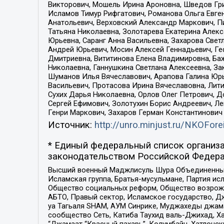
Викторович, Мошель Ирина Ароновна, Шведов Гри
Исламов Тимур Рифгатович, Романова Ольга Евге
Анатольевич, Верховский Александр Маркович, П
Татьяна Николаевна, Золотарева Екатерина Алек
Юрьевна, Саранг Анна Васильевна, Захарова Свет
Андрей Юрьевич, Мосин Алексей Геннадьевич, Ге
Дмитриевна, Вититинова Елена Владимировна, Ба
Николаевна, Ганнушкина Светлана Алексеевна, За
Шуманов Илья Вячеславович, Арапова Галина Юрь
Васильевич, Протасова Ирина Вячеславовна, Лит
Сухих Дарья Николаевна, Орлов Олег Петрович, 
Сергей Ефимович, Золотухин Борис Андреевич, Л
Генри Маркович, Захаров Герман Константинович
Источник:
http://unro.minjust.ru/NKOFore
* Единый федеральный список организа
законодательством Российской Федера
Высший военный Маджлисуль Шура Объединенных с
Исламская группа, Братья-мусульмане, Партия ис
Общество социальных реформ, Общество возрожд
АБТО, Правый сектор, Исламское государство, Д
уа Тагьаля SHAM, АУМ Синрике, Муджахеды джама
сообщество Сеть, Катиба Таухид валь-Джихад, Хай