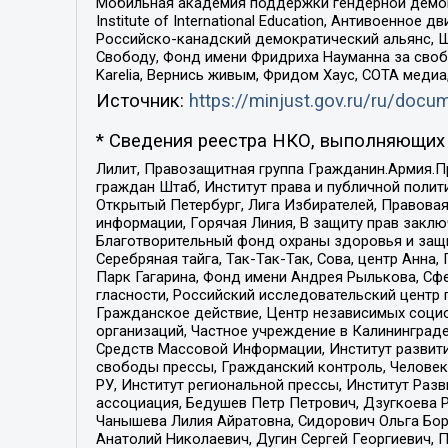
Мобильная академия поддержки гендерной демократи
Institute of International Education, Антивоенн
Российско-канадский демократический альянс, 
Свободу, Фонд имени Фридриха Науманна за свобо
Karelia, Вернись живым, Фридом Хаус, СОТА меди
Источник:
https://minjust.gov.ru/ru/doc
* Сведения реестра НКО, выполняющих 
Лилит, Правозащитная группа Гражданин.Армия.П
граждан Штаб, Институт права и публичной поли
Открытый Петербург, Лига Избирателей, Правова
информации, Горячая Линия, В защиту прав закл
Благотворительный фонд охраны здоровья и защи
Серебряная тайга, Так-Так-Так, Сова, центр Анн
Парк Гагарина, Фонд имени Андрея Рылькова, Сф
гласности, Российский исследовательский центр 
Гражданское действие, Центр независимых соци
организаций, Частное учреждение в Калининград
Средств Массовой Информации, Институт развити
свободы прессы, Гражданский контроль, Человек
РУ, Институт региональной прессы, Институт Ра
ассоциация, Бедушев Петр Петрович, Дзугкоева 
Чанышева Лилия Айратовна, Сидорович Ольга Бори
Анатолий Николаевич, Дугин Сергей Георгиевич, 