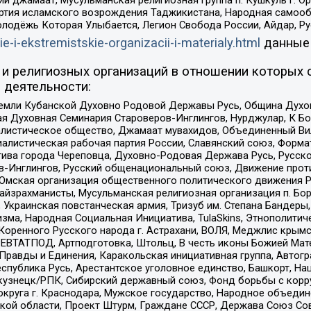
ий джамаат, Мусульманская религиозная группа п. Кушкуль г. 
ртия исламского возрождения Таджикистана, Народная самооб
олодёжь Которая Улыбается, Легион Свобода России, Айдар, Р
ie-i-ekstremistskie-organizacii-i-materialy.html
данные
и религиозных организаций в отношении которых 
 деятельности:
земли Кубанской Духовно Родовой Державы Русь, Община Духо
 Духовная Семинария Староверов-Инглингов, Нурджулар, К Бо
листическое общество, Джамаат мувахидов, Объединенный Вил
иалистическая рабочая партия России, Славянский союз, Форма
ива города Череповца, Духовно-Родовая Держава Русь, Русск
-Инглингов, Русский общенациональный союз, Движение против
 Омская организация общественного политического движения Р
йзрахманисты, Мусульманская религиозная организация п. Бо
краинская повстанческая армия, Тризуб им. Степана Бандеры, Бр
зма, Народная Социальная Инициатива, TulaSkins, Этнополитич
оренного Русского народа г. Астрахани, ВОЛЯ, Меджлис крымс
РЕВТАТПОД, Артподготовка, Штольц, В честь иконы Божией Мате
равды и Единения, Каракольская инициативная группа, Автогра
спублика Русь, Арестантское уголовное единство, Башкорт, Наци
окузнецк/РПК, Сибирский державный союз, Фонд борьбы с кор
округа г. Краснодара, Мужское государство, Народное объедин
ой области, Проект Штурм, Граждане СССР, Держава Союз Сов