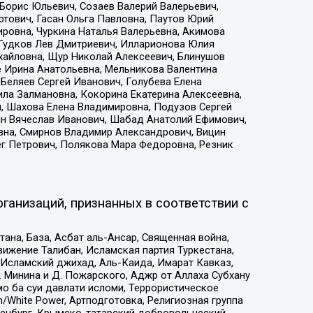
Борис Юльевич, Созаев Валерий Валерьевич,
тович, Гасан Ольга Павловна, Паутов Юрий
ровна, Чуркина Наталья Валерьевна, Акимова
 Гудков Лев Дмитриевич, Илларионова Юлия
ихайловна, Щур Николай Алексеевич, Блинушов
е Ирина Анатольевна, Мельникова Валентина
Беляев Сергей Иванович, Голубева Елена
ила Залмановна, Кокорина Екатерина Алексеевна,
, Шахова Елена Владимировна, Подузов Сергей
ин Вячеслав Иванович, Шабад Анатолий Ефимович,
вна, Смирнов Владимир Александрович, Вицин
ег Петрович, Полякова Мара Федоровна, Резник
ганизаций, признанных в соответствии с
на, База, Асбат аль-Ансар, Священная война,
ижение Талибан, Исламская партия Туркестана,
Исламский джихад, Аль-Каида, Имарат Кавказ,
 Минина и Д. Пожарского, Аджр от Аллаха Субхану
о ба суи давлати исломи, Террористическое
/White Power, Артподготовка, Религиозная группа