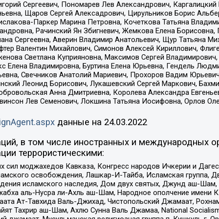
горий Сергеевич, Пономарев Лев Александрович, Каргалицкий 
ньевна, Щаров Сергей Алексадрович, Цирульников Борис Альбер
ислакова-Паркер Марина Петровна, Кочеткова Татьяна Владими
сандровна, Рачинский Ян Збигневич, Жемкова Елена Борисовна,
лана Сергеевна, Аверин Владимир Анатольевич, Щур Татьяна М
фтер Валентин Михайлович, Симонов Алексей Кириллович, Флиг
женова Светлана Куприяновна, Максимов Сергей Владимирович, 
кс Елена Владимировна, Буртина Елена Юрьевна, Гендель Людм
евна, Свечников Анатолий Мариевич, Прохоров Вадим Юрьевич
инский Леонид Борисович, Лукашевский Сергей Маркович, Бахм
Добровольская Анна Дмитриевна, Королева Александра Евгенье
евинсон Лев Семенович, Локшина Татьяна Иосифовна, Орлов Ол
ignAgent.aspx
данные на
24.03.2022
ций, в том числе иностранных и международных ор
ции террористическими:
ил моджахедов Кавказа, Конгресс народов Ичкерии и Дагеста
ламского освобождения, Лашкар-И-Тайба, Исламская группа, Дв
ения исламского наследия, Дом двух святых, Джунд аш-Шам, 
жабха аль-Нусра ли-Ахль аш-Шам, Народное ополчение имени К.
ата Ат-Тавхида Валь-Джихад, Чистопольский Джамаат, Рохнам
ят Тахрир аш-Шам, Ахлю Сунна Валь Джамаа, National Socialism