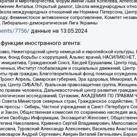
и и миротворчества, Форум имени Льва Копелева, American Counci
ое движение Антальи, Открытый диалог, Школа международных отн
Школа международных отношений им Нормана Патерсона, Центр
ду, Феминистское антивоенное сопротивление, Комитет независ
а, Либерально-демократическая Лига Украины
uments/7756/
данные на
13.05.2024
функции иностранного агента:
раво, Нижегородский центр немецкой и европейской культуры,
тики, Фонд борьбы с коррупцией, Альянс врачей, НАСИЛИЮ.НЕТ,
я инициатива, Гражданский Союз, Хасдей Ерушалаим, Центр по
юченных, Институт глобализации и социальных движений, Цент
ты прав граждан, Благотворительный фонд помощи осужденным
а, Проект Апрель, Самарская губерния, Эра здоровья, Мемориал
ера, Центр СИБАЛЬТ, Уральская правозащитная группа, Женщины
по правам человека, Дальневосточный центр развития гражданс
ологических исследований, Сутяжник, АКАДЕМИЯ ПО ПРАВАМ Ч
е Совета Министров северных стран, Гражданское содействие,
я прессы - Сибирь, Частное учреждение в Санкт-Петербурге С
 и Закон, Общественная комиссия по сохранению наследия ак
звития Свободы Информации, Экозащита!-Женсовет, Общественн
Регина Николаевна, Кривенко Сергей Владимирович, Милославс
совна, Туровский Александр Алексеевич, Васильева Анастасия
Пивоваров Андрей Сергеевич, Аверин Виталий Евгеньевич, Бара