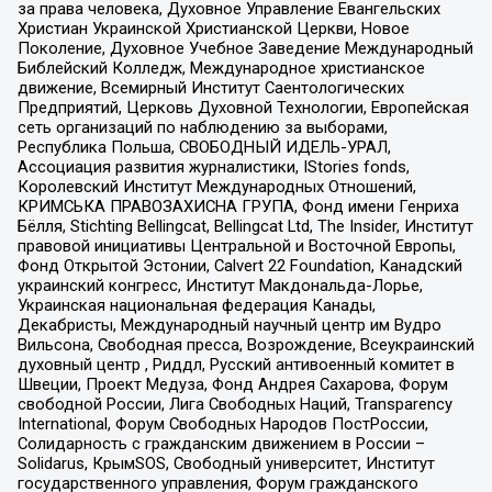
за права человека, Духовное Управление Евангельских
Христиан Украинской Христианской Церкви, Новое
Поколение, Духовное Учебное Заведение Международный
Библейский Колледж, Международное христианское
движение, Всемирный Институт Саентологических
Предприятий, Церковь Духовной Технологии, Европейская
сеть организаций по наблюдению за выборами,
Республика Польша, СВОБОДНЫЙ ИДЕЛЬ-УРАЛ,
Ассоциация развития журналистики, IStories fonds,
Королевский Институт Международных Отношений,
КРИМСЬКА ПРАВОЗАХИСНА ГРУПА, Фонд имени Генриха
Бёлля, Stichting Bellingcat, Bellingcat Ltd, The Insider, Институт
правовой инициативы Центральной и Восточной Европы,
Фонд Открытой Эстонии, Calvert 22 Foundation, Канадский
украинский конгресс, Институт Макдональда-Лорье,
Украинская национальная федерация Канады,
Декабристы, Международный научный центр им Вудро
Вильсона, Свободная пресса, Возрождение, Всеукраинский
духовный центр , Риддл, Русский антивоенный комитет в
Швеции, Проект Медуза, Фонд Андрея Сахарова, Форум
свободной России, Лига Свободных Наций, Transparеncy
International, Форум Свободных Народов ПостРоссии,
Солидарность с гражданским движением в России –
Solidarus, КрымSOS, Свободный университет, Институт
государственного управления, Форум гражданского