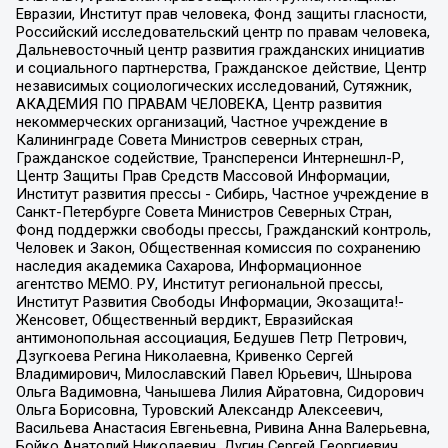
Евразии, Институт прав человека, Фонд защиты гласности,
Российский исследовательский центр по правам человека,
Дальневосточный центр развития гражданских инициатив
и социального партнерства, Гражданское действие, Центр
независимых социологических исследований, Сутяжник,
АКАДЕМИЯ ПО ПРАВАМ ЧЕЛОВЕКА, Центр развития
некоммерческих организаций, Частное учреждение в
Калининграде Совета Министров северных стран,
Гражданское содействие, Трансперенси Интернешнл-Р,
Центр Защиты Прав Средств Массовой Информации,
Институт развития прессы - Сибирь, Частное учреждение в
Санкт-Петербурге Совета Министров Северных Стран,
Фонд поддержки свободы прессы, Гражданский контроль,
Человек и Закон, Общественная комиссия по сохранению
наследия академика Сахарова, Информационное
агентство МЕМО. РУ, Институт региональной прессы,
Институт Развития Свободы Информации, Экозащита!-
Женсовет, Общественный вердикт, Евразийская
антимонопольная ассоциация, Бедушев Петр Петрович,
Дзугкоева Регина Николаевна, Кривенко Сергей
Владимирович, Милославский Павел Юрьевич, Шнырова
Ольга Вадимовна, Чанышева Лилия Айратовна, Сидорович
Ольга Борисовна, Туровский Александр Алексеевич,
Васильева Анастасия Евгеньевна, Ривина Анна Валерьевна,
Бойко Анатолий Николаевич, Дугин Сергей Георгиевич,