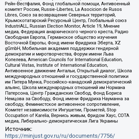
Рейн-Вестфалия, Фонд глобальной помощи, Антивоенный
комитет России, Russie-Libertes, La Asocicion de Rusos
Libres, Союз за возвращение Северных территорий,
Крымскотатарский Ресурсный Центр, Глобальный союз
IndustriALL, Russian Election Monitor, Article 19, Мнение
медиа, Федерация анархического черного креста, Радио
Свободная Европа, Германское общество изучения
Восточной Европы, Фонд имени Фридриха Эберта, XZ
gGmbH, Мобильная академия поддержки гендерной
демократии и миротворчества, Форум имени Льва
Копелева, American Councils for International Education,
Cultural Vistas, Institute of International Education,
Антивоенное движение Антальи, Открытый диалог, Школа
международных отношений и государственной политики
им Питера Мунка, Российско-канадский демократический
альянс, Школа международных отношений им Нормана
Патерсона, Центр Гражданских Свобод, Фонд Бориса
Немцова за Свободу, Фонд имени Фридриха Науманна за
свободу, Феминистское антивоенное сопротивление,
Комитет независимости Ингушетии, Прометей, Stop
Occupation of Karelia, Вернись живым, Фридом Хаус, СОТА
медиа, Либерально-демократическая Лига Украины
Источник:
https://minjust.gov.ru/ru/documents/7756/