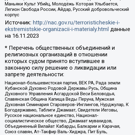
Маньяки Культ Убийц, Молодёжь Которая Улыбается,
Легион Свобода России, Айдар, Русский добровольческий
корпус
Источник:
http://nac.gov.ru/terroristicheskie-i-
ekstremistskie-organizacii-i-materialy.html
данные
на
16.11.2023
* Перечень общественных объединений и
религиозных организаций в отношении
которых судом принято вступившее в
законную силу решение о ликвидации или
запрете деятельности:
Национал-большевистская партия, ВЕК РА, Рада земли
Кубанской Духовно Родовой Державы Русь, Община
Духовного Управления Асгардской Веси Беловодья,
Славянская Община Капища Веды Перуна, Мужская
Духовная Семинария Староверов-Инглингов, Нурджулар, К
Богодержавию, Таблиги Джамаат, Свидетели Иеговы,
Русское национальное единство, Национал-
социалистическое общество, Джамаат мувахидов,
Объединенный Вилайат Кабарды, Балкарии и Карачая,
Союз славян, Ат-Такфир Валь-Хиджра, Пит Буль,