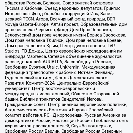
общества Россия, Беллона, Союз жителей островов
Тисима и Хабомаи, Съезд народных депутатов, Гринпис
Интернешнл, Фонд борьбы с коррупцией Инк, Завет
церквей TCCN, Агора, Всемирный фонд природы, BDR
Novaja Gazeta-Europe, Алтай проект, Образовательный дом
прав человека Чернигов, Фонд Дом Прав Человека,
Белорусский дом прав человека имени Бориса Звозскова,
Дом прав человека Тбилиси, Дом прав человека Ереван,
Дом прав человека Крым, Центр дикого лосося, TVR
Studios, ТВ Дождь, Центр европейских исследований им
Вилфрида Мартенса, Сетевое объединение журналистов
расследователей, АЛЛАТРА, За свободную Россию,
Свободная Бурятия, Uralic, UnKremlin, Международная
федерация транспортных рабочих, ИстЧам Финланд,
Гудзоновский институт, Фонд Демократического
Развития, Комитет-2024, Центрально-Европейский
университет, Центр восточноевропейских и
международных исследований, Общество Сторожевой
башни, Библии и трактатов Свидетелей Иеговы,
Гражданский Совет, Центр анализа европейской политики,
Академическая сеть Восточная Европа, Российский
комитет действия, РЭНД корпорейшн, Русская Америка за
демократию в России, Настоящая Россия, Глобальная сеть
журналистов-расследователей, Служба поддержки,
Свободная Россия Берлин, Свободная Россия Северный