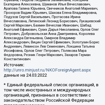
Екатерина Алексеевна, Шуманов Илья Вячеславович,
Арапова Галина Юрьевна, Свечников Анатолий Мариевич,
Прохоров Вадим Юрьевич, Шахова Елена Владимировна,
Подузов Сергей Васильевич, Протасова Ирина
Вячеславовна, Литинский Леонид Борисович, Лукашевский
Сергей Маркович, Бахмин Вячеслав Иванович, Шабад
Анатолий Ефимович, Сухих Дарья Николаевна, Орлов Олег
Петрович, Добровольская Анна Дмитриевна, Королева
Александра Евгеньевна, Смирнов Владимир
Александрович, Вицин Сергей Ефимович, Золотухин Борис
Андреевич, Левинсон Лев Семенович, Локшина Татьяна
Иосифовна, Орлов Олег Петрович, Полякова Мара
Федоровна, Резник Генри Маркович, Захаров Герман
Константинович
Источник:
http://unro.minjust.ru/NKOForeignAgent.aspx
данные на
24.03.2022
* Единый федеральный список организаций, в
том числе иностранных и международных
организаций, признанных в соответствии с
законодательством Российской Федерации