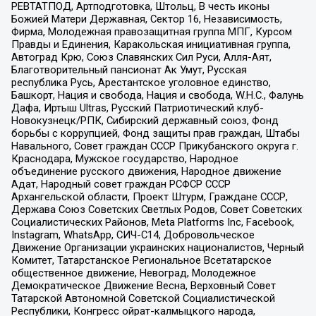
РЕВТАТПОД, Артподготовка, Штольц, В честь иконы
Божией Матери Державная, Сектор 16, Независимость,
Фирма, Молодежная правозащитная группа МПГ, Курсом
Правды и Единения, Каракольская инициативная группа,
Автоград Крю, Союз Славянских Сил Руси, Алля-Аят,
Благотворительный пансионат Ак Умут, Русская
республика Русь, Арестантское уголовное единство,
Башкорт, Нация и свобода, Нация и свобода, W.H.С., Фалунь
Дафа, Иртыш Ultras, Русский Патриотический клуб-
Новокузнецк/РПК, Сибирский державный союз, Фонд
борьбы с коррупцией, Фонд защиты прав граждан, Штабы
Навального, Совет граждан СССР Прикубанского округа г.
Краснодара, Мужское государство, Народное
объединение русского движения, Народное движение
Адат, Народный совет граждан РСФСР СССР
Архангельской области, Проект Штурм, Граждане СССР,
Держава Союз Советских Светлых Родов, Совет Советских
Социалистических Районов, Meta Platforms Inc, Facebook,
Instagram, WhatsApp, СИЧ-С14, Добровольческое
Движение Организации украинских националистов, Черный
Комитет, Татарстанское Региональное Всетатарское
общественное движение, Невоград, Молодежное
Демократическое Движение Весна, Верховный Совет
Татарской Автономной Советской Социалистической
Республики, Конгресс ойрат-калмыцкого народа,