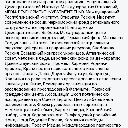
экономическому и правовому развитию, Национальный
Демократический Институт Международных Отношений,
MEDIA DEVELOPMENT INVESTMENT FUND, Международный
Республиканский Институт, Открытая Россия, Институт
современной России, Черноморский фонд регионального
сотрудничества, Европейская Платформа за
Демократические Выборы, Международный центр
электоральных исследований, Германский фонд Маршалла
Соединенных Штатов, Тихоокеанский центр защиты
окружающей среды и природных ресурсов, Свободная
Россия, Всемирный конгресс украинцев, Атлантический
совет, Человек в беде, Европейский фонд за демократию,
Джеймстаунский фонд, Прожект Хармони, Родники
дракона, Врачи против насильственного извлечения
органов, Фалунь Дафа, Друзья Фалуньгун, Фалуньгун,
Коалиция по расследованию преследования в отношении
Фалуньгун в Китае, Всемирная организация по
расследованию преследований Фалуньгун, Пражский
гражданский центр, Ассоциация школ политических
исследований при Совете Европы, Центр либеральной
современности, Форум русскоязычных европейцев,
Немецко-русский обмен, Бард колледж, Европейский
выбор, Фонд Ходорковского, Оксфордский российский
фонд, Фонд Будущее России, Компания свободы
информации, Проект Медиа, Международное партнерство