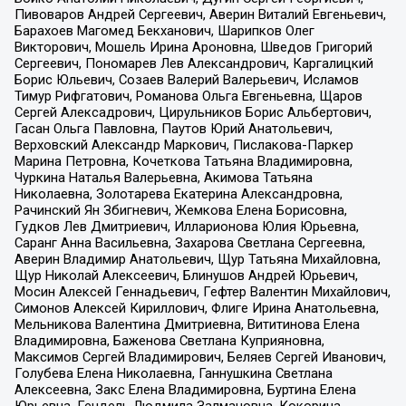
Пивоваров Андрей Сергеевич, Аверин Виталий Евгеньевич,
Барахоев Магомед Бекханович, Шарипков Олег
Викторович, Мошель Ирина Ароновна, Шведов Григорий
Сергеевич, Пономарев Лев Александрович, Каргалицкий
Борис Юльевич, Созаев Валерий Валерьевич, Исламов
Тимур Рифгатович, Романова Ольга Евгеньевна, Щаров
Сергей Алексадрович, Цирульников Борис Альбертович,
Гасан Ольга Павловна, Паутов Юрий Анатольевич,
Верховский Александр Маркович, Пислакова-Паркер
Марина Петровна, Кочеткова Татьяна Владимировна,
Чуркина Наталья Валерьевна, Акимова Татьяна
Николаевна, Золотарева Екатерина Александровна,
Рачинский Ян Збигневич, Жемкова Елена Борисовна,
Гудков Лев Дмитриевич, Илларионова Юлия Юрьевна,
Саранг Анна Васильевна, Захарова Светлана Сергеевна,
Аверин Владимир Анатольевич, Щур Татьяна Михайловна,
Щур Николай Алексеевич, Блинушов Андрей Юрьевич,
Мосин Алексей Геннадьевич, Гефтер Валентин Михайлович,
Симонов Алексей Кириллович, Флиге Ирина Анатольевна,
Мельникова Валентина Дмитриевна, Вититинова Елена
Владимировна, Баженова Светлана Куприяновна,
Максимов Сергей Владимирович, Беляев Сергей Иванович,
Голубева Елена Николаевна, Ганнушкина Светлана
Алексеевна, Закс Елена Владимировна, Буртина Елена
Юрьевна, Гендель Людмила Залмановна, Кокорина