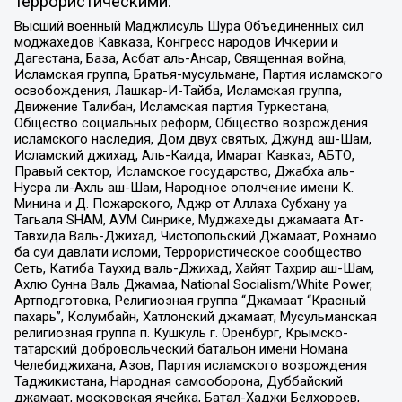
террористическими:
Высший военный Маджлисуль Шура Объединенных сил
моджахедов Кавказа, Конгресс народов Ичкерии и
Дагестана, База, Асбат аль-Ансар, Священная война,
Исламская группа, Братья-мусульмане, Партия исламского
освобождения, Лашкар-И-Тайба, Исламская группа,
Движение Талибан, Исламская партия Туркестана,
Общество социальных реформ, Общество возрождения
исламского наследия, Дом двух святых, Джунд аш-Шам,
Исламский джихад, Аль-Каида, Имарат Кавказ, АБТО,
Правый сектор, Исламское государство, Джабха аль-
Нусра ли-Ахль аш-Шам, Народное ополчение имени К.
Минина и Д. Пожарского, Аджр от Аллаха Субхану уа
Тагьаля SHAM, АУМ Синрике, Муджахеды джамаата Ат-
Тавхида Валь-Джихад, Чистопольский Джамаат, Рохнамо
ба суи давлати исломи, Террористическое сообщество
Сеть, Катиба Таухид валь-Джихад, Хайят Тахрир аш-Шам,
Ахлю Сунна Валь Джамаа, National Socialism/White Power,
Артподготовка, Религиозная группа “Джамаат “Красный
пахарь”, Колумбайн, Хатлонский джамаат, Мусульманская
религиозная группа п. Кушкуль г. Оренбург, Крымско-
татарский добровольческий батальон имени Номана
Челебиджихана, Азов, Партия исламского возрождения
Таджикистана, Народная самооборона, Дуббайский
джамаат, московская ячейка, Батал-Хаджи Белхороев,