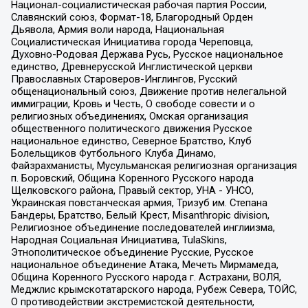
Национал-социалистическая рабочая партия России,
Славянский союз, Формат-18, Благородный Орден
Дьявола, Армия воли народа, Национальная
Социалистическая Инициатива города Череповца,
Духовно-Родовая Держава Русь, Русское национальное
единство, Древнерусской Инглистической церкви
Православных Староверов-Инглингов, Русский
общенациональный союз, Движение против нелегальной
иммиграции, Кровь и Честь, О свободе совести и о
религиозных объединениях, Омская организация
общественного политического движения Русское
национальное единство, Северное Братство, Клуб
Болельщиков Футбольного Клуба Динамо,
Файзрахманисты, Мусульманская религиозная организация
п. Боровский, Община Коренного Русского народа
Щелковского района, Правый сектор, УНА - УНСО,
Украинская повстанческая армия, Тризуб им. Степана
Бандеры, Братство, Белый Крест, Misanthropic division,
Религиозное объединение последователей инглиизма,
Народная Социальная Инициатива, TulaSkins,
Этнополитическое объединение Русские, Русское
национальное объединение Атака, Мечеть Мирмамеда,
Община Коренного Русского народа г. Астрахани, ВОЛЯ,
Меджлис крымскотатарского народа, Рубеж Севера, ТОЙС,
О противодействии экстремистской деятельности,