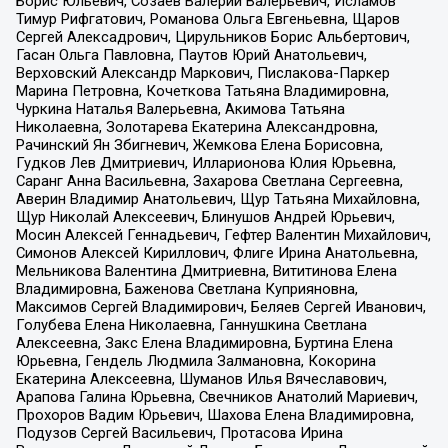
Борис Юльевич, Созаев Валерий Валерьевич, Исламов
Тимур Рифгатович, Романова Ольга Евгеньевна, Щаров
Сергей Алексадрович, Цирульников Борис Альбертович,
Гасан Ольга Павловна, Паутов Юрий Анатольевич,
Верховский Александр Маркович, Пислакова-Паркер
Марина Петровна, Кочеткова Татьяна Владимировна,
Чуркина Наталья Валерьевна, Акимова Татьяна
Николаевна, Золотарева Екатерина Александровна,
Рачинский Ян Збигневич, Жемкова Елена Борисовна,
Гудков Лев Дмитриевич, Илларионова Юлия Юрьевна,
Саранг Анна Васильевна, Захарова Светлана Сергеевна,
Аверин Владимир Анатольевич, Щур Татьяна Михайловна,
Щур Николай Алексеевич, Блинушов Андрей Юрьевич,
Мосин Алексей Геннадьевич, Гефтер Валентин Михайлович,
Симонов Алексей Кириллович, Флиге Ирина Анатольевна,
Мельникова Валентина Дмитриевна, Вититинова Елена
Владимировна, Баженова Светлана Куприяновна,
Максимов Сергей Владимирович, Беляев Сергей Иванович,
Голубева Елена Николаевна, Ганнушкина Светлана
Алексеевна, Закс Елена Владимировна, Буртина Елена
Юрьевна, Гендель Людмила Залмановна, Кокорина
Екатерина Алексеевна, Шуманов Илья Вячеславович,
Арапова Галина Юрьевна, Свечников Анатолий Мариевич,
Прохоров Вадим Юрьевич, Шахова Елена Владимировна,
Подузов Сергей Васильевич, Протасова Ирина