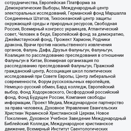
сотрудничества, Европейская Платформа за
Демократические Выборы, Международный центр
электоральных исследований, Германский фонд Маршалла
Соединенных Штатов, Тихоокеанский центр защиты
окружающей среды и природных ресурсов, Свободная
Россия, Всемирный конгресс украинцев, Атлантический
совет, Человек в беде, Европейский фонд за демократию,
Джеймстаунский фонд, Прожект Хармони, Родники
дракона, Врачи против насильственного извлечения
органов, Фалунь Дафа, Друзья Фалуньгун, Фалуньгун,
Коалиция по расследованию преследования в отношении
Фалуньгун в Китае, Всемирная организация по
расследованию преследований Фалуньгун, Пражский
гражданский центр, Ассоциация школ политических
исследований при Совете Европы, Центр либеральной
современности, Форум русскоязычных европейцев,
Немецко-русский обмен, Бард колледж, Европейский
выбор, Фонд Ходорковского, Оксфордский российский
фонд, Фонд Будущее России, Компания свободы
информации, Проект Медиа, Международное партнерство
за права человека, Духовное Управление Евангельских
Христиан Украинской Христианской Церкви, Новое
Поколение, Духовное Учебное Заведение Международный
Библейский Колледж, Международное христианское
движение, Всемирный Институт Саентологических