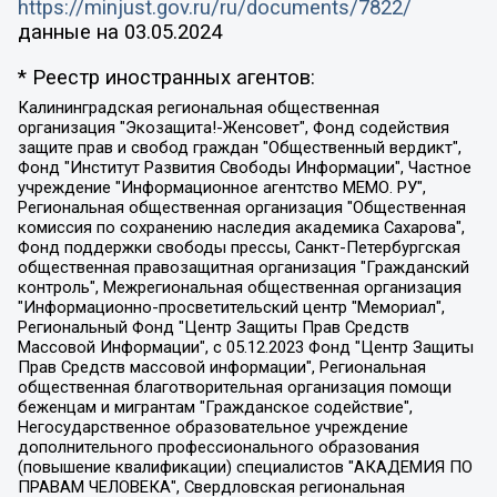
https://minjust.gov.ru/ru/documents/7822/
данные на
03.05.2024
* Реестр иностранных агентов:
Калининградская региональная общественная организация "Экозащита!-Женсовет", Фонд содействия защите прав и свобод граждан "Общественный вердикт", Фонд "Институт Развития Свободы Информации", Частное учреждение "Информационное агентство МЕМО. РУ", Региональная общественная организация "Общественная комиссия по сохранению наследия академика Сахарова", Фонд поддержки свободы прессы, Санкт-Петербургская общественная правозащитная организация "Гражданский контроль", Межрегиональная общественная организация "Информационно-просветительский центр "Мемориал", Региональный Фонд "Центр Защиты Прав Средств Массовой Информации", с 05.12.2023 Фонд "Центр Защиты Прав Средств массовой информации", Региональная общественная благотворительная организация помощи беженцам и мигрантам "Гражданское содействие", Негосударственное образовательное учреждение дополнительного профессионального образования (повышение квалификации) специалистов "АКАДЕМИЯ ПО ПРАВАМ ЧЕЛОВЕКА", Свердловская региональная общественная организация "Сутяжник", Автономная некоммерческая организация "Центр независимых социологических исследований", Союз общественных объединений "Российский исследовательский центр по правам человека", Региональное общественное учреждение научно-информационный центр "МЕМОРИАЛ", Некоммерческая организация "Фонд защиты гласности", Автономная некоммерческая организация "Институт прав человека", Городская общественная организация "Екатеринбургское общество "МЕМОРИАЛ", Городская общественная организация "Рязанское историко-просветительское и правозащитное общество "Мемориал" (Рязанский Мемориал), Челябинский региональный орган общественной самодеятельности – женское общественное объединение "Женщины Евразии", Челябинский региональный орган общественной самодеятельности "Уральская правозащитная группа", Фонд содействия защите здоровья и социальной справедливости имени Андрея Рылькова, Автономная Некоммерческая Организация "Аналитический Центр Юрия Левады", Автономная некоммерческая организация социальной поддержки населения "Проект Апрель", Региональная общественная организация помощи женщинам и детям, находящимся в кризисной ситуации "Информационно-методический центр "Анна", Фонд содействия развитию массовых коммуникаций и правовому просвещению "Так-так-Так", Фонд содействия устойчивому развитию "Серебряная тайга", Свердловский региональный общественный фонд социальных проектов "Новое время", "Idel.Реалии", Кавказ.Реалии, Крым.Реалии, Телеканал Настоящее Время, Татаро-башкирская служба Радио Свобода (Azatliq Radiosi), Радио Свободная Европа/Радио Свобода (PCE/PC), "Сибирь.Реалии", "Фактограф", Благотворительный фонд помощи осужденным и их семьям, Автономная некоммерческая организация "Институт глобализации и социальных движений", Фонд "В защиту прав заключенных", Частное учреждение "Центр поддержки и содействия развитию средств массовой информации", Пензенский региональный общественный благотворительный фонд "Гражданский союз", "Север.Реалии", Некоммерческая организация Фонд "Правовая инициатива", Общество с ограниченной ответственностью "Радио Свободная Европа/Радио Свобода", Чешское информационное агентство "MEDIUM-ORIENT", Красноярская региональная общественная организация "Мы против СПИДа", Камалягин Денис Николаевич, Маркелов Сергей Евгеньевич, Пономарев Лев Александрович, Савицкая Людмила Алексеевна, Автономная некоммерческая организация "Центр по работе с проблемой насилия "НАСИЛИЮ.НЕТ", Межрегиональный профессиональный союз работников здравоохранения "Альянс врачей", Юридическое лицо, зарегистрированное в Латвийской Республике, SIA "Medusa Project" (регистрационный номер 40103797863, дата регистрации 10.06.2014), Некоммерческая организация "Фонд по борьбе с коррупцией", Автономная некоммерческая организация "Институт права и публичной политики", Баданин Роман Сергеевич, Гликин Максим Александрович, Железнова Мария Михайловна, Лукьянова Юлия Сергеевна, Маетная Елизавета Витальевна, Маняхин Петр Борисович, Чуракова Ольга Владимировна, Ярош Юлия Петровна, Юридическое лицо "The Insider SIA", зарегистрированное в Риге, Латвийская Республика (дата регистрации 26.06.2015), являющееся администратором доменного имени интернет-издания "The Insider SIA", https://theins.ru, Постернак Алексей Евгеньевич, Рубин Михаил Аркадьевич, Анин Роман Александрович, Юридическое лицо Istories fonds, зарегистрированное в Латвийской Республике (регистрационный номер 50008295751, дата регистрации 24.02.2020), Великовский Дмитрий Александрович, Долинина Ирина Николаевна, Мароховская Алеся Алексеевна, Шлейнов Роман Юрьевич, Шмагун Олеся Валентиновна, Общество с ограниченной ответственностью "Альтаир 2021", Общество с ограниченной ответственностью "Вега 2021", Общество с ограниченной ответственностью "Главный редактор 2021", Общество с ограниченной ответственностью "Ромашки монолит", Важенков Артем Валерьевич, Ивановская областная общественная организация "Центр гендерных исследований", Гурман Юрий Альбертович, Медиапроект "ОВД-Инфо", Егоров Владимир Владимирович, Жилинский Владимир Александрович, Общество с ограниченной ответственностью "ЗП", Иванова София Юрьевна, Карезина Инна Павловна, Кильтау Екатерина Викторовна, Петров Алексей Викторович, Пискунов Сергей Евгеньевич, Смирнов Сергей Сергеевич, Тихонов Михаил Сергеевич, Общество с ограниченной ответственностью "ЖУРНАЛИСТ-ИНОСТРАННЫЙ АГЕНТ", Арапова Галина Юрьевна, Вольтская Татьяна Анатольевна, Американская компания "Mason G.E.S. Anonymous Foundation" (США), являющаяся владельцем интернет-издания https://mnews.world/, Компания "Stichting Bellingcat", зарегистрированная в Нидерландах (дата регистрации 11.07.2018), Захаров Андрей Вячеславович, Клепиковская Екатерина Дмитриевна, Общество с ограниченной ответственностью "МЕМО", Перл Роман Александрович, Симонов Евгений Алексеевич, Соловьева Елена Анатольевна, Сотников Даниил Владимирович, Сурначева Елизавета Дмитриевна, Автономная некоммерческая организация по защите прав человека и информированию населения "Якутия – Наше Мнение", Общество с ограниченной ответственностью "Москоу диджитал медиа", с 26.01.2023 Общество с ограниченной ответственностью "Чайка Белые сады", Ветошкина Валерия Валерьевна, Заговора Максим Александрович, Межрегиональное общественное движение "Российская ЛГБТ - сеть", Оленичев Максим Владимирович, Павлов Иван Юрьевич, Скворцова Елена Сергеевна, Общество с ограниченной ответственностью "Как бы инагент", Кочетков Игорь Викторович, Общество с ограниченной ответственностью "Честные выборы", Еланчик Олег Александрович, Общество с ограниченной ответственностью "Нобелевский призыв", Гималова Регина Эмилевна, Григорьев Андрей Валерьевич, Григорьева Алина Александровна, Ассоциация по содействию защите прав призывников, альтернативнослужащих и военнослужащих "Правозащитная группа "Гражданин.Армия.Право", Хисамова Регина Фаритовна, Автономная некоммерческая организация по реализации социально-правовых программ "Лилит", Дальневосточное общественное движение "Маяк", Санкт-Петербургская ЛГБТ-инициативная группа "Выход", Инициативная группа ЛГБТ+ "Реверс", Алексеев Андрей Викторович, Бекбулатова Таисия Львовна, Беляев Иван Михайлович, Владыкина Елена Сергеевна, Гельман Марат Александрович, Никульшина Вероника Юрьевна, Толоконникова Надежда Андреевна, Шендерович Виктор Анатольевич, Общество с ограниченной ответственностью "Данное сообщение", Общество с ограниченной ответственностью Издательский дом "Новая глава", Айнбиндер Александра Александровна, Московский комьюнити-центр для ЛГБТ+инициатив, Благотворительный фонд развития филантропии, Deutsche Welle (Германия, Kurt-Schumacher-Strasse 3, 53113 Bonn), Борзунова Мария Михайловна, Воробьев Виктор Викторович, Голубева Анна Львовна, Константинова Алла Михайловна, Малкова Ирина Владимировна, Мурадов Мурад Абдулгалимович, Осетинская Елизавета Николаевна, Понасенков Евгений Николаевич, Ганапольский Матвей Юрьевич, Киселев Евгений Алексеевич, Борухович Ирина Григорьевна, Дремин Иван Тимофеевич, Дубровский Дмитрий Викторович, Красноярская региональная общественная организация поддержки и развития альтернативных образовательных технологий и межкультурных коммуникаций "ИНТЕРРА", Маяковская Екатерина Алексеевна, Фейгин Марк Захарович, Филимонов Андрей Викторович, Дзугкоева Регина Николаевна, Доброхотов Роман Александрович, Дудь Юрий Александрович, Елкин Сергей Владимирович, Кругликов Кирилл Игоревич, Сабунаева Мария Леонидовна, Семенов Алексей Владимирович, Шаинян Карен Багратович, Шульман Екатерина Михайловна, Асафьев Артур Валерьевич, Вахштайн Виктор Семенович, Венедиктов Алексей Алексеевич, Лушникова Екатерина Евгеньевна, Волков Леонид Михайлович, Невзоров Александр Глебович, Пархоменко Сергей Борисович, Сироткин Ярослав Николаевич, Кара-Мурза Владимир Владимирович, Баранова Наталья Владимировна, Гозман Леонид Яковлевич, Кагарлицкий Борис Юльевич, Климарев Михаил Валерьевич, Милов Владимир Станиславович, Автономная некоммерческая организация Краснодарский центр современного искусства "Типография", Моргенштерн Алишер Тагирович, Соболь Любовь Эдуардовна, Общество с ограниченной ответственностью "ЛИЗА НОРМ", Каспаров Гарри Кимович, Ходорковский Михаил Борисович, Общество с ограниченной ответственностью "Апрельские тезисы", Данилович Ирина Брониславовна, Кашин Олег Владимирович, Петров Николай Владимирович, Пивоваров Алексей Владимирович, Соколов Михаил Владимирович, Цветкова Юлия Владимировна, Чичваркин Евгений Александрович, Комитет против пыток/Команда против пыток, Общество с ограниченной ответственностью "Первый научный", Общество с ограниченной ответственностью "Вертолет и ко", Белоцерковская Вероника Борисовна, Кац Максим Евгеньевич, Лазарева Татьяна Юрьевна, Шаведдинов Руслан Табризович, Яшин Илья Валерьевич, Общество с ограниченной ответственностью "Иноагент ААВ", Алешковский Дмитрий Петрович, Альбац Евгения Марковна, Быков Дмитрий Львович, Галямина Юлия Евгеньевна, Лойко Сергей Леонидович, Мартынов Кирилл Константинович, Медведев Сергей Александрович, Крашенинников Федор Геннадиевич, Гордеева Катерина Вл