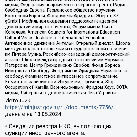
медиа, Федерация анархического черного креста, Радио
Свободная Европа, Германское общество изучения
Восточной Европы, Фонд имени Фридриха Эберта, XZ
gGmbH, Мобильная академия поддержки гендерной
демократии и миротворчества, Форум имени Льва
Копелева, American Councils for International Education,
Cultural Vistas, Institute of International Education,
Антивоенное движение Антальи, Открытый диалог, Школа
международных отношений и государственной политики
им Питера Мунка, Российско-канадский демократический
альянс, Школа международных отношений им Нормана
Патерсона, Центр Гражданских Свобод, Фонд Бориса
Немцова за Свободу, Фонд имени Фридриха Науманна за
свободу, Феминистское антивоенное сопротивление,
Комитет независимости Ингушетии, Прометей, Stop
Occupation of Karelia, Вернись живым, Фридом Хаус, СОТА
медиа, Либерально-демократическая Лига Украины
Источник:
https://minjust.gov.ru/ru/documents/7756/
данные на
13.05.2024
* Сведения реестра НКО, выполняющих
функции иностранного агента: