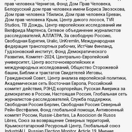
прав человека Чернигов, Фонд Дом Прав Человека,
Белорусский дом прав человека имени Бориса Звозскова,
Дом прав человека Тбилиси, Дом прав человека Ереван,
Дом прав человека Крым, Центр дикого лосося, TVR
Studios, ТВ Дождь, Центр европейских исследований им
Вилфрида Мартенса, Сетевое объединение журналистов
расследователей, АЛЛАТРА, За свободную Россию,
Свободная Бурятия, Uralic, UnKremlin, Международная
федерация транспортных рабочих, ИстЧам Финланд,
Гудзоновский институт, Фонд Демократического
Развития, Комитет-2024, Центрально-Европейский
университет, Центр восточноевропейских и
международных исследований, Общество Сторожевой
башни, Библии и трактатов Свидетелей Иеговы,
Гражданский Совет, Центр анализа европейской политики,
Академическая сеть Восточная Европа, Российский
комитет действия, РЭНД корпорейшн, Русская Америка за
демократию в России, Настоящая Россия, Глобальная сеть
журналистов-расследователей, Служба поддержки,
Свободная Россия Берлин, Свободная Россия Северный
Рейн-Вестфалия, Фонд глобальной помощи, Антивоенный
комитет России, Russie-Libertes, La Asocicion de Rusos
Libres, Союз за возвращение Северных территорий,
Крымскотатарский Ресурсный Центр, Глобальный союз
IndustriALL, Russian Election Monitor, Article 19, Мнение