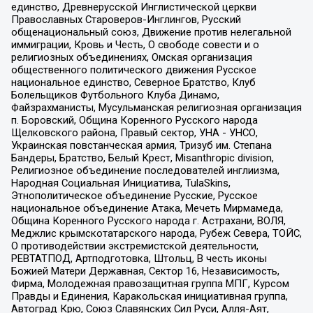
единство, Древнерусской Инглистической церкви
Православных Староверов-Инглингов, Русский
общенациональный союз, Движение против нелегальной
иммиграции, Кровь и Честь, О свободе совести и о
религиозных объединениях, Омская организация
общественного политического движения Русское
национальное единство, Северное Братство, Клуб
Болельщиков Футбольного Клуба Динамо,
Файзрахманисты, Мусульманская религиозная организация
п. Боровский, Община Коренного Русского народа
Щелковского района, Правый сектор, УНА - УНСО,
Украинская повстанческая армия, Тризуб им. Степана
Бандеры, Братство, Белый Крест, Misanthropic division,
Религиозное объединение последователей инглиизма,
Народная Социальная Инициатива, TulaSkins,
Этнополитическое объединение Русские, Русское
национальное объединение Атака, Мечеть Мирмамеда,
Община Коренного Русского народа г. Астрахани, ВОЛЯ,
Меджлис крымскотатарского народа, Рубеж Севера, ТОЙС,
О противодействии экстремистской деятельности,
РЕВТАТПОД, Артподготовка, Штольц, В честь иконы
Божией Матери Державная, Сектор 16, Независимость,
Фирма, Молодежная правозащитная группа МПГ, Курсом
Правды и Единения, Каракольская инициативная группа,
Автоград Крю, Союз Славянских Сил Руси, Алля-Аят,