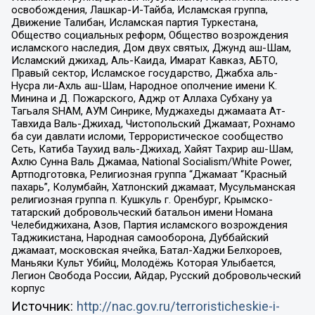
освобождения, Лашкар-И-Тайба, Исламская группа,
Движение Талибан, Исламская партия Туркестана,
Общество социальных реформ, Общество возрождения
исламского наследия, Дом двух святых, Джунд аш-Шам,
Исламский джихад, Аль-Каида, Имарат Кавказ, АБТО,
Правый сектор, Исламское государство, Джабха аль-
Нусра ли-Ахль аш-Шам, Народное ополчение имени К.
Минина и Д. Пожарского, Аджр от Аллаха Субхану уа
Тагьаля SHAM, АУМ Синрике, Муджахеды джамаата Ат-
Тавхида Валь-Джихад, Чистопольский Джамаат, Рохнамо
ба суи давлати исломи, Террористическое сообщество
Сеть, Катиба Таухид валь-Джихад, Хайят Тахрир аш-Шам,
Ахлю Сунна Валь Джамаа, National Socialism/White Power,
Артподготовка, Религиозная группа “Джамаат “Красный
пахарь”, Колумбайн, Хатлонский джамаат, Мусульманская
религиозная группа п. Кушкуль г. Оренбург, Крымско-
татарский добровольческий батальон имени Номана
Челебиджихана, Азов, Партия исламского возрождения
Таджикистана, Народная самооборона, Дуббайский
джамаат, московская ячейка, Батал-Хаджи Белхороев,
Маньяки Культ Убийц, Молодёжь Которая Улыбается,
Легион Свобода России, Айдар, Русский добровольческий
корпус
Источник:
http://nac.gov.ru/terroristicheskie-i-