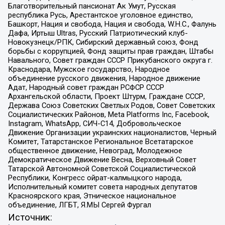
Благотворительный пансионат Ак Умут, Русская
республика Русь, Арестантское уголовное единство,
Башкорт, Нация и свобода, Нация и свобода, W.H.С., Фалунь
Дафа, Иртыш Ultras, Русский Патриотический клуб-
Новокузнецк/РПК, Сибирский державный союз, Фонд
борьбы с коррупцией, Фонд защиты прав граждан, Штабы
Навального, Совет граждан СССР Прикубанского округа г.
Краснодара, Мужское государство, Народное
объединение русского движения, Народное движение
Адат, Народный совет граждан РСФСР СССР
Архангельской области, Проект Штурм, Граждане СССР,
Держава Союз Советских Светлых Родов, Совет Советских
Социалистических Районов, Meta Platforms Inc, Facebook,
Instagram, WhatsApp, СИЧ-С14, Добровольческое
Движение Организации украинских националистов, Черный
Комитет, Татарстанское Региональное Всетатарское
общественное движение, Невоград, Молодежное
Демократическое Движение Весна, Верховный Совет
Татарской Автономной Советской Социалистической
Республики, Конгресс ойрат-калмыцкого народа,
Исполнительный комитет совета народных депутатов
Красноярского края, Этническое национальное
объединение, ЛГБТ, Я.МЫ Сергей Фургал
Источник: