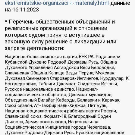
ekstremistskie-organizacii-i-materialy.html
данные
на
16.11.2023
* Перечень общественных объединений и
религиозных организаций в отношении
которых судом принято вступившее в
законную силу решение о ликвидации или
запрете деятельности:
Национал-большевистская партия, ВЕК РА, Рада земли
Кубанской Духовно Родовой Державы Русь, Община
Духовного Управления Асгардской Веси Беловодья,
Славянская Община Капища Веды Перуна, Мужская
Духовная Семинария Староверов-Инглингов, Нурджулар, К
Богодержавию, Таблиги Джамаат, Свидетели Иеговы,
Русское национальное единство, Национал-
социалистическое общество, Джамаат мувахидов,
Объединенный Вилайат Кабарды, Балкарии и Карачая,
Союз славян, Ат-Такфир Валь-Хиджра, Пит Буль,
Национал-социалистическая рабочая партия России,
Славянский союз, Формат-18, Благородный Орден
Дьявола, Армия воли народа, Национальная
Социалистическая Инициатива города Череповца,
Духовно-Родовая Держава Русь, Русское национальное