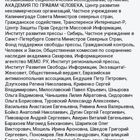
АКАДЕМИЯ ПО ПРАВАМ ЧЕЛОВЕКА, Центр развития
некоммерческих организаций, Частное учреждение в
Калининграде Совета Министров северных стран,
Гражданское содействие, Трансперенси Интернешнл-Р,
Центр Защиты Прав Средств Массовой Информации,
Институт развития прессы - Сибирь, Частное учреждение в
Санкт-Петербурге Совета Министров Северных Стран,
Фонд поддержки свободы прессы, Гражданский контроль,
Человек и Закон, Общественная комиссия по сохранению
наследия академика Сахарова, Информационное
агентство МЕМО. РУ, Институт региональной прессы,
Институт Развития Свободы Информации, Экозащита!-
Женсовет, Общественный вердикт, Евразийская
антимонопольная ассоциация, Бедушев Петр Петрович,
Дзугкоева Регина Николаевна, Кривенко Сергей
Владимирович, Милославский Павел Юрьевич, Шнырова
Ольга Вадимовна, Чанышева Лилия Айратовна, Сидорович
Ольга Борисовна, Туровский Александр Алексеевич,
Васильева Анастасия Евгеньевна, Ривина Анна Валерьевна,
Бойко Анатолий Николаевич, Дугин Сергей Георгиевич,
Пивоваров Андрей Сергеевич, Аверин Виталий Евгеньевич,
Барахоев Магомед Бекханович, Шарипков Олег
Викторович, Мошель Ирина Ароновна, Шведов Григорий
Сергеевич, Пономарев Лев Александрович, Каргалицкий