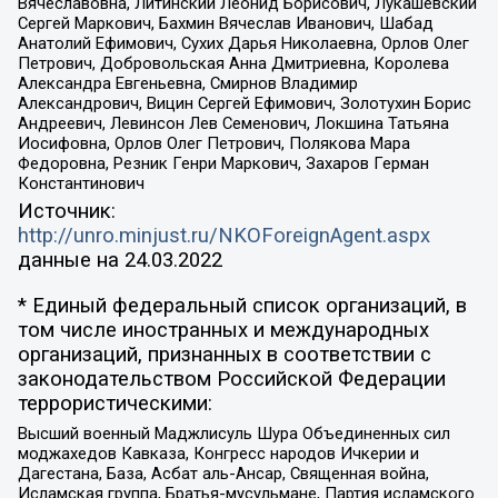
Вячеславовна, Литинский Леонид Борисович, Лукашевский
Сергей Маркович, Бахмин Вячеслав Иванович, Шабад
Анатолий Ефимович, Сухих Дарья Николаевна, Орлов Олег
Петрович, Добровольская Анна Дмитриевна, Королева
Александра Евгеньевна, Смирнов Владимир
Александрович, Вицин Сергей Ефимович, Золотухин Борис
Андреевич, Левинсон Лев Семенович, Локшина Татьяна
Иосифовна, Орлов Олег Петрович, Полякова Мара
Федоровна, Резник Генри Маркович, Захаров Герман
Константинович
Источник:
http://unro.minjust.ru/NKOForeignAgent.aspx
данные на
24.03.2022
* Единый федеральный список организаций, в
том числе иностранных и международных
организаций, признанных в соответствии с
законодательством Российской Федерации
террористическими:
Высший военный Маджлисуль Шура Объединенных сил
моджахедов Кавказа, Конгресс народов Ичкерии и
Дагестана, База, Асбат аль-Ансар, Священная война,
Исламская группа, Братья-мусульмане, Партия исламского