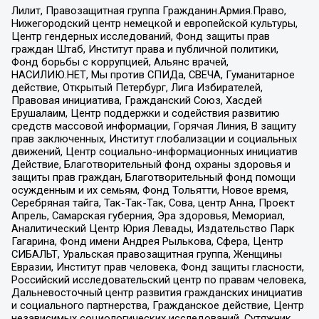
Лилит, Правозащитная группа Гражданин.Армия.Право,
Нижегородский центр немецкой и европейской культуры,
Центр гендерных исследований, Фонд защиты прав
граждан Штаб, Институт права и публичной политики,
Фонд борьбы с коррупцией, Альянс врачей,
НАСИЛИЮ.НЕТ, Мы против СПИДа, СВЕЧА, Гуманитарное
действие, Открытый Петербург, Лига Избирателей,
Правовая инициатива, Гражданский Союз, Хасдей
Ерушалаим, Центр поддержки и содействия развитию
средств массовой информации, Горячая Линия, В защиту
прав заключенных, Институт глобализации и социальных
движений, Центр социально-информационных инициатив
Действие, Благотворительный фонд охраны здоровья и
защиты прав граждан, Благотворительный фонд помощи
осужденным и их семьям, Фонд Тольятти, Новое время,
Серебряная тайга, Так-Так-Так, Сова, центр Анна, Проект
Апрель, Самарская губерния, Эра здоровья, Мемориал,
Аналитический Центр Юрия Левады, Издательство Парк
Гагарина, Фонд имени Андрея Рылькова, Сфера, Центр
СИБАЛЬТ, Уральская правозащитная группа, Женщины
Евразии, Институт прав человека, Фонд защиты гласности,
Российский исследовательский центр по правам человека,
Дальневосточный центр развития гражданских инициатив
и социального партнерства, Гражданское действие, Центр
независимых социологических исследований, Сутяжник,