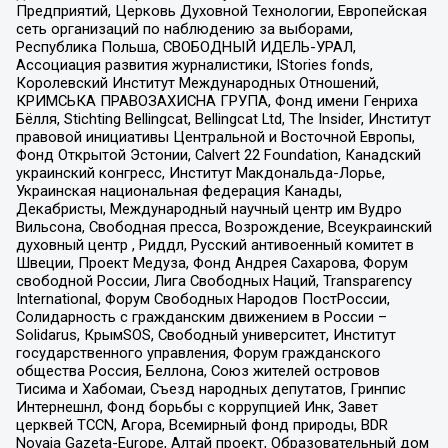
Предприятий, Церковь Духовной Технологии, Европейская
сеть организаций по наблюдению за выборами,
Республика Польша, СВОБОДНЫЙ ИДЕЛЬ-УРАЛ,
Ассоциация развития журналистики, IStories fonds,
Королевский Институт Международных Отношений,
КРИМСЬКА ПРАВОЗАХИСНА ГРУПА, Фонд имени Генриха
Бёлля, Stichting Bellingcat, Bellingcat Ltd, The Insider, Институт
правовой инициативы Центральной и Восточной Европы,
Фонд Открытой Эстонии, Calvert 22 Foundation, Канадский
украинский конгресс, Институт Макдональда-Лорье,
Украинская национальная федерация Канады,
Декабристы, Международный научный центр им Вудро
Вильсона, Свободная пресса, Возрождение, Всеукраинский
духовный центр , Риддл, Русский антивоенный комитет в
Швеции, Проект Медуза, Фонд Андрея Сахарова, Форум
свободной России, Лига Свободных Наций, Transparеncy
International, Форум Свободных Народов ПостРоссии,
Солидарность с гражданским движением в России –
Solidarus, КрымSOS, Свободный университет, Институт
государственного управления, Форум гражданского
общества Россия, Беллона, Союз жителей островов
Тисима и Хабомаи, Съезд народных депутатов, Гринпис
Интернешнл, Фонд борьбы с коррупцией Инк, Завет
церквей TCCN, Агора, Всемирный фонд природы, BDR
Novaja Gazeta-Europe, Алтай проект, Образовательный дом