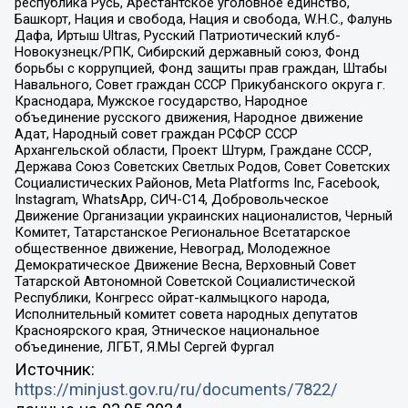
республика Русь, Арестантское уголовное единство,
Башкорт, Нация и свобода, Нация и свобода, W.H.С., Фалунь
Дафа, Иртыш Ultras, Русский Патриотический клуб-
Новокузнецк/РПК, Сибирский державный союз, Фонд
борьбы с коррупцией, Фонд защиты прав граждан, Штабы
Навального, Совет граждан СССР Прикубанского округа г.
Краснодара, Мужское государство, Народное
объединение русского движения, Народное движение
Адат, Народный совет граждан РСФСР СССР
Архангельской области, Проект Штурм, Граждане СССР,
Держава Союз Советских Светлых Родов, Совет Советских
Социалистических Районов, Meta Platforms Inc, Facebook,
Instagram, WhatsApp, СИЧ-С14, Добровольческое
Движение Организации украинских националистов, Черный
Комитет, Татарстанское Региональное Всетатарское
общественное движение, Невоград, Молодежное
Демократическое Движение Весна, Верховный Совет
Татарской Автономной Советской Социалистической
Республики, Конгресс ойрат-калмыцкого народа,
Исполнительный комитет совета народных депутатов
Красноярского края, Этническое национальное
объединение, ЛГБТ, Я.МЫ Сергей Фургал
Источник:
https://minjust.gov.ru/ru/documents/7822/