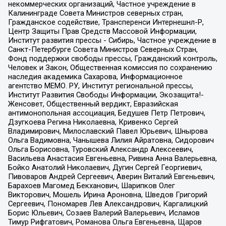
некоммерческих организаций, Частное учреждение в
Калининграде Совета Министров северных стран,
Гражданское содействие, Трансперенси Интернешнл-Р,
Центр Защиты Прав Средств Массовой Информации,
Институт развития прессы - Сибирь, Частное учреждение в
Санкт-Петербурге Совета Министров Северных Стран,
Фонд поддержки свободы прессы, Гражданский контроль,
Человек и Закон, Общественная комиссия по сохранению
наследия академика Сахарова, Информационное
агентство МЕМО. РУ, Институт региональной прессы,
Институт Развития Свободы Информации, Экозащита!-
Женсовет, Общественный вердикт, Евразийская
антимонопольная ассоциация, Бедушев Петр Петрович,
Дзугкоева Регина Николаевна, Кривенко Сергей
Владимирович, Милославский Павел Юрьевич, Шнырова
Ольга Вадимовна, Чанышева Лилия Айратовна, Сидорович
Ольга Борисовна, Туровский Александр Алексеевич,
Васильева Анастасия Евгеньевна, Ривина Анна Валерьевна,
Бойко Анатолий Николаевич, Дугин Сергей Георгиевич,
Пивоваров Андрей Сергеевич, Аверин Виталий Евгеньевич,
Барахоев Магомед Бекханович, Шарипков Олег
Викторович, Мошель Ирина Ароновна, Шведов Григорий
Сергеевич, Пономарев Лев Александрович, Каргалицкий
Борис Юльевич, Созаев Валерий Валерьевич, Исламов
Тимур Рифгатович, Романова Ольга Евгеньевна, Щаров