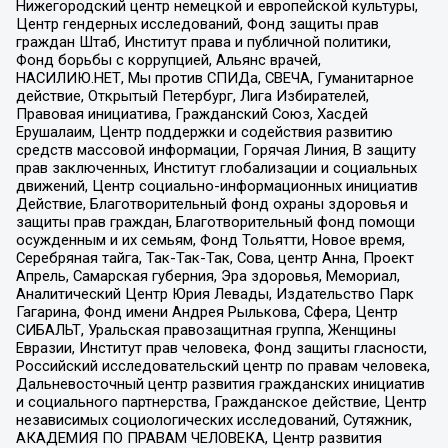
Нижегородский центр немецкой и европейской культуры,
Центр гендерных исследований, Фонд защиты прав
граждан Штаб, Институт права и публичной политики,
Фонд борьбы с коррупцией, Альянс врачей,
НАСИЛИЮ.НЕТ, Мы против СПИДа, СВЕЧА, Гуманитарное
действие, Открытый Петербург, Лига Избирателей,
Правовая инициатива, Гражданский Союз, Хасдей
Ерушалаим, Центр поддержки и содействия развитию
средств массовой информации, Горячая Линия, В защиту
прав заключенных, Институт глобализации и социальных
движений, Центр социально-информационных инициатив
Действие, Благотворительный фонд охраны здоровья и
защиты прав граждан, Благотворительный фонд помощи
осужденным и их семьям, Фонд Тольятти, Новое время,
Серебряная тайга, Так-Так-Так, Сова, центр Анна, Проект
Апрель, Самарская губерния, Эра здоровья, Мемориал,
Аналитический Центр Юрия Левады, Издательство Парк
Гагарина, Фонд имени Андрея Рылькова, Сфера, Центр
СИБАЛЬТ, Уральская правозащитная группа, Женщины
Евразии, Институт прав человека, Фонд защиты гласности,
Российский исследовательский центр по правам человека,
Дальневосточный центр развития гражданских инициатив
и социального партнерства, Гражданское действие, Центр
независимых социологических исследований, Сутяжник,
АКАДЕМИЯ ПО ПРАВАМ ЧЕЛОВЕКА, Центр развития