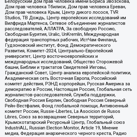
Белорусский дом прав человека имени Бориса Звозскова,
Дом прав человека Тбилиси, Дом прав человека Ереван,
Дом прав человека Крым, Центр дикого лосося, TVR
Studios, ТВ Дождь, Центр европейских исследований им
Вилфрида Мартенса, Сетевое объединение журналистов
расследователей, АЛЛАТРА, За свободную Россию,
Свободная Бурятия, Uralic, UnKremlin, Международная
федерация транспортных рабочих, ИстЧам Финланд,
Гудзоновский институт, Фонд Демократического
Развития, Комитет-2024, Центрально-Европейский
университет, Центр восточноевропейских и
международных исследований, Общество Сторожевой
башни, Библии и трактатов Свидетелей Иеговы,
Гражданский Совет, Центр анализа европейской политики,
Академическая сеть Восточная Европа, Российский
комитет действия, РЭНД корпорейшн, Русская Америка за
демократию в России, Настоящая Россия, Глобальная сеть
журналистов-расследователей, Служба поддержки,
Свободная Россия Берлин, Свободная Россия Северный
Рейн-Вестфалия, Фонд глобальной помощи, Антивоенный
комитет России, Russie-Libertes, La Asocicion de Rusos
Libres, Союз за возвращение Северных территорий,
Крымскотатарский Ресурсный Центр, Глобальный союз
IndustriALL, Russian Election Monitor, Article 19, Мнение
медиа, Федерация анархического черного креста, Радио