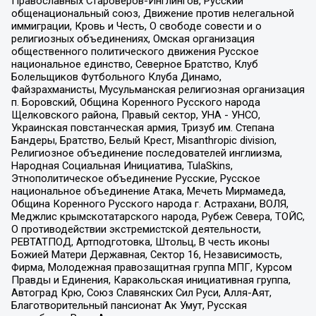
Православных Староверов-Инглингов, Русский
общенациональный союз, Движение против нелегальной
иммиграции, Кровь и Честь, О свободе совести и о
религиозных объединениях, Омская организация
общественного политического движения Русское
национальное единство, Северное Братство, Клуб
Болельщиков Футбольного Клуба Динамо,
Файзрахманисты, Мусульманская религиозная организация
п. Боровский, Община Коренного Русского народа
Щелковского района, Правый сектор, УНА - УНСО,
Украинская повстанческая армия, Тризуб им. Степана
Бандеры, Братство, Белый Крест, Misanthropic division,
Религиозное объединение последователей инглиизма,
Народная Социальная Инициатива, TulaSkins,
Этнополитическое объединение Русские, Русское
национальное объединение Атака, Мечеть Мирмамеда,
Община Коренного Русского народа г. Астрахани, ВОЛЯ,
Меджлис крымскотатарского народа, Рубеж Севера, ТОЙС,
О противодействии экстремистской деятельности,
РЕВТАТПОД, Артподготовка, Штольц, В честь иконы
Божией Матери Державная, Сектор 16, Независимость,
Фирма, Молодежная правозащитная группа МПГ, Курсом
Правды и Единения, Каракольская инициативная группа,
Автоград Крю, Союз Славянских Сил Руси, Алля-Аят,
Благотворительный пансионат Ак Умут, Русская