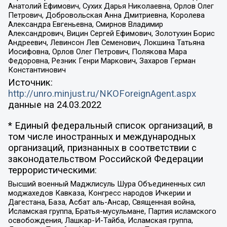
Анатолий Ефимович, Сухих Дарья Николаевна, Орлов Олег
Петрович, Добровольская Анна Дмитриевна, Королева
Александра Евгеньевна, Смирнов Владимир
Александрович, Вицин Сергей Ефимович, Золотухин Борис
Андреевич, Левинсон Лев Семенович, Локшина Татьяна
Иосифовна, Орлов Олег Петрович, Полякова Мара
Федоровна, Резник Генри Маркович, Захаров Герман
Константинович
Источник:
http://unro.minjust.ru/NKOForeignAgent.aspx
данные на
24.03.2022
* Единый федеральный список организаций, в
том числе иностранных и международных
организаций, признанных в соответствии с
законодательством Российской Федерации
террористическими:
Высший военный Маджлисуль Шура Объединенных сил
моджахедов Кавказа, Конгресс народов Ичкерии и
Дагестана, База, Асбат аль-Ансар, Священная война,
Исламская группа, Братья-мусульмане, Партия исламского
освобождения, Лашкар-И-Тайба, Исламская группа,