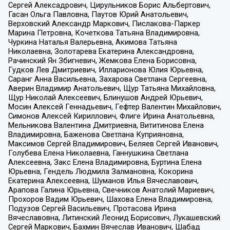
Сергей Алексадрович, Цирульников Борис Альбертович,
Гасан Ольга Павловна, Паутов Юрий Анатольевич,
Верховский Александр Маркович, Пислакова-Паркер
Марина Петровна, Кочеткова Татьяна Владимировна,
Чуркина Наталья Валерьевна, Акимова Татьяна
Николаевна, Золотарева Екатерина Александровна,
Рачинский Ян Збигневич, Жемкова Елена Борисовна,
Гудков Лев Дмитриевич, Илларионова Юлия Юрьевна,
Саранг Анна Васильевна, Захарова Светлана Сергеевна,
Аверин Владимир Анатольевич, Щур Татьяна Михайловна,
Щур Николай Алексеевич, Блинушов Андрей Юрьевич,
Мосин Алексей Геннадьевич, Гефтер Валентин Михайлович,
Симонов Алексей Кириллович, Флиге Ирина Анатольевна,
Мельникова Валентина Дмитриевна, Вититинова Елена
Владимировна, Баженова Светлана Куприяновна,
Максимов Сергей Владимирович, Беляев Сергей Иванович,
Голубева Елена Николаевна, Ганнушкина Светлана
Алексеевна, Закс Елена Владимировна, Буртина Елена
Юрьевна, Гендель Людмила Залмановна, Кокорина
Екатерина Алексеевна, Шуманов Илья Вячеславович,
Арапова Галина Юрьевна, Свечников Анатолий Мариевич,
Прохоров Вадим Юрьевич, Шахова Елена Владимировна,
Подузов Сергей Васильевич, Протасова Ирина
Вячеславовна, Литинский Леонид Борисович, Лукашевский
Сергей Маркович, Бахмин Вячеслав Иванович, Шабад