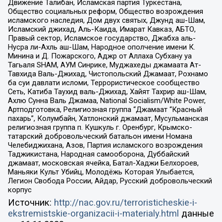
Движение Талибан, Исламская партия Туркестана,
Общество социальных реформ, Общество возрождения
исламского наследия, Дом двух святых, Джунд аш-Шам,
Исламский джихад, Аль-Каида, Имарат Кавказ, АБТО,
Правый сектор, Исламское государство, Джабха аль-
Нусра ли-Ахль аш-Шам, Народное ополчение имени К.
Минина и Д. Пожарского, Аджр от Аллаха Субхану уа
Тагьаля SHAM, АУМ Синрике, Муджахеды джамаата Ат-
Тавхида Валь-Джихад, Чистопольский Джамаат, Рохнамо
ба суи давлати исломи, Террористическое сообщество
Сеть, Катиба Таухид валь-Джихад, Хайят Тахрир аш-Шам,
Ахлю Сунна Валь Джамаа, National Socialism/White Power,
Артподготовка, Религиозная группа “Джамаат “Красный
пахарь”, Колумбайн, Хатлонский джамаат, Мусульманская
религиозная группа п. Кушкуль г. Оренбург, Крымско-
татарский добровольческий батальон имени Номана
Челебиджихана, Азов, Партия исламского возрождения
Таджикистана, Народная самооборона, Дуббайский
джамаат, московская ячейка, Батал-Хаджи Белхороев,
Маньяки Культ Убийц, Молодёжь Которая Улыбается,
Легион Свобода России, Айдар, Русский добровольческий
корпус
Источник:
http://nac.gov.ru/terroristicheskie-i-
ekstremistskie-organizacii-i-materialy.html
данные