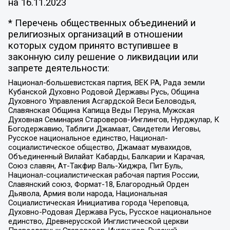
на
16.11.2023
* Перечень общественных объединений и
религиозных организаций в отношении
которых судом принято вступившее в
законную силу решение о ликвидации или
запрете деятельности:
Национал-большевистская партия, ВЕК РА, Рада земли
Кубанской Духовно Родовой Державы Русь, Община
Духовного Управления Асгардской Веси Беловодья,
Славянская Община Капища Веды Перуна, Мужская
Духовная Семинария Староверов-Инглингов, Нурджулар, К
Богодержавию, Таблиги Джамаат, Свидетели Иеговы,
Русское национальное единство, Национал-
социалистическое общество, Джамаат мувахидов,
Объединенный Вилайат Кабарды, Балкарии и Карачая,
Союз славян, Ат-Такфир Валь-Хиджра, Пит Буль,
Национал-социалистическая рабочая партия России,
Славянский союз, Формат-18, Благородный Орден
Дьявола, Армия воли народа, Национальная
Социалистическая Инициатива города Череповца,
Духовно-Родовая Держава Русь, Русское национальное
единство, Древнерусской Инглистической церкви