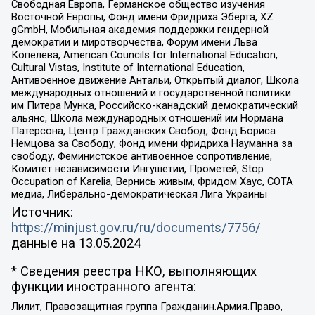
Свободная Европа, Германское общество изучения
Восточной Европы, Фонд имени Фридриха Эберта, XZ
gGmbH, Мобильная академия поддержки гендерной
демократии и миротворчества, Форум имени Льва
Копелева, American Councils for International Education,
Cultural Vistas, Institute of International Education,
Антивоенное движение Антальи, Открытый диалог, Школа
международных отношений и государственной политики
им Питера Мунка, Российско-канадский демократический
альянс, Школа международных отношений им Нормана
Патерсона, Центр Гражданских Свобод, Фонд Бориса
Немцова за Свободу, Фонд имени Фридриха Науманна за
свободу, Феминистское антивоенное сопротивление,
Комитет независимости Ингушетии, Прометей, Stop
Occupation of Karelia, Вернись живым, Фридом Хаус, СОТА
медиа, Либерально-демократическая Лига Украины
Источник:
https://minjust.gov.ru/ru/documents/7756/
данные на
13.05.2024
* Сведения реестра НКО, выполняющих
функции иностранного агента:
Лилит, Правозащитная группа Гражданин.Армия.Право,