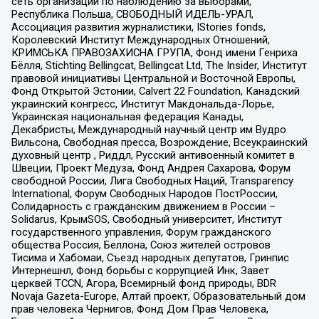
сеть организаций по наблюдению за выборами,
Республика Польша, СВОБОДНЫЙ ИДЕЛЬ-УРАЛ,
Ассоциация развития журналистики, IStories fonds,
Королевский Институт Международных Отношений,
КРИМСЬКА ПРАВОЗАХИСНА ГРУПА, Фонд имени Генриха
Бёлля, Stichting Bellingcat, Bellingcat Ltd, The Insider, Институт
правовой инициативы Центральной и Восточной Европы,
Фонд Открытой Эстонии, Calvert 22 Foundation, Канадский
украинский конгресс, Институт Макдональда-Лорье,
Украинская национальная федерация Канады,
Декабристы, Международный научный центр им Вудро
Вильсона, Свободная пресса, Возрождение, Всеукраинский
духовный центр , Риддл, Русский антивоенный комитет в
Швеции, Проект Медуза, Фонд Андрея Сахарова, Форум
свободной России, Лига Свободных Наций, Transparеncy
International, Форум Свободных Народов ПостРоссии,
Солидарность с гражданским движением в России –
Solidarus, КрымSOS, Свободный университет, Институт
государственного управления, Форум гражданского
общества Россия, Беллона, Союз жителей островов
Тисима и Хабомаи, Съезд народных депутатов, Гринпис
Интернешнл, Фонд борьбы с коррупцией Инк, Завет
церквей TCCN, Агора, Всемирный фонд природы, BDR
Novaja Gazeta-Europe, Алтай проект, Образовательный дом
прав человека Чернигов, Фонд Дом Прав Человека,