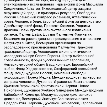
Демократические Выборы, Международный центр
электоральных исследований, Германский фонд Маршалла
Соединенных Штатов, Тихоокеанский центр защиты
окружающей среды и природных ресурсов, Свободная
Россия, Всемирный конгресс украинцев, Атлантический
совет, Человек в беде, Европейский фонд за демократию,
Джеймстаунский фонд, Прожект Хармони, Родники
дракона, Врачи против насильственного извлечения
органов, Фалунь Дафа, Друзья Фалуньгун, Фалуньгун,
Коалиция по расследованию преследования в отношении
Фалуньгун в Китае, Всемирная организация по
расследованию преследований Фалуньгун, Пражский
гражданский центр, Ассоциация школ политических
исследований при Совете Европы, Центр либеральной
современности, Форум русскоязычных европейцев,
Немецко-русский обмен, Бард колледж, Европейский
выбор, Фонд Ходорковского, Оксфордский российский
фонд, Фонд Будущее России, Компания свободы
информации, Проект Медиа, Международное партнерство
за права человека, Духовное Управление Евангельских
Христиан Украинской Христианской Церкви, Новое
Поколение, Духовное Учебное Заведение Международный
Библейский Колледж, Международное христианское
движение, Всемирный Институт Саентологических
Предприятий, Церковь Духовной Технологии, Европейская