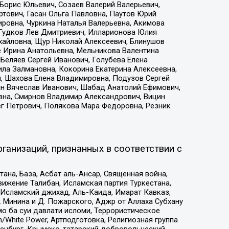
Борис Юльевич, Созаев Валерий Валерьевич,
тович, Гасан Ольга Павловна, Паутов Юрий
ровна, Чуркина Наталья Валерьевна, Акимова
 Гудков Лев Дмитриевич, Илларионова Юлия
ихайловна, Щур Николай Алексеевич, Блинушов
е Ирина Анатольевна, Мельникова Валентина
Беляев Сергей Иванович, Голубева Елена
ила Залмановна, Кокорина Екатерина Алексеевна,
, Шахова Елена Владимировна, Подузов Сергей
ин Вячеслав Иванович, Шабад Анатолий Ефимович,
вна, Смирнов Владимир Александрович, Вицин
ег Петрович, Полякова Мара Федоровна, Резник
ганизаций, признанных в соответствии с
на, База, Асбат аль-Ансар, Священная война,
ижение Талибан, Исламская партия Туркестана,
Исламский джихад, Аль-Каида, Имарат Кавказ,
 Минина и Д. Пожарского, Аджр от Аллаха Субхану
о ба суи давлати исломи, Террористическое
/White Power, Артподготовка, Религиозная группа