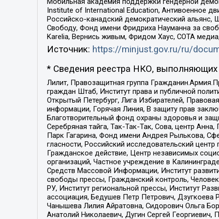
Мобильная академия поддержки гендерной демократи
Institute of International Education, Антивоенн
Российско-канадский демократический альянс, 
Свободу, Фонд имени Фридриха Науманна за свобо
Karelia, Вернись живым, Фридом Хаус, СОТА меди
Источник:
https://minjust.gov.ru/ru/doc
* Сведения реестра НКО, выполняющих 
Лилит, Правозащитная группа Гражданин.Армия.П
граждан Штаб, Институт права и публичной поли
Открытый Петербург, Лига Избирателей, Правова
информации, Горячая Линия, В защиту прав закл
Благотворительный фонд охраны здоровья и защи
Серебряная тайга, Так-Так-Так, Сова, центр Анн
Парк Гагарина, Фонд имени Андрея Рылькова, Сф
гласности, Российский исследовательский центр 
Гражданское действие, Центр независимых соци
организаций, Частное учреждение в Калининград
Средств Массовой Информации, Институт развити
свободы прессы, Гражданский контроль, Человек
РУ, Институт региональной прессы, Институт Ра
ассоциация, Бедушев Петр Петрович, Дзугкоева 
Чанышева Лилия Айратовна, Сидорович Ольга Бори
Анатолий Николаевич, Дугин Сергей Георгиевич, 