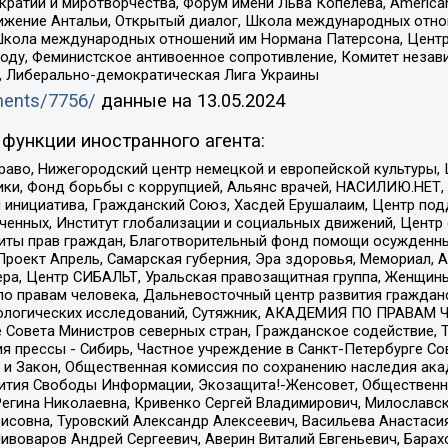
и и миротворчества, Форум имени Льва Копелева, American Counci
ое движение Антальи, Открытый диалог, Школа международных отн
Школа международных отношений им Нормана Патерсона, Центр
ду, Феминистское антивоенное сопротивление, Комитет независ
а, Либерально-демократическая Лига Украины
uments/7756/
данные на
13.05.2024
функции иностранного агента:
раво, Нижегородский центр немецкой и европейской культуры,
тики, Фонд борьбы с коррупцией, Альянс врачей, НАСИЛИЮ.НЕТ,
я инициатива, Гражданский Союз, Хасдей Ерушалаим, Центр по
юченных, Институт глобализации и социальных движений, Цент
ты прав граждан, Благотворительный фонд помощи осужденным
а, Проект Апрель, Самарская губерния, Эра здоровья, Мемориал
ера, Центр СИБАЛЬТ, Уральская правозащитная группа, Женщины
по правам человека, Дальневосточный центр развития гражданс
ологических исследований, Сутяжник, АКАДЕМИЯ ПО ПРАВАМ Ч
е Совета Министров северных стран, Гражданское содействие,
я прессы - Сибирь, Частное учреждение в Санкт-Петербурге С
 и Закон, Общественная комиссия по сохранению наследия ак
звития Свободы Информации, Экозащита!-Женсовет, Общественн
Регина Николаевна, Кривенко Сергей Владимирович, Милославс
совна, Туровский Александр Алексеевич, Васильева Анастасия
Пивоваров Андрей Сергеевич, Аверин Виталий Евгеньевич, Бара