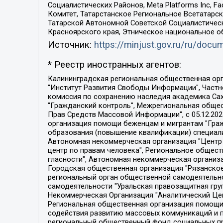
Социалистических Районов, Meta Platforms Inc, 
Комитет, Татарстанское Региональное Всетатар
Татарской Автономной Советской Социалистическ
Красноярского края, Этническое национальное о
Источник:
https://minjust.gov.ru/ru/doc
* Реестр иностранных агентов:
Калининградская региональная общественная организация "Экозащита!-Женсовет", Фонд содействия защите прав и свобод граждан "Общественный вердикт", Фонд "Институт Развития Свободы Информации", Частное учреждение "Информационное агентство МЕМО. РУ", Региональная общественная организация "Общественная комиссия по сохранению наследия академика Сахарова", Фонд поддержки свободы прессы, Санкт-Петербургская общественная правозащитная организация "Гражданский контроль", Межрегиональная общественная организация "Информационно-просветительский центр "Мемориал", Региональный Фонд "Центр Защиты Прав Средств Массовой Информации", с 05.12.2023 Фонд "Центр Защиты Прав Средств массовой информации", Региональная общественная благотворительная организация помощи беженцам и мигрантам "Гражданское содействие", Негосударственное образовательное учреждение дополнительного профессионального образования (повышение квалификации) специалистов "АКАДЕМИЯ ПО ПРАВАМ ЧЕЛОВЕКА", Свердловская региональная общественная организация "Сутяжник", Автономная некоммерческая организация "Центр независимых социологических исследований", Союз общественных объединений "Российский исследовательский центр по правам человека", Региональное общественное учреждение научно-информационный центр "МЕМОРИАЛ", Некоммерческая организация "Фонд защиты гласности", Автономная некоммерческая организация "Институт прав человека", Городская общественная организация "Екатеринбургское общество "МЕМОРИАЛ", Городская общественная организация "Рязанское историко-просветительское и правозащитное общество "Мемориал" (Рязанский Мемориал), Челябинский региональный орган общественной самодеятельности – женское общественное объединение "Женщины Евразии", Челябинский региональный орган общественной самодеятельности "Уральская правозащитная группа", Фонд содействия защите здоровья и социальной справедливости имени Андрея Рылькова, Автономная Некоммерческая Организация "Аналитический Центр Юрия Левады", Автономная некоммерческая организация социальной поддержки населения "Проект Апрель", Региональная общественная организация помощи женщинам и детям, находящимся в кризисной ситуации "Информационно-методический центр "Анна", Фонд содействия развитию массовых коммуникаций и правовому просвещению "Так-так-Так", Фонд содействия устойчивому развитию "Серебряная тайга", Свердловский региональный общественный фонд социальных проектов "Новое время", "Idel.Реалии", Кавказ.Реалии, Крым.Реалии, Телеканал Настоящее Время, Татаро-башкирская служба Радио Свобода (Azatliq Radiosi), Радио Свободная Европа/Радио Свобода (PCE/PC), "Сибирь.Реалии", "Фактограф", Благотворительный фонд помощи осужденным и их семьям, Автономная некоммерческая организация "Институт глобализации и социальных движений", Фонд "В защиту прав заключенных", Частное учреждение "Центр поддержки и содействия развитию средств массовой информации", Пензенский региональный общественный благотворительный фонд "Гражданский союз", "Север.Реалии", Некоммерческая организация Фонд "Правовая инициатива", 