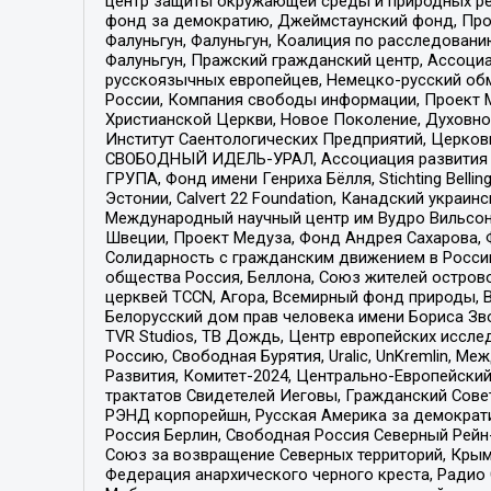
центр защиты окружающей среды и природных ресу
фонд за демократию, Джеймстаунский фонд, Прож
Фалуньгун, Фалуньгун, Коалиция по расследован
Фалуньгун, Пражский гражданский центр, Ассоци
русскоязычных европейцев, Немецко-русский об
России, Компания свободы информации, Проект М
Христианской Церкви, Новое Поколение, Духовн
Институт Саентологических Предприятий, Церков
СВОБОДНЫЙ ИДЕЛЬ-УРАЛ, Ассоциация развития ж
ГРУПА, Фонд имени Генриха Бёлля, Stichting Bellin
Эстонии, Calvert 22 Foundation, Канадский укра
Международный научный центр им Вудро Вильсона
Швеции, Проект Медуза, Фонд Андрея Сахарова, Ф
Солидарность с гражданским движением в России 
общества Россия, Беллона, Союз жителей острово
церквей TCCN, Агора, Всемирный фонд природы, B
Белорусский дом прав человека имени Бориса Зво
TVR Studios, ТВ Дождь, Центр европейских иссл
Россию, Свободная Бурятия, Uralic, UnKremlin, 
Развития, Комитет-2024, Центрально-Европейски
трактатов Свидетелей Иеговы, Гражданский Совет
РЭНД корпорейшн, Русская Америка за демократи
Россия Берлин, Свободная Россия Северный Рейн-В
Союз за возвращение Северных территорий, Крымско
Федерация анархического черного креста, Радио