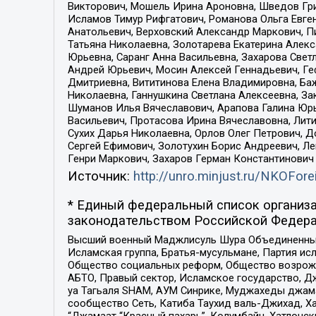
Викторович, Мошель Ирина Ароновна, Шведов Гри
Исламов Тимур Рифгатович, Романова Ольга Евге
Анатольевич, Верховский Александр Маркович, П
Татьяна Николаевна, Золотарева Екатерина Алек
Юрьевна, Саранг Анна Васильевна, Захарова Свет
Андрей Юрьевич, Мосин Алексей Геннадьевич, Ге
Дмитриевна, Вититинова Елена Владимировна, Ба
Николаевна, Ганнушкина Светлана Алексеевна, За
Шуманов Илья Вячеславович, Арапова Галина Юрь
Васильевич, Протасова Ирина Вячеславовна, Лит
Сухих Дарья Николаевна, Орлов Олег Петрович, 
Сергей Ефимович, Золотухин Борис Андреевич, Л
Генри Маркович, Захаров Герман Константинович
Источник:
http://unro.minjust.ru/NKOFore
* Единый федеральный список организа
законодательством Российской Федера
Высший военный Маджлисуль Шура Объединенных с
Исламская группа, Братья-мусульмане, Партия ис
Общество социальных реформ, Общество возрожд
АБТО, Правый сектор, Исламское государство, Д
уа Тагьаля SHAM, АУМ Синрике, Муджахеды джама
сообщество Сеть, Катиба Таухид валь-Джихад, Хай