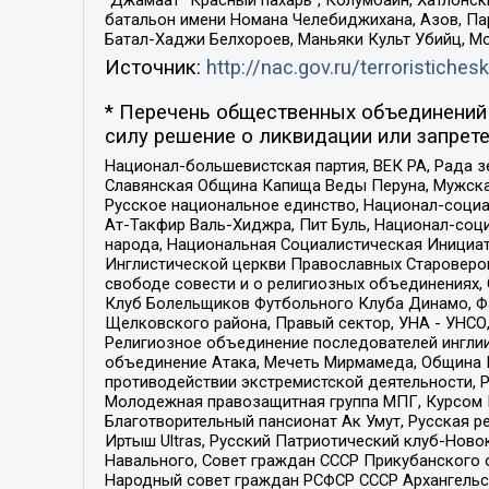
“Джамаат “Красный пахарь”, Колумбайн, Хатлонск
батальон имени Номана Челебиджихана, Азов, Па
Батал-Хаджи Белхороев, Маньяки Культ Убийц, М
Источник:
http://nac.gov.ru/terroristichesk
* Перечень общественных объединений 
силу решение о ликвидации или запрете
Национал-большевистская партия, ВЕК РА, Рада 
Славянская Община Капища Веды Перуна, Мужская
Русское национальное единство, Национал-социа
Ат-Такфир Валь-Хиджра, Пит Буль, Национал-соц
народа, Национальная Социалистическая Инициат
Инглистической церкви Православных Староверов
свободе совести и о религиозных объединениях,
Клуб Болельщиков Футбольного Клуба Динамо, Фа
Щелковского района, Правый сектор, УНА - УНСО, У
Религиозное объединение последователей инглии
объединение Атака, Мечеть Мирмамеда, Община К
противодействии экстремистской деятельности, 
Молодежная правозащитная группа МПГ, Курсом П
Благотворительный пансионат Ак Умут, Русская ре
Иртыш Ultras, Русский Патриотический клуб-Нов
Навального, Совет граждан СССР Прикубанского 
Народный совет граждан РСФСР СССР Архангельск