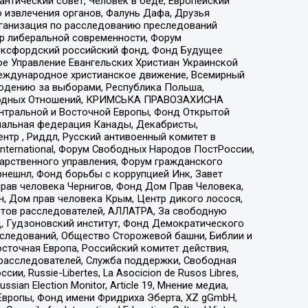
нтический совет, Человек в беде, Европейский
 извлечения органов, Фалунь Дафа, Друзья
рганизация по расследованию преследований
тр либеральной современности, Форум
 Оксфордский российский фонд, Фонд Будущее
е Управление Евангельских Христиан Украинской
еждународное христианское движение, Всемирный
людению за выборами, Республика Польша,
народных Отношений, КРИМСЬКА ПРАВОЗАХИСНА
ы Центральной и Восточной Европы, Фонд Открытой
иональная федерация Канады, Декабристы,
тр , Риддл, Русский антивоенный комитет в
nternational, Форум Свободных Народов ПостРоссии,
дарственного управления, Форум гражданского
рнешнл, Фонд борьбы с коррупцией Инк, Завет
прав человека Чернигов, Фонд Дом Прав Человека,
н, Дом прав человека Крым, Центр дикого лосося,
стов расследователей, АЛЛАТРА, За свободную
д, Гудзоновский институт, Фонд Демократического
сследований, Общество Сторожевой башни, Библии и
сточная Европа, Российский комитет действия,
-расследователей, Служба поддержки, Свободная
 Russie-Libertes, La Asocicion de Rusos Libres,
an Election Monitor, Article 19, Мнение медиа,
Европы, Фонд имени Фридриха Эберта, XZ gGmbH,