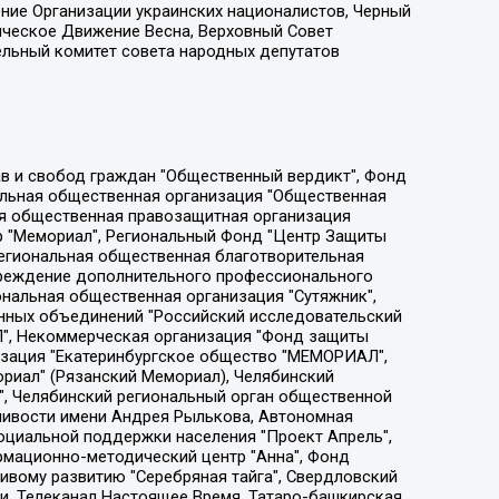
ение Организации украинских националистов, Черный
ическое Движение Весна, Верховный Совет
ельный комитет совета народных депутатов
ции социально-правовых программ "Лилит", Дальневосточное общественное движение "Маяк", Санкт-Петербургская ЛГБТ-инициативная группа "Выход", Инициативная группа ЛГБТ+ "Реверс", Алексеев Андрей Викторович, Бекбулатова Таисия Львовна, Беляев Иван Михайлович, Владыкина Елена Сергеевна, Гельман Марат Александрович, Никульшина Вероника Юрьевна, Толоконникова Надежда Андреевна, Шендерович Виктор Анатольевич, Общество с ограниченной ответственностью "Данное сообщение", Общество с ограниченной ответственностью Издательский дом "Новая глава", Айнбиндер Александра Александровна, Московский комьюнити-центр для ЛГБТ+инициатив, Благотворительный фонд развития филантропии, Deutsche Welle (Германия, Kurt-Schumacher-Strasse 3, 53113 Bonn), Борзунова Мария Михайловна, Воробьев Виктор Викторович, Голубева Анна Львовна, Константинова Алла Михайловна, Малкова Ирина Владимировна, Мурадов Мурад Абдулгалимович, Осетинская Елизавета Николаевна, Понасенков Евгений Николаевич, Ганапольский Матвей Юрьевич, Киселев Евгений Алексеевич, Борухович Ирина Григорьевна, Дремин Иван Тимофеевич, Дубровский Дмитрий Викторович, Красноярская региональная общественная организация поддержки и развития альтернативных образовательных технологий и межкультурных коммуникаций "ИНТЕРРА", Маяковская Екатерина Алексеевна, Фейгин Марк Захарович, Филимонов Андрей Викторович, Дзугкоева Регина Николаевна, Доброхотов Роман Александрович, Дудь Юрий Александрович, Елкин Сергей Владимирович, Кругликов Кирилл Игоревич, Сабунаева Мария Леонидовна, Семенов Алексей Владимирович, Шаинян Карен Багратович, Шульман Екатерина Михайловна, Асафьев Артур Валерьевич, Вахштайн Виктор Семенович, Венедиктов Алексей Алексеевич, Лушникова Екатерина Евгеньевна, Волков Леонид Михайлович, Невзоров Александр Глебович, Пархоменко Сергей Борисович, Сироткин Ярослав Николаевич, Кара-Мурза Владимир Владимирович, Баранова Наталья Владимировна, Гозман Леонид Яковлевич, Кагарлицкий Борис Юльевич, Климарев Михаил Валерьевич, Милов Владимир Станиславович, Автономная некоммерческая организация Краснодарский центр современного искусства "Типография", Моргенштерн Алишер Тагирович, Соболь Любовь Эдуардовна, Общество с ограниченной ответственностью "ЛИЗА НОРМ", Каспаров Гарри Кимович, Ходорковский Михаил Борисович, Общество с ограниченной ответственностью "Апрельские тезисы", Данилович Ирина Брониславовна, Кашин Олег Владимирович, Петров Николай Владимирович, Пивоваров Алексей Владимирович, Соколов Михаил Владимирович, Цветкова Юлия Владимировна, Чичваркин Евгений Александрович, Комитет против пыток/Команда против пыток, Общество с ограниченной ответственностью "Первый научный", Общество с ограниченной ответственностью "Вертолет и ко", Белоцерковская Вероника Борисовна, Кац Максим Евгеньевич, Лазарева Татьяна Юрьевна, Шаведдинов Руслан Табризович, Яшин Илья Валерьевич, Общество с ограниченной ответственностью "Иноагент ААВ", Алешковский Дмитрий Петрович, Альбац Евгения Марковна, Быков Дмитрий Львович, Галямина Юлия Евгеньевна, Лойко Сергей Леонидович, Мартынов Кирилл Константинович, Медведев Сергей Александрович, Крашенинников Федор Геннадиевич, Гордеева Катерина Вл