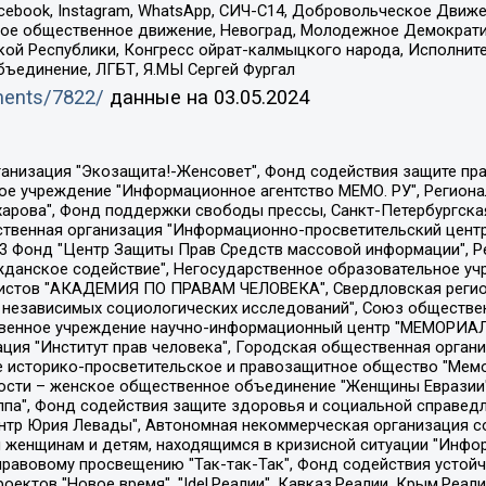
Facebook, Instagram, WhatsApp, СИЧ-С14, Добровольческое Движ
ское общественное движение, Невоград, Молодежное Демократ
ой Республики, Конгресс ойрат-калмыцкого народа, Исполнит
бъединение, ЛГБТ, Я.МЫ Сергей Фургал
uments/7822/
данные на
03.05.2024
Общество с ограниченной ответственностью "Радио Свободная Европа/Радио Свобода", Чешское информационное агентство "MEDIUM-ORIENT", Красноярская региональная общественная организация "Мы против СПИДа", Камалягин Денис Николаевич, Маркелов Сергей Евгеньевич, Пономарев Лев Александрович, Савицкая Людмила Алексеевна, Автономная некоммерческая организация "Центр по работе с проблемой насилия "НАСИЛИЮ.НЕТ", Межрегиональный профессиональный союз работников здравоохранения "Альянс врачей", Юридическое лицо, зарегистрированное в Латвийской Республике, SIA "Medusa Project" (регистрационный номер 40103797863, дата регистрации 10.06.2014), Некоммерческая организация "Фонд по борьбе с коррупцией", Автономная некоммерческая организация "Институт права и публичной политики", Баданин Роман Сергеевич, Гликин Максим Александрович, Железнова Мария Михайловна, Лукьянова Юлия Сергеевна, Маетная Елизавета Витальевна, Маняхин Петр Борисович, Чуракова Ольга Владимировна, Ярош Юлия Петровна, Юридическое лицо "The Insider SIA", зарегистрированное в Риге, Латвийская Республика (дата регистрации 26.06.2015), являющееся администратором доменного имени интернет-издания "The Insider SIA", https://theins.ru, Постернак Алексей Евгеньевич, Рубин Михаил Аркадьевич, Анин Роман Александрович, Юридическое лицо Istories fonds, зарегистрированное в Латвийской Республике (регистрационный номер 50008295751, дата регистрации 24.02.2020), Великовский Дмитрий Александрович, Долинина Ирина Николаевна, Мароховская Алеся Алексеевна, Шлейнов Роман Юрьевич, Шмагун Олеся Валентиновна, Общество с ограниченной ответственностью "Альтаир 2021", Общество с ограниченной ответственностью "Вега 2021", Общество с ограниченной ответственностью "Главный редактор 2021", Общество с ограниченной ответственностью "Ромашки монолит", Важенков Артем Валерьевич, Ивановская областная общественная организация "Центр гендерных исследований", Гурман Юрий Альбертович, Медиапроект "ОВД-Инфо", Егоров Владимир Владимирович, Жилинский Владимир Александрович, Общество с ограниченной ответственностью "ЗП", Иванова София Юрьевна, Карезина Инна Павловна, Кильтау Екатерина Викторовна, Петров Алексей Викторович, Пискунов Сергей Евгеньевич, Смирнов Сергей Сергеевич, Тихонов Михаил Сергеевич, Общество с ограниченной ответственностью "ЖУРНАЛИСТ-ИНОСТРАННЫЙ АГЕНТ", Арапова Галина Юрьевна, Вольтская Татьяна Анатольевна, Американская компания "Mason G.E.S. Anonymous Foundation" (США), являющаяся владельцем интернет-издания https://mnews.world/, Компания "Stichting Bellingcat", зарегистрированная в Нидерландах (дата регистрации 11.07.2018), Захаров Андрей Вячеславович, Клепиковская Екатерина Дмитриевна, Общество с ограниченной ответственностью "МЕМО", Перл Роман Александрович, Симонов Евгений Алексеевич, Соловьева Елена Анатольевна, Сотников Даниил Владимирович, Сурначева Елизавета Дмитриевна, Автономная некоммерческая организация по защите прав человека и информированию населения "Якутия – Наше Мнение", Общество с ограниченной ответственностью "Москоу диджитал медиа", с 26.01.2023 Общество с ограниченной ответственностью "Чайка Белые сады", Ветошкина Валерия Валерьевна, Заговора Максим Александрович, Межрегиональное общественное движение "Российская ЛГБТ - сеть", Оленичев Максим Владимирович, Павлов Иван Юрьевич, Скворцова Елена Сергеевна, Общество с ограниченной ответственностью "Как бы инагент", Кочетков Игорь Викторович, Общество с ограниченной ответственностью "Честные выборы", Еланчик Олег Александрович, Общество с ограниченной ответственностью "Нобелевский призыв", Гималова Регина Эмилевна, Григорьев Андрей Валерьевич, Григорьева Алина Александровна, Ассоциация по содействию защите прав призывников, альтернативнослужащих и военнослужащих "Правозащитная группа "Гражданин.Армия.Право", Хисамова Регина Фаритовна, Автономная некоммерческая организация по реализа