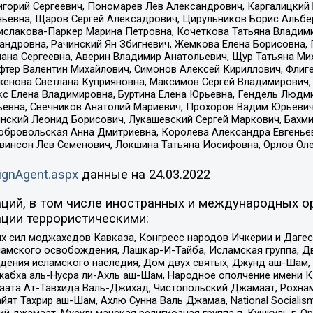
горий Сергеевич, Пономарев Лев Александрович, Каргалицкий 
ньевна, Щаров Сергей Алексадрович, Цирульников Борис Альбер
ислакова-Паркер Марина Петровна, Кочеткова Татьяна Владими
сандровна, Рачинский Ян Збигневич, Жемкова Елена Борисовна,
лана Сергеевна, Аверин Владимир Анатольевич, Щур Татьяна М
фтер Валентин Михайлович, Симонов Алексей Кириллович, Флиг
женова Светлана Куприяновна, Максимов Сергей Владимирович, 
кс Елена Владимировна, Буртина Елена Юрьевна, Гендель Людм
евна, Свечников Анатолий Мариевич, Прохоров Вадим Юрьевич
инский Леонид Борисович, Лукашевский Сергей Маркович, Бахм
Добровольская Анна Дмитриевна, Королева Александра Евгенье
евинсон Лев Семенович, Локшина Татьяна Иосифовна, Орлов Ол
ignAgent.aspx
данные на
24.03.2022
ций, в том числе иностранных и международных ор
ции террористическими:
ил моджахедов Кавказа, Конгресс народов Ичкерии и Дагеста
ламского освобождения, Лашкар-И-Тайба, Исламская группа, Дв
ения исламского наследия, Дом двух святых, Джунд аш-Шам, 
жабха аль-Нусра ли-Ахль аш-Шам, Народное ополчение имени К.
ата Ат-Тавхида Валь-Джихад, Чистопольский Джамаат, Рохнам
ят Тахрир аш-Шам, Ахлю Сунна Валь Джамаа, National Socialism