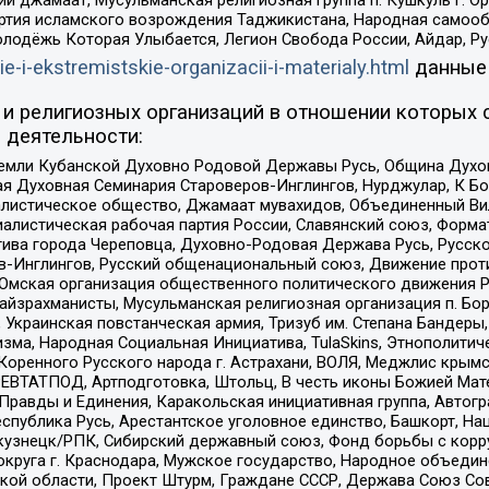
ий джамаат, Мусульманская религиозная группа п. Кушкуль г. 
ртия исламского возрождения Таджикистана, Народная самооб
олодёжь Которая Улыбается, Легион Свобода России, Айдар, Р
ie-i-ekstremistskie-organizacii-i-materialy.html
данные
и религиозных организаций в отношении которых 
 деятельности:
земли Кубанской Духовно Родовой Державы Русь, Община Духо
 Духовная Семинария Староверов-Инглингов, Нурджулар, К Бо
листическое общество, Джамаат мувахидов, Объединенный Вил
иалистическая рабочая партия России, Славянский союз, Форма
ива города Череповца, Духовно-Родовая Держава Русь, Русск
-Инглингов, Русский общенациональный союз, Движение против
 Омская организация общественного политического движения Р
йзрахманисты, Мусульманская религиозная организация п. Бо
краинская повстанческая армия, Тризуб им. Степана Бандеры, Бр
зма, Народная Социальная Инициатива, TulaSkins, Этнополитич
оренного Русского народа г. Астрахани, ВОЛЯ, Меджлис крымс
РЕВТАТПОД, Артподготовка, Штольц, В честь иконы Божией Мате
равды и Единения, Каракольская инициативная группа, Автогра
спублика Русь, Арестантское уголовное единство, Башкорт, Наци
окузнецк/РПК, Сибирский державный союз, Фонд борьбы с кор
округа г. Краснодара, Мужское государство, Народное объедин
ой области, Проект Штурм, Граждане СССР, Держава Союз Сов