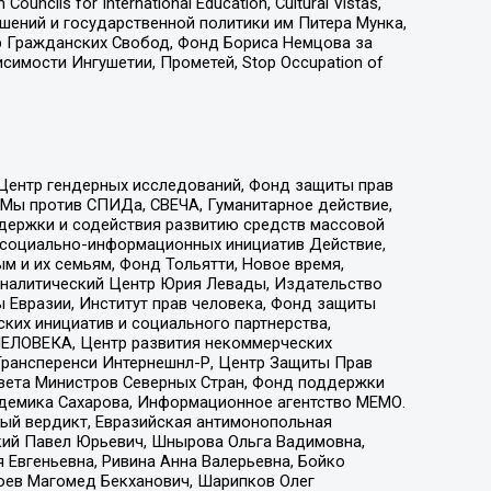
ls for International Education, Cultural Vistas,
ошений и государственной политики им Питера Мунка,
 Гражданских Свобод, Фонд Бориса Немцова за
имости Ингушетии, Прометей, Stop Occupation of
 Центр гендерных исследований, Фонд защиты прав
 Мы против СПИДа, СВЕЧА, Гуманитарное действие,
ддержки и содействия развитию средств массовой
р социально-информационных инициатив Действие,
 и их семьям, Фонд Тольятти, Новое время,
, Аналитический Центр Юрия Левады, Издательство
 Евразии, Институт прав человека, Фонд защиты
ких инициатив и социального партнерства,
ЕЛОВЕКА, Центр развития некоммерческих
 Трансперенси Интернешнл-Р, Центр Защиты Прав
овета Министров Северных Стран, Фонд поддержки
адемика Сахарова, Информационное агентство МЕМО.
ый вердикт, Евразийская антимонопольная
кий Павел Юрьевич, Шнырова Ольга Вадимовна,
 Евгеньевна, Ривина Анна Валерьевна, Бойко
хоев Магомед Бекханович, Шарипков Олег