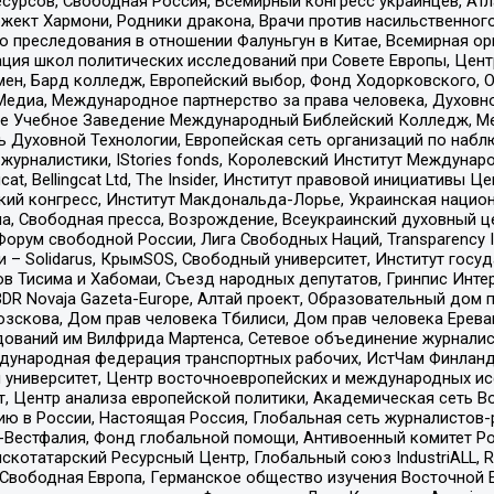
рсов, Свободная Россия, Всемирный конгресс украинцев, Атла
ект Хармони, Родники дракона, Врачи против насильственного
ию преследования в отношении Фалуньгун в Китае, Всемирная о
ация школ политических исследований при Совете Европы, Цен
мен, Бард колледж, Европейский выбор, Фонд Ходорковского,
едиа, Международное партнерство за права человека, Духовно
ое Учебное Заведение Международный Библейский Колледж, М
ь Духовной Технологии, Европейская сеть организаций по наб
урналистики, IStories fonds, Королевский Институт Между
gcat, Bellingcat Ltd, The Insider, Институт правовой инициатив
инский конгресс, Институт Макдональда-Лорье, Украинская нац
, Свободная пресса, Возрождение, Всеукраинский духовный цен
орум свободной России, Лига Свободных Наций, Transparеncy I
– Solidarus, КрымSOS, Свободный университет, Институт госу
в Тисима и Хабомаи, Съезд народных депутатов, Гринпис Инте
DR Novaja Gazeta-Europe, Алтай проект, Образовательный дом 
зскова, Дом прав человека Тбилиси, Дом прав человека Ерева
едований им Вилфрида Мартенса, Сетевое объединение журнали
Международная федерация транспортных рабочих, ИстЧам Финлан
й университет, Центр восточноевропейских и международных и
, Центр анализа европейской политики, Академическая сеть Во
ю в России, Настоящая Россия, Глобальная сеть журналистов
естфалия, Фонд глобальной помощи, Антивоенный комитет России,
татарский Ресурсный Центр, Глобальный союз IndustriALL, Russi
 Свободная Европа, Германское общество изучения Восточной 