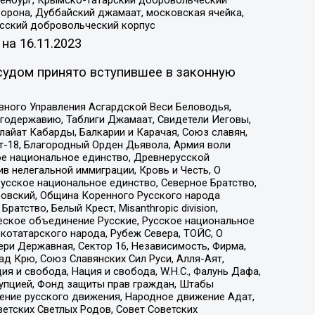
Оренбург, Крымско-татарский добровольческий
орона, Дуббайский джамаат, московская ячейка,
усский добровольческий корпус
 на
16.11.2023
судом принято вступившее в законную
вного Управления Асгардской Веси Беловодья,
годержавию, Таблиги Джамаат, Свидетели Иеговы,
айат Кабарды, Балкарии и Карачая, Союз славян,
т-18, Благородный Орден Дьявола, Армия воли
ое национальное единство, Древнерусской
 нелегальной иммиграции, Кровь и Честь, О
усское национальное единство, Северное Братство,
ровский, Община Коренного Русского народа
атство, Белый Крест, Misanthropic division,
еское объединение Русские, Русское национальное
котатарского народа, Рубеж Севера, ТОЙС, О
ри Державная, Сектор 16, Независимость, Фирма,
д Крю, Союз Славянских Сил Руси, Алля-Аят,
я и свобода, Нация и свобода, W.H.С., Фалунь Дафа,
рупцией, Фонд защиты прав граждан, Штабы
ение русского движения, Народное движение Адат,
етских Светлых Родов, Совет Советских