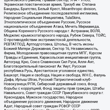
Украинская повстанческая армия, Тризуб им. Степана
Бандеры, Братство, Белый Крест, Misanthropic division,
Религиозное объединение последователей инглиизма,
Народная Социальная Инициатива, TulaSkins,
Этнополитическое объединение Русские, Русское
национальное объединение Атака, Мечеть Мирмамеда,
Община Коренного Русского народа г. Астрахани, ВОЛЯ,
Меджлис крымскотатарского народа, Рубеж Севера, ТОЙС,
О противодействии экстремистской деятельности,
РЕВТАТПОД, Артподготовка, Штольц, В честь иконы
Божией Матери Державная, Сектор 16, Независимость,
Фирма, Молодежная правозащитная группа МПГ, Курсом
Правды и Единения, Каракольская инициативная группа,
Автоград Крю, Союз Славянских Сил Руси, Алля-Аят,
Благотворительный пансионат Ак Умут, Русская
республика Русь, Арестантское уголовное единство,
Башкорт, Нация и свобода, Нация и свобода, W.H.С., Фалунь
Дафа, Иртыш Ultras, Русский Патриотический клуб-
Новокузнецк/РПК, Сибирский державный союз, Фонд
борьбы с коррупцией, Фонд защиты прав граждан, Штабы
Навального, Совет граждан СССР Прикубанского округа г.
Краснодара, Мужское государство, Народное
объединение русского движения, Народное движение
Адат, Народный совет граждан РСФСР СССР