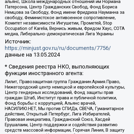
альянс, Школа международных отношений им Нормана
Патерсона, Центр Гражданских Свобод, Фонд Бориса
Немцова за Свободу, Фонд имени Фридриха Науманна за
свободу, Феминистское антивоенное сопротивление,
Комитет независимости Ингушетии, Прометей, Stop
Occupation of Karelia, Вернись живым, Фридом Хаус, СОТА
медиа, Либерально-демократическая Лига Украины
Источник:
https://minjust.gov.ru/ru/documents/7756/
данные на
13.05.2024
* Сведения реестра НКО, выполняющих
функции иностранного агента:
Лилит, Правозащитная группа Гражданин.Армия.Право,
Нижегородский центр немецкой и европейской культуры,
Центр гендерных исследований, Фонд защиты прав
граждан Штаб, Институт права и публичной политики,
Фонд борьбы с коррупцией, Альянс врачей,
НАСИЛИЮ.НЕТ, Мы против СПИДа, СВЕЧА, Гуманитарное
действие, Открытый Петербург, Лига Избирателей,
Правовая инициатива, Гражданский Союз, Хасдей
Ерушалаим, Центр поддержки и содействия развитию
средств массовой информации, Горячая Линия, В защиту