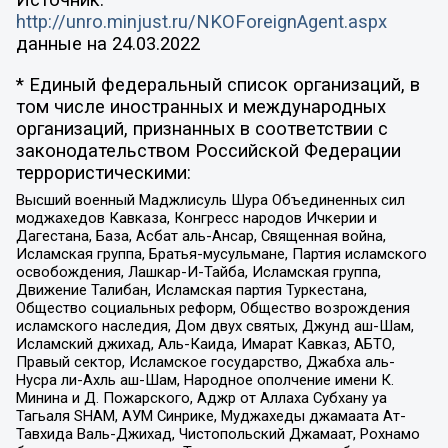
Источник:
http://unro.minjust.ru/NKOForeignAgent.aspx
данные на
24.03.2022
* Единый федеральный список организаций, в
том числе иностранных и международных
организаций, признанных в соответствии с
законодательством Российской Федерации
террористическими:
Высший военный Маджлисуль Шура Объединенных сил
моджахедов Кавказа, Конгресс народов Ичкерии и
Дагестана, База, Асбат аль-Ансар, Священная война,
Исламская группа, Братья-мусульмане, Партия исламского
освобождения, Лашкар-И-Тайба, Исламская группа,
Движение Талибан, Исламская партия Туркестана,
Общество социальных реформ, Общество возрождения
исламского наследия, Дом двух святых, Джунд аш-Шам,
Исламский джихад, Аль-Каида, Имарат Кавказ, АБТО,
Правый сектор, Исламское государство, Джабха аль-
Нусра ли-Ахль аш-Шам, Народное ополчение имени К.
Минина и Д. Пожарского, Аджр от Аллаха Субхану уа
Тагьаля SHAM, АУМ Синрике, Муджахеды джамаата Ат-
Тавхида Валь-Джихад, Чистопольский Джамаат, Рохнамо