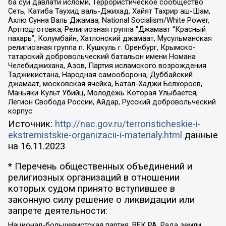
ба суи давлати исломи, Террористическое сообщество
Сеть, Катиба Таухид валь-Джихад, Хайят Тахрир аш-Шам,
Ахлю Сунна Валь Джамаа, National Socialism/White Power,
Артподготовка, Религиозная группа “Джамаат “Красный
пахарь”, Колумбайн, Хатлонский джамаат, Мусульманская
религиозная группа п. Кушкуль г. Оренбург, Крымско-
татарский добровольческий батальон имени Номана
Челебиджихана, Азов, Партия исламского возрождения
Таджикистана, Народная самооборона, Дуббайский
джамаат, московская ячейка, Батал-Хаджи Белхороев,
Маньяки Культ Убийц, Молодёжь Которая Улыбается,
Легион Свобода России, Айдар, Русский добровольческий
корпус
Источник:
http://nac.gov.ru/terroristicheskie-i-
ekstremistskie-organizacii-i-materialy.html
данные
на
16.11.2023
* Перечень общественных объединений и
религиозных организаций в отношении
которых судом принято вступившее в
законную силу решение о ликвидации или
запрете деятельности:
Национал-большевистская партия, ВЕК РА, Рада земли