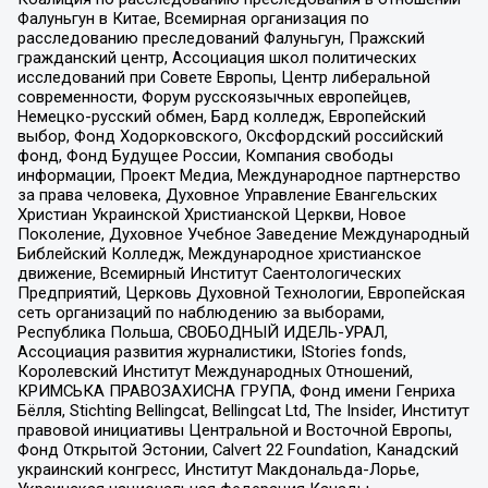
Фалуньгун в Китае, Всемирная организация по
расследованию преследований Фалуньгун, Пражский
гражданский центр, Ассоциация школ политических
исследований при Совете Европы, Центр либеральной
современности, Форум русскоязычных европейцев,
Немецко-русский обмен, Бард колледж, Европейский
выбор, Фонд Ходорковского, Оксфордский российский
фонд, Фонд Будущее России, Компания свободы
информации, Проект Медиа, Международное партнерство
за права человека, Духовное Управление Евангельских
Христиан Украинской Христианской Церкви, Новое
Поколение, Духовное Учебное Заведение Международный
Библейский Колледж, Международное христианское
движение, Всемирный Институт Саентологических
Предприятий, Церковь Духовной Технологии, Европейская
сеть организаций по наблюдению за выборами,
Республика Польша, СВОБОДНЫЙ ИДЕЛЬ-УРАЛ,
Ассоциация развития журналистики, IStories fonds,
Королевский Институт Международных Отношений,
КРИМСЬКА ПРАВОЗАХИСНА ГРУПА, Фонд имени Генриха
Бёлля, Stichting Bellingcat, Bellingcat Ltd, The Insider, Институт
правовой инициативы Центральной и Восточной Европы,
Фонд Открытой Эстонии, Calvert 22 Foundation, Канадский
украинский конгресс, Институт Макдональда-Лорье,