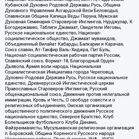
Кубанской Духовно Родовой Державы Русь, Община
Духовного Управления Асгардской Веси Беловодья,
Славянская Община Капища Веды Перуна, Мужская
Духовная Семинария Староверов-Инглингов, Нурджулар, К
Богодержавию, Таблиги Джамаат, Свидетели Иеговы,
Русское национальное единство, Национал-
социалистическое общество, Джамаат мувахидов,
Объединенный Вилайат Кабарды, Балкарии и Карачая,
Союз славян, Ат-Такфир Валь-Хиджра, Пит Буль,
Национал-социалистическая рабочая партия России,
Славянский союз, Формат-18, Благородный Орден
Дьявола, Армия воли народа, Национальная
Социалистическая Инициатива города Череповца,
Духовно-Родовая Держава Русь, Русское национальное
единство, Древнерусской Инглистической церкви
Православных Староверов-Инглингов, Русский
общенациональный союз, Движение против нелегальной
иммиграции, Кровь и Честь, О свободе совести и о
религиозных объединениях, Омская организация
общественного политического движения Русское
национальное единство, Северное Братство, Клуб
Болельщиков Футбольного Клуба Динамо,
Файзрахманисты, Мусульманская религиозная организация
п. Боровский, Община Коренного Русского народа
Щелковского района, Правый сектор, УНА - УНСО,