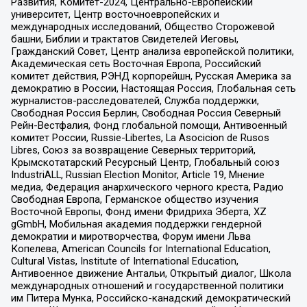
Развития, Комитет-2024, Центрально-Европейский
университет, Центр восточноевропейских и
международных исследований, Общество Сторожевой
башни, Библии и трактатов Свидетелей Иеговы,
Гражданский Совет, Центр анализа европейской политики,
Академическая сеть Восточная Европа, Российский
комитет действия, РЭНД корпорейшн, Русская Америка за
демократию в России, Настоящая Россия, Глобальная сеть
журналистов-расследователей, Служба поддержки,
Свободная Россия Берлин, Свободная Россия Северный
Рейн-Вестфалия, Фонд глобальной помощи, Антивоенный
комитет России, Russie-Libertes, La Asocicion de Rusos
Libres, Союз за возвращение Северных территорий,
Крымскотатарский Ресурсный Центр, Глобальный союз
IndustriALL, Russian Election Monitor, Article 19, Мнение
медиа, Федерация анархического черного креста, Радио
Свободная Европа, Германское общество изучения
Восточной Европы, Фонд имени Фридриха Эберта, XZ
gGmbH, Мобильная академия поддержки гендерной
демократии и миротворчества, Форум имени Льва
Копелева, American Councils for International Education,
Cultural Vistas, Institute of International Education,
Антивоенное движение Антальи, Открытый диалог, Школа
международных отношений и государственной политики
им Питера Мунка, Российско-канадский демократический