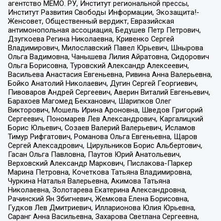
агентство МЕМО. РУ, Институт региональной прессы,
Институт Развития Свободы Информации, Экозащита!-
Женсовет, Общественный вердикт, Евразийская
антимонопольная ассоциация, Бедушев Петр Петрович,
Дзугкоева Регина Николаевна, Кривенко Сергей
Владимирович, Милославский Павел Юрьевич, Шнырова
Ольга Вадимовна, Чанышева Лилия Айратовна, Сидорович
Ольга Борисовна, Туровский Александр Алексеевич,
Васильева Анастасия Евгеньевна, Ривина Анна Валерьевна,
Бойко Анатолий Николаевич, Дугин Сергей Георгиевич,
Пивоваров Андрей Сергеевич, Аверин Виталий Евгеньевич,
Барахоев Магомед Бекханович, Шарипков Олег
Викторович, Мошель Ирина Ароновна, Шведов Григорий
Сергеевич, Пономарев Лев Александрович, Каргалицкий
Борис Юльевич, Созаев Валерий Валерьевич, Исламов
Тимур Рифгатович, Романова Ольга Евгеньевна, Щаров
Сергей Алексадрович, Цирульников Борис Альбертович,
Гасан Ольга Павловна, Паутов Юрий Анатольевич,
Верховский Александр Маркович, Пислакова-Паркер
Марина Петровна, Кочеткова Татьяна Владимировна,
Чуркина Наталья Валерьевна, Акимова Татьяна
Николаевна, Золотарева Екатерина Александровна,
Рачинский Ян Збигневич, Жемкова Елена Борисовна,
Гудков Лев Дмитриевич, Илларионова Юлия Юрьевна,
Саранг Анна Васильевна, Захарова Светлана Сергеевна,