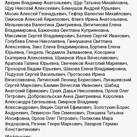
Аверин Владимир Анатольевич, Щур Татьяна Михайловна,
Щур Николай Алексеевич, Блинушов Андрей Юрьевич,
Мосин Алексей Геннадьевич, Гефтер Валентин Михайлович,
Симонов Алексей Кириллович, Флиге Ирина Анатольевна,
Мельникова Валентина Дмитриевна, Вититинова Елена
Владимировна, Баженова Светлана Куприяновна,
Максимов Сергей Владимирович, Беляев Сергей Иванович,
Голубева Елена Николаевна, Ганнушкина Светлана
Алексеевна, Закс Елена Владимировна, Буртина Елена
Юрьевна, Гендель Людмила Залмановна, Кокорина
Екатерина Алексеевна, Шуманов Илья Вячеславович,
Арапова Галина Юрьевна, Свечников Анатолий Мариевич,
Прохоров Вадим Юрьевич, Шахова Елена Владимировна,
Подузов Сергей Васильевич, Протасова Ирина
Вячеславовна, Литинский Леонид Борисович, Лукашевский
Сергей Маркович, Бахмин Вячеслав Иванович, Шабад
Анатолий Ефимович, Сухих Дарья Николаевна, Орлов Олег
Петрович, Добровольская Анна Дмитриевна, Королева
Александра Евгеньевна, Смирнов Владимир
Александрович, Вицин Сергей Ефимович, Золотухин Борис
Андреевич, Левинсон Лев Семенович, Локшина Татьяна
Иосифовна, Орлов Олег Петрович, Полякова Мара
Федоровна, Резник Генри Маркович, Захаров Герман
Константинович