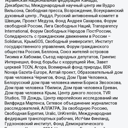
Украинская национальная федерация Канады,
Декабристы, Международный научный центр им Вудро
Вильсона, Свободная пресса, Возрождение, Всеукраинский
духовный центр , Риддл, Русский антивоенный комитет в
Швеции, Проект Медуза, Фонд Андрея Сахарова, Форум
свободной России, Лига Свободных Наций, Transparеncy
International, Форум Свободных Народов ПостРоссии,
Солидарность с гражданским движением в России –
Solidarus, КрымSOS, Свободный университет, Институт
государственного управления, Форум гражданского
общества Россия, Беллона, Союз жителей островов
Тисима и Хабомаи, Съезд народных депутатов, Гринпис
Интернешнл, Фонд борьбы с коррупцией Инк, Завет
церквей TCCN, Агора, Всемирный фонд природы, BDR
Novaja Gazeta-Europe, Алтай проект, Образовательный дом
прав человека Чернигов, Фонд Дом Прав Человека,
Белорусский дом прав человека имени Бориса Звозскова,
Дом прав человека Тбилиси, Дом прав человека Ереван,
Дом прав человека Крым, Центр дикого лосося, TVR
Studios, ТВ Дождь, Центр европейских исследований им
Вилфрида Мартенса, Сетевое объединение журналистов
расследователей, АЛЛАТРА, За свободную Россию,
Свободная Бурятия, Uralic, UnKremlin, Международная
федерация транспортных рабочих, ИстЧам Финланд,
Гудзоновский институт, Фонд Демократического