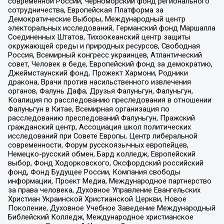
современной России, Черноморский фонд регионального
сотрудничества, Европейская Платформа за
Демократические Выборы, Международный центр
электоральных исследований, Германский фонд Маршалла
Соединенных Штатов, Тихоокеанский центр защиты
окружающей среды и природных ресурсов, Свободная
Россия, Всемирный конгресс украинцев, Атлантический
совет, Человек в беде, Европейский фонд за демократию,
Джеймстаунский фонд, Прожект Хармони, Родники
дракона, Врачи против насильственного извлечения
органов, Фалунь Дафа, Друзья Фалуньгун, Фалуньгун,
Коалиция по расследованию преследования в отношении
Фалуньгун в Китае, Всемирная организация по
расследованию преследований Фалуньгун, Пражский
гражданский центр, Ассоциация школ политических
исследований при Совете Европы, Центр либеральной
современности, Форум русскоязычных европейцев,
Немецко-русский обмен, Бард колледж, Европейский
выбор, Фонд Ходорковского, Оксфордский российский
фонд, Фонд Будущее России, Компания свободы
информации, Проект Медиа, Международное партнерство
за права человека, Духовное Управление Евангельских
Христиан Украинской Христианской Церкви, Новое
Поколение, Духовное Учебное Заведение Международный
Библейский Колледж, Международное христианское