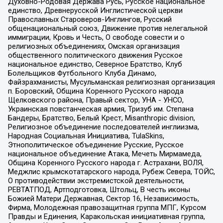
Духовно-Родовая Держава Русь, Русское национальное
единство, Древнерусской Инглистической церкви
Православных Староверов-Инглингов, Русский
общенациональный союз, Движение против нелегальной
иммиграции, Кровь и Честь, О свободе совести и о
религиозных объединениях, Омская организация
общественного политического движения Русское
национальное единство, Северное Братство, Клуб
Болельщиков Футбольного Клуба Динамо,
Файзрахманисты, Мусульманская религиозная организация
п. Боровский, Община Коренного Русского народа
Щелковского района, Правый сектор, УНА - УНСО,
Украинская повстанческая армия, Тризуб им. Степана
Бандеры, Братство, Белый Крест, Misanthropic division,
Религиозное объединение последователей инглиизма,
Народная Социальная Инициатива, TulaSkins,
Этнополитическое объединение Русские, Русское
национальное объединение Атака, Мечеть Мирмамеда,
Община Коренного Русского народа г. Астрахани, ВОЛЯ,
Меджлис крымскотатарского народа, Рубеж Севера, ТОЙС,
О противодействии экстремистской деятельности,
РЕВТАТПОД, Артподготовка, Штольц, В честь иконы
Божией Матери Державная, Сектор 16, Независимость,
Фирма, Молодежная правозащитная группа МПГ, Курсом
Правды и Единения, Каракольская инициативная группа,