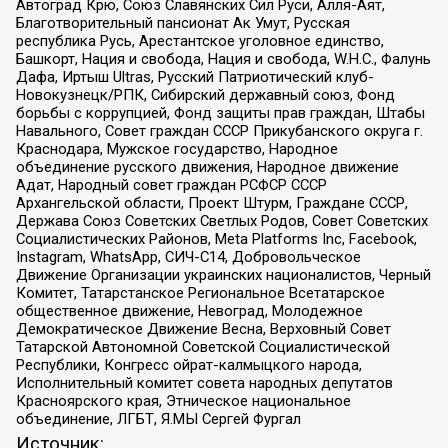
Автоград Крю, Союз Славянских Сил Руси, Алля-Аят,
Благотворительный пансионат Ак Умут, Русская
республика Русь, Арестантское уголовное единство,
Башкорт, Нация и свобода, Нация и свобода, W.H.С., Фалунь
Дафа, Иртыш Ultras, Русский Патриотический клуб-
Новокузнецк/РПК, Сибирский державный союз, Фонд
борьбы с коррупцией, Фонд защиты прав граждан, Штабы
Навального, Совет граждан СССР Прикубанского округа г.
Краснодара, Мужское государство, Народное
объединение русского движения, Народное движение
Адат, Народный совет граждан РСФСР СССР
Архангельской области, Проект Штурм, Граждане СССР,
Держава Союз Советских Светлых Родов, Совет Советских
Социалистических Районов, Meta Platforms Inc, Facebook,
Instagram, WhatsApp, СИЧ-С14, Добровольческое
Движение Организации украинских националистов, Черный
Комитет, Татарстанское Региональное Всетатарское
общественное движение, Невоград, Молодежное
Демократическое Движение Весна, Верховный Совет
Татарской Автономной Советской Социалистической
Республики, Конгресс ойрат-калмыцкого народа,
Исполнительный комитет совета народных депутатов
Красноярского края, Этническое национальное
объединение, ЛГБТ, Я.МЫ Сергей Фургал
Источник: