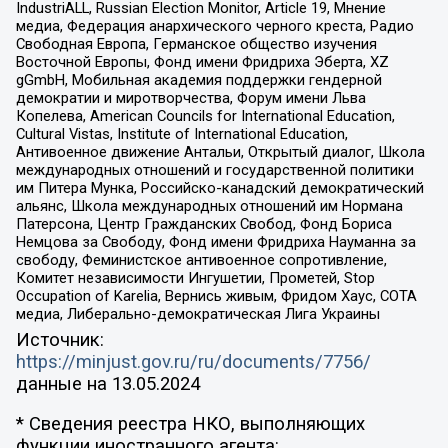
IndustriALL, Russian Election Monitor, Article 19, Мнение
медиа, Федерация анархического черного креста, Радио
Свободная Европа, Германское общество изучения
Восточной Европы, Фонд имени Фридриха Эберта, XZ
gGmbH, Мобильная академия поддержки гендерной
демократии и миротворчества, Форум имени Льва
Копелева, American Councils for International Education,
Cultural Vistas, Institute of International Education,
Антивоенное движение Антальи, Открытый диалог, Школа
международных отношений и государственной политики
им Питера Мунка, Российско-канадский демократический
альянс, Школа международных отношений им Нормана
Патерсона, Центр Гражданских Свобод, Фонд Бориса
Немцова за Свободу, Фонд имени Фридриха Науманна за
свободу, Феминистское антивоенное сопротивление,
Комитет независимости Ингушетии, Прометей, Stop
Occupation of Karelia, Вернись живым, Фридом Хаус, СОТА
медиа, Либерально-демократическая Лига Украины
Источник:
https://minjust.gov.ru/ru/documents/7756/
данные на
13.05.2024
* Сведения реестра НКО, выполняющих
функции иностранного агента: