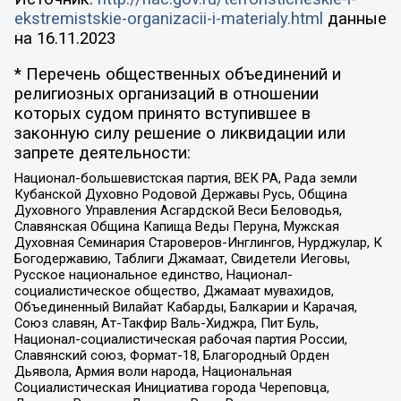
ekstremistskie-organizacii-i-materialy.html
данные
на
16.11.2023
* Перечень общественных объединений и
религиозных организаций в отношении
которых судом принято вступившее в
законную силу решение о ликвидации или
запрете деятельности:
Национал-большевистская партия, ВЕК РА, Рада земли
Кубанской Духовно Родовой Державы Русь, Община
Духовного Управления Асгардской Веси Беловодья,
Славянская Община Капища Веды Перуна, Мужская
Духовная Семинария Староверов-Инглингов, Нурджулар, К
Богодержавию, Таблиги Джамаат, Свидетели Иеговы,
Русское национальное единство, Национал-
социалистическое общество, Джамаат мувахидов,
Объединенный Вилайат Кабарды, Балкарии и Карачая,
Союз славян, Ат-Такфир Валь-Хиджра, Пит Буль,
Национал-социалистическая рабочая партия России,
Славянский союз, Формат-18, Благородный Орден
Дьявола, Армия воли народа, Национальная
Социалистическая Инициатива города Череповца,