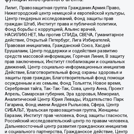
Лилит, Правозащитная группа Гражданин.Армия.Право,
Нижегородский центр немецкой и европейской культуры,
Центр гендерных исследований, Фонд защиты прав
граждан Штаб, Институт права и публичной политики,
Фонд борьбы с коррупцией, Альянс врачей,
НАСИЛИЮ.НЕТ, Мы против СПИДа, СВЕЧА, Гуманитарное
действие, Открытый Петербург, Лига Избирателей,
Правовая инициатива, Гражданский Союз, Хасдей
Ерушалаим, Центр поддержки и содействия развитию
средств массовой информации, Горячая Линия, В защиту
прав заключенных, Институт глобализации и социальных
движений, Центр социально-информационных инициатив
Действие, Благотворительный фонд охраны здоровья и
защиты прав граждан, Благотворительный фонд помощи
осужденным и их семьям, Фонд Тольятти, Новое время,
Серебряная тайга, Так-Так-Так, Сова, центр Анна, Проект
Апрель, Самарская губерния, Эра здоровья, Мемориал,
Аналитический Центр Юрия Левады, Издательство Парк
Гагарина, Фонд имени Андрея Рылькова, Сфера, Центр
СИБАЛЬТ, Уральская правозащитная группа, Женщины
Евразии, Институт прав человека, Фонд защиты гласности,
Российский исследовательский центр по правам человека,
Дальневосточный центр развития гражданских инициатив
и социального партнерства, Гражданское действие, Центр