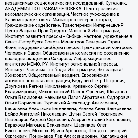
независимых социологических исследований, Сутяжник,
АКАДЕМИЯ ПО ПРАВАМ ЧЕЛОВЕКА, Центр развития
некоммерческих организаций, Частное учреждение в
Калининграде Совета Министров северных стран,
Гражданское содействие, Трансперенси Интернешнл-Р,
Центр Защиты Прав Средств Массовой Информации,
Институт развития прессы - Сибирь, Частное учреждение в
Санкт-Петербурге Совета Министров Северных Стран,
Фонд поддержки свободы прессы, Гражданский контроль,
Человек и Закон, Общественная комиссия по сохранению
наследия академика Сахарова, Информационное
агентство МЕМО. РУ, Институт региональной прессы,
Институт Развития Свободы Информации, Экозащита!-
Женсовет, Общественный вердикт, Евразийская
антимонопольная ассоциация, Бедушев Петр Петрович,
Дзугкоева Регина Николаевна, Кривенко Сергей
Владимирович, Милославский Павел Юрьевич, Шнырова
Ольга Вадимовна, Чанышева Лилия Айратовна, Сидорович
Ольга Борисовна, Туровский Александр Алексеевич,
Васильева Анастасия Евгеньевна, Ривина Анна Валерьевна,
Бойко Анатолий Николаевич, Дугин Сергей Георгиевич,
Пивоваров Андрей Сергеевич, Аверин Виталий Евгеньевич,
Барахоев Магомед Бекханович, Шарипков Олег
Викторович, Мошель Ирина Ароновна, Шведов Григорий
Сергеевич, Пономарев Лев Александрович, Каргалицкий