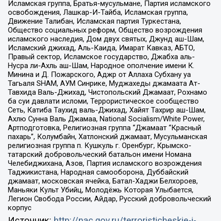
Исламская группа, Братья-мусульмане, Партия исламского
освобождения, Лашкар-И-Тайба, Исламская группа,
Движение Талибан, Исламская партия Туркестана,
Общество социальных реформ, Общество возрождения
исламского наследия, Дом двух святых, Джунд аш-Шам,
Исламский джихад, Аль-Каида, Имарат Кавказ, АБТО,
Правый сектор, Исламское государство, Джабха аль-
Нусра ли-Ахль аш-Шам, Народное ополчение имени К.
Минина и Д. Пожарского, Аджр от Аллаха Субхану уа
Тагьаля SHAM, АУМ Синрике, Муджахеды джамаата Ат-
Тавхида Валь-Джихад, Чистопольский Джамаат, Рохнамо
ба суи давлати исломи, Террористическое сообщество
Сеть, Катиба Таухид валь-Джихад, Хайят Тахрир аш-Шам,
Ахлю Сунна Валь Джамаа, National Socialism/White Power,
Артподготовка, Религиозная группа “Джамаат “Красный
пахарь”, Колумбайн, Хатлонский джамаат, Мусульманская
религиозная группа п. Кушкуль г. Оренбург, Крымско-
татарский добровольческий батальон имени Номана
Челебиджихана, Азов, Партия исламского возрождения
Таджикистана, Народная самооборона, Дуббайский
джамаат, московская ячейка, Батал-Хаджи Белхороев,
Маньяки Культ Убийц, Молодёжь Которая Улыбается,
Легион Свобода России, Айдар, Русский добровольческий
корпус
Источник:
http://nac.gov.ru/terroristicheskie-i-