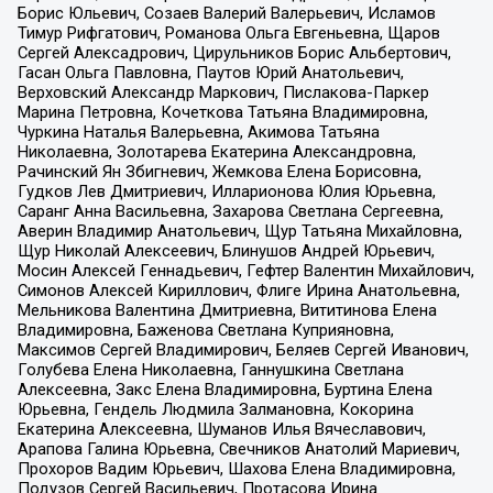
Борис Юльевич, Созаев Валерий Валерьевич, Исламов
Тимур Рифгатович, Романова Ольга Евгеньевна, Щаров
Сергей Алексадрович, Цирульников Борис Альбертович,
Гасан Ольга Павловна, Паутов Юрий Анатольевич,
Верховский Александр Маркович, Пислакова-Паркер
Марина Петровна, Кочеткова Татьяна Владимировна,
Чуркина Наталья Валерьевна, Акимова Татьяна
Николаевна, Золотарева Екатерина Александровна,
Рачинский Ян Збигневич, Жемкова Елена Борисовна,
Гудков Лев Дмитриевич, Илларионова Юлия Юрьевна,
Саранг Анна Васильевна, Захарова Светлана Сергеевна,
Аверин Владимир Анатольевич, Щур Татьяна Михайловна,
Щур Николай Алексеевич, Блинушов Андрей Юрьевич,
Мосин Алексей Геннадьевич, Гефтер Валентин Михайлович,
Симонов Алексей Кириллович, Флиге Ирина Анатольевна,
Мельникова Валентина Дмитриевна, Вититинова Елена
Владимировна, Баженова Светлана Куприяновна,
Максимов Сергей Владимирович, Беляев Сергей Иванович,
Голубева Елена Николаевна, Ганнушкина Светлана
Алексеевна, Закс Елена Владимировна, Буртина Елена
Юрьевна, Гендель Людмила Залмановна, Кокорина
Екатерина Алексеевна, Шуманов Илья Вячеславович,
Арапова Галина Юрьевна, Свечников Анатолий Мариевич,
Прохоров Вадим Юрьевич, Шахова Елена Владимировна,
Подузов Сергей Васильевич, Протасова Ирина