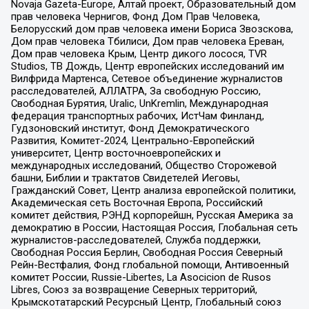
Novaja Gazeta-Europe, Алтай проект, Образовательный дом
прав человека Чернигов, Фонд Дом Прав Человека,
Белорусский дом прав человека имени Бориса Звозскова,
Дом прав человека Тбилиси, Дом прав человека Ереван,
Дом прав человека Крым, Центр дикого лосося, TVR
Studios, ТВ Дождь, Центр европейских исследований им
Вилфрида Мартенса, Сетевое объединение журналистов
расследователей, АЛЛАТРА, За свободную Россию,
Свободная Бурятия, Uralic, UnKremlin, Международная
федерация транспортных рабочих, ИстЧам Финланд,
Гудзоновский институт, Фонд Демократического
Развития, Комитет-2024, Центрально-Европейский
университет, Центр восточноевропейских и
международных исследований, Общество Сторожевой
башни, Библии и трактатов Свидетелей Иеговы,
Гражданский Совет, Центр анализа европейской политики,
Академическая сеть Восточная Европа, Российский
комитет действия, РЭНД корпорейшн, Русская Америка за
демократию в России, Настоящая Россия, Глобальная сеть
журналистов-расследователей, Служба поддержки,
Свободная Россия Берлин, Свободная Россия Северный
Рейн-Вестфалия, Фонд глобальной помощи, Антивоенный
комитет России, Russie-Libertes, La Asocicion de Rusos
Libres, Союз за возвращение Северных территорий,
Крымскотатарский Ресурсный Центр, Глобальный союз