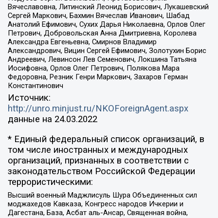
Вячеславовна, Литинский Леонид Борисович, Лукашевский
Сергей Маркович, Бахмин Вячеслав Иванович, Шабад
Анатолий Ефимович, Сухих Дарья Николаевна, Орлов Олег
Петрович, Добровольская Анна Дмитриевна, Королева
Александра Евгеньевна, Смирнов Владимир
Александрович, Вицин Сергей Ефимович, Золотухин Борис
Андреевич, Левинсон Лев Семенович, Локшина Татьяна
Иосифовна, Орлов Олег Петрович, Полякова Мара
Федоровна, Резник Генри Маркович, Захаров Герман
Константинович
Источник:
http://unro.minjust.ru/NKOForeignAgent.aspx
данные на
24.03.2022
* Единый федеральный список организаций, в
том числе иностранных и международных
организаций, признанных в соответствии с
законодательством Российской Федерации
террористическими:
Высший военный Маджлисуль Шура Объединенных сил
моджахедов Кавказа, Конгресс народов Ичкерии и
Дагестана, База, Асбат аль-Ансар, Священная война,