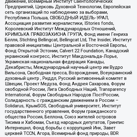
движение, Всемирный Институт Саентологических
Предприятий, Церковь Духовной Технологии, Европейская
сеть организаций по наблюдению за выборами,
Республика Польша, СВОБОДНЫЙ ИДЕЛЬ-УРАЛ,
Ассоциация развития журналистики, IStories fonds,
Королевский Институт Международных Отношений,
КРИМСЬКА ПРАВОЗАХИСНА ГРУПА, Фонд имени Генриха
Бёлля, Stichting Bellingcat, Bellingcat Ltd, The Insider, Институт
правовой инициативы Центральной и Восточной Европы,
Фонд Открытой Эстонии, Calvert 22 Foundation, Канадский
украинский конгресс, Институт Макдональда-Лорье,
Украинская национальная федерация Канады,
Декабристы, Международный научный центр им Вудро
Вильсона, Свободная пресса, Возрождение, Всеукраинский
духовный центр , Риддл, Русский антивоенный комитет в
Швеции, Проект Медуза, Фонд Андрея Сахарова, Форум
свободной России, Лига Свободных Наций, Transparеncy
International, Форум Свободных Народов ПостРоссии,
Солидарность с гражданским движением в России –
Solidarus, КрымSOS, Свободный университет, Институт
государственного управления, Форум гражданского
общества Россия, Беллона, Союз жителей островов
Тисима и Хабомаи, Съезд народных депутатов, Гринпис
Интернешнл, Фонд борьбы с коррупцией Инк, Завет
церквей TCCN, Агора, Всемирный фонд природы, BDR