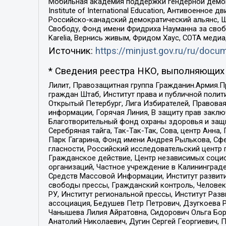
Мобильная академия поддержки гендерной демократи
Institute of International Education, Антивоенн
Российско-канадский демократический альянс, 
Свободу, Фонд имени Фридриха Науманна за свобо
Karelia, Вернись живым, Фридом Хаус, СОТА меди
Источник:
https://minjust.gov.ru/ru/doc
* Сведения реестра НКО, выполняющих 
Лилит, Правозащитная группа Гражданин.Армия.П
граждан Штаб, Институт права и публичной поли
Открытый Петербург, Лига Избирателей, Правова
информации, Горячая Линия, В защиту прав закл
Благотворительный фонд охраны здоровья и защи
Серебряная тайга, Так-Так-Так, Сова, центр Анн
Парк Гагарина, Фонд имени Андрея Рылькова, Сф
гласности, Российский исследовательский центр 
Гражданское действие, Центр независимых соци
организаций, Частное учреждение в Калининград
Средств Массовой Информации, Институт развити
свободы прессы, Гражданский контроль, Человек
РУ, Институт региональной прессы, Институт Ра
ассоциация, Бедушев Петр Петрович, Дзугкоева 
Чанышева Лилия Айратовна, Сидорович Ольга Бори
Анатолий Николаевич, Дугин Сергей Георгиевич, 