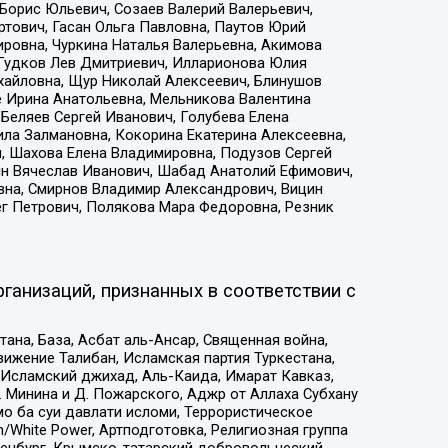
Борис Юльевич, Созаев Валерий Валерьевич,
тович, Гасан Ольга Павловна, Паутов Юрий
ровна, Чуркина Наталья Валерьевна, Акимова
 Гудков Лев Дмитриевич, Илларионова Юлия
ихайловна, Щур Николай Алексеевич, Блинушов
е Ирина Анатольевна, Мельникова Валентина
Беляев Сергей Иванович, Голубева Елена
ила Залмановна, Кокорина Екатерина Алексеевна,
, Шахова Елена Владимировна, Подузов Сергей
ин Вячеслав Иванович, Шабад Анатолий Ефимович,
вна, Смирнов Владимир Александрович, Вицин
ег Петрович, Полякова Мара Федоровна, Резник
ганизаций, признанных в соответствии с
на, База, Асбат аль-Ансар, Священная война,
ижение Талибан, Исламская партия Туркестана,
Исламский джихад, Аль-Каида, Имарат Кавказ,
 Минина и Д. Пожарского, Аджр от Аллаха Субхану
о ба суи давлати исломи, Террористическое
/White Power, Артподготовка, Религиозная группа