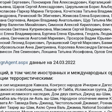
горий Сергеевич, Пономарев Лев Александрович, Каргалицкий 
ньевна, Щаров Сергей Алексадрович, Цирульников Борис Альбер
ислакова-Паркер Марина Петровна, Кочеткова Татьяна Владими
сандровна, Рачинский Ян Збигневич, Жемкова Елена Борисовна,
лана Сергеевна, Аверин Владимир Анатольевич, Щур Татьяна М
фтер Валентин Михайлович, Симонов Алексей Кириллович, Флиг
женова Светлана Куприяновна, Максимов Сергей Владимирович, 
кс Елена Владимировна, Буртина Елена Юрьевна, Гендель Людм
евна, Свечников Анатолий Мариевич, Прохоров Вадим Юрьевич
инский Леонид Борисович, Лукашевский Сергей Маркович, Бахм
Добровольская Анна Дмитриевна, Королева Александра Евгенье
евинсон Лев Семенович, Локшина Татьяна Иосифовна, Орлов Ол
ignAgent.aspx
данные на
24.03.2022
ций, в том числе иностранных и международных ор
ции террористическими:
ил моджахедов Кавказа, Конгресс народов Ичкерии и Дагеста
ламского освобождения, Лашкар-И-Тайба, Исламская группа, Дв
ения исламского наследия, Дом двух святых, Джунд аш-Шам, 
жабха аль-Нусра ли-Ахль аш-Шам, Народное ополчение имени К.
ата Ат-Тавхида Валь-Джихад, Чистопольский Джамаат, Рохнам
ят Тахрир аш-Шам, Ахлю Сунна Валь Джамаа, National Socialism