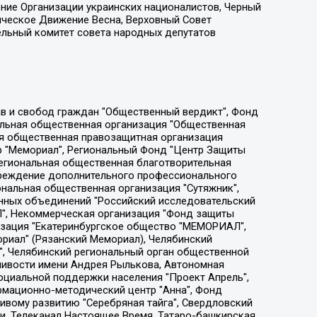
ение Организации украинских националистов, Черный
ическое Движение Весна, Верховный Совет
ельный комитет совета народных депутатов
ции социально-правовых программ "Лилит", Дальневосточное общественное движение "Маяк", Санкт-Петербургская ЛГБТ-инициативная группа "Выход", Инициативная группа ЛГБТ+ "Реверс", Алексеев Андрей Викторович, Бекбулатова Таисия Львовна, Беляев Иван Михайлович, Владыкина Елена Сергеевна, Гельман Марат Александрович, Никульшина Вероника Юрьевна, Толоконникова Надежда Андреевна, Шендерович Виктор Анатольевич, Общество с ограниченной ответственностью "Данное сообщение", Общество с ограниченной ответственностью Издательский дом "Новая глава", Айнбиндер Александра Александровна, Московский комьюнити-центр для ЛГБТ+инициатив, Благотворительный фонд развития филантропии, Deutsche Welle (Германия, Kurt-Schumacher-Strasse 3, 53113 Bonn), Борзунова Мария Михайловна, Воробьев Виктор Викторович, Голубева Анна Львовна, Константинова Алла Михайловна, Малкова Ирина Владимировна, Мурадов Мурад Абдулгалимович, Осетинская Елизавета Николаевна, Понасенков Евгений Николаевич, Ганапольский Матвей Юрьевич, Киселев Евгений Алексеевич, Борухович Ирина Григорьевна, Дремин Иван Тимофеевич, Дубровский Дмитрий Викторович, Красноярская региональная общественная организация поддержки и развития альтернативных образовательных технологий и межкультурных коммуникаций "ИНТЕРРА", Маяковская Екатерина Алексеевна, Фейгин Марк Захарович, Филимонов Андрей Викторович, Дзугкоева Регина Николаевна, Доброхотов Роман Александрович, Дудь Юрий Александрович, Елкин Сергей Владимирович, Кругликов Кирилл Игоревич, Сабунаева Мария Леонидовна, Семенов Алексей Владимирович, Шаинян Карен Багратович, Шульман Екатерина Михайловна, Асафьев Артур Валерьевич, Вахштайн Виктор Семенович, Венедиктов Алексей Алексеевич, Лушникова Екатерина Евгеньевна, Волков Леонид Михайлович, Невзоров Александр Глебович, Пархоменко Сергей Борисович, Сироткин Ярослав Николаевич, Кара-Мурза Владимир Владимирович, Баранова Наталья Владимировна, Гозман Леонид Яковлевич, Кагарлицкий Борис Юльевич, Климарев Михаил Валерьевич, Милов Владимир Станиславович, Автономная некоммерческая организация Краснодарский центр современного искусства "Типография", Моргенштерн Алишер Тагирович, Соболь Любовь Эдуардовна, Общество с ограниченной ответственностью "ЛИЗА НОРМ", Каспаров Гарри Кимович, Ходорковский Михаил Борисович, Общество с ограниченной ответственностью "Апрельские тезисы", Данилович Ирина Брониславовна, Кашин Олег Владимирович, Петров Николай Владимирович, Пивоваров Алексей Владимирович, Соколов Михаил Владимирович, Цветкова Юлия Владимировна, Чичваркин Евгений Александрович, Комитет против пыток/Команда против пыток, Общество с ограниченной ответственностью "Первый научный", Общество с ограниченной ответственностью "Вертолет и ко", Белоцерковская Вероника Борисовна, Кац Максим Евгеньевич, Лазарева Татьяна Юрьевна, Шаведдинов Руслан Табризович, Яшин Илья Валерьевич, Общество с ограниченной ответственностью "Иноагент ААВ", Алешковский Дмитрий Петрович, Альбац Евгения Марковна, Быков Дмитрий Львович, Галямина Юлия Евгеньевна, Лойко Сергей Леонидович, Мартынов Кирилл Константинович, Медведев Сергей Александрович, Крашенинников Федор Геннадиевич, Гордеева Катерина Вл