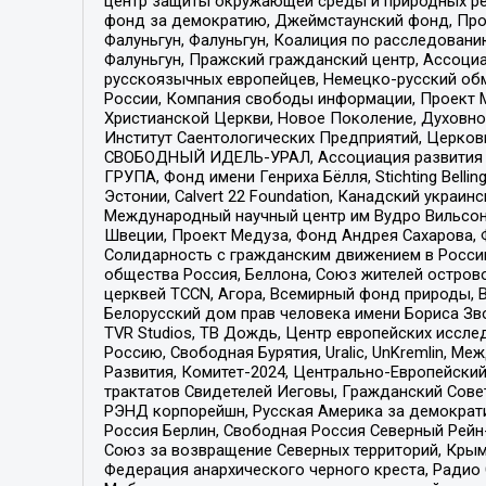
центр защиты окружающей среды и природных ресу
фонд за демократию, Джеймстаунский фонд, Прож
Фалуньгун, Фалуньгун, Коалиция по расследован
Фалуньгун, Пражский гражданский центр, Ассоци
русскоязычных европейцев, Немецко-русский об
России, Компания свободы информации, Проект М
Христианской Церкви, Новое Поколение, Духовн
Институт Саентологических Предприятий, Церков
СВОБОДНЫЙ ИДЕЛЬ-УРАЛ, Ассоциация развития ж
ГРУПА, Фонд имени Генриха Бёлля, Stichting Bellin
Эстонии, Calvert 22 Foundation, Канадский укра
Международный научный центр им Вудро Вильсона
Швеции, Проект Медуза, Фонд Андрея Сахарова, Ф
Солидарность с гражданским движением в России 
общества Россия, Беллона, Союз жителей острово
церквей TCCN, Агора, Всемирный фонд природы, B
Белорусский дом прав человека имени Бориса Зво
TVR Studios, ТВ Дождь, Центр европейских иссл
Россию, Свободная Бурятия, Uralic, UnKremlin, 
Развития, Комитет-2024, Центрально-Европейски
трактатов Свидетелей Иеговы, Гражданский Совет
РЭНД корпорейшн, Русская Америка за демократи
Россия Берлин, Свободная Россия Северный Рейн-В
Союз за возвращение Северных территорий, Крымско
Федерация анархического черного креста, Радио