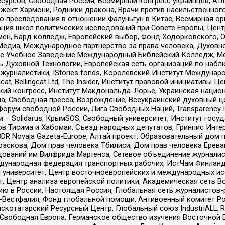
рсов, Свободная Россия, Всемирный конгресс украинцев, Атла
ект Хармони, Родники дракона, Врачи против насильственного
ию преследования в отношении Фалуньгун в Китае, Всемирная о
ация школ политических исследований при Совете Европы, Цен
мен, Бард колледж, Европейский выбор, Фонд Ходорковского,
едиа, Международное партнерство за права человека, Духовно
ое Учебное Заведение Международный Библейский Колледж, М
ь Духовной Технологии, Европейская сеть организаций по наб
урналистики, IStories fonds, Королевский Институт Между
gcat, Bellingcat Ltd, The Insider, Институт правовой инициатив
инский конгресс, Институт Макдональда-Лорье, Украинская нац
, Свободная пресса, Возрождение, Всеукраинский духовный цен
орум свободной России, Лига Свободных Наций, Transparеncy I
– Solidarus, КрымSOS, Свободный университет, Институт госу
в Тисима и Хабомаи, Съезд народных депутатов, Гринпис Инте
DR Novaja Gazeta-Europe, Алтай проект, Образовательный дом 
зскова, Дом прав человека Тбилиси, Дом прав человека Ерева
едований им Вилфрида Мартенса, Сетевое объединение журнали
Международная федерация транспортных рабочих, ИстЧам Финлан
й университет, Центр восточноевропейских и международных и
, Центр анализа европейской политики, Академическая сеть Во
ю в России, Настоящая Россия, Глобальная сеть журналистов
естфалия, Фонд глобальной помощи, Антивоенный комитет России,
татарский Ресурсный Центр, Глобальный союз IndustriALL, Russi
 Свободная Европа, Германское общество изучения Восточной 