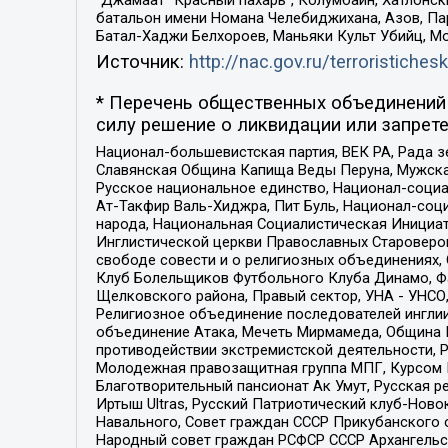
“Джамаат “Красный пахарь”, Колумбайн, Хатлонск
батальон имени Номана Челебиджихана, Азов, Па
Батал-Хаджи Белхороев, Маньяки Культ Убийц, М
Источник:
http://nac.gov.ru/terroristichesk
* Перечень общественных объединений 
силу решение о ликвидации или запрете
Национал-большевистская партия, ВЕК РА, Рада 
Славянская Община Капища Веды Перуна, Мужская
Русское национальное единство, Национал-социа
Ат-Такфир Валь-Хиджра, Пит Буль, Национал-соц
народа, Национальная Социалистическая Инициат
Инглистической церкви Православных Староверов
свободе совести и о религиозных объединениях,
Клуб Болельщиков Футбольного Клуба Динамо, Фа
Щелковского района, Правый сектор, УНА - УНСО, У
Религиозное объединение последователей инглии
объединение Атака, Мечеть Мирмамеда, Община К
противодействии экстремистской деятельности, 
Молодежная правозащитная группа МПГ, Курсом П
Благотворительный пансионат Ак Умут, Русская ре
Иртыш Ultras, Русский Патриотический клуб-Нов
Навального, Совет граждан СССР Прикубанского 
Народный совет граждан РСФСР СССР Архангельск