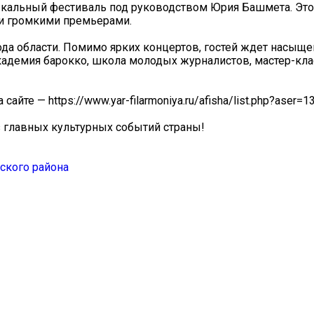
зыкальный фестиваль под руководством Юрия Башмета. Эт
 и громкими премьерами.
рода области. Помимо ярких концертов, гостей ждет насыще
адемия барокко, школа молодых журналистов, мастер-кла
те — https://www.yar-filarmoniya.ru/afisha/list.php?aser=13
з главных культурных событий страны!
ского района