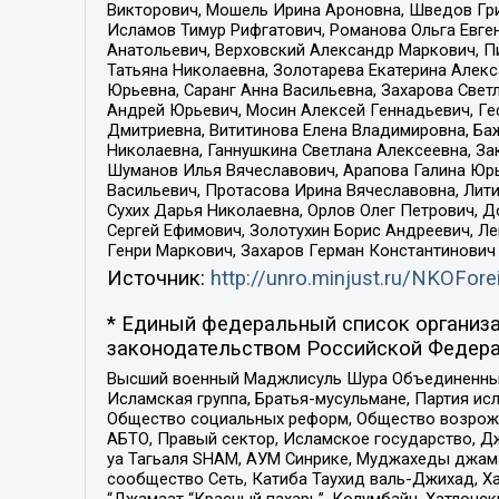
Викторович, Мошель Ирина Ароновна, Шведов Гри
Исламов Тимур Рифгатович, Романова Ольга Евге
Анатольевич, Верховский Александр Маркович, П
Татьяна Николаевна, Золотарева Екатерина Алек
Юрьевна, Саранг Анна Васильевна, Захарова Свет
Андрей Юрьевич, Мосин Алексей Геннадьевич, Ге
Дмитриевна, Вититинова Елена Владимировна, Ба
Николаевна, Ганнушкина Светлана Алексеевна, За
Шуманов Илья Вячеславович, Арапова Галина Юрь
Васильевич, Протасова Ирина Вячеславовна, Лит
Сухих Дарья Николаевна, Орлов Олег Петрович, 
Сергей Ефимович, Золотухин Борис Андреевич, Л
Генри Маркович, Захаров Герман Константинович
Источник:
http://unro.minjust.ru/NKOFore
* Единый федеральный список организа
законодательством Российской Федера
Высший военный Маджлисуль Шура Объединенных с
Исламская группа, Братья-мусульмане, Партия ис
Общество социальных реформ, Общество возрожд
АБТО, Правый сектор, Исламское государство, Д
уа Тагьаля SHAM, АУМ Синрике, Муджахеды джама
сообщество Сеть, Катиба Таухид валь-Джихад, Хай