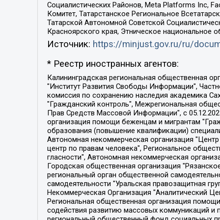
Социалистических Районов, Meta Platforms Inc, 
Комитет, Татарстанское Региональное Всетатар
Татарской Автономной Советской Социалистическ
Красноярского края, Этническое национальное о
Источник:
https://minjust.gov.ru/ru/doc
* Реестр иностранных агентов:
Калининградская региональная общественная организация "Экозащита!-Женсовет", Фонд содействия защите прав и свобод граждан "Общественный вердикт", Фонд "Институт Развития Свободы Информации", Частное учреждение "Информационное агентство МЕМО. РУ", Региональная общественная организация "Общественная комиссия по сохранению наследия академика Сахарова", Фонд поддержки свободы прессы, Санкт-Петербургская общественная правозащитная организация "Гражданский контроль", Межрегиональная общественная организация "Информационно-просветительский центр "Мемориал", Региональный Фонд "Центр Защиты Прав Средств Массовой Информации", с 05.12.2023 Фонд "Центр Защиты Прав Средств массовой информации", Региональная общественная благотворительная организация помощи беженцам и мигрантам "Гражданское содействие", Негосударственное образовательное учреждение дополнительного профессионального образования (повышение квалификации) специалистов "АКАДЕМИЯ ПО ПРАВАМ ЧЕЛОВЕКА", Свердловская региональная общественная организация "Сутяжник", Автономная некоммерческая организация "Центр независимых социологических исследований", Союз общественных объединений "Российский исследовательский центр по правам человека", Региональное общественное учреждение научно-информационный центр "МЕМОРИАЛ", Некоммерческая организация "Фонд защиты гласности", Автономная некоммерческая организация "Институт прав человека", Городская общественная организация "Екатеринбургское общество "МЕМОРИАЛ", Городская общественная организация "Рязанское историко-просветительское и правозащитное общество "Мемориал" (Рязанский Мемориал), Челябинский региональный орган общественной самодеятельности – женское общественное объединение "Женщины Евразии", Челябинский региональный орган общественной самодеятельности "Уральская правозащитная группа", Фонд содействия защите здоровья и социальной справедливости имени Андрея Рылькова, Автономная Некоммерческая Организация "Аналитический Центр Юрия Левады", Автономная некоммерческая организация социальной поддержки населения "Проект Апрель", Региональная общественная организация помощи женщинам и детям, находящимся в кризисной ситуации "Информационно-методический центр "Анна", Фонд содействия развитию массовых коммуникаций и правовому просвещению "Так-так-Так", Фонд содействия устойчивому развитию "Серебряная тайга", Свердловский региональный общественный фонд социальных проектов "Новое время", "Idel.Реалии", Кавказ.Реалии, Крым.Реалии, Телеканал Настоящее Время, Татаро-башкирская служба Радио Свобода (Azatliq Radiosi), Радио Свободная Европа/Радио Свобода (PCE/PC), "Сибирь.Реалии", "Фактограф", Благотворительный фонд помощи осужденным и их семьям, Автономная некоммерческая организация "Институт глобализации и социальных движений", Фонд "В защиту прав заключенных", Частное учреждение "Центр поддержки и содействия развитию средств массовой информации", Пензенский региональный общественный благотворительный фонд "Гражданский союз", "Север.Реалии", Некоммерческая организация Фонд "Правовая инициатива", 