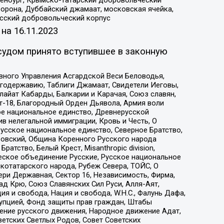
Оренбург, Крымско-татарский добровольческий
орона, Дуббайский джамаат, московская ячейка,
усский добровольческий корпус
 на
16.11.2023
судом принято вступившее в законную
вного Управления Асгардской Веси Беловодья,
годержавию, Таблиги Джамаат, Свидетели Иеговы,
айат Кабарды, Балкарии и Карачая, Союз славян,
т-18, Благородный Орден Дьявола, Армия воли
ое национальное единство, Древнерусской
 нелегальной иммиграции, Кровь и Честь, О
усское национальное единство, Северное Братство,
ровский, Община Коренного Русского народа
атство, Белый Крест, Misanthropic division,
еское объединение Русские, Русское национальное
котатарского народа, Рубеж Севера, ТОЙС, О
ри Державная, Сектор 16, Независимость, Фирма,
д Крю, Союз Славянских Сил Руси, Алля-Аят,
я и свобода, Нация и свобода, W.H.С., Фалунь Дафа,
рупцией, Фонд защиты прав граждан, Штабы
ение русского движения, Народное движение Адат,
етских Светлых Родов, Совет Советских