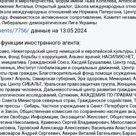
и и миротворчества, Форум имени Льва Копелева, American Counci
ое движение Антальи, Открытый диалог, Школа международных отн
Школа международных отношений им Нормана Патерсона, Центр
ду, Феминистское антивоенное сопротивление, Комитет независ
а, Либерально-демократическая Лига Украины
uments/7756/
данные на
13.05.2024
функции иностранного агента:
раво, Нижегородский центр немецкой и европейской культуры,
тики, Фонд борьбы с коррупцией, Альянс врачей, НАСИЛИЮ.НЕТ,
я инициатива, Гражданский Союз, Хасдей Ерушалаим, Центр по
юченных, Институт глобализации и социальных движений, Цент
ты прав граждан, Благотворительный фонд помощи осужденным
а, Проект Апрель, Самарская губерния, Эра здоровья, Мемориал
ера, Центр СИБАЛЬТ, Уральская правозащитная группа, Женщины
по правам человека, Дальневосточный центр развития гражданс
ологических исследований, Сутяжник, АКАДЕМИЯ ПО ПРАВАМ Ч
е Совета Министров северных стран, Гражданское содействие,
я прессы - Сибирь, Частное учреждение в Санкт-Петербурге С
 и Закон, Общественная комиссия по сохранению наследия ак
звития Свободы Информации, Экозащита!-Женсовет, Общественн
Регина Николаевна, Кривенко Сергей Владимирович, Милославс
совна, Туровский Александр Алексеевич, Васильева Анастасия
Пивоваров Андрей Сергеевич, Аверин Виталий Евгеньевич, Бара