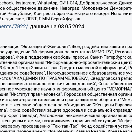
Facebook, Instagram, WhatsApp, СИЧ-С14, Добровольческое Движ
ское общественное движение, Невоград, Молодежное Демократ
ой Республики, Конгресс ойрат-калмыцкого народа, Исполнит
бъединение, ЛГБТ, Я.МЫ Сергей Фургал
uments/7822/
данные на
03.05.2024
Общество с ограниченной ответственностью "Радио Свободная Европа/Радио Свобода", Чешское информационное агентство "MEDIUM-ORIENT", Красноярская региональная общественная организация "Мы против СПИДа", Камалягин Денис Николаевич, Маркелов Сергей Евгеньевич, Пономарев Лев Александрович, Савицкая Людмила Алексеевна, Автономная некоммерческая организация "Центр по работе с проблемой насилия "НАСИЛИЮ.НЕТ", Межрегиональный профессиональный союз работников здравоохранения "Альянс врачей", Юридическое лицо, зарегистрированное в Латвийской Республике, SIA "Medusa Project" (регистрационный номер 40103797863, дата регистрации 10.06.2014), Некоммерческая организация "Фонд по борьбе с коррупцией", Автономная некоммерческая организация "Институт права и публичной политики", Баданин Роман Сергеевич, Гликин Максим Александрович, Железнова Мария Михайловна, Лукьянова Юлия Сергеевна, Маетная Елизавета Витальевна, Маняхин Петр Борисович, Чуракова Ольга Владимировна, Ярош Юлия Петровна, Юридическое лицо "The Insider SIA", зарегистрированное в Риге, Латвийская Республика (дата регистрации 26.06.2015), являющееся администратором доменного имени интернет-издания "The Insider SIA", https://theins.ru, Постернак Алексей Евгеньевич, Рубин Михаил Аркадьевич, Анин Роман Александрович, Юридическое лицо Istories fonds, зарегистрированное в Латвийской Республике (регистрационный номер 50008295751, дата регистрации 24.02.2020), Великовский Дмитрий Александрович, Долинина Ирина Николаевна, Мароховская Алеся Алексеевна, Шлейнов Роман Юрьевич, Шмагун Олеся Валентиновна, Общество с ограниченной ответственностью "Альтаир 2021", Общество с ограниченной ответственностью "Вега 2021", Общество с ограниченной ответственностью "Главный редактор 2021", Общество с ограниченной ответственностью "Ромашки монолит", Важенков Артем Валерьевич, Ивановская областная общественная организация "Центр гендерных исследований", Гурман Юрий Альбертович, Медиапроект "ОВД-Инфо", Егоров Владимир Владимирович, Жилинский Владимир Александрович, Общество с ограниченной ответственностью "ЗП", Иванова София Юрьевна, Карезина Инна Павловна, Кильтау Екатерина Викторовна, Петров Алексей Викторович, Пискунов Сергей Евгеньевич, Смирнов Сергей Сергеевич, Тихонов Михаил Сергеевич, Общество с ограниченной ответственностью "ЖУРНАЛИСТ-ИНОСТРАННЫЙ АГЕНТ", Арапова Галина Юрьевна, Вольтская Татьяна Анатольевна, Американская компания "Mason G.E.S. Anonymous Foundation" (США), являющаяся владельцем интернет-издания https://mnews.world/, Компания "Stichting Bellingcat", зарегистрированная в Нидерландах (дата регистрации 11.07.2018), Захаров Андрей Вячеславович, Клепиковская Екатерина Дмитриевна, Общество с ограниченной ответственностью "МЕМО", Перл Роман Александрович, Симонов Евгений Алексеевич, Соловьева Елена Анатольевна, Сотников Даниил Владимирович, Сурначева Елизавета Дмитриевна, Автономная некоммерческая организация по защите прав человека и информированию населения "Якутия – Наше Мнение", Общество с ограниченной ответственностью "Москоу диджитал медиа", с 26.01.2023 Общество с ограниченной ответственностью "Чайка Белые сады", Ветошкина Валерия Валерьевна, Заговора Максим Александрович, Межрегиональное общественное движение "Российская ЛГБТ - сеть", Оленичев Максим Владимирович, Павлов Иван Юрьевич, Скворцова Елена Сергеевна, Общество с ограниченной ответственностью "Как бы инагент", Кочетков Игорь Викторович, Общество с ограниченной ответственностью "Честные выборы", Еланчик Олег Александрович, Общество с ограниченной ответственностью "Нобелевский призыв", Гималова Регина Эмилевна, Григорьев Андрей Валерьевич, Григорьева Алина Александровна, Ассоциация по содействию защите прав призывников, альтернативнослужащих и военнослужащих "Правозащитная группа "Гражданин.Армия.Право", Хисамова Регина Фаритовна, Автономная некоммерческая организация по реализа