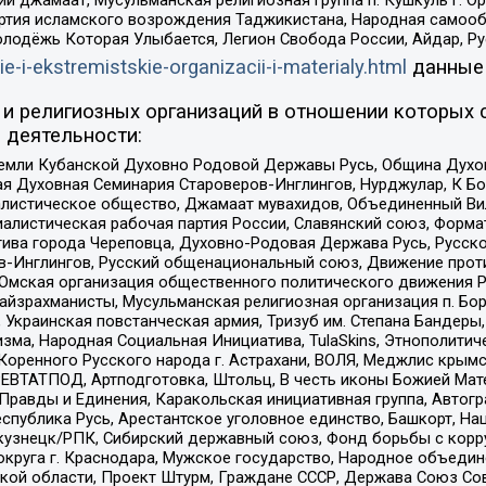
ий джамаат, Мусульманская религиозная группа п. Кушкуль г. 
ртия исламского возрождения Таджикистана, Народная самооб
олодёжь Которая Улыбается, Легион Свобода России, Айдар, Р
ie-i-ekstremistskie-organizacii-i-materialy.html
данные
и религиозных организаций в отношении которых 
 деятельности:
земли Кубанской Духовно Родовой Державы Русь, Община Духо
 Духовная Семинария Староверов-Инглингов, Нурджулар, К Бо
листическое общество, Джамаат мувахидов, Объединенный Вил
иалистическая рабочая партия России, Славянский союз, Форма
ива города Череповца, Духовно-Родовая Держава Русь, Русск
-Инглингов, Русский общенациональный союз, Движение против
 Омская организация общественного политического движения Р
йзрахманисты, Мусульманская религиозная организация п. Бо
краинская повстанческая армия, Тризуб им. Степана Бандеры, Бр
зма, Народная Социальная Инициатива, TulaSkins, Этнополитич
оренного Русского народа г. Астрахани, ВОЛЯ, Меджлис крымс
РЕВТАТПОД, Артподготовка, Штольц, В честь иконы Божией Мате
равды и Единения, Каракольская инициативная группа, Автогра
спублика Русь, Арестантское уголовное единство, Башкорт, Наци
окузнецк/РПК, Сибирский державный союз, Фонд борьбы с кор
округа г. Краснодара, Мужское государство, Народное объедин
ой области, Проект Штурм, Граждане СССР, Держава Союз Сов