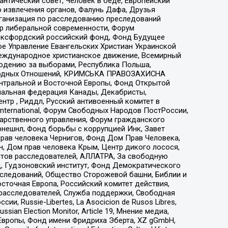
нтический совет, Человек в беде, Европейский
 извлечения органов, Фалунь Дафа, Друзья
рганизация по расследованию преследований
тр либеральной современности, Форум
 Оксфордский российский фонд, Фонд Будущее
е Управление Евангельских Христиан Украинской
еждународное христианское движение, Всемирный
людению за выборами, Республика Польша,
народных Отношений, КРИМСЬКА ПРАВОЗАХИСНА
ы Центральной и Восточной Европы, Фонд Открытой
иональная федерация Канады, Декабристы,
тр , Риддл, Русский антивоенный комитет в
nternational, Форум Свободных Народов ПостРоссии,
дарственного управления, Форум гражданского
рнешнл, Фонд борьбы с коррупцией Инк, Завет
прав человека Чернигов, Фонд Дом Прав Человека,
н, Дом прав человека Крым, Центр дикого лосося,
стов расследователей, АЛЛАТРА, За свободную
д, Гудзоновский институт, Фонд Демократического
сследований, Общество Сторожевой башни, Библии и
сточная Европа, Российский комитет действия,
-расследователей, Служба поддержки, Свободная
 Russie-Libertes, La Asocicion de Rusos Libres,
an Election Monitor, Article 19, Мнение медиа,
Европы, Фонд имени Фридриха Эберта, XZ gGmbH,