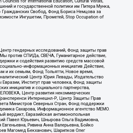
ls for International Education, Cultural Vistas,
ошений и государственной политики им Питера Мунка,
 Гражданских Свобод, Фонд Бориса Немцова за
имости Ингушетии, Прометей, Stop Occupation of
 Центр гендерных исследований, Фонд защиты прав
 Мы против СПИДа, СВЕЧА, Гуманитарное действие,
ддержки и содействия развитию средств массовой
р социально-информационных инициатив Действие,
 и их семьям, Фонд Тольятти, Новое время,
, Аналитический Центр Юрия Левады, Издательство
 Евразии, Институт прав человека, Фонд защиты
ких инициатив и социального партнерства,
ЕЛОВЕКА, Центр развития некоммерческих
 Трансперенси Интернешнл-Р, Центр Защиты Прав
овета Министров Северных Стран, Фонд поддержки
адемика Сахарова, Информационное агентство МЕМО.
ый вердикт, Евразийская антимонопольная
кий Павел Юрьевич, Шнырова Ольга Вадимовна,
 Евгеньевна, Ривина Анна Валерьевна, Бойко
хоев Магомед Бекханович, Шарипков Олег