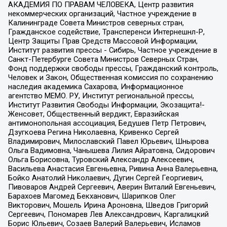
АКАДЕМИЯ ПО ПРАВАМ ЧЕЛОВЕКА, Центр развития
некоммерческих организаций, Частное учреждение в
Калининграде Совета Министров северных стран,
Гражданское содействие, Трансперенси Интернешнл-Р,
Центр Защиты Прав Средств Массовой Информации,
Институт развития прессы - Сибирь, Частное учреждение в
Санкт-Петербурге Совета Министров Северных Стран,
Фонд поддержки свободы прессы, Гражданский контроль,
Человек и Закон, Общественная комиссия по сохранению
наследия академика Сахарова, Информационное
агентство МЕМО. РУ, Институт региональной прессы,
Институт Развития Свободы Информации, Экозащита!-
Женсовет, Общественный вердикт, Евразийская
антимонопольная ассоциация, Бедушев Петр Петрович,
Дзугкоева Регина Николаевна, Кривенко Сергей
Владимирович, Милославский Павел Юрьевич, Шнырова
Ольга Вадимовна, Чанышева Лилия Айратовна, Сидорович
Ольга Борисовна, Туровский Александр Алексеевич,
Васильева Анастасия Евгеньевна, Ривина Анна Валерьевна,
Бойко Анатолий Николаевич, Дугин Сергей Георгиевич,
Пивоваров Андрей Сергеевич, Аверин Виталий Евгеньевич,
Барахоев Магомед Бекханович, Шарипков Олег
Викторович, Мошель Ирина Ароновна, Шведов Григорий
Сергеевич, Пономарев Лев Александрович, Каргалицкий
Борис Юльевич, Созаев Валерий Валерьевич, Исламов