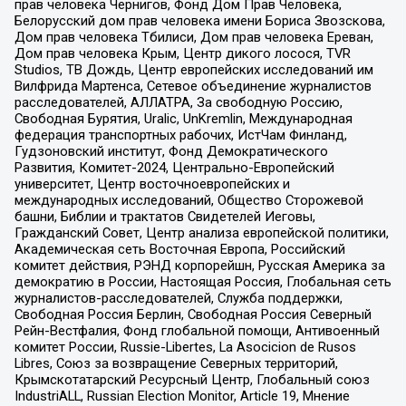
прав человека Чернигов, Фонд Дом Прав Человека,
Белорусский дом прав человека имени Бориса Звозскова,
Дом прав человека Тбилиси, Дом прав человека Ереван,
Дом прав человека Крым, Центр дикого лосося, TVR
Studios, ТВ Дождь, Центр европейских исследований им
Вилфрида Мартенса, Сетевое объединение журналистов
расследователей, АЛЛАТРА, За свободную Россию,
Свободная Бурятия, Uralic, UnKremlin, Международная
федерация транспортных рабочих, ИстЧам Финланд,
Гудзоновский институт, Фонд Демократического
Развития, Комитет-2024, Центрально-Европейский
университет, Центр восточноевропейских и
международных исследований, Общество Сторожевой
башни, Библии и трактатов Свидетелей Иеговы,
Гражданский Совет, Центр анализа европейской политики,
Академическая сеть Восточная Европа, Российский
комитет действия, РЭНД корпорейшн, Русская Америка за
демократию в России, Настоящая Россия, Глобальная сеть
журналистов-расследователей, Служба поддержки,
Свободная Россия Берлин, Свободная Россия Северный
Рейн-Вестфалия, Фонд глобальной помощи, Антивоенный
комитет России, Russie-Libertes, La Asocicion de Rusos
Libres, Союз за возвращение Северных территорий,
Крымскотатарский Ресурсный Центр, Глобальный союз
IndustriALL, Russian Election Monitor, Article 19, Мнение