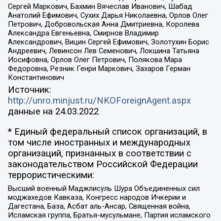
Сергей Маркович, Бахмин Вячеслав Иванович, Шабад
Анатолий Ефимович, Сухих Дарья Николаевна, Орлов Олег
Петрович, Добровольская Анна Дмитриевна, Королева
Александра Евгеньевна, Смирнов Владимир
Александрович, Вицин Сергей Ефимович, Золотухин Борис
Андреевич, Левинсон Лев Семенович, Локшина Татьяна
Иосифовна, Орлов Олег Петрович, Полякова Мара
Федоровна, Резник Генри Маркович, Захаров Герман
Константинович
Источник:
http://unro.minjust.ru/NKOForeignAgent.aspx
данные на
24.03.2022
* Единый федеральный список организаций, в
том числе иностранных и международных
организаций, признанных в соответствии с
законодательством Российской Федерации
террористическими:
Высший военный Маджлисуль Шура Объединенных сил
моджахедов Кавказа, Конгресс народов Ичкерии и
Дагестана, База, Асбат аль-Ансар, Священная война,
Исламская группа, Братья-мусульмане, Партия исламского