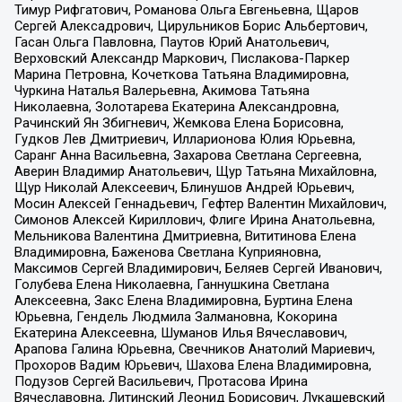
Тимур Рифгатович, Романова Ольга Евгеньевна, Щаров
Сергей Алексадрович, Цирульников Борис Альбертович,
Гасан Ольга Павловна, Паутов Юрий Анатольевич,
Верховский Александр Маркович, Пислакова-Паркер
Марина Петровна, Кочеткова Татьяна Владимировна,
Чуркина Наталья Валерьевна, Акимова Татьяна
Николаевна, Золотарева Екатерина Александровна,
Рачинский Ян Збигневич, Жемкова Елена Борисовна,
Гудков Лев Дмитриевич, Илларионова Юлия Юрьевна,
Саранг Анна Васильевна, Захарова Светлана Сергеевна,
Аверин Владимир Анатольевич, Щур Татьяна Михайловна,
Щур Николай Алексеевич, Блинушов Андрей Юрьевич,
Мосин Алексей Геннадьевич, Гефтер Валентин Михайлович,
Симонов Алексей Кириллович, Флиге Ирина Анатольевна,
Мельникова Валентина Дмитриевна, Вититинова Елена
Владимировна, Баженова Светлана Куприяновна,
Максимов Сергей Владимирович, Беляев Сергей Иванович,
Голубева Елена Николаевна, Ганнушкина Светлана
Алексеевна, Закс Елена Владимировна, Буртина Елена
Юрьевна, Гендель Людмила Залмановна, Кокорина
Екатерина Алексеевна, Шуманов Илья Вячеславович,
Арапова Галина Юрьевна, Свечников Анатолий Мариевич,
Прохоров Вадим Юрьевич, Шахова Елена Владимировна,
Подузов Сергей Васильевич, Протасова Ирина
Вячеславовна, Литинский Леонид Борисович, Лукашевский