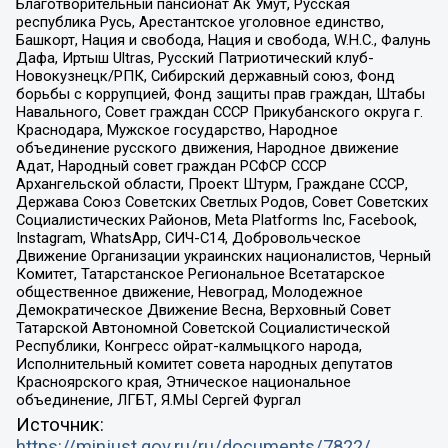
Благотворительный пансионат Ак Умут, Русская
республика Русь, Арестантское уголовное единство,
Башкорт, Нация и свобода, Нация и свобода, W.H.С., Фалунь
Дафа, Иртыш Ultras, Русский Патриотический клуб-
Новокузнецк/РПК, Сибирский державный союз, Фонд
борьбы с коррупцией, Фонд защиты прав граждан, Штабы
Навального, Совет граждан СССР Прикубанского округа г.
Краснодара, Мужское государство, Народное
объединение русского движения, Народное движение
Адат, Народный совет граждан РСФСР СССР
Архангельской области, Проект Штурм, Граждане СССР,
Держава Союз Советских Светлых Родов, Совет Советских
Социалистических Районов, Meta Platforms Inc, Facebook,
Instagram, WhatsApp, СИЧ-С14, Добровольческое
Движение Организации украинских националистов, Черный
Комитет, Татарстанское Региональное Всетатарское
общественное движение, Невоград, Молодежное
Демократическое Движение Весна, Верховный Совет
Татарской Автономной Советской Социалистической
Республики, Конгресс ойрат-калмыцкого народа,
Исполнительный комитет совета народных депутатов
Красноярского края, Этническое национальное
объединение, ЛГБТ, Я.МЫ Сергей Фургал
Источник:
https://minjust.gov.ru/ru/documents/7822/