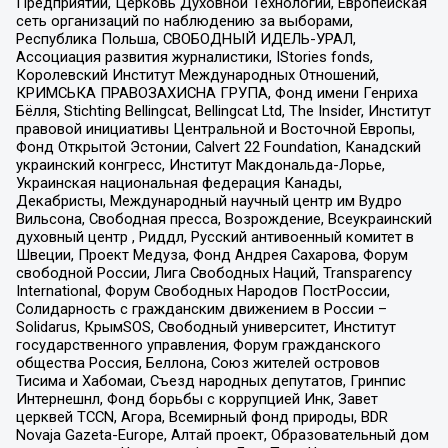
Предприятий, Церковь Духовной Технологии, Европейская
сеть организаций по наблюдению за выборами,
Республика Польша, СВОБОДНЫЙ ИДЕЛЬ-УРАЛ,
Ассоциация развития журналистики, IStories fonds,
Королевский Институт Международных Отношений,
КРИМСЬКА ПРАВОЗАХИСНА ГРУПА, Фонд имени Генриха
Бёлля, Stichting Bellingcat, Bellingcat Ltd, The Insider, Институт
правовой инициативы Центральной и Восточной Европы,
Фонд Открытой Эстонии, Calvert 22 Foundation, Канадский
украинский конгресс, Институт Макдональда-Лорье,
Украинская национальная федерация Канады,
Декабристы, Международный научный центр им Вудро
Вильсона, Свободная пресса, Возрождение, Всеукраинский
духовный центр , Риддл, Русский антивоенный комитет в
Швеции, Проект Медуза, Фонд Андрея Сахарова, Форум
свободной России, Лига Свободных Наций, Transparеncy
International, Форум Свободных Народов ПостРоссии,
Солидарность с гражданским движением в России –
Solidarus, КрымSOS, Свободный университет, Институт
государственного управления, Форум гражданского
общества Россия, Беллона, Союз жителей островов
Тисима и Хабомаи, Съезд народных депутатов, Гринпис
Интернешнл, Фонд борьбы с коррупцией Инк, Завет
церквей TCCN, Агора, Всемирный фонд природы, BDR
Novaja Gazeta-Europe, Алтай проект, Образовательный дом