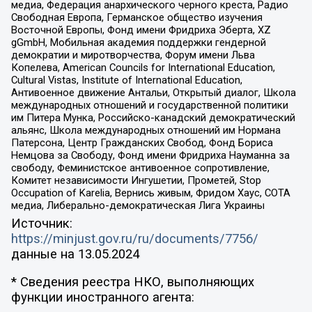
медиа, Федерация анархического черного креста, Радио
Свободная Европа, Германское общество изучения
Восточной Европы, Фонд имени Фридриха Эберта, XZ
gGmbH, Мобильная академия поддержки гендерной
демократии и миротворчества, Форум имени Льва
Копелева, American Councils for International Education,
Cultural Vistas, Institute of International Education,
Антивоенное движение Антальи, Открытый диалог, Школа
международных отношений и государственной политики
им Питера Мунка, Российско-канадский демократический
альянс, Школа международных отношений им Нормана
Патерсона, Центр Гражданских Свобод, Фонд Бориса
Немцова за Свободу, Фонд имени Фридриха Науманна за
свободу, Феминистское антивоенное сопротивление,
Комитет независимости Ингушетии, Прометей, Stop
Occupation of Karelia, Вернись живым, Фридом Хаус, СОТА
медиа, Либерально-демократическая Лига Украины
Источник:
https://minjust.gov.ru/ru/documents/7756/
данные на
13.05.2024
* Сведения реестра НКО, выполняющих
функции иностранного агента: