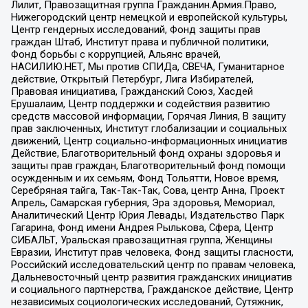
Лилит, Правозащитная группа Гражданин.Армия.Право,
Нижегородский центр немецкой и европейской культуры,
Центр гендерных исследований, Фонд защиты прав
граждан Штаб, Институт права и публичной политики,
Фонд борьбы с коррупцией, Альянс врачей,
НАСИЛИЮ.НЕТ, Мы против СПИДа, СВЕЧА, Гуманитарное
действие, Открытый Петербург, Лига Избирателей,
Правовая инициатива, Гражданский Союз, Хасдей
Ерушалаим, Центр поддержки и содействия развитию
средств массовой информации, Горячая Линия, В защиту
прав заключенных, Институт глобализации и социальных
движений, Центр социально-информационных инициатив
Действие, Благотворительный фонд охраны здоровья и
защиты прав граждан, Благотворительный фонд помощи
осужденным и их семьям, Фонд Тольятти, Новое время,
Серебряная тайга, Так-Так-Так, Сова, центр Анна, Проект
Апрель, Самарская губерния, Эра здоровья, Мемориал,
Аналитический Центр Юрия Левады, Издательство Парк
Гагарина, Фонд имени Андрея Рылькова, Сфера, Центр
СИБАЛЬТ, Уральская правозащитная группа, Женщины
Евразии, Институт прав человека, Фонд защиты гласности,
Российский исследовательский центр по правам человека,
Дальневосточный центр развития гражданских инициатив
и социального партнерства, Гражданское действие, Центр
независимых социологических исследований, Сутяжник,