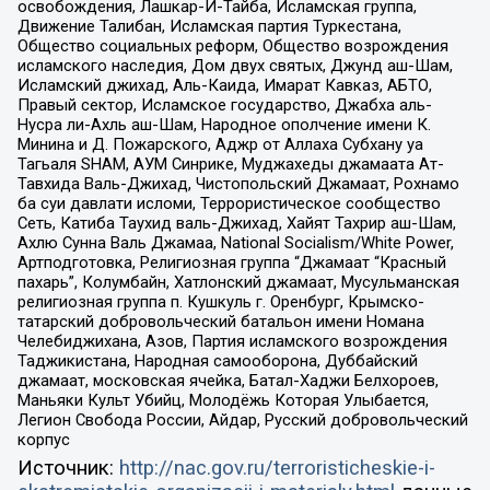
освобождения, Лашкар-И-Тайба, Исламская группа,
Движение Талибан, Исламская партия Туркестана,
Общество социальных реформ, Общество возрождения
исламского наследия, Дом двух святых, Джунд аш-Шам,
Исламский джихад, Аль-Каида, Имарат Кавказ, АБТО,
Правый сектор, Исламское государство, Джабха аль-
Нусра ли-Ахль аш-Шам, Народное ополчение имени К.
Минина и Д. Пожарского, Аджр от Аллаха Субхану уа
Тагьаля SHAM, АУМ Синрике, Муджахеды джамаата Ат-
Тавхида Валь-Джихад, Чистопольский Джамаат, Рохнамо
ба суи давлати исломи, Террористическое сообщество
Сеть, Катиба Таухид валь-Джихад, Хайят Тахрир аш-Шам,
Ахлю Сунна Валь Джамаа, National Socialism/White Power,
Артподготовка, Религиозная группа “Джамаат “Красный
пахарь”, Колумбайн, Хатлонский джамаат, Мусульманская
религиозная группа п. Кушкуль г. Оренбург, Крымско-
татарский добровольческий батальон имени Номана
Челебиджихана, Азов, Партия исламского возрождения
Таджикистана, Народная самооборона, Дуббайский
джамаат, московская ячейка, Батал-Хаджи Белхороев,
Маньяки Культ Убийц, Молодёжь Которая Улыбается,
Легион Свобода России, Айдар, Русский добровольческий
корпус
Источник:
http://nac.gov.ru/terroristicheskie-i-