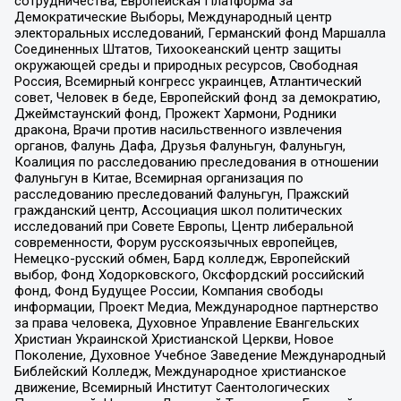
сотрудничества, Европейская Платформа за
Демократические Выборы, Международный центр
электоральных исследований, Германский фонд Маршалла
Соединенных Штатов, Тихоокеанский центр защиты
окружающей среды и природных ресурсов, Свободная
Россия, Всемирный конгресс украинцев, Атлантический
совет, Человек в беде, Европейский фонд за демократию,
Джеймстаунский фонд, Прожект Хармони, Родники
дракона, Врачи против насильственного извлечения
органов, Фалунь Дафа, Друзья Фалуньгун, Фалуньгун,
Коалиция по расследованию преследования в отношении
Фалуньгун в Китае, Всемирная организация по
расследованию преследований Фалуньгун, Пражский
гражданский центр, Ассоциация школ политических
исследований при Совете Европы, Центр либеральной
современности, Форум русскоязычных европейцев,
Немецко-русский обмен, Бард колледж, Европейский
выбор, Фонд Ходорковского, Оксфордский российский
фонд, Фонд Будущее России, Компания свободы
информации, Проект Медиа, Международное партнерство
за права человека, Духовное Управление Евангельских
Христиан Украинской Христианской Церкви, Новое
Поколение, Духовное Учебное Заведение Международный
Библейский Колледж, Международное христианское
движение, Всемирный Институт Саентологических