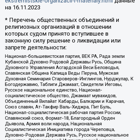
ekstremistskie-organizacii-i-materialy.html
данные
на
16.11.2023
* Перечень общественных объединений и
религиозных организаций в отношении
которых судом принято вступившее в
законную силу решение о ликвидации или
запрете деятельности:
Национал-большевистская партия, ВЕК РА, Рада земли
Кубанской Духовно Родовой Державы Русь, Община
Духовного Управления Асгардской Веси Беловодья,
Славянская Община Капища Веды Перуна, Мужская
Духовная Семинария Староверов-Инглингов, Нурджулар, К
Богодержавию, Таблиги Джамаат, Свидетели Иеговы,
Русское национальное единство, Национал-
социалистическое общество, Джамаат мувахидов,
Объединенный Вилайат Кабарды, Балкарии и Карачая,
Союз славян, Ат-Такфир Валь-Хиджра, Пит Буль,
Национал-социалистическая рабочая партия России,
Славянский союз, Формат-18, Благородный Орден
Дьявола, Армия воли народа, Национальная
Социалистическая Инициатива города Череповца,
Духовно-Родовая Держава Русь, Русское национальное