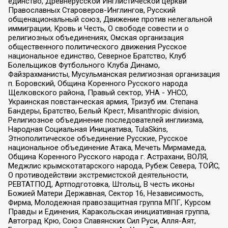
единство, Древнерусской Инглистической церкви
Православных Староверов-Инглингов, Русский
общенациональный союз, Движение против нелегальной
иммиграции, Кровь и Честь, О свободе совести и о
религиозных объединениях, Омская организация
общественного политического движения Русское
национальное единство, Северное Братство, Клуб
Болельщиков Футбольного Клуба Динамо,
Файзрахманисты, Мусульманская религиозная организация
п. Боровский, Община Коренного Русского народа
Щелковского района, Правый сектор, УНА - УНСО,
Украинская повстанческая армия, Тризуб им. Степана
Бандеры, Братство, Белый Крест, Misanthropic division,
Религиозное объединение последователей инглиизма,
Народная Социальная Инициатива, TulaSkins,
Этнополитическое объединение Русские, Русское
национальное объединение Атака, Мечеть Мирмамеда,
Община Коренного Русского народа г. Астрахани, ВОЛЯ,
Меджлис крымскотатарского народа, Рубеж Севера, ТОЙС,
О противодействии экстремистской деятельности,
РЕВТАТПОД, Артподготовка, Штольц, В честь иконы
Божией Матери Державная, Сектор 16, Независимость,
Фирма, Молодежная правозащитная группа МПГ, Курсом
Правды и Единения, Каракольская инициативная группа,
Автоград Крю, Союз Славянских Сил Руси, Алля-Аят,