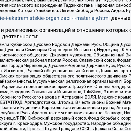
ий джамаат, Мусульманская религиозная группа п. Кушкуль г. 
ртия исламского возрождения Таджикистана, Народная самооб
олодёжь Которая Улыбается, Легион Свобода России, Айдар, Р
ie-i-ekstremistskie-organizacii-i-materialy.html
данные
и религиозных организаций в отношении которых 
 деятельности:
земли Кубанской Духовно Родовой Державы Русь, Община Духо
 Духовная Семинария Староверов-Инглингов, Нурджулар, К Бо
листическое общество, Джамаат мувахидов, Объединенный Вил
иалистическая рабочая партия России, Славянский союз, Форма
ива города Череповца, Духовно-Родовая Держава Русь, Русск
-Инглингов, Русский общенациональный союз, Движение против
 Омская организация общественного политического движения Р
йзрахманисты, Мусульманская религиозная организация п. Бо
краинская повстанческая армия, Тризуб им. Степана Бандеры, Бр
зма, Народная Социальная Инициатива, TulaSkins, Этнополитич
оренного Русского народа г. Астрахани, ВОЛЯ, Меджлис крымс
РЕВТАТПОД, Артподготовка, Штольц, В честь иконы Божией Мате
равды и Единения, Каракольская инициативная группа, Автогра
спублика Русь, Арестантское уголовное единство, Башкорт, Наци
окузнецк/РПК, Сибирский державный союз, Фонд борьбы с кор
округа г. Краснодара, Мужское государство, Народное объедин
ой области, Проект Штурм, Граждане СССР, Держава Союз Сов