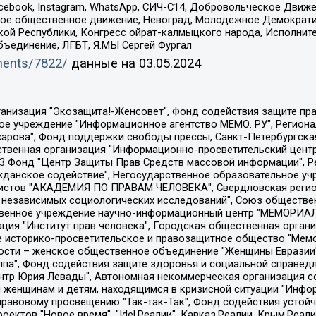
Facebook, Instagram, WhatsApp, СИЧ-С14, Добровольческое Движ
ское общественное движение, Невоград, Молодежное Демократ
ой Республики, Конгресс ойрат-калмыцкого народа, Исполнит
бъединение, ЛГБТ, Я.МЫ Сергей Фургал
uments/7822/
данные на
03.05.2024
Общество с ограниченной ответственностью "Радио Свободная Европа/Радио Свобода", Чешское информационное агентство "MEDIUM-ORIENT", Красноярская региональная общественная организация "Мы против СПИДа", Камалягин Денис Николаевич, Маркелов Сергей Евгеньевич, Пономарев Лев Александрович, Савицкая Людмила Алексеевна, Автономная некоммерческая организация "Центр по работе с проблемой насилия "НАСИЛИЮ.НЕТ", Межрегиональный профессиональный союз работников здравоохранения "Альянс врачей", Юридическое лицо, зарегистрированное в Латвийской Республике, SIA "Medusa Project" (регистрационный номер 40103797863, дата регистрации 10.06.2014), Некоммерческая организация "Фонд по борьбе с коррупцией", Автономная некоммерческая организация "Институт права и публичной политики", Баданин Роман Сергеевич, Гликин Максим Александрович, Железнова Мария Михайловна, Лукьянова Юлия Сергеевна, Маетная Елизавета Витальевна, Маняхин Петр Борисович, Чуракова Ольга Владимировна, Ярош Юлия Петровна, Юридическое лицо "The Insider SIA", зарегистрированное в Риге, Латвийская Республика (дата регистрации 26.06.2015), являющееся администратором доменного имени интернет-издания "The Insider SIA", https://theins.ru, Постернак Алексей Евгеньевич, Рубин Михаил Аркадьевич, Анин Роман Александрович, Юридическое лицо Istories fonds, зарегистрированное в Латвийской Республике (регистрационный номер 50008295751, дата регистрации 24.02.2020), Великовский Дмитрий Александрович, Долинина Ирина Николаевна, Мароховская Алеся Алексеевна, Шлейнов Роман Юрьевич, Шмагун Олеся Валентиновна, Общество с ограниченной ответственностью "Альтаир 2021", Общество с ограниченной ответственностью "Вега 2021", Общество с ограниченной ответственностью "Главный редактор 2021", Общество с ограниченной ответственностью "Ромашки монолит", Важенков Артем Валерьевич, Ивановская областная общественная организация "Центр гендерных исследований", Гурман Юрий Альбертович, Медиапроект "ОВД-Инфо", Егоров Владимир Владимирович, Жилинский Владимир Александрович, Общество с ограниченной ответственностью "ЗП", Иванова София Юрьевна, Карезина Инна Павловна, Кильтау Екатерина Викторовна, Петров Алексей Викторович, Пискунов Сергей Евгеньевич, Смирнов Сергей Сергеевич, Тихонов Михаил Сергеевич, Общество с ограниченной ответственностью "ЖУРНАЛИСТ-ИНОСТРАННЫЙ АГЕНТ", Арапова Галина Юрьевна, Вольтская Татьяна Анатольевна, Американская компания "Mason G.E.S. Anonymous Foundation" (США), являющаяся владельцем интернет-издания https://mnews.world/, Компания "Stichting Bellingcat", зарегистрированная в Нидерландах (дата регистрации 11.07.2018), Захаров Андрей Вячеславович, Клепиковская Екатерина Дмитриевна, Общество с ограниченной ответственностью "МЕМО", Перл Роман Александрович, Симонов Евгений Алексеевич, Соловьева Елена Анатольевна, Сотников Даниил Владимирович, Сурначева Елизавета Дмитриевна, Автономная некоммерческая организация по защите прав человека и информированию населения "Якутия – Наше Мнение", Общество с ограниченной ответственностью "Москоу диджитал медиа", с 26.01.2023 Общество с ограниченной ответственностью "Чайка Белые сады", Ветошкина Валерия Валерьевна, Заговора Максим Александрович, Межрегиональное общественное движение "Российская ЛГБТ - сеть", Оленичев Максим Владимирович, Павлов Иван Юрьевич, Скворцова Елена Сергеевна, Общество с ограниченной ответственностью "Как бы инагент", Кочетков Игорь Викторович, Общество с ограниченной ответственностью "Честные выборы", Еланчик Олег Александрович, Общество с ограниченной ответственностью "Нобелевский призыв", Гималова Регина Эмилевна, Григорьев Андрей Валерьевич, Григорьева Алина Александровна, Ассоциация по содействию защите прав призывников, альтернативнослужащих и военнослужащих "Правозащитная группа "Гражданин.Армия.Право", Хисамова Регина Фаритовна, Автономная некоммерческая организация по реализа