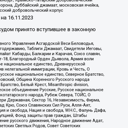
Оренбург, Крымско-татарский добровольческий
орона, Дуббайский джамаат, московская ячейка,
усский добровольческий корпус
 на
16.11.2023
судом принято вступившее в законную
вного Управления Асгардской Веси Беловодья,
годержавию, Таблиги Джамаат, Свидетели Иеговы,
айат Кабарды, Балкарии и Карачая, Союз славян,
т-18, Благородный Орден Дьявола, Армия воли
ое национальное единство, Древнерусской
 нелегальной иммиграции, Кровь и Честь, О
усское национальное единство, Северное Братство,
ровский, Община Коренного Русского народа
атство, Белый Крест, Misanthropic division,
еское объединение Русские, Русское национальное
котатарского народа, Рубеж Севера, ТОЙС, О
ри Державная, Сектор 16, Независимость, Фирма,
д Крю, Союз Славянских Сил Руси, Алля-Аят,
я и свобода, Нация и свобода, W.H.С., Фалунь Дафа,
рупцией, Фонд защиты прав граждан, Штабы
ение русского движения, Народное движение Адат,
етских Светлых Родов, Совет Советских