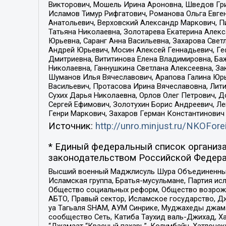
Викторович, Мошель Ирина Ароновна, Шведов Гри
Исламов Тимур Рифгатович, Романова Ольга Евге
Анатольевич, Верховский Александр Маркович, П
Татьяна Николаевна, Золотарева Екатерина Алек
Юрьевна, Саранг Анна Васильевна, Захарова Свет
Андрей Юрьевич, Мосин Алексей Геннадьевич, Ге
Дмитриевна, Вититинова Елена Владимировна, Ба
Николаевна, Ганнушкина Светлана Алексеевна, За
Шуманов Илья Вячеславович, Арапова Галина Юрь
Васильевич, Протасова Ирина Вячеславовна, Лит
Сухих Дарья Николаевна, Орлов Олег Петрович, 
Сергей Ефимович, Золотухин Борис Андреевич, Л
Генри Маркович, Захаров Герман Константинович
Источник:
http://unro.minjust.ru/NKOFore
* Единый федеральный список организа
законодательством Российской Федера
Высший военный Маджлисуль Шура Объединенных с
Исламская группа, Братья-мусульмане, Партия ис
Общество социальных реформ, Общество возрожд
АБТО, Правый сектор, Исламское государство, Д
уа Тагьаля SHAM, АУМ Синрике, Муджахеды джама
сообщество Сеть, Катиба Таухид валь-Джихад, Хай