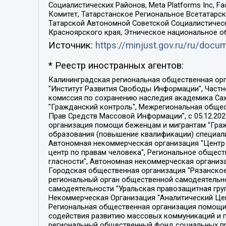
Социалистических Районов, Meta Platforms Inc, 
Комитет, Татарстанское Региональное Всетатар
Татарской Автономной Советской Социалистическ
Красноярского края, Этническое национальное о
Источник:
https://minjust.gov.ru/ru/doc
* Реестр иностранных агентов:
Калининградская региональная общественная организация "Экозащита!-Женсовет", Фонд содействия защите прав и свобод граждан "Общественный вердикт", Фонд "Институт Развития Свободы Информации", Частное учреждение "Информационное агентство МЕМО. РУ", Региональная общественная организация "Общественная комиссия по сохранению наследия академика Сахарова", Фонд поддержки свободы прессы, Санкт-Петербургская общественная правозащитная организация "Гражданский контроль", Межрегиональная общественная организация "Информационно-просветительский центр "Мемориал", Региональный Фонд "Центр Защиты Прав Средств Массовой Информации", с 05.12.2023 Фонд "Центр Защиты Прав Средств массовой информации", Региональная общественная благотворительная организация помощи беженцам и мигрантам "Гражданское содействие", Негосударственное образовательное учреждение дополнительного профессионального образования (повышение квалификации) специалистов "АКАДЕМИЯ ПО ПРАВАМ ЧЕЛОВЕКА", Свердловская региональная общественная организация "Сутяжник", Автономная некоммерческая организация "Центр независимых социологических исследований", Союз общественных объединений "Российский исследовательский центр по правам человека", Региональное общественное учреждение научно-информационный центр "МЕМОРИАЛ", Некоммерческая организация "Фонд защиты гласности", Автономная некоммерческая организация "Институт прав человека", Городская общественная организация "Екатеринбургское общество "МЕМОРИАЛ", Городская общественная организация "Рязанское историко-просветительское и правозащитное общество "Мемориал" (Рязанский Мемориал), Челябинский региональный орган общественной самодеятельности – женское общественное объединение "Женщины Евразии", Челябинский региональный орган общественной самодеятельности "Уральская правозащитная группа", Фонд содействия защите здоровья и социальной справедливости имени Андрея Рылькова, Автономная Некоммерческая Организация "Аналитический Центр Юрия Левады", Автономная некоммерческая организация социальной поддержки населения "Проект Апрель", Региональная общественная организация помощи женщинам и детям, находящимся в кризисной ситуации "Информационно-методический центр "Анна", Фонд содействия развитию массовых коммуникаций и правовому просвещению "Так-так-Так", Фонд содействия устойчивому развитию "Серебряная тайга", Свердловский региональный общественный фонд социальных проектов "Новое время", "Idel.Реалии", Кавказ.Реалии, Крым.Реалии, Телеканал Настоящее Время, Татаро-башкирская служба Радио Свобода (Azatliq Radiosi), Радио Свободная Европа/Радио Свобода (PCE/PC), "Сибирь.Реалии", "Фактограф", Благотворительный фонд помощи осужденным и их семьям, Автономная некоммерческая организация "Институт глобализации и социальных движений", Фонд "В защиту прав заключенных", Частное учреждение "Центр поддержки и содействия развитию средств массовой информации", Пензенский региональный общественный благотворительный фонд "Гражданский союз", "Север.Реалии", Некоммерческая организация Фонд "Правовая инициатива", 