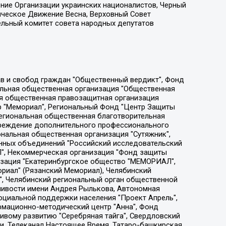
ение Организации украинских националистов, Черный
ическое Движение Весна, Верховный Совет
ельный комитет совета народных депутатов
ции социально-правовых программ "Лилит", Дальневосточное общественное движение "Маяк", Санкт-Петербургская ЛГБТ-инициативная группа "Выход", Инициативная группа ЛГБТ+ "Реверс", Алексеев Андрей Викторович, Бекбулатова Таисия Львовна, Беляев Иван Михайлович, Владыкина Елена Сергеевна, Гельман Марат Александрович, Никульшина Вероника Юрьевна, Толоконникова Надежда Андреевна, Шендерович Виктор Анатольевич, Общество с ограниченной ответственностью "Данное сообщение", Общество с ограниченной ответственностью Издательский дом "Новая глава", Айнбиндер Александра Александровна, Московский комьюнити-центр для ЛГБТ+инициатив, Благотворительный фонд развития филантропии, Deutsche Welle (Германия, Kurt-Schumacher-Strasse 3, 53113 Bonn), Борзунова Мария Михайловна, Воробьев Виктор Викторович, Голубева Анна Львовна, Константинова Алла Михайловна, Малкова Ирина Владимировна, Мурадов Мурад Абдулгалимович, Осетинская Елизавета Николаевна, Понасенков Евгений Николаевич, Ганапольский Матвей Юрьевич, Киселев Евгений Алексеевич, Борухович Ирина Григорьевна, Дремин Иван Тимофеевич, Дубровский Дмитрий Викторович, Красноярская региональная общественная организация поддержки и развития альтернативных образовательных технологий и межкультурных коммуникаций "ИНТЕРРА", Маяковская Екатерина Алексеевна, Фейгин Марк Захарович, Филимонов Андрей Викторович, Дзугкоева Регина Николаевна, Доброхотов Роман Александрович, Дудь Юрий Александрович, Елкин Сергей Владимирович, Кругликов Кирилл Игоревич, Сабунаева Мария Леонидовна, Семенов Алексей Владимирович, Шаинян Карен Багратович, Шульман Екатерина Михайловна, Асафьев Артур Валерьевич, Вахштайн Виктор Семенович, Венедиктов Алексей Алексеевич, Лушникова Екатерина Евгеньевна, Волков Леонид Михайлович, Невзоров Александр Глебович, Пархоменко Сергей Борисович, Сироткин Ярослав Николаевич, Кара-Мурза Владимир Владимирович, Баранова Наталья Владимировна, Гозман Леонид Яковлевич, Кагарлицкий Борис Юльевич, Климарев Михаил Валерьевич, Милов Владимир Станиславович, Автономная некоммерческая организация Краснодарский центр современного искусства "Типография", Моргенштерн Алишер Тагирович, Соболь Любовь Эдуардовна, Общество с ограниченной ответственностью "ЛИЗА НОРМ", Каспаров Гарри Кимович, Ходорковский Михаил Борисович, Общество с ограниченной ответственностью "Апрельские тезисы", Данилович Ирина Брониславовна, Кашин Олег Владимирович, Петров Николай Владимирович, Пивоваров Алексей Владимирович, Соколов Михаил Владимирович, Цветкова Юлия Владимировна, Чичваркин Евгений Александрович, Комитет против пыток/Команда против пыток, Общество с ограниченной ответственностью "Первый научный", Общество с ограниченной ответственностью "Вертолет и ко", Белоцерковская Вероника Борисовна, Кац Максим Евгеньевич, Лазарева Татьяна Юрьевна, Шаведдинов Руслан Табризович, Яшин Илья Валерьевич, Общество с ограниченной ответственностью "Иноагент ААВ", Алешковский Дмитрий Петрович, Альбац Евгения Марковна, Быков Дмитрий Львович, Галямина Юлия Евгеньевна, Лойко Сергей Леонидович, Мартынов Кирилл Константинович, Медведев Сергей Александрович, Крашенинников Федор Геннадиевич, Гордеева Катерина Вл