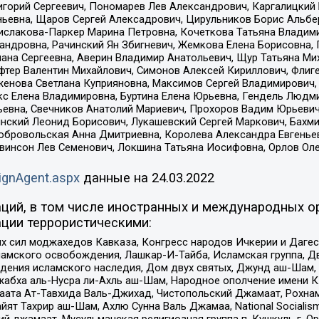
горий Сергеевич, Пономарев Лев Александрович, Каргалицкий 
ньевна, Щаров Сергей Алексадрович, Цирульников Борис Альбер
ислакова-Паркер Марина Петровна, Кочеткова Татьяна Владими
сандровна, Рачинский Ян Збигневич, Жемкова Елена Борисовна,
лана Сергеевна, Аверин Владимир Анатольевич, Щур Татьяна М
фтер Валентин Михайлович, Симонов Алексей Кириллович, Флиг
женова Светлана Куприяновна, Максимов Сергей Владимирович, 
кс Елена Владимировна, Буртина Елена Юрьевна, Гендель Людм
евна, Свечников Анатолий Мариевич, Прохоров Вадим Юрьевич
инский Леонид Борисович, Лукашевский Сергей Маркович, Бахм
Добровольская Анна Дмитриевна, Королева Александра Евгенье
евинсон Лев Семенович, Локшина Татьяна Иосифовна, Орлов Ол
ignAgent.aspx
данные на
24.03.2022
ций, в том числе иностранных и международных ор
ции террористическими:
ил моджахедов Кавказа, Конгресс народов Ичкерии и Дагеста
ламского освобождения, Лашкар-И-Тайба, Исламская группа, Дв
ения исламского наследия, Дом двух святых, Джунд аш-Шам, 
жабха аль-Нусра ли-Ахль аш-Шам, Народное ополчение имени К.
ата Ат-Тавхида Валь-Джихад, Чистопольский Джамаат, Рохнам
ят Тахрир аш-Шам, Ахлю Сунна Валь Джамаа, National Socialism