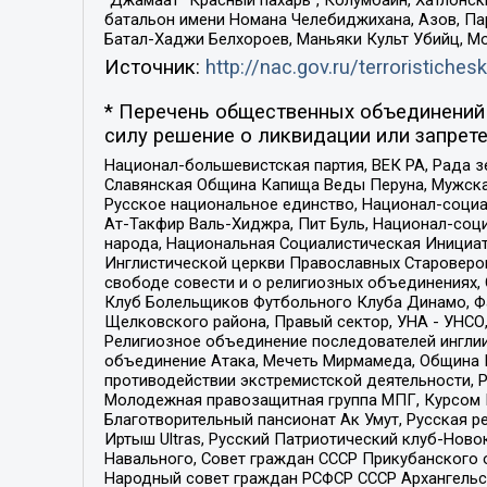
“Джамаат “Красный пахарь”, Колумбайн, Хатлонск
батальон имени Номана Челебиджихана, Азов, Па
Батал-Хаджи Белхороев, Маньяки Культ Убийц, М
Источник:
http://nac.gov.ru/terroristichesk
* Перечень общественных объединений 
силу решение о ликвидации или запрете
Национал-большевистская партия, ВЕК РА, Рада 
Славянская Община Капища Веды Перуна, Мужская
Русское национальное единство, Национал-социа
Ат-Такфир Валь-Хиджра, Пит Буль, Национал-соц
народа, Национальная Социалистическая Инициат
Инглистической церкви Православных Староверов
свободе совести и о религиозных объединениях,
Клуб Болельщиков Футбольного Клуба Динамо, Фа
Щелковского района, Правый сектор, УНА - УНСО, У
Религиозное объединение последователей инглии
объединение Атака, Мечеть Мирмамеда, Община К
противодействии экстремистской деятельности, 
Молодежная правозащитная группа МПГ, Курсом П
Благотворительный пансионат Ак Умут, Русская ре
Иртыш Ultras, Русский Патриотический клуб-Нов
Навального, Совет граждан СССР Прикубанского 
Народный совет граждан РСФСР СССР Архангельск