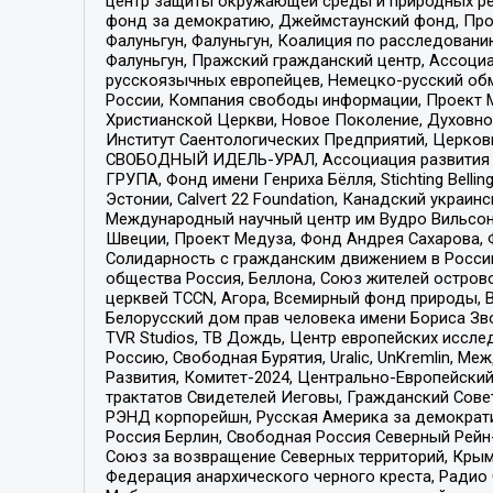
центр защиты окружающей среды и природных ресу
фонд за демократию, Джеймстаунский фонд, Прож
Фалуньгун, Фалуньгун, Коалиция по расследован
Фалуньгун, Пражский гражданский центр, Ассоци
русскоязычных европейцев, Немецко-русский об
России, Компания свободы информации, Проект М
Христианской Церкви, Новое Поколение, Духовн
Институт Саентологических Предприятий, Церков
СВОБОДНЫЙ ИДЕЛЬ-УРАЛ, Ассоциация развития ж
ГРУПА, Фонд имени Генриха Бёлля, Stichting Bellin
Эстонии, Calvert 22 Foundation, Канадский укра
Международный научный центр им Вудро Вильсона
Швеции, Проект Медуза, Фонд Андрея Сахарова, Ф
Солидарность с гражданским движением в России 
общества Россия, Беллона, Союз жителей острово
церквей TCCN, Агора, Всемирный фонд природы, B
Белорусский дом прав человека имени Бориса Зво
TVR Studios, ТВ Дождь, Центр европейских иссл
Россию, Свободная Бурятия, Uralic, UnKremlin, 
Развития, Комитет-2024, Центрально-Европейски
трактатов Свидетелей Иеговы, Гражданский Совет
РЭНД корпорейшн, Русская Америка за демократи
Россия Берлин, Свободная Россия Северный Рейн-В
Союз за возвращение Северных территорий, Крымско
Федерация анархического черного креста, Радио