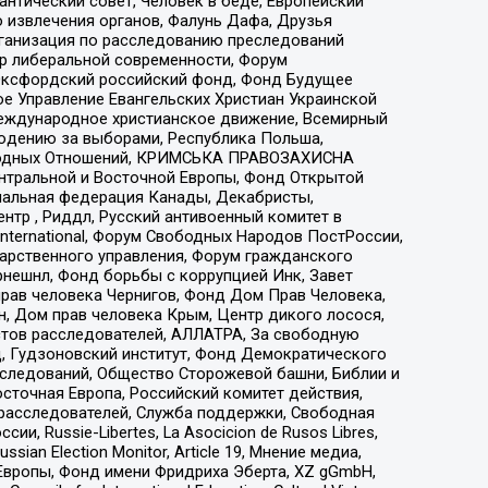
нтический совет, Человек в беде, Европейский
 извлечения органов, Фалунь Дафа, Друзья
рганизация по расследованию преследований
тр либеральной современности, Форум
 Оксфордский российский фонд, Фонд Будущее
е Управление Евангельских Христиан Украинской
еждународное христианское движение, Всемирный
людению за выборами, Республика Польша,
народных Отношений, КРИМСЬКА ПРАВОЗАХИСНА
ы Центральной и Восточной Европы, Фонд Открытой
иональная федерация Канады, Декабристы,
тр , Риддл, Русский антивоенный комитет в
nternational, Форум Свободных Народов ПостРоссии,
дарственного управления, Форум гражданского
рнешнл, Фонд борьбы с коррупцией Инк, Завет
прав человека Чернигов, Фонд Дом Прав Человека,
н, Дом прав человека Крым, Центр дикого лосося,
стов расследователей, АЛЛАТРА, За свободную
д, Гудзоновский институт, Фонд Демократического
сследований, Общество Сторожевой башни, Библии и
сточная Европа, Российский комитет действия,
-расследователей, Служба поддержки, Свободная
 Russie-Libertes, La Asocicion de Rusos Libres,
an Election Monitor, Article 19, Мнение медиа,
Европы, Фонд имени Фридриха Эберта, XZ gGmbH,