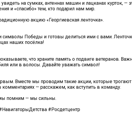
видеть на сумках, антеннах машин и лацканах курток, — э
ния и «спасибо» тем, кто подарил нам мир.
радиционную акцию «Георгиевская ленточка».
 символы Победы и готовы делиться ими с вами. Ленточк
ицах наших посёлка!
показываете, что храните память о подвиге ветеранов. Важн
биля или в волосы. Давайте уважать символ!
рвым. Вместе мы проводим такие акции, которые трогают
 комментариях — расскажем, как вступить в команду.
 мы помним — мы сильны.
авигаторыДетства #Росдетцентр