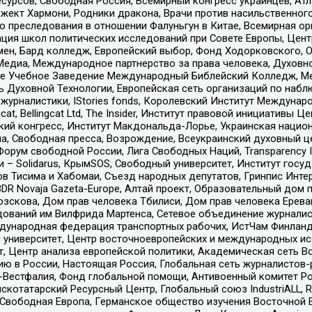
рсов, Свободная Россия, Всемирный конгресс украинцев, Атла
ект Хармони, Родники дракона, Врачи против насильственного
ию преследования в отношении Фалуньгун в Китае, Всемирная о
ация школ политических исследований при Совете Европы, Цен
мен, Бард колледж, Европейский выбор, Фонд Ходорковского,
едиа, Международное партнерство за права человека, Духовно
ое Учебное Заведение Международный Библейский Колледж, М
ь Духовной Технологии, Европейская сеть организаций по наб
урналистики, IStories fonds, Королевский Институт Между
gcat, Bellingcat Ltd, The Insider, Институт правовой инициатив
инский конгресс, Институт Макдональда-Лорье, Украинская нац
, Свободная пресса, Возрождение, Всеукраинский духовный цен
орум свободной России, Лига Свободных Наций, Transparеncy I
– Solidarus, КрымSOS, Свободный университет, Институт госу
в Тисима и Хабомаи, Съезд народных депутатов, Гринпис Инте
DR Novaja Gazeta-Europe, Алтай проект, Образовательный дом 
зскова, Дом прав человека Тбилиси, Дом прав человека Ерева
едований им Вилфрида Мартенса, Сетевое объединение журнали
Международная федерация транспортных рабочих, ИстЧам Финлан
й университет, Центр восточноевропейских и международных и
, Центр анализа европейской политики, Академическая сеть Во
ю в России, Настоящая Россия, Глобальная сеть журналистов
естфалия, Фонд глобальной помощи, Антивоенный комитет России,
татарский Ресурсный Центр, Глобальный союз IndustriALL, Russi
 Свободная Европа, Германское общество изучения Восточной 