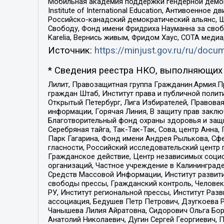
Мобильная академия поддержки гендерной демократи
Institute of International Education, Антивоенн
Российско-канадский демократический альянс, 
Свободу, Фонд имени Фридриха Науманна за свобо
Karelia, Вернись живым, Фридом Хаус, СОТА меди
Источник:
https://minjust.gov.ru/ru/doc
* Сведения реестра НКО, выполняющих 
Лилит, Правозащитная группа Гражданин.Армия.П
граждан Штаб, Институт права и публичной поли
Открытый Петербург, Лига Избирателей, Правова
информации, Горячая Линия, В защиту прав закл
Благотворительный фонд охраны здоровья и защи
Серебряная тайга, Так-Так-Так, Сова, центр Анн
Парк Гагарина, Фонд имени Андрея Рылькова, Сф
гласности, Российский исследовательский центр 
Гражданское действие, Центр независимых соци
организаций, Частное учреждение в Калининград
Средств Массовой Информации, Институт развити
свободы прессы, Гражданский контроль, Человек
РУ, Институт региональной прессы, Институт Ра
ассоциация, Бедушев Петр Петрович, Дзугкоева 
Чанышева Лилия Айратовна, Сидорович Ольга Бори
Анатолий Николаевич, Дугин Сергей Георгиевич, 