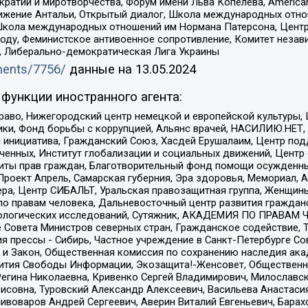
и и миротворчества, Форум имени Льва Копелева, American Counci
ое движение Антальи, Открытый диалог, Школа международных отн
Школа международных отношений им Нормана Патерсона, Центр
ду, Феминистское антивоенное сопротивление, Комитет независ
а, Либерально-демократическая Лига Украины
uments/7756/
данные на
13.05.2024
функции иностранного агента:
раво, Нижегородский центр немецкой и европейской культуры,
тики, Фонд борьбы с коррупцией, Альянс врачей, НАСИЛИЮ.НЕТ,
я инициатива, Гражданский Союз, Хасдей Ерушалаим, Центр по
юченных, Институт глобализации и социальных движений, Цент
ты прав граждан, Благотворительный фонд помощи осужденным
а, Проект Апрель, Самарская губерния, Эра здоровья, Мемориал
ера, Центр СИБАЛЬТ, Уральская правозащитная группа, Женщины
по правам человека, Дальневосточный центр развития гражданс
ологических исследований, Сутяжник, АКАДЕМИЯ ПО ПРАВАМ Ч
е Совета Министров северных стран, Гражданское содействие,
я прессы - Сибирь, Частное учреждение в Санкт-Петербурге С
 и Закон, Общественная комиссия по сохранению наследия ак
звития Свободы Информации, Экозащита!-Женсовет, Общественн
Регина Николаевна, Кривенко Сергей Владимирович, Милославс
совна, Туровский Александр Алексеевич, Васильева Анастасия
Пивоваров Андрей Сергеевич, Аверин Виталий Евгеньевич, Бара