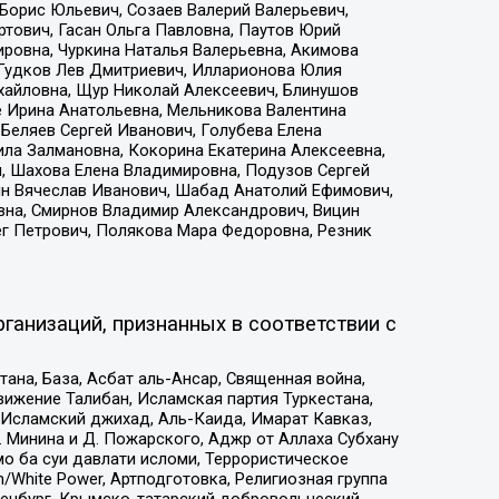
Борис Юльевич, Созаев Валерий Валерьевич,
тович, Гасан Ольга Павловна, Паутов Юрий
ровна, Чуркина Наталья Валерьевна, Акимова
 Гудков Лев Дмитриевич, Илларионова Юлия
ихайловна, Щур Николай Алексеевич, Блинушов
е Ирина Анатольевна, Мельникова Валентина
Беляев Сергей Иванович, Голубева Елена
ила Залмановна, Кокорина Екатерина Алексеевна,
, Шахова Елена Владимировна, Подузов Сергей
ин Вячеслав Иванович, Шабад Анатолий Ефимович,
вна, Смирнов Владимир Александрович, Вицин
ег Петрович, Полякова Мара Федоровна, Резник
ганизаций, признанных в соответствии с
на, База, Асбат аль-Ансар, Священная война,
ижение Талибан, Исламская партия Туркестана,
Исламский джихад, Аль-Каида, Имарат Кавказ,
 Минина и Д. Пожарского, Аджр от Аллаха Субхану
о ба суи давлати исломи, Террористическое
/White Power, Артподготовка, Религиозная группа