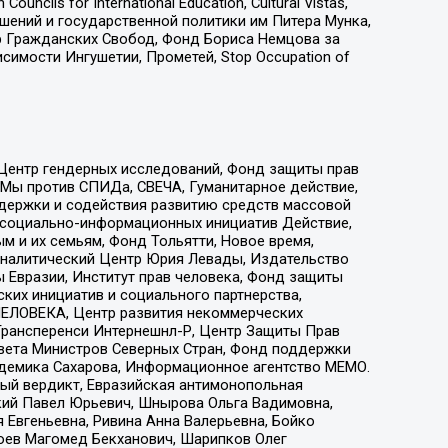
ls for International Education, Cultural Vistas,
ошений и государственной политики им Питера Мунка,
 Гражданских Свобод, Фонд Бориса Немцова за
имости Ингушетии, Прометей, Stop Occupation of
 Центр гендерных исследований, Фонд защиты прав
 Мы против СПИДа, СВЕЧА, Гуманитарное действие,
ддержки и содействия развитию средств массовой
р социально-информационных инициатив Действие,
 и их семьям, Фонд Тольятти, Новое время,
, Аналитический Центр Юрия Левады, Издательство
 Евразии, Институт прав человека, Фонд защиты
ких инициатив и социального партнерства,
ЕЛОВЕКА, Центр развития некоммерческих
 Трансперенси Интернешнл-Р, Центр Защиты Прав
овета Министров Северных Стран, Фонд поддержки
адемика Сахарова, Информационное агентство МЕМО.
ый вердикт, Евразийская антимонопольная
кий Павел Юрьевич, Шнырова Ольга Вадимовна,
 Евгеньевна, Ривина Анна Валерьевна, Бойко
хоев Магомед Бекханович, Шарипков Олег