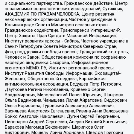
и социального партнерства, Гражданское действие, Центр
независимых социологических исследований, Сутяжник,
АКАДЕМИЯ ПО ПРАВАМ ЧЕЛОВЕКА, Центр развития
некоммерческих организаций, Частное учреждение в
Калининграде Совета Министров северных стран,
Гражданское содействие, Трансперенси Интернешнл-Р,
Центр Защиты Прав Средств Массовой Информации,
Институт развития прессы - Сибирь, Частное учреждение в
Санкт-Петербурге Совета Министров Северных Стран,
Фонд поддержки свободы прессы, Гражданский контроль,
Человек и Закон, Общественная комиссия по сохранению
наследия академика Сахарова, Информационное
агентство МЕМО. РУ, Институт региональной прессы,
Институт Развития Свободы Информации, Экозащита!-
Женсовет, Общественный вердикт, Евразийская
антимонопольная ассоциация, Бедушев Петр Петрович,
Дзугкоева Регина Николаевна, Кривенко Сергей
Владимирович, Милославский Павел Юрьевич, Шнырова
Ольга Вадимовна, Чанышева Лилия Айратовна, Сидорович
Ольга Борисовна, Туровский Александр Алексеевич,
Васильева Анастасия Евгеньевна, Ривина Анна Валерьевна,
Бойко Анатолий Николаевич, Дугин Сергей Георгиевич,
Пивоваров Андрей Сергеевич, Аверин Виталий Евгеньевич,
Барахоев Магомед Бекханович, Шарипков Олег
Викторович, Мошель Ирина Ароновна, Шведов Григорий