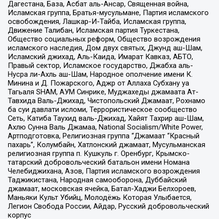
Дагестана, База, Асбат аль-Ансар, Священная война,
Исламская группа, Братья-мусульмане, Партия исламского
освобождения, Лашкар-И-Тайба, Исламская группа,
Движение Талибан, Исламская партия Туркестана,
Общество социальных реформ, Общество возрождения
исламского наследия, Дом двух святых, Джунд аш-Шам,
Исламский джихад, Аль-Каида, Имарат Кавказ, АБТО,
Правый сектор, Исламское государство, Джабха аль-
Нусра ли-Ахль аш-Шам, Народное ополчение имени К.
Минина и Д. Пожарского, Аджр от Аллаха Субхану уа
Тагьаля SHAM, АУМ Синрике, Муджахеды джамаата Ат-
Тавхида Валь-Джихад, Чистопольский Джамаат, Рохнамо
ба суи давлати исломи, Террористическое сообщество
Сеть, Катиба Таухид валь-Джихад, Хайят Тахрир аш-Шам,
Ахлю Сунна Валь Джамаа, National Socialism/White Power,
Артподготовка, Религиозная группа “Джамаат “Красный
пахарь”, Колумбайн, Хатлонский джамаат, Мусульманская
религиозная группа п. Кушкуль г. Оренбург, Крымско-
татарский добровольческий батальон имени Номана
Челебиджихана, Азов, Партия исламского возрождения
Таджикистана, Народная самооборона, Дуббайский
джамаат, московская ячейка, Батал-Хаджи Белхороев,
Маньяки Культ Убийц, Молодёжь Которая Улыбается,
Легион Свобода России, Айдар, Русский добровольческий
корпус