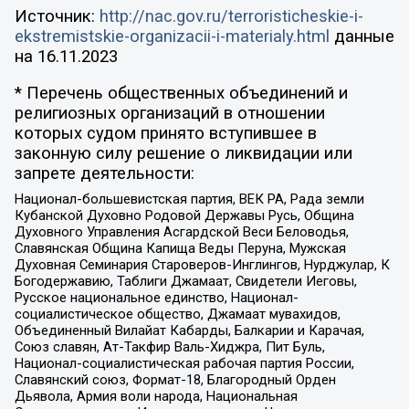
Источник:
http://nac.gov.ru/terroristicheskie-i-
ekstremistskie-organizacii-i-materialy.html
данные
на
16.11.2023
* Перечень общественных объединений и
религиозных организаций в отношении
которых судом принято вступившее в
законную силу решение о ликвидации или
запрете деятельности:
Национал-большевистская партия, ВЕК РА, Рада земли
Кубанской Духовно Родовой Державы Русь, Община
Духовного Управления Асгардской Веси Беловодья,
Славянская Община Капища Веды Перуна, Мужская
Духовная Семинария Староверов-Инглингов, Нурджулар, К
Богодержавию, Таблиги Джамаат, Свидетели Иеговы,
Русское национальное единство, Национал-
социалистическое общество, Джамаат мувахидов,
Объединенный Вилайат Кабарды, Балкарии и Карачая,
Союз славян, Ат-Такфир Валь-Хиджра, Пит Буль,
Национал-социалистическая рабочая партия России,
Славянский союз, Формат-18, Благородный Орден
Дьявола, Армия воли народа, Национальная