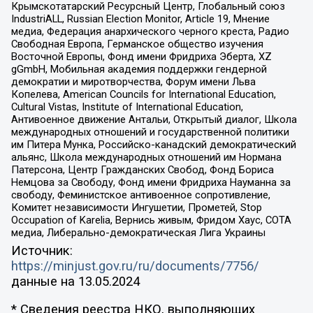
Крымскотатарский Ресурсный Центр, Глобальный союз
IndustriALL, Russian Election Monitor, Article 19, Мнение
медиа, Федерация анархического черного креста, Радио
Свободная Европа, Германское общество изучения
Восточной Европы, Фонд имени Фридриха Эберта, XZ
gGmbH, Мобильная академия поддержки гендерной
демократии и миротворчества, Форум имени Льва
Копелева, American Councils for International Education,
Cultural Vistas, Institute of International Education,
Антивоенное движение Антальи, Открытый диалог, Школа
международных отношений и государственной политики
им Питера Мунка, Российско-канадский демократический
альянс, Школа международных отношений им Нормана
Патерсона, Центр Гражданских Свобод, Фонд Бориса
Немцова за Свободу, Фонд имени Фридриха Науманна за
свободу, Феминистское антивоенное сопротивление,
Комитет независимости Ингушетии, Прометей, Stop
Occupation of Karelia, Вернись живым, Фридом Хаус, СОТА
медиа, Либерально-демократическая Лига Украины
Источник:
https://minjust.gov.ru/ru/documents/7756/
данные на
13.05.2024
* Сведения реестра НКО, выполняющих