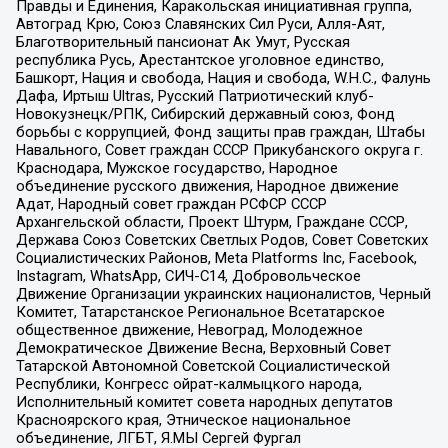
Правды и Единения, Каракольская инициативная группа,
Автоград Крю, Союз Славянских Сил Руси, Алля-Аят,
Благотворительный пансионат Ак Умут, Русская
республика Русь, Арестантское уголовное единство,
Башкорт, Нация и свобода, Нация и свобода, W.H.С., Фалунь
Дафа, Иртыш Ultras, Русский Патриотический клуб-
Новокузнецк/РПК, Сибирский державный союз, Фонд
борьбы с коррупцией, Фонд защиты прав граждан, Штабы
Навального, Совет граждан СССР Прикубанского округа г.
Краснодара, Мужское государство, Народное
объединение русского движения, Народное движение
Адат, Народный совет граждан РСФСР СССР
Архангельской области, Проект Штурм, Граждане СССР,
Держава Союз Советских Светлых Родов, Совет Советских
Социалистических Районов, Meta Platforms Inc, Facebook,
Instagram, WhatsApp, СИЧ-С14, Добровольческое
Движение Организации украинских националистов, Черный
Комитет, Татарстанское Региональное Всетатарское
общественное движение, Невоград, Молодежное
Демократическое Движение Весна, Верховный Совет
Татарской Автономной Советской Социалистической
Республики, Конгресс ойрат-калмыцкого народа,
Исполнительный комитет совета народных депутатов
Красноярского края, Этническое национальное
объединение, ЛГБТ, Я.МЫ Сергей Фургал