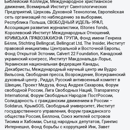
Библейский Колледж, Международное христианское
движение, Всемирный Институт Саентологических
Предприятий, Церковь Духовной Технологии, Европейская
сеть организаций по наблюдению за выборами,
Республика Польша, СВОБОДНЫЙ ИДЕЛЬ-УРАЛ,
Ассоциация развития журналистики, IStories fonds,
Королевский Институт Международных Отношений,
КРИМСЬКА ПРАВОЗАХИСНА ГРУПА, Фонд имени Генриха
Бёлля, Stichting Bellingcat, Bellingcat Ltd, The Insider, Институт
правовой инициативы Центральной и Восточной Европы,
Фонд Открытой Эстонии, Calvert 22 Foundation, Канадский
украинский конгресс, Институт Макдональда-Лорье,
Украинская национальная федерация Канады,
Декабристы, Международный научный центр им Вудро
Вильсона, Свободная пресса, Возрождение, Всеукраинский
духовный центр , Риддл, Русский антивоенный комитет в
Швеции, Проект Медуза, Фонд Андрея Сахарова, Форум
свободной России, Лига Свободных Наций, Transparеncy
International, Форум Свободных Народов ПостРоссии,
Солидарность с гражданским движением в России –
Solidarus, КрымSOS, Свободный университет, Институт
государственного управления, Форум гражданского
общества Россия, Беллона, Союз жителей островов
Тисима и Хабомаи, Съезд народных депутатов, Гринпис
Интернешнл, Фонд борьбы с коррупцией Инк, Завет