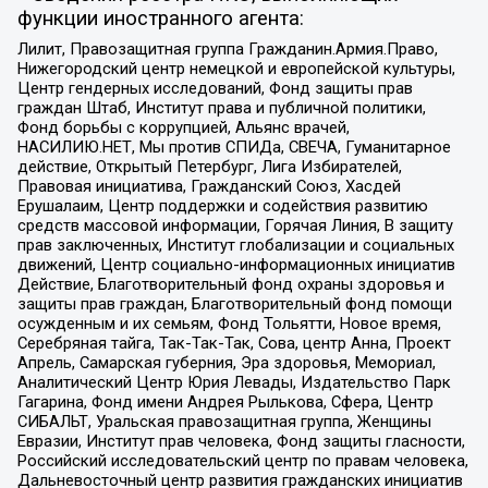
функции иностранного агента:
Лилит, Правозащитная группа Гражданин.Армия.Право,
Нижегородский центр немецкой и европейской культуры,
Центр гендерных исследований, Фонд защиты прав
граждан Штаб, Институт права и публичной политики,
Фонд борьбы с коррупцией, Альянс врачей,
НАСИЛИЮ.НЕТ, Мы против СПИДа, СВЕЧА, Гуманитарное
действие, Открытый Петербург, Лига Избирателей,
Правовая инициатива, Гражданский Союз, Хасдей
Ерушалаим, Центр поддержки и содействия развитию
средств массовой информации, Горячая Линия, В защиту
прав заключенных, Институт глобализации и социальных
движений, Центр социально-информационных инициатив
Действие, Благотворительный фонд охраны здоровья и
защиты прав граждан, Благотворительный фонд помощи
осужденным и их семьям, Фонд Тольятти, Новое время,
Серебряная тайга, Так-Так-Так, Сова, центр Анна, Проект
Апрель, Самарская губерния, Эра здоровья, Мемориал,
Аналитический Центр Юрия Левады, Издательство Парк
Гагарина, Фонд имени Андрея Рылькова, Сфера, Центр
СИБАЛЬТ, Уральская правозащитная группа, Женщины
Евразии, Институт прав человека, Фонд защиты гласности,
Российский исследовательский центр по правам человека,
Дальневосточный центр развития гражданских инициатив