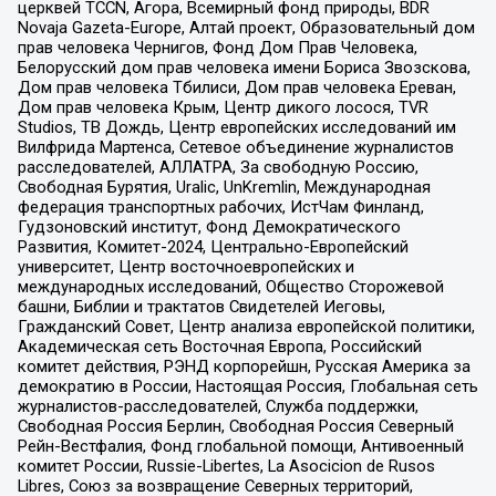
церквей TCCN, Агора, Всемирный фонд природы, BDR
Novaja Gazeta-Europe, Алтай проект, Образовательный дом
прав человека Чернигов, Фонд Дом Прав Человека,
Белорусский дом прав человека имени Бориса Звозскова,
Дом прав человека Тбилиси, Дом прав человека Ереван,
Дом прав человека Крым, Центр дикого лосося, TVR
Studios, ТВ Дождь, Центр европейских исследований им
Вилфрида Мартенса, Сетевое объединение журналистов
расследователей, АЛЛАТРА, За свободную Россию,
Свободная Бурятия, Uralic, UnKremlin, Международная
федерация транспортных рабочих, ИстЧам Финланд,
Гудзоновский институт, Фонд Демократического
Развития, Комитет-2024, Центрально-Европейский
университет, Центр восточноевропейских и
международных исследований, Общество Сторожевой
башни, Библии и трактатов Свидетелей Иеговы,
Гражданский Совет, Центр анализа европейской политики,
Академическая сеть Восточная Европа, Российский
комитет действия, РЭНД корпорейшн, Русская Америка за
демократию в России, Настоящая Россия, Глобальная сеть
журналистов-расследователей, Служба поддержки,
Свободная Россия Берлин, Свободная Россия Северный
Рейн-Вестфалия, Фонд глобальной помощи, Антивоенный
комитет России, Russie-Libertes, La Asocicion de Rusos
Libres, Союз за возвращение Северных территорий,