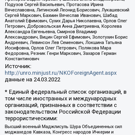
Подузов Сергей Васильевич, Протасова Ирина
Вячеславовна, Литинский Леонид Борисович, Лукашевский
Сергей Маркович, Бахмин Вячеслав Иванович, Шабад
Анатолий Ефимович, Сухих Дарья Николаевна, Орлов Олег
Петрович, Добровольская Анна Дмитриевна, Королева
Александра Евгеньевна, Смирнов Владимир
Александрович, Вицин Сергей Ефимович, Золотухин Борис
Андреевич, Левинсон Лев Семенович, Локшина Татьяна
Иосифовна, Орлов Олег Петрович, Полякова Мара
Федоровна, Резник Генри Маркович, Захаров Герман
Константинович
Источник:
http://unro.minjust.ru/NKOForeignAgent.aspx
данные на
24.03.2022
* Единый федеральный список организаций, в
том числе иностранных и международных
организаций, признанных в соответствии с
законодательством Российской Федерации
террористическими:
Высший военный Маджлисуль Шура Объединенных сил
моджахедов Кавказа, Конгресс народов Ичкерии и