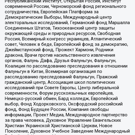
Республиканский Институт, Открытая Россия, Институт
современной России, Черноморский фонд регионального
сотрудничества, Европейская Платформа за
Демократические Выборы, Международный центр
электоральных исследований, Германский фонд Маршалла
Соединенных Штатов, Тихоокеанский центр защиты
окружающей среды и природных ресурсов, Свободная
Россия, Всемирный конгресс украинцев, Атлантический
совет, Человек в беде, Европейский фонд за демократию,
Джеймстаунский фонд, Прожект Хармони, Родники
дракона, Врачи против насильственного извлечения
органов, Фалунь Дафа, Друзья Фалуньгун, Фалуньгун,
Коалиция по расследованию преследования в отношении
Фалуньгун в Китае, Всемирная организация по
расследованию преследований Фалуньгун, Пражский
гражданский центр, Ассоциация школ политических
исследований при Совете Европы, Центр либеральной
современности, Форум русскоязычных европейцев,
Немецко-русский обмен, Бард колледж, Европейский
выбор, Фонд Ходорковского, Оксфордский российский
фонд, Фонд Будущее России, Компания свободы
информации, Проект Медиа, Международное партнерство
за права человека, Духовное Управление Евангельских
Христиан Украинской Христианской Церкви, Новое
Поколение, Духовное Учебное Заведение Международный