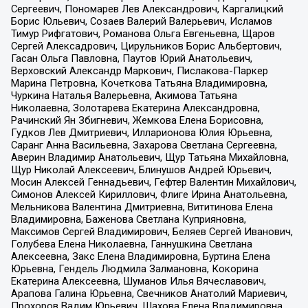
Сергеевич, Пономарев Лев Александрович, Каргалицкий
Борис Юльевич, Созаев Валерий Валерьевич, Исламов
Тимур Рифгатович, Романова Ольга Евгеньевна, Щаров
Сергей Алексадрович, Цирульников Борис Альбертович,
Гасан Ольга Павловна, Паутов Юрий Анатольевич,
Верховский Александр Маркович, Пислакова-Паркер
Марина Петровна, Кочеткова Татьяна Владимировна,
Чуркина Наталья Валерьевна, Акимова Татьяна
Николаевна, Золотарева Екатерина Александровна,
Рачинский Ян Збигневич, Жемкова Елена Борисовна,
Гудков Лев Дмитриевич, Илларионова Юлия Юрьевна,
Саранг Анна Васильевна, Захарова Светлана Сергеевна,
Аверин Владимир Анатольевич, Щур Татьяна Михайловна,
Щур Николай Алексеевич, Блинушов Андрей Юрьевич,
Мосин Алексей Геннадьевич, Гефтер Валентин Михайлович,
Симонов Алексей Кириллович, Флиге Ирина Анатольевна,
Мельникова Валентина Дмитриевна, Вититинова Елена
Владимировна, Баженова Светлана Куприяновна,
Максимов Сергей Владимирович, Беляев Сергей Иванович,
Голубева Елена Николаевна, Ганнушкина Светлана
Алексеевна, Закс Елена Владимировна, Буртина Елена
Юрьевна, Гендель Людмила Залмановна, Кокорина
Екатерина Алексеевна, Шуманов Илья Вячеславович,
Арапова Галина Юрьевна, Свечников Анатолий Мариевич,
Прохоров Вадим Юрьевич, Шахова Елена Владимировна,