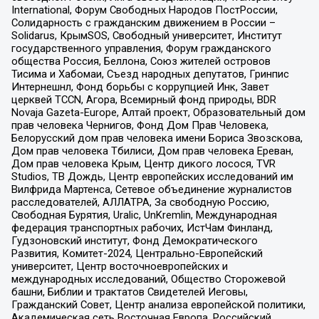
International, Форум Свободных Народов ПостРоссии,
Солидарность с гражданским движением в России –
Solidarus, КрымSOS, Свободный университет, Институт
государственного управления, Форум гражданского
общества Россия, Беллона, Союз жителей островов
Тисима и Хабомаи, Съезд народных депутатов, Гринпис
Интернешнл, Фонд борьбы с коррупцией Инк, Завет
церквей TCCN, Агора, Всемирный фонд природы, BDR
Novaja Gazeta-Europe, Алтай проект, Образовательный дом
прав человека Чернигов, Фонд Дом Прав Человека,
Белорусский дом прав человека имени Бориса Звозскова,
Дом прав человека Тбилиси, Дом прав человека Ереван,
Дом прав человека Крым, Центр дикого лосося, TVR
Studios, ТВ Дождь, Центр европейских исследований им
Вилфрида Мартенса, Сетевое объединение журналистов
расследователей, АЛЛАТРА, За свободную Россию,
Свободная Бурятия, Uralic, UnKremlin, Международная
федерация транспортных рабочих, ИстЧам Финланд,
Гудзоновский институт, Фонд Демократического
Развития, Комитет-2024, Центрально-Европейский
университет, Центр восточноевропейских и
международных исследований, Общество Сторожевой
башни, Библии и трактатов Свидетелей Иеговы,
Гражданский Совет, Центр анализа европейской политики,
Академическая сеть Восточная Европа, Российский