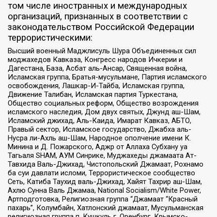
том числе иностранных и международных
организаций, признанных в соответствии с
законодательством Российской Федерации
террористическими:
Высший военный Маджлисуль Шура Объединенных сил
моджахедов Кавказа, Конгресс народов Ичкерии и
Дагестана, База, Асбат аль-Ансар, Священная война,
Исламская группа, Братья-мусульмане, Партия исламского
освобождения, Лашкар-И-Тайба, Исламская группа,
Движение Талибан, Исламская партия Туркестана,
Общество социальных реформ, Общество возрождения
исламского наследия, Дом двух святых, Джунд аш-Шам,
Исламский джихад, Аль-Каида, Имарат Кавказ, АБТО,
Правый сектор, Исламское государство, Джабха аль-
Нусра ли-Ахль аш-Шам, Народное ополчение имени К.
Минина и Д. Пожарского, Аджр от Аллаха Субхану уа
Тагьаля SHAM, АУМ Синрике, Муджахеды джамаата Ат-
Тавхида Валь-Джихад, Чистопольский Джамаат, Рохнамо
ба суи давлати исломи, Террористическое сообщество
Сеть, Катиба Таухид валь-Джихад, Хайят Тахрир аш-Шам,
Ахлю Сунна Валь Джамаа, National Socialism/White Power,
Артподготовка, Религиозная группа “Джамаат “Красный
пахарь”, Колумбайн, Хатлонский джамаат, Мусульманская
религиозная группа п. Кушкуль г. Оренбург, Крымско-