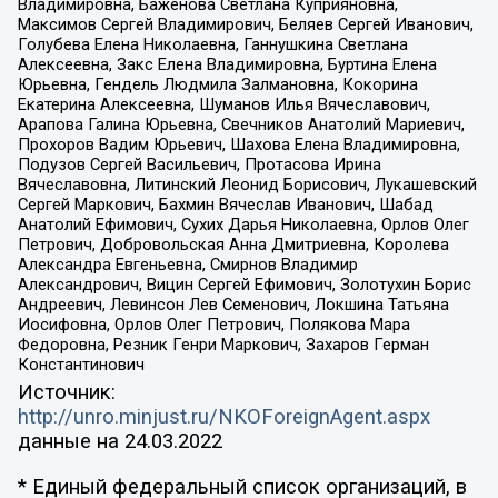
Владимировна, Баженова Светлана Куприяновна,
Максимов Сергей Владимирович, Беляев Сергей Иванович,
Голубева Елена Николаевна, Ганнушкина Светлана
Алексеевна, Закс Елена Владимировна, Буртина Елена
Юрьевна, Гендель Людмила Залмановна, Кокорина
Екатерина Алексеевна, Шуманов Илья Вячеславович,
Арапова Галина Юрьевна, Свечников Анатолий Мариевич,
Прохоров Вадим Юрьевич, Шахова Елена Владимировна,
Подузов Сергей Васильевич, Протасова Ирина
Вячеславовна, Литинский Леонид Борисович, Лукашевский
Сергей Маркович, Бахмин Вячеслав Иванович, Шабад
Анатолий Ефимович, Сухих Дарья Николаевна, Орлов Олег
Петрович, Добровольская Анна Дмитриевна, Королева
Александра Евгеньевна, Смирнов Владимир
Александрович, Вицин Сергей Ефимович, Золотухин Борис
Андреевич, Левинсон Лев Семенович, Локшина Татьяна
Иосифовна, Орлов Олег Петрович, Полякова Мара
Федоровна, Резник Генри Маркович, Захаров Герман
Константинович
Источник:
http://unro.minjust.ru/NKOForeignAgent.aspx
данные на
24.03.2022
* Единый федеральный список организаций, в