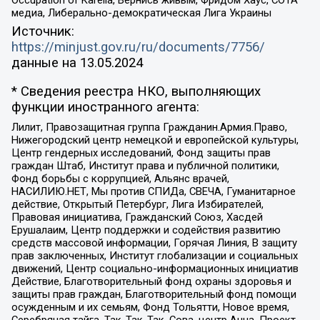
Occupation of Karelia, Вернись живым, Фридом Хаус, СОТА
медиа, Либерально-демократическая Лига Украины
Источник:
https://minjust.gov.ru/ru/documents/7756/
данные на
13.05.2024
* Сведения реестра НКО, выполняющих
функции иностранного агента:
Лилит, Правозащитная группа Гражданин.Армия.Право,
Нижегородский центр немецкой и европейской культуры,
Центр гендерных исследований, Фонд защиты прав
граждан Штаб, Институт права и публичной политики,
Фонд борьбы с коррупцией, Альянс врачей,
НАСИЛИЮ.НЕТ, Мы против СПИДа, СВЕЧА, Гуманитарное
действие, Открытый Петербург, Лига Избирателей,
Правовая инициатива, Гражданский Союз, Хасдей
Ерушалаим, Центр поддержки и содействия развитию
средств массовой информации, Горячая Линия, В защиту
прав заключенных, Институт глобализации и социальных
движений, Центр социально-информационных инициатив
Действие, Благотворительный фонд охраны здоровья и
защиты прав граждан, Благотворительный фонд помощи
осужденным и их семьям, Фонд Тольятти, Новое время,
Серебряная тайга, Так-Так-Так, Сова, центр Анна, Проект