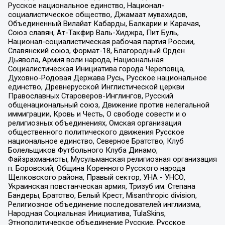
Русское национальное единство, Национал-
социалистическое общество, Джамаат мувахидов,
Объединенный Вилайат Кабарды, Балкарии и Карачая,
Союз славян, Ат-Такфир Валь-Хиджра, Пит Буль,
Национал-социалистическая рабочая партия России,
Славянский союз, Формат-18, Благородный Орден
Дьявола, Армия воли народа, Национальная
Социалистическая Инициатива города Череповца,
Духовно-Родовая Держава Русь, Русское национальное
единство, Древнерусской Инглистической церкви
Православных Староверов-Инглингов, Русский
общенациональный союз, Движение против нелегальной
иммиграции, Кровь и Честь, О свободе совести и о
религиозных объединениях, Омская организация
общественного политического движения Русское
национальное единство, Северное Братство, Клуб
Болельщиков Футбольного Клуба Динамо,
Файзрахманисты, Мусульманская религиозная организация
п. Боровский, Община Коренного Русского народа
Щелковского района, Правый сектор, УНА - УНСО,
Украинская повстанческая армия, Тризуб им. Степана
Бандеры, Братство, Белый Крест, Misanthropic division,
Религиозное объединение последователей инглиизма,
Народная Социальная Инициатива, TulaSkins,
Этнополитическое объединение Русские, Русское