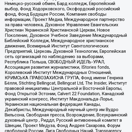
Немецко-русский обмен, Бард колледж, Европейский
выбор, Фонд Ходорковского, Оксфордский российский
фонд, Фонд Будущее России, Компания свободы
информации, Проект Медиа, Международное партнерство
за права человека, Духовное Управление Евангельских
Христиан Украинской Христианской Церкви, Новое
Поколение, Духовное Учебное Заведение Международный
Библейский Колледж, Международное христианское
движение, Всемирный Институт Саентологических
Предприятий, Церковь Духовной Технологии, Европейская
сеть организаций по наблюдению за выборами,
Республика Польша, СВОБОДНЫЙ ИДЕЛЬ-УРАЛ,
Ассоциация развития журналистики, IStories fonds,
Королевский Институт Международных Отношений,
КРИМСЬКА ПРАВОЗАХИСНА ГРУПА, Фонд имени Генриха
Бёлля, Stichting Bellingcat, Bellingcat Ltd, The Insider, Институт
правовой инициативы Центральной и Восточной Европы,
Фонд Открытой Эстонии, Calvert 22 Foundation, Канадский
украинский конгресс, Институт Макдональда-Лорье,
Украинская национальная федерация Канады,
Декабристы, Международный научный центр им Вудро
Вильсона, Свободная пресса, Возрождение, Всеукраинский
духовный центр , Риддл, Русский антивоенный комитет в
Швеции, Проект Медуза, Фонд Андрея Сахарова, Форум
свободной России, Лига Свободных Наций, Transparеncy