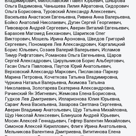
Владимирович, Милославский Павел Юрьевич, Шнырова
Ольга Вадимовна, Чанышева Лилия Айратовна, Сидорович
Ольга Борисовна, Туровский Александр Алексеевич,
Васильева Анастасия Евгеньевна, Ривина Анна Валерьевна,
Бойко Анатолий Николаевич, Дугин Сергей Георгиевич,
Пивоваров Андрей Сергеевич, Аверин Виталий Евгеньевич,
Барахоев Магомед Бекханович, Шарипков Олег
Викторович, Мошель Ирина Ароновна, Шведов Григорий
Сергеевич, Пономарев Лев Александрович, Каргалицкий
Борис Юльевич, Созаев Валерий Валерьевич, Исламов
Тимур Рифгатович, Романова Ольга Евгеньевна, Щаров
Сергей Алексадрович, Цирульников Борис Альбертович,
Гасан Ольга Павловна, Паутов Юрий Анатольевич,
Верховский Александр Маркович, Пислакова-Паркер
Марина Петровна, Кочеткова Татьяна Владимировна,
Чуркина Наталья Валерьевна, Акимова Татьяна
Николаевна, Золотарева Екатерина Александровна,
Рачинский Ян Збигневич, Жемкова Елена Борисовна,
Гудков Лев Дмитриевич, Илларионова Юлия Юрьевна,
Саранг Анна Васильевна, Захарова Светлана Сергеевна,
Аверин Владимир Анатольевич, Щур Татьяна Михайловна,
Щур Николай Алексеевич, Блинушов Андрей Юрьевич,
Мосин Алексей Геннадьевич, Гефтер Валентин Михайлович,
Симонов Алексей Кириллович, Флиге Ирина Анатольевна,
Мельникова Валентина Дмитриевна, Вититинова Елена