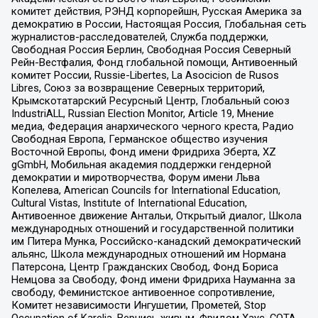
комитет действия, РЭНД корпорейшн, Русская Америка за
демократию в России, Настоящая Россия, Глобальная сеть
журналистов-расследователей, Служба поддержки,
Свободная Россия Берлин, Свободная Россия Северный
Рейн-Вестфалия, Фонд глобальной помощи, Антивоенный
комитет России, Russie-Libertes, La Asocicion de Rusos
Libres, Союз за возвращение Северных территорий,
Крымскотатарский Ресурсный Центр, Глобальный союз
IndustriALL, Russian Election Monitor, Article 19, Мнение
медиа, Федерация анархического черного креста, Радио
Свободная Европа, Германское общество изучения
Восточной Европы, Фонд имени Фридриха Эберта, XZ
gGmbH, Мобильная академия поддержки гендерной
демократии и миротворчества, Форум имени Льва
Копелева, American Councils for International Education,
Cultural Vistas, Institute of International Education,
Антивоенное движение Антальи, Открытый диалог, Школа
международных отношений и государственной политики
им Питера Мунка, Российско-канадский демократический
альянс, Школа международных отношений им Нормана
Патерсона, Центр Гражданских Свобод, Фонд Бориса
Немцова за Свободу, Фонд имени Фридриха Науманна за
свободу, Феминистское антивоенное сопротивление,
Комитет независимости Ингушетии, Прометей, Stop