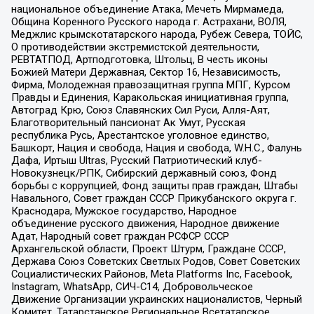
национальное объединение Атака, Мечеть Мирмамеда,
Община Коренного Русского народа г. Астрахани, ВОЛЯ,
Меджлис крымскотатарского народа, Рубеж Севера, ТОЙС,
О противодействии экстремистской деятельности,
РЕВТАТПОД, Артподготовка, Штольц, В честь иконы
Божией Матери Державная, Сектор 16, Независимость,
Фирма, Молодежная правозащитная группа МПГ, Курсом
Правды и Единения, Каракольская инициативная группа,
Автоград Крю, Союз Славянских Сил Руси, Алля-Аят,
Благотворительный пансионат Ак Умут, Русская
республика Русь, Арестантское уголовное единство,
Башкорт, Нация и свобода, Нация и свобода, W.H.С., Фалунь
Дафа, Иртыш Ultras, Русский Патриотический клуб-
Новокузнецк/РПК, Сибирский державный союз, Фонд
борьбы с коррупцией, Фонд защиты прав граждан, Штабы
Навального, Совет граждан СССР Прикубанского округа г.
Краснодара, Мужское государство, Народное
объединение русского движения, Народное движение
Адат, Народный совет граждан РСФСР СССР
Архангельской области, Проект Штурм, Граждане СССР,
Держава Союз Советских Светлых Родов, Совет Советских
Социалистических Районов, Meta Platforms Inc, Facebook,
Instagram, WhatsApp, СИЧ-С14, Добровольческое
Движение Организации украинских националистов, Черный
Комитет, Татарстанское Региональное Всетатарское