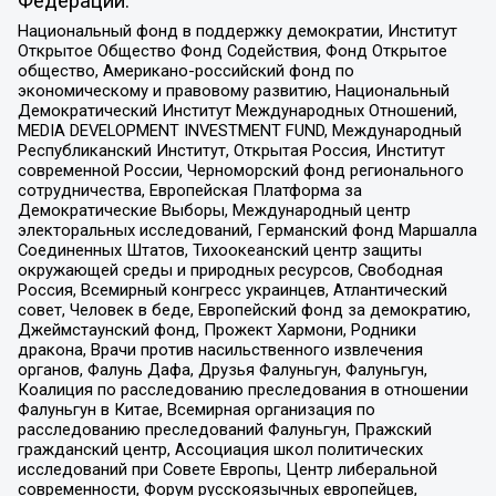
Федерации:
Национальный фонд в поддержку демократии, Институт
Открытое Общество Фонд Содействия, Фонд Открытое
общество, Американо-российский фонд по
экономическому и правовому развитию, Национальный
Демократический Институт Международных Отношений,
MEDIA DEVELOPMENT INVESTMENT FUND, Международный
Республиканский Институт, Открытая Россия, Институт
современной России, Черноморский фонд регионального
сотрудничества, Европейская Платформа за
Демократические Выборы, Международный центр
электоральных исследований, Германский фонд Маршалла
Соединенных Штатов, Тихоокеанский центр защиты
окружающей среды и природных ресурсов, Свободная
Россия, Всемирный конгресс украинцев, Атлантический
совет, Человек в беде, Европейский фонд за демократию,
Джеймстаунский фонд, Прожект Хармони, Родники
дракона, Врачи против насильственного извлечения
органов, Фалунь Дафа, Друзья Фалуньгун, Фалуньгун,
Коалиция по расследованию преследования в отношении
Фалуньгун в Китае, Всемирная организация по
расследованию преследований Фалуньгун, Пражский
гражданский центр, Ассоциация школ политических
исследований при Совете Европы, Центр либеральной
современности, Форум русскоязычных европейцев,