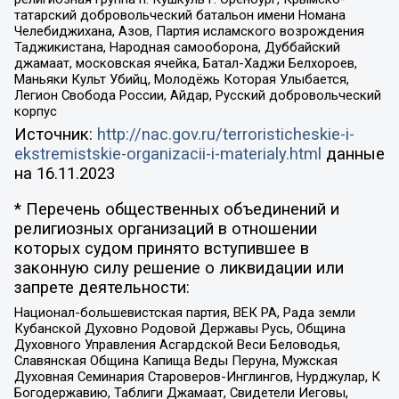
татарский добровольческий батальон имени Номана
Челебиджихана, Азов, Партия исламского возрождения
Таджикистана, Народная самооборона, Дуббайский
джамаат, московская ячейка, Батал-Хаджи Белхороев,
Маньяки Культ Убийц, Молодёжь Которая Улыбается,
Легион Свобода России, Айдар, Русский добровольческий
корпус
Источник:
http://nac.gov.ru/terroristicheskie-i-
ekstremistskie-organizacii-i-materialy.html
данные
на
16.11.2023
* Перечень общественных объединений и
религиозных организаций в отношении
которых судом принято вступившее в
законную силу решение о ликвидации или
запрете деятельности:
Национал-большевистская партия, ВЕК РА, Рада земли
Кубанской Духовно Родовой Державы Русь, Община
Духовного Управления Асгардской Веси Беловодья,
Славянская Община Капища Веды Перуна, Мужская
Духовная Семинария Староверов-Инглингов, Нурджулар, К
Богодержавию, Таблиги Джамаат, Свидетели Иеговы,