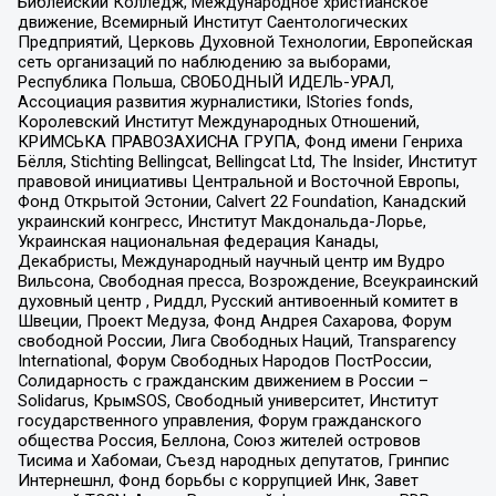
Библейский Колледж, Международное христианское
движение, Всемирный Институт Саентологических
Предприятий, Церковь Духовной Технологии, Европейская
сеть организаций по наблюдению за выборами,
Республика Польша, СВОБОДНЫЙ ИДЕЛЬ-УРАЛ,
Ассоциация развития журналистики, IStories fonds,
Королевский Институт Международных Отношений,
КРИМСЬКА ПРАВОЗАХИСНА ГРУПА, Фонд имени Генриха
Бёлля, Stichting Bellingcat, Bellingcat Ltd, The Insider, Институт
правовой инициативы Центральной и Восточной Европы,
Фонд Открытой Эстонии, Calvert 22 Foundation, Канадский
украинский конгресс, Институт Макдональда-Лорье,
Украинская национальная федерация Канады,
Декабристы, Международный научный центр им Вудро
Вильсона, Свободная пресса, Возрождение, Всеукраинский
духовный центр , Риддл, Русский антивоенный комитет в
Швеции, Проект Медуза, Фонд Андрея Сахарова, Форум
свободной России, Лига Свободных Наций, Transparеncy
International, Форум Свободных Народов ПостРоссии,
Солидарность с гражданским движением в России –
Solidarus, КрымSOS, Свободный университет, Институт
государственного управления, Форум гражданского
общества Россия, Беллона, Союз жителей островов
Тисима и Хабомаи, Съезд народных депутатов, Гринпис
Интернешнл, Фонд борьбы с коррупцией Инк, Завет