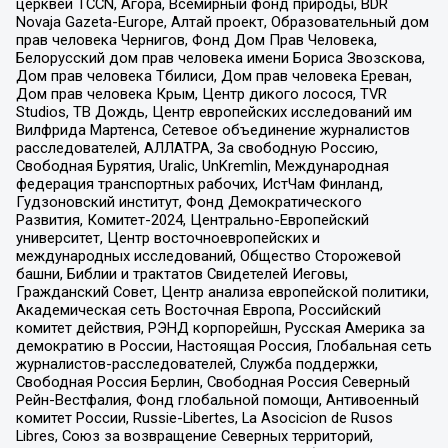
церквей TCCN, Агора, Всемирный фонд природы, BDR
Novaja Gazeta-Europe, Алтай проект, Образовательный дом
прав человека Чернигов, Фонд Дом Прав Человека,
Белорусский дом прав человека имени Бориса Звозскова,
Дом прав человека Тбилиси, Дом прав человека Ереван,
Дом прав человека Крым, Центр дикого лосося, TVR
Studios, ТВ Дождь, Центр европейских исследований им
Вилфрида Мартенса, Сетевое объединение журналистов
расследователей, АЛЛАТРА, За свободную Россию,
Свободная Бурятия, Uralic, UnKremlin, Международная
федерация транспортных рабочих, ИстЧам Финланд,
Гудзоновский институт, Фонд Демократического
Развития, Комитет-2024, Центрально-Европейский
университет, Центр восточноевропейских и
международных исследований, Общество Сторожевой
башни, Библии и трактатов Свидетелей Иеговы,
Гражданский Совет, Центр анализа европейской политики,
Академическая сеть Восточная Европа, Российский
комитет действия, РЭНД корпорейшн, Русская Америка за
демократию в России, Настоящая Россия, Глобальная сеть
журналистов-расследователей, Служба поддержки,
Свободная Россия Берлин, Свободная Россия Северный
Рейн-Вестфалия, Фонд глобальной помощи, Антивоенный
комитет России, Russie-Libertes, La Asocicion de Rusos
Libres, Союз за возвращение Северных территорий,