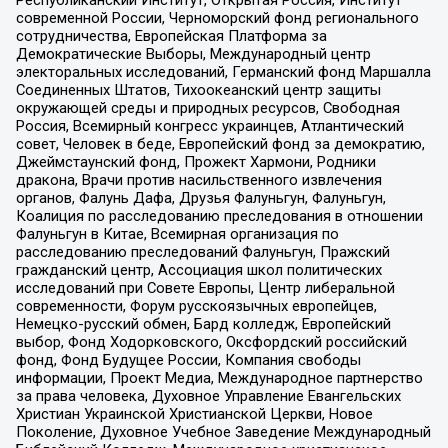
Республиканский Институт, Открытая Россия, Институт
современной России, Черноморский фонд регионального
сотрудничества, Европейская Платформа за
Демократические Выборы, Международный центр
электоральных исследований, Германский фонд Маршалла
Соединенных Штатов, Тихоокеанский центр защиты
окружающей среды и природных ресурсов, Свободная
Россия, Всемирный конгресс украинцев, Атлантический
совет, Человек в беде, Европейский фонд за демократию,
Джеймстаунский фонд, Прожект Хармони, Родники
дракона, Врачи против насильственного извлечения
органов, Фалунь Дафа, Друзья Фалуньгун, Фалуньгун,
Коалиция по расследованию преследования в отношении
Фалуньгун в Китае, Всемирная организация по
расследованию преследований Фалуньгун, Пражский
гражданский центр, Ассоциация школ политических
исследований при Совете Европы, Центр либеральной
современности, Форум русскоязычных европейцев,
Немецко-русский обмен, Бард колледж, Европейский
выбор, Фонд Ходорковского, Оксфордский российский
фонд, Фонд Будущее России, Компания свободы
информации, Проект Медиа, Международное партнерство
за права человека, Духовное Управление Евангельских
Христиан Украинской Христианской Церкви, Новое
Поколение, Духовное Учебное Заведение Международный