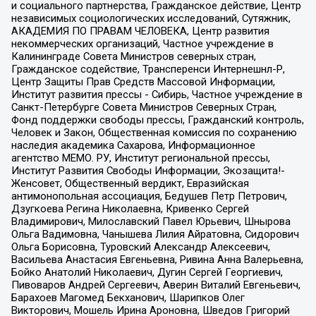
и социального партнерства, Гражданское действие, Центр
независимых социологических исследований, Сутяжник,
АКАДЕМИЯ ПО ПРАВАМ ЧЕЛОВЕКА, Центр развития
некоммерческих организаций, Частное учреждение в
Калининграде Совета Министров северных стран,
Гражданское содействие, Трансперенси Интернешнл-Р,
Центр Защиты Прав Средств Массовой Информации,
Институт развития прессы - Сибирь, Частное учреждение в
Санкт-Петербурге Совета Министров Северных Стран,
Фонд поддержки свободы прессы, Гражданский контроль,
Человек и Закон, Общественная комиссия по сохранению
наследия академика Сахарова, Информационное
агентство МЕМО. РУ, Институт региональной прессы,
Институт Развития Свободы Информации, Экозащита!-
Женсовет, Общественный вердикт, Евразийская
антимонопольная ассоциация, Бедушев Петр Петрович,
Дзугкоева Регина Николаевна, Кривенко Сергей
Владимирович, Милославский Павел Юрьевич, Шнырова
Ольга Вадимовна, Чанышева Лилия Айратовна, Сидорович
Ольга Борисовна, Туровский Александр Алексеевич,
Васильева Анастасия Евгеньевна, Ривина Анна Валерьевна,
Бойко Анатолий Николаевич, Дугин Сергей Георгиевич,
Пивоваров Андрей Сергеевич, Аверин Виталий Евгеньевич,
Барахоев Магомед Бекханович, Шарипков Олег
Викторович, Мошель Ирина Ароновна, Шведов Григорий