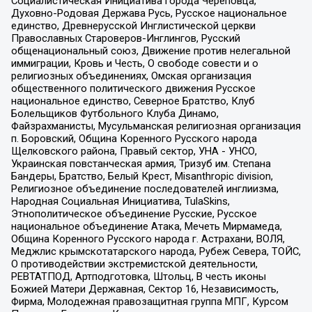
Социалистическая Инициатива города Череповца,
Духовно-Родовая Держава Русь, Русское национальное
единство, Древнерусской Инглистической церкви
Православных Староверов-Инглингов, Русский
общенациональный союз, Движение против нелегальной
иммиграции, Кровь и Честь, О свободе совести и о
религиозных объединениях, Омская организация
общественного политического движения Русское
национальное единство, Северное Братство, Клуб
Болельщиков Футбольного Клуба Динамо,
Файзрахманисты, Мусульманская религиозная организация
п. Боровский, Община Коренного Русского народа
Щелковского района, Правый сектор, УНА - УНСО,
Украинская повстанческая армия, Тризуб им. Степана
Бандеры, Братство, Белый Крест, Misanthropic division,
Религиозное объединение последователей инглиизма,
Народная Социальная Инициатива, TulaSkins,
Этнополитическое объединение Русские, Русское
национальное объединение Атака, Мечеть Мирмамеда,
Община Коренного Русского народа г. Астрахани, ВОЛЯ,
Меджлис крымскотатарского народа, Рубеж Севера, ТОЙС,
О противодействии экстремистской деятельности,
РЕВТАТПОД, Артподготовка, Штольц, В честь иконы
Божией Матери Державная, Сектор 16, Независимость,
Фирма, Молодежная правозащитная группа МПГ, Курсом