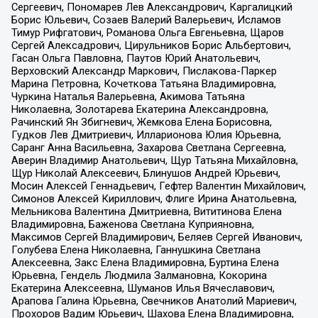
Сергеевич, Пономарев Лев Александрович, Каргалицкий
Борис Юльевич, Созаев Валерий Валерьевич, Исламов
Тимур Рифгатович, Романова Ольга Евгеньевна, Щаров
Сергей Алексадрович, Цирульников Борис Альбертович,
Гасан Ольга Павловна, Паутов Юрий Анатольевич,
Верховский Александр Маркович, Пислакова-Паркер
Марина Петровна, Кочеткова Татьяна Владимировна,
Чуркина Наталья Валерьевна, Акимова Татьяна
Николаевна, Золотарева Екатерина Александровна,
Рачинский Ян Збигневич, Жемкова Елена Борисовна,
Гудков Лев Дмитриевич, Илларионова Юлия Юрьевна,
Саранг Анна Васильевна, Захарова Светлана Сергеевна,
Аверин Владимир Анатольевич, Щур Татьяна Михайловна,
Щур Николай Алексеевич, Блинушов Андрей Юрьевич,
Мосин Алексей Геннадьевич, Гефтер Валентин Михайлович,
Симонов Алексей Кириллович, Флиге Ирина Анатольевна,
Мельникова Валентина Дмитриевна, Вититинова Елена
Владимировна, Баженова Светлана Куприяновна,
Максимов Сергей Владимирович, Беляев Сергей Иванович,
Голубева Елена Николаевна, Ганнушкина Светлана
Алексеевна, Закс Елена Владимировна, Буртина Елена
Юрьевна, Гендель Людмила Залмановна, Кокорина
Екатерина Алексеевна, Шуманов Илья Вячеславович,
Арапова Галина Юрьевна, Свечников Анатолий Мариевич,
Прохоров Вадим Юрьевич, Шахова Елена Владимировна,