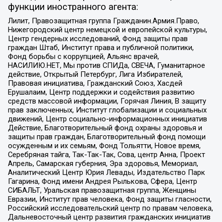
функции иностранного агента:
Лилит, Правозащитная группа Гражданин.Армия.Право,
Нижегородский центр немецкой и европейской культуры,
Центр гендерных исследований, Фонд защиты прав
граждан Штаб, Институт права и публичной политики,
Фонд борьбы с коррупцией, Альянс врачей,
НАСИЛИЮ.НЕТ, Мы против СПИДа, СВЕЧА, Гуманитарное
действие, Открытый Петербург, Лига Избирателей,
Правовая инициатива, Гражданский Союз, Хасдей
Ерушалаим, Центр поддержки и содействия развитию
средств массовой информации, Горячая Линия, В защиту
прав заключенных, Институт глобализации и социальных
движений, Центр социально-информационных инициатив
Действие, Благотворительный фонд охраны здоровья и
защиты прав граждан, Благотворительный фонд помощи
осужденным и их семьям, Фонд Тольятти, Новое время,
Серебряная тайга, Так-Так-Так, Сова, центр Анна, Проект
Апрель, Самарская губерния, Эра здоровья, Мемориал,
Аналитический Центр Юрия Левады, Издательство Парк
Гагарина, Фонд имени Андрея Рылькова, Сфера, Центр
СИБАЛЬТ, Уральская правозащитная группа, Женщины
Евразии, Институт прав человека, Фонд защиты гласности,
Российский исследовательский центр по правам человека,
Дальневосточный центр развития гражданских инициатив