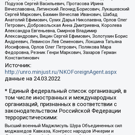
Подузов Сергей Васильевич, Протасова Ирина
Вячеславовна, Литинский Леонид Борисович, Лукашевский
Сергей Маркович, Бахмин Вячеслав Иванович, Шабад
Анатолий Ефимович, Сухих Дарья Николаевна, Орлов Олег
Петрович, Добровольская Анна Дмитриевна, Королева
Александра Евгеньевна, Смирнов Владимир
Александрович, Вицин Сергей Ефимович, Золотухин Борис
Андреевич, Левинсон Лев Семенович, Локшина Татьяна
Иосифовна, Орлов Олег Петрович, Полякова Мара
Федоровна, Резник Генри Маркович, Захаров Герман
Константинович
Источник:
http://unro.minjust.ru/NKOForeignAgent.aspx
данные на
24.03.2022
* Единый федеральный список организаций, в
том числе иностранных и международных
организаций, признанных в соответствии с
законодательством Российской Федерации
террористическими:
Высший военный Маджлисуль Шура Объединенных сил
моджахедов Кавказа, Конгресс народов Ичкерии и