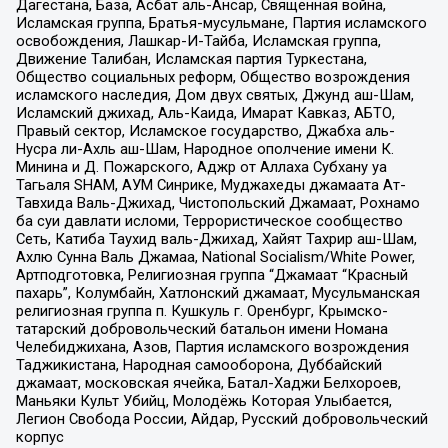
Дагестана, База, Асбат аль-Ансар, Священная война,
Исламская группа, Братья-мусульмане, Партия исламского
освобождения, Лашкар-И-Тайба, Исламская группа,
Движение Талибан, Исламская партия Туркестана,
Общество социальных реформ, Общество возрождения
исламского наследия, Дом двух святых, Джунд аш-Шам,
Исламский джихад, Аль-Каида, Имарат Кавказ, АБТО,
Правый сектор, Исламское государство, Джабха аль-
Нусра ли-Ахль аш-Шам, Народное ополчение имени К.
Минина и Д. Пожарского, Аджр от Аллаха Субхану уа
Тагьаля SHAM, АУМ Синрике, Муджахеды джамаата Ат-
Тавхида Валь-Джихад, Чистопольский Джамаат, Рохнамо
ба суи давлати исломи, Террористическое сообщество
Сеть, Катиба Таухид валь-Джихад, Хайят Тахрир аш-Шам,
Ахлю Сунна Валь Джамаа, National Socialism/White Power,
Артподготовка, Религиозная группа “Джамаат “Красный
пахарь”, Колумбайн, Хатлонский джамаат, Мусульманская
религиозная группа п. Кушкуль г. Оренбург, Крымско-
татарский добровольческий батальон имени Номана
Челебиджихана, Азов, Партия исламского возрождения
Таджикистана, Народная самооборона, Дуббайский
джамаат, московская ячейка, Батал-Хаджи Белхороев,
Маньяки Культ Убийц, Молодёжь Которая Улыбается,
Легион Свобода России, Айдар, Русский добровольческий
корпус