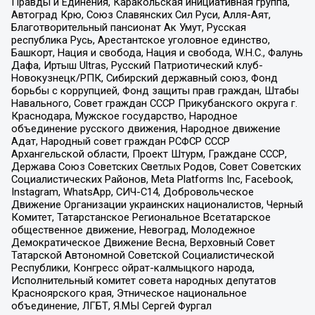
Правды и Единения, Каракольская инициативная группа,
Автоград Крю, Союз Славянских Сил Руси, Алля-Аят,
Благотворительный пансионат Ак Умут, Русская
республика Русь, Арестантское уголовное единство,
Башкорт, Нация и свобода, Нация и свобода, W.H.С., Фалунь
Дафа, Иртыш Ultras, Русский Патриотический клуб-
Новокузнецк/РПК, Сибирский державный союз, Фонд
борьбы с коррупцией, Фонд защиты прав граждан, Штабы
Навального, Совет граждан СССР Прикубанского округа г.
Краснодара, Мужское государство, Народное
объединение русского движения, Народное движение
Адат, Народный совет граждан РСФСР СССР
Архангельской области, Проект Штурм, Граждане СССР,
Держава Союз Советских Светлых Родов, Совет Советских
Социалистических Районов, Meta Platforms Inc, Facebook,
Instagram, WhatsApp, СИЧ-С14, Добровольческое
Движение Организации украинских националистов, Черный
Комитет, Татарстанское Региональное Всетатарское
общественное движение, Невоград, Молодежное
Демократическое Движение Весна, Верховный Совет
Татарской Автономной Советской Социалистической
Республики, Конгресс ойрат-калмыцкого народа,
Исполнительный комитет совета народных депутатов
Красноярского края, Этническое национальное
объединение, ЛГБТ, Я.МЫ Сергей Фургал