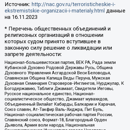
Источник:
http://nac.gov.ru/terroristicheskie-i-
ekstremistskie-organizacii-i-materialy.html
данные
на
16.11.2023
* Перечень общественных объединений и
религиозных организаций в отношении
которых судом принято вступившее в
законную силу решение о ликвидации или
запрете деятельности:
Национал-большевистская партия, ВЕК РА, Рада земли
Кубанской Духовно Родовой Державы Русь, Община
Духовного Управления Асгардской Веси Беловодья,
Славянская Община Капища Веды Перуна, Мужская
Духовная Семинария Староверов-Инглингов, Нурджулар, К
Богодержавию, Таблиги Джамаат, Свидетели Иеговы,
Русское национальное единство, Национал-
социалистическое общество, Джамаат мувахидов,
Объединенный Вилайат Кабарды, Балкарии и Карачая,
Союз славян, Ат-Такфир Валь-Хиджра, Пит Буль,
Национал-социалистическая рабочая партия России,
Славянский союз, Формат-18, Благородный Орден
Дьявола, Армия воли народа, Национальная