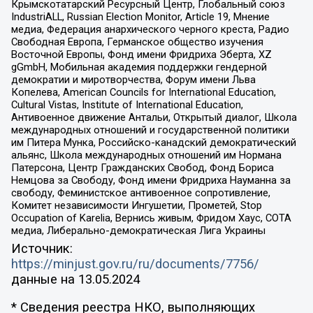
Крымскотатарский Ресурсный Центр, Глобальный союз
IndustriALL, Russian Election Monitor, Article 19, Мнение
медиа, Федерация анархического черного креста, Радио
Свободная Европа, Германское общество изучения
Восточной Европы, Фонд имени Фридриха Эберта, XZ
gGmbH, Мобильная академия поддержки гендерной
демократии и миротворчества, Форум имени Льва
Копелева, American Councils for International Education,
Cultural Vistas, Institute of International Education,
Антивоенное движение Антальи, Открытый диалог, Школа
международных отношений и государственной политики
им Питера Мунка, Российско-канадский демократический
альянс, Школа международных отношений им Нормана
Патерсона, Центр Гражданских Свобод, Фонд Бориса
Немцова за Свободу, Фонд имени Фридриха Науманна за
свободу, Феминистское антивоенное сопротивление,
Комитет независимости Ингушетии, Прометей, Stop
Occupation of Karelia, Вернись живым, Фридом Хаус, СОТА
медиа, Либерально-демократическая Лига Украины
Источник:
https://minjust.gov.ru/ru/documents/7756/
данные на
13.05.2024
* Сведения реестра НКО, выполняющих