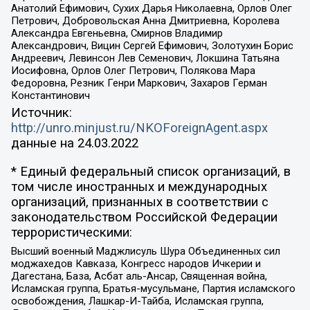
Анатолий Ефимович, Сухих Дарья Николаевна, Орлов Олег
Петрович, Добровольская Анна Дмитриевна, Королева
Александра Евгеньевна, Смирнов Владимир
Александрович, Вицин Сергей Ефимович, Золотухин Борис
Андреевич, Левинсон Лев Семенович, Локшина Татьяна
Иосифовна, Орлов Олег Петрович, Полякова Мара
Федоровна, Резник Генри Маркович, Захаров Герман
Константинович
Источник:
http://unro.minjust.ru/NKOForeignAgent.aspx
данные на
24.03.2022
* Единый федеральный список организаций, в
том числе иностранных и международных
организаций, признанных в соответствии с
законодательством Российской Федерации
террористическими:
Высший военный Маджлисуль Шура Объединенных сил
моджахедов Кавказа, Конгресс народов Ичкерии и
Дагестана, База, Асбат аль-Ансар, Священная война,
Исламская группа, Братья-мусульмане, Партия исламского
освобождения, Лашкар-И-Тайба, Исламская группа,