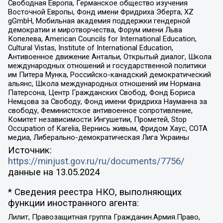
Свободная Европа, Германское общество изучения
Восточной Европы, Фонд имени Фридриха Эберта, XZ
gGmbH, Мобильная академия поддержки гендерной
демократии и миротворчества, Форум имени Льва
Копелева, American Councils for International Education,
Cultural Vistas, Institute of International Education,
Антивоенное движение Антальи, Открытый диалог, Школа
международных отношений и государственной политики
им Питера Мунка, Российско-канадский демократический
альянс, Школа международных отношений им Нормана
Патерсона, Центр Гражданских Свобод, Фонд Бориса
Немцова за Свободу, Фонд имени Фридриха Науманна за
свободу, Феминистское антивоенное сопротивление,
Комитет независимости Ингушетии, Прометей, Stop
Occupation of Karelia, Вернись живым, Фридом Хаус, СОТА
медиа, Либерально-демократическая Лига Украины
Источник:
https://minjust.gov.ru/ru/documents/7756/
данные на
13.05.2024
* Сведения реестра НКО, выполняющих
функции иностранного агента:
Лилит, Правозащитная группа Гражданин.Армия.Право,