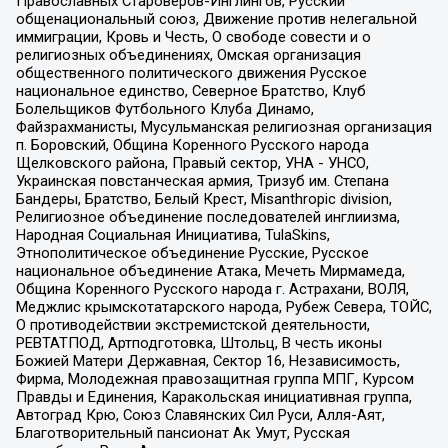
Православных Староверов-Инглингов, Русский
общенациональный союз, Движение против нелегальной
иммиграции, Кровь и Честь, О свободе совести и о
религиозных объединениях, Омская организация
общественного политического движения Русское
национальное единство, Северное Братство, Клуб
Болельщиков Футбольного Клуба Динамо,
Файзрахманисты, Мусульманская религиозная организация
п. Боровский, Община Коренного Русского народа
Щелковского района, Правый сектор, УНА - УНСО,
Украинская повстанческая армия, Тризуб им. Степана
Бандеры, Братство, Белый Крест, Misanthropic division,
Религиозное объединение последователей инглиизма,
Народная Социальная Инициатива, TulaSkins,
Этнополитическое объединение Русские, Русское
национальное объединение Атака, Мечеть Мирмамеда,
Община Коренного Русского народа г. Астрахани, ВОЛЯ,
Меджлис крымскотатарского народа, Рубеж Севера, ТОЙС,
О противодействии экстремистской деятельности,
РЕВТАТПОД, Артподготовка, Штольц, В честь иконы
Божией Матери Державная, Сектор 16, Независимость,
Фирма, Молодежная правозащитная группа МПГ, Курсом
Правды и Единения, Каракольская инициативная группа,
Автоград Крю, Союз Славянских Сил Руси, Алля-Аят,
Благотворительный пансионат Ак Умут, Русская