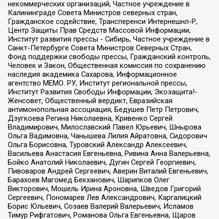
некоммерческих организаций, Частное учреждение в
Калининграде Совета Министров северных стран,
Гражданское содействие, Трансперенси Интернешнл-Р,
Центр Защиты Прав Средств Массовой Информации,
Институт развития прессы - Сибирь, Частное учреждение в
Санкт-Петербурге Совета Министров Северных Стран,
Фонд поддержки свободы прессы, Гражданский контроль,
Человек и Закон, Общественная комиссия по сохранению
наследия академика Сахарова, Информационное
агентство МЕМО. РУ, Институт региональной прессы,
Институт Развития Свободы Информации, Экозащита!-
Женсовет, Общественный вердикт, Евразийская
антимонопольная ассоциация, Бедушев Петр Петрович,
Дзугкоева Регина Николаевна, Кривенко Сергей
Владимирович, Милославский Павел Юрьевич, Шнырова
Ольга Вадимовна, Чанышева Лилия Айратовна, Сидорович
Ольга Борисовна, Туровский Александр Алексеевич,
Васильева Анастасия Евгеньевна, Ривина Анна Валерьевна,
Бойко Анатолий Николаевич, Дугин Сергей Георгиевич,
Пивоваров Андрей Сергеевич, Аверин Виталий Евгеньевич,
Барахоев Магомед Бекханович, Шарипков Олег
Викторович, Мошель Ирина Ароновна, Шведов Григорий
Сергеевич, Пономарев Лев Александрович, Каргалицкий
Борис Юльевич, Созаев Валерий Валерьевич, Исламов
Тимур Рифгатович, Романова Ольга Евгеньевна, Щаров