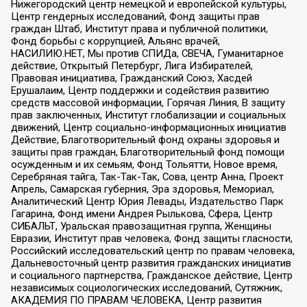
Нижегородский центр немецкой и европейской культуры,
Центр гендерных исследований, Фонд защиты прав
граждан Штаб, Институт права и публичной политики,
Фонд борьбы с коррупцией, Альянс врачей,
НАСИЛИЮ.НЕТ, Мы против СПИДа, СВЕЧА, Гуманитарное
действие, Открытый Петербург, Лига Избирателей,
Правовая инициатива, Гражданский Союз, Хасдей
Ерушалаим, Центр поддержки и содействия развитию
средств массовой информации, Горячая Линия, В защиту
прав заключенных, Институт глобализации и социальных
движений, Центр социально-информационных инициатив
Действие, Благотворительный фонд охраны здоровья и
защиты прав граждан, Благотворительный фонд помощи
осужденным и их семьям, Фонд Тольятти, Новое время,
Серебряная тайга, Так-Так-Так, Сова, центр Анна, Проект
Апрель, Самарская губерния, Эра здоровья, Мемориал,
Аналитический Центр Юрия Левады, Издательство Парк
Гагарина, Фонд имени Андрея Рылькова, Сфера, Центр
СИБАЛЬТ, Уральская правозащитная группа, Женщины
Евразии, Институт прав человека, Фонд защиты гласности,
Российский исследовательский центр по правам человека,
Дальневосточный центр развития гражданских инициатив
и социального партнерства, Гражданское действие, Центр
независимых социологических исследований, Сутяжник,
АКАДЕМИЯ ПО ПРАВАМ ЧЕЛОВЕКА, Центр развития