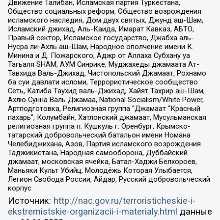
Движение Талибан, Исламская партия Туркестана,
Общество социальных реформ, Общество возрождения
исламского наследия, Дом двух святых, Джунд аш-Шам,
Исламский джихад, Аль-Каида, Имарат Кавказ, АБТО,
Правый сектор, Исламское государство, Джабха аль-
Нусра ли-Ахль аш-Шам, Народное ополчение имени К.
Минина и Д. Пожарского, Аджр от Аллаха Субхану уа
Тагьаля SHAM, АУМ Синрике, Муджахеды джамаата Ат-
Тавхида Валь-Джихад, Чистопольский Джамаат, Рохнамо
ба суи давлати исломи, Террористическое сообщество
Сеть, Катиба Таухид валь-Джихад, Хайят Тахрир аш-Шам,
Ахлю Сунна Валь Джамаа, National Socialism/White Power,
Артподготовка, Религиозная группа “Джамаат “Красный
пахарь”, Колумбайн, Хатлонский джамаат, Мусульманская
религиозная группа п. Кушкуль г. Оренбург, Крымско-
татарский добровольческий батальон имени Номана
Челебиджихана, Азов, Партия исламского возрождения
Таджикистана, Народная самооборона, Дуббайский
джамаат, московская ячейка, Батал-Хаджи Белхороев,
Маньяки Культ Убийц, Молодёжь Которая Улыбается,
Легион Свобода России, Айдар, Русский добровольческий
корпус
Источник:
http://nac.gov.ru/terroristicheskie-i-
ekstremistskie-organizacii-i-materialy.html
данные