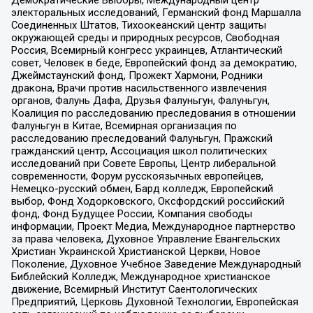
Демократические Выборы, Международный центр
электоральных исследований, Германский фонд Маршалла
Соединенных Штатов, Тихоокеанский центр защиты
окружающей среды и природных ресурсов, Свободная
Россия, Всемирный конгресс украинцев, Атлантический
совет, Человек в беде, Европейский фонд за демократию,
Джеймстаунский фонд, Прожект Хармони, Родники
дракона, Врачи против насильственного извлечения
органов, Фалунь Дафа, Друзья Фалуньгун, Фалуньгун,
Коалиция по расследованию преследования в отношении
Фалуньгун в Китае, Всемирная организация по
расследованию преследований Фалуньгун, Пражский
гражданский центр, Ассоциация школ политических
исследований при Совете Европы, Центр либеральной
современности, Форум русскоязычных европейцев,
Немецко-русский обмен, Бард колледж, Европейский
выбор, Фонд Ходорковского, Оксфордский российский
фонд, Фонд Будущее России, Компания свободы
информации, Проект Медиа, Международное партнерство
за права человека, Духовное Управление Евангельских
Христиан Украинской Христианской Церкви, Новое
Поколение, Духовное Учебное Заведение Международный
Библейский Колледж, Международное христианское
движение, Всемирный Институт Саентологических
Предприятий, Церковь Духовной Технологии, Европейская