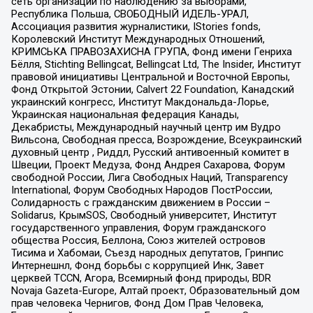
сеть организаций по наблюдению за выборами,
Республика Польша, СВОБОДНЫЙ ИДЕЛЬ-УРАЛ,
Ассоциация развития журналистики, IStories fonds,
Королевский Институт Международных Отношений,
КРИМСЬКА ПРАВОЗАХИСНА ГРУПА, Фонд имени Генриха
Бёлля, Stichting Bellingcat, Bellingcat Ltd, The Insider, Институт
правовой инициативы Центральной и Восточной Европы,
Фонд Открытой Эстонии, Calvert 22 Foundation, Канадский
украинский конгресс, Институт Макдональда-Лорье,
Украинская национальная федерация Канады,
Декабристы, Международный научный центр им Вудро
Вильсона, Свободная пресса, Возрождение, Всеукраинский
духовный центр , Риддл, Русский антивоенный комитет в
Швеции, Проект Медуза, Фонд Андрея Сахарова, Форум
свободной России, Лига Свободных Наций, Transparеncy
International, Форум Свободных Народов ПостРоссии,
Солидарность с гражданским движением в России –
Solidarus, КрымSOS, Свободный университет, Институт
государственного управления, Форум гражданского
общества Россия, Беллона, Союз жителей островов
Тисима и Хабомаи, Съезд народных депутатов, Гринпис
Интернешнл, Фонд борьбы с коррупцией Инк, Завет
церквей TCCN, Агора, Всемирный фонд природы, BDR
Novaja Gazeta-Europe, Алтай проект, Образовательный дом
прав человека Чернигов, Фонд Дом Прав Человека,