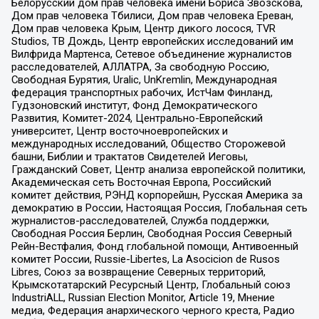
Белорусский дом прав человека имени Бориса Звозскова,
Дом прав человека Тбилиси, Дом прав человека Ереван,
Дом прав человека Крым, Центр дикого лосося, TVR
Studios, ТВ Дождь, Центр европейских исследований им
Вилфрида Мартенса, Сетевое объединение журналистов
расследователей, АЛЛАТРА, За свободную Россию,
Свободная Бурятия, Uralic, UnKremlin, Международная
федерация транспортных рабочих, ИстЧам Финланд,
Гудзоновский институт, Фонд Демократического
Развития, Комитет-2024, Центрально-Европейский
университет, Центр восточноевропейских и
международных исследований, Общество Сторожевой
башни, Библии и трактатов Свидетелей Иеговы,
Гражданский Совет, Центр анализа европейской политики,
Академическая сеть Восточная Европа, Российский
комитет действия, РЭНД корпорейшн, Русская Америка за
демократию в России, Настоящая Россия, Глобальная сеть
журналистов-расследователей, Служба поддержки,
Свободная Россия Берлин, Свободная Россия Северный
Рейн-Вестфалия, Фонд глобальной помощи, Антивоенный
комитет России, Russie-Libertes, La Asocicion de Rusos
Libres, Союз за возвращение Северных территорий,
Крымскотатарский Ресурсный Центр, Глобальный союз
IndustriALL, Russian Election Monitor, Article 19, Мнение
медиа, Федерация анархического черного креста, Радио