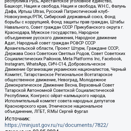
республика Русь, Арестантское уголовное единство,
Башкорт, Нация и свобода, Нация и свобода, W.H.С., Фалунь
Дафа, Иртыш Ultras, Русский Патриотический клуб-
Новокузнецк/РПК, Сибирский державный союз, Фонд
борьбы с коррупцией, Фонд защиты прав граждан, Штабы
Навального, Совет граждан СССР Прикубанского округа г.
Краснодара, Мужское государство, Народное
объединение русского движения, Народное движение
Адат, Народный совет граждан РСФСР СССР
Архангельской области, Проект Штурм, Граждане СССР,
Держава Союз Советских Светлых Родов, Совет Советских
Социалистических Районов, Meta Platforms Inc, Facebook,
Instagram, WhatsApp, СИЧ-С14, Добровольческое
Движение Организации украинских националистов, Черный
Комитет, Татарстанское Региональное Всетатарское
общественное движение, Невоград, Молодежное
Демократическое Движение Весна, Верховный Совет
Татарской Автономной Советской Социалистической
Республики, Конгресс ойрат-калмыцкого народа,
Исполнительный комитет совета народных депутатов
Красноярского края, Этническое национальное
объединение, ЛГБТ, Я.МЫ Сергей Фургал
Источник:
https://minjust.gov.ru/ru/documents/7822/