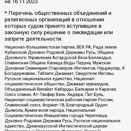
на
16.11.2023
* Перечень общественных объединений и
религиозных организаций в отношении
которых судом принято вступившее в
законную силу решение о ликвидации или
запрете деятельности:
Национал-большевистская партия, ВЕК РА, Рада земли
Кубанской Духовно Родовой Державы Русь, Община
Духовного Управления Асгардской Веси Беловодья,
Славянская Община Капища Веды Перуна, Мужская
Духовная Семинария Староверов-Инглингов, Нурджулар, К
Богодержавию, Таблиги Джамаат, Свидетели Иеговы,
Русское национальное единство, Национал-
социалистическое общество, Джамаат мувахидов,
Объединенный Вилайат Кабарды, Балкарии и Карачая,
Союз славян, Ат-Такфир Валь-Хиджра, Пит Буль,
Национал-социалистическая рабочая партия России,
Славянский союз, Формат-18, Благородный Орден
Дьявола, Армия воли народа, Национальная
Социалистическая Инициатива города Череповца,
Духовно-Родовая Держава Русь, Русское национальное
единство, Древнерусской Инглистической церкви