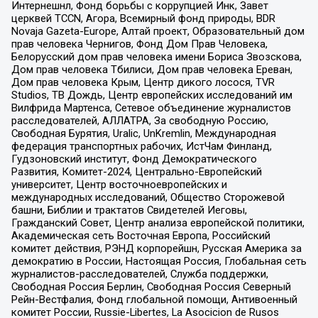
Интернешнл, Фонд борьбы с коррупцией Инк, Завет
церквей TCCN, Агора, Всемирный фонд природы, BDR
Novaja Gazeta-Europe, Алтай проект, Образовательный дом
прав человека Чернигов, Фонд Дом Прав Человека,
Белорусский дом прав человека имени Бориса Звозскова,
Дом прав человека Тбилиси, Дом прав человека Ереван,
Дом прав человека Крым, Центр дикого лосося, TVR
Studios, ТВ Дождь, Центр европейских исследований им
Вилфрида Мартенса, Сетевое объединение журналистов
расследователей, АЛЛАТРА, За свободную Россию,
Свободная Бурятия, Uralic, UnKremlin, Международная
федерация транспортных рабочих, ИстЧам Финланд,
Гудзоновский институт, Фонд Демократического
Развития, Комитет-2024, Центрально-Европейский
университет, Центр восточноевропейских и
международных исследований, Общество Сторожевой
башни, Библии и трактатов Свидетелей Иеговы,
Гражданский Совет, Центр анализа европейской политики,
Академическая сеть Восточная Европа, Российский
комитет действия, РЭНД корпорейшн, Русская Америка за
демократию в России, Настоящая Россия, Глобальная сеть
журналистов-расследователей, Служба поддержки,
Свободная Россия Берлин, Свободная Россия Северный
Рейн-Вестфалия, Фонд глобальной помощи, Антивоенный
комитет России, Russie-Libertes, La Asocicion de Rusos