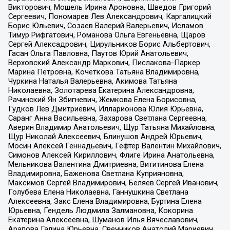
Викторович, Мошель Ирина Ароновна, Шведов Григорий
Сергеевич, Пономарев Лев Александрович, Каргалицкий
Борис Юльевич, Созаев Валерий Валерьевич, Исламов
Тимур Рифгатович, Романова Ольга Евгеньевна, Щаров
Сергей Алексадрович, Цирульников Борис Альбертович,
Гасан Ольга Павловна, Паутов Юрий Анатольевич,
Верховский Александр Маркович, Пислакова-Паркер
Марина Петровна, Кочеткова Татьяна Владимировна,
Чуркина Наталья Валерьевна, Акимова Татьяна
Николаевна, Золотарева Екатерина Александровна,
Рачинский Ян Збигневич, Жемкова Елена Борисовна,
Гудков Лев Дмитриевич, Илларионова Юлия Юрьевна,
Саранг Анна Васильевна, Захарова Светлана Сергеевна,
Аверин Владимир Анатольевич, Щур Татьяна Михайловна,
Щур Николай Алексеевич, Блинушов Андрей Юрьевич,
Мосин Алексей Геннадьевич, Гефтер Валентин Михайлович,
Симонов Алексей Кириллович, Флиге Ирина Анатольевна,
Мельникова Валентина Дмитриевна, Вититинова Елена
Владимировна, Баженова Светлана Куприяновна,
Максимов Сергей Владимирович, Беляев Сергей Иванович,
Голубева Елена Николаевна, Ганнушкина Светлана
Алексеевна, Закс Елена Владимировна, Буртина Елена
Юрьевна, Гендель Людмила Залмановна, Кокорина
Екатерина Алексеевна, Шуманов Илья Вячеславович,
Арапова Галина Юрьевна, Свечников Анатолий Мариевич,