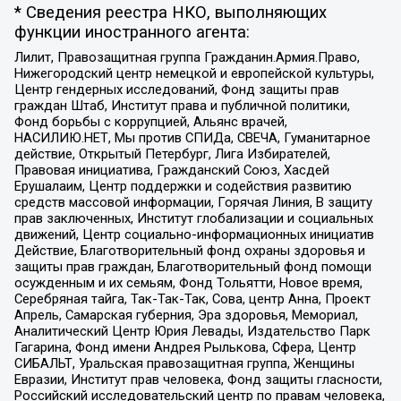
* Сведения реестра НКО, выполняющих
функции иностранного агента:
Лилит, Правозащитная группа Гражданин.Армия.Право,
Нижегородский центр немецкой и европейской культуры,
Центр гендерных исследований, Фонд защиты прав
граждан Штаб, Институт права и публичной политики,
Фонд борьбы с коррупцией, Альянс врачей,
НАСИЛИЮ.НЕТ, Мы против СПИДа, СВЕЧА, Гуманитарное
действие, Открытый Петербург, Лига Избирателей,
Правовая инициатива, Гражданский Союз, Хасдей
Ерушалаим, Центр поддержки и содействия развитию
средств массовой информации, Горячая Линия, В защиту
прав заключенных, Институт глобализации и социальных
движений, Центр социально-информационных инициатив
Действие, Благотворительный фонд охраны здоровья и
защиты прав граждан, Благотворительный фонд помощи
осужденным и их семьям, Фонд Тольятти, Новое время,
Серебряная тайга, Так-Так-Так, Сова, центр Анна, Проект
Апрель, Самарская губерния, Эра здоровья, Мемориал,
Аналитический Центр Юрия Левады, Издательство Парк
Гагарина, Фонд имени Андрея Рылькова, Сфера, Центр
СИБАЛЬТ, Уральская правозащитная группа, Женщины
Евразии, Институт прав человека, Фонд защиты гласности,
Российский исследовательский центр по правам человека,