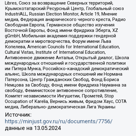
Libres, Союз за возвращение Северных территорий,
Крымскотатарский Ресурсный Центр, Глобальный союз
IndustriALL, Russian Election Monitor, Article 19, Мнение
медиа, Федерация анархического черного креста, Радио
Свободная Европа, Германское общество изучения
Восточной Европы, Фонд имени Фридриха Эберта, XZ
gGmbH, Мобильная академия поддержки гендерной
демократии и миротворчества, Форум имени Льва
Копелева, American Councils for International Education,
Cultural Vistas, Institute of International Education,
Антивоенное движение Антальи, Открытый диалог, Школа
международных отношений и государственной политики
им Питера Мунка, Российско-канадский демократический
альянс, Школа международных отношений им Нормана
Патерсона, Центр Гражданских Свобод, Фонд Бориса
Немцова за Свободу, Фонд имени Фридриха Науманна за
свободу, Феминистское антивоенное сопротивление,
Комитет независимости Ингушетии, Прометей, Stop
Occupation of Karelia, Вернись живым, Фридом Хаус, СОТА
медиа, Либерально-демократическая Лига Украины
Источник:
https://minjust.gov.ru/ru/documents/7756/
данные на
13.05.2024