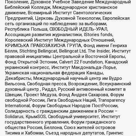
Поколение, Духовное Учебное Заведение Международный
Библейский Колледж, Международное христианское
движение, Всемирный Институт Саентологических
Предприятий, Церковь Духовной Технологии, Европейская
сеть организаций по наблюдению за выборами,
Республика Польша, СВОБОДНЫЙ ИДЕЛЬ-УРАЛ,
Ассоциация развития журналистики, IStories fonds,
Королевский Институт Международных Отношений,
КРИМСЬКА ПРАВОЗАХИСНА ГРУПА, Фонд имени Генриха
Бёлля, Stichting Bellingcat, Bellingcat Ltd, The Insider, Институт
правовой инициативы Центральной и Восточной Европы,
Фонд Открытой Эстонии, Calvert 22 Foundation, Канадский
украинский конгресс, Институт Макдональда-Лорье,
Украинская национальная федерация Канады,
Декабристы, Международный научный центр им Вудро
Вильсона, Свободная пресса, Возрождение, Всеукраинский
духовный центр , Риддл, Русский антивоенный комитет в
Швеции, Проект Медуза, Фонд Андрея Сахарова, Форум
свободной России, Лига Свободных Наций, Transparеncy
International, Форум Свободных Народов ПостРоссии,
Солидарность с гражданским движением в России –
Solidarus, КрымSOS, Свободный университет, Институт
государственного управления, Форум гражданского
общества Россия, Беллона, Союз жителей островов
Тисима и Хабомаи, Съезд народных депутатов, Гринпис