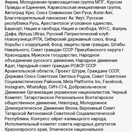
Фирма, Молодежная правозащитная группа МПГ, Курсом
Правды и Единения, Каракольская инициативная группа,
Автоград Крю, Союз Славянских Сил Руси, Алля-Аят,
Благотворительный пансионат Ак Умут, Русская
республика Русь, Арестантское уголовное единство,
Башкорт, Нация и свобода, Нация и свобода, W.H.С., Фалунь
Дафа, Иртыш Ultras, Русский Патриотический клуб-
Новокузнецк/РПК, Сибирский державный союз, Фонд
борьбы с коррупцией, Фонд защиты прав граждан, Штабы
Навального, Совет граждан СССР Прикубанского округа г.
Краснодара, Мужское государство, Народное
объединение русского движения, Народное движение
Адат, Народный совет граждан РСФСР СССР
Архангельской области, Проект Штурм, Граждане СССР,
Держава Союз Советских Светлых Родов, Совет Советских
Социалистических Районов, Meta Platforms Inc, Facebook,
Instagram, WhatsApp, СИЧ-С14, Добровольческое
Движение Организации украинских националистов, Черный
Комитет, Татарстанское Региональное Всетатарское
общественное движение, Невоград, Молодежное
Демократическое Движение Весна, Верховный Совет
Татарской Автономной Советской Социалистической
Республики, Конгресс ойрат-калмыцкого народа,
Исполнительный комитет совета народных депутатов
Красноярского края, Этническое национальное