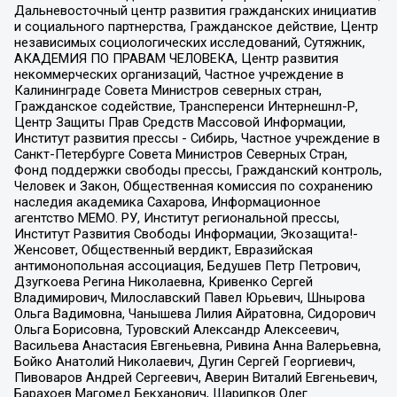
Дальневосточный центр развития гражданских инициатив
и социального партнерства, Гражданское действие, Центр
независимых социологических исследований, Сутяжник,
АКАДЕМИЯ ПО ПРАВАМ ЧЕЛОВЕКА, Центр развития
некоммерческих организаций, Частное учреждение в
Калининграде Совета Министров северных стран,
Гражданское содействие, Трансперенси Интернешнл-Р,
Центр Защиты Прав Средств Массовой Информации,
Институт развития прессы - Сибирь, Частное учреждение в
Санкт-Петербурге Совета Министров Северных Стран,
Фонд поддержки свободы прессы, Гражданский контроль,
Человек и Закон, Общественная комиссия по сохранению
наследия академика Сахарова, Информационное
агентство МЕМО. РУ, Институт региональной прессы,
Институт Развития Свободы Информации, Экозащита!-
Женсовет, Общественный вердикт, Евразийская
антимонопольная ассоциация, Бедушев Петр Петрович,
Дзугкоева Регина Николаевна, Кривенко Сергей
Владимирович, Милославский Павел Юрьевич, Шнырова
Ольга Вадимовна, Чанышева Лилия Айратовна, Сидорович
Ольга Борисовна, Туровский Александр Алексеевич,
Васильева Анастасия Евгеньевна, Ривина Анна Валерьевна,
Бойко Анатолий Николаевич, Дугин Сергей Георгиевич,
Пивоваров Андрей Сергеевич, Аверин Виталий Евгеньевич,
Барахоев Магомед Бекханович, Шарипков Олег