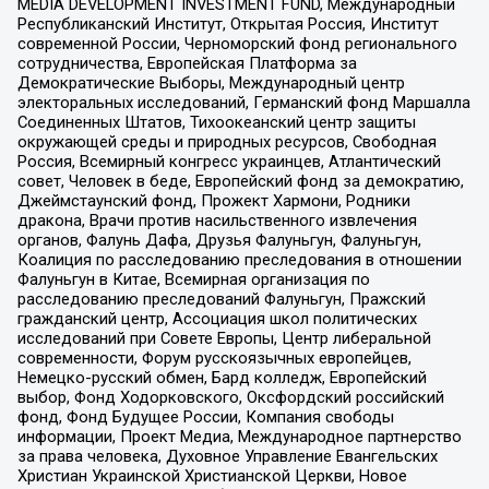
MEDIA DEVELOPMENT INVESTMENT FUND, Международный
Республиканский Институт, Открытая Россия, Институт
современной России, Черноморский фонд регионального
сотрудничества, Европейская Платформа за
Демократические Выборы, Международный центр
электоральных исследований, Германский фонд Маршалла
Соединенных Штатов, Тихоокеанский центр защиты
окружающей среды и природных ресурсов, Свободная
Россия, Всемирный конгресс украинцев, Атлантический
совет, Человек в беде, Европейский фонд за демократию,
Джеймстаунский фонд, Прожект Хармони, Родники
дракона, Врачи против насильственного извлечения
органов, Фалунь Дафа, Друзья Фалуньгун, Фалуньгун,
Коалиция по расследованию преследования в отношении
Фалуньгун в Китае, Всемирная организация по
расследованию преследований Фалуньгун, Пражский
гражданский центр, Ассоциация школ политических
исследований при Совете Европы, Центр либеральной
современности, Форум русскоязычных европейцев,
Немецко-русский обмен, Бард колледж, Европейский
выбор, Фонд Ходорковского, Оксфордский российский
фонд, Фонд Будущее России, Компания свободы
информации, Проект Медиа, Международное партнерство
за права человека, Духовное Управление Евангельских
Христиан Украинской Христианской Церкви, Новое