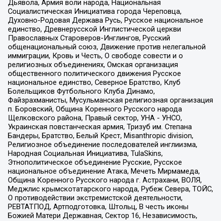
Дьявола, Армия воли народа, Национальная
Социалистическая Инициатива города Череповца,
Духовно-Родовая Держава Русь, Русское национальное
единство, Древнерусской Инглистической церкви
Православных Староверов-Инглингов, Русский
общенациональный союз, Движение против нелегальной
иммиграции, Кровь и Честь, О свободе совести и о
религиозных объединениях, Омская организация
общественного политического движения Русское
национальное единство, Северное Братство, Клуб
Болельщиков Футбольного Клуба Динамо,
Файзрахманисты, Мусульманская религиозная организация
п. Боровский, Община Коренного Русского народа
Щелковского района, Правый сектор, УНА - УНСО,
Украинская повстанческая армия, Тризуб им. Степана
Бандеры, Братство, Белый Крест, Misanthropic division,
Религиозное объединение последователей инглиизма,
Народная Социальная Инициатива, TulaSkins,
Этнополитическое объединение Русские, Русское
национальное объединение Атака, Мечеть Мирмамеда,
Община Коренного Русского народа г. Астрахани, ВОЛЯ,
Меджлис крымскотатарского народа, Рубеж Севера, ТОЙС,
О противодействии экстремистской деятельности,
РЕВТАТПОД, Артподготовка, Штольц, В честь иконы
Божией Матери Державная, Сектор 16, Независимость,