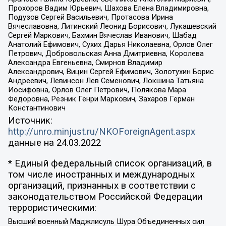
Прохоров Вадим Юрьевич, Шахова Елена Владимировна,
Подузов Сергей Васильевич, Протасова Ирина
Вячеславовна, Литинский Леонид Борисович, Лукашевский
Сергей Маркович, Бахмин Вячеслав Иванович, Шабад
Анатолий Ефимович, Сухих Дарья Николаевна, Орлов Олег
Петрович, Добровольская Анна Дмитриевна, Королева
Александра Евгеньевна, Смирнов Владимир
Александрович, Вицин Сергей Ефимович, Золотухин Борис
Андреевич, Левинсон Лев Семенович, Локшина Татьяна
Иосифовна, Орлов Олег Петрович, Полякова Мара
Федоровна, Резник Генри Маркович, Захаров Герман
Константинович
Источник:
http://unro.minjust.ru/NKOForeignAgent.aspx
данные на
24.03.2022
* Единый федеральный список организаций, в
том числе иностранных и международных
организаций, признанных в соответствии с
законодательством Российской Федерации
террористическими:
Высший военный Маджлисуль Шура Объединенных сил