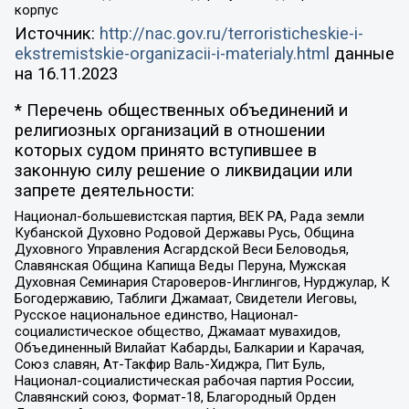
корпус
Источник:
http://nac.gov.ru/terroristicheskie-i-
ekstremistskie-organizacii-i-materialy.html
данные
на
16.11.2023
* Перечень общественных объединений и
религиозных организаций в отношении
которых судом принято вступившее в
законную силу решение о ликвидации или
запрете деятельности:
Национал-большевистская партия, ВЕК РА, Рада земли
Кубанской Духовно Родовой Державы Русь, Община
Духовного Управления Асгардской Веси Беловодья,
Славянская Община Капища Веды Перуна, Мужская
Духовная Семинария Староверов-Инглингов, Нурджулар, К
Богодержавию, Таблиги Джамаат, Свидетели Иеговы,
Русское национальное единство, Национал-
социалистическое общество, Джамаат мувахидов,
Объединенный Вилайат Кабарды, Балкарии и Карачая,
Союз славян, Ат-Такфир Валь-Хиджра, Пит Буль,
Национал-социалистическая рабочая партия России,
Славянский союз, Формат-18, Благородный Орден