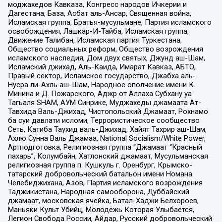
моджахедов Кавказа, Конгресс народов Ичкерии и
Дагестана, База, Асбат аль-Ансар, Священная война,
Исламская группа, Братья-мусульмане, Партия исламского
освобождения, Лашкар-И-Тайба, Исламская группа,
Движение Талибан, Исламская партия Туркестана,
Общество социальных реформ, Общество возрождения
исламского наследия, Дом двух святых, Джунд аш-Шам,
Исламский джихад, Аль-Каида, Имарат Кавказ, АБТО,
Правый сектор, Исламское государство, Джабха аль-
Нусра ли-Ахль аш-Шам, Народное ополчение имени К.
Минина и Д. Пожарского, Аджр от Аллаха Субхану уа
Тагьаля SHAM, АУМ Синрике, Муджахеды джамаата Ат-
Тавхида Валь-Джихад, Чистопольский Джамаат, Рохнамо
ба суи давлати исломи, Террористическое сообщество
Сеть, Катиба Таухид валь-Джихад, Хайят Тахрир аш-Шам,
Ахлю Сунна Валь Джамаа, National Socialism/White Power,
Артподготовка, Религиозная группа “Джамаат “Красный
пахарь”, Колумбайн, Хатлонский джамаат, Мусульманская
религиозная группа п. Кушкуль г. Оренбург, Крымско-
татарский добровольческий батальон имени Номана
Челебиджихана, Азов, Партия исламского возрождения
Таджикистана, Народная самооборона, Дуббайский
джамаат, московская ячейка, Батал-Хаджи Белхороев,
Маньяки Культ Убийц, Молодёжь Которая Улыбается,
Легион Свобода России, Айдар, Русский добровольческий