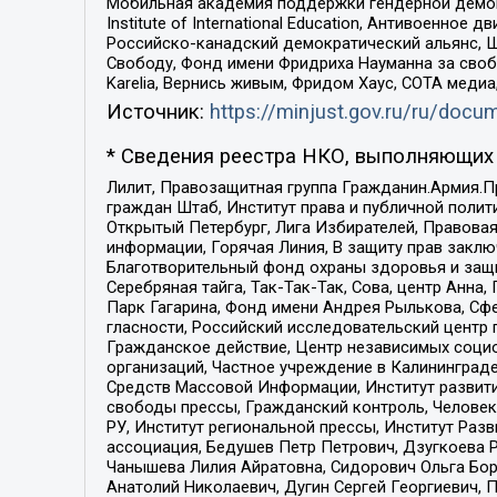
Мобильная академия поддержки гендерной демократи
Institute of International Education, Антивоенн
Российско-канадский демократический альянс, 
Свободу, Фонд имени Фридриха Науманна за свобо
Karelia, Вернись живым, Фридом Хаус, СОТА меди
Источник:
https://minjust.gov.ru/ru/doc
* Сведения реестра НКО, выполняющих 
Лилит, Правозащитная группа Гражданин.Армия.П
граждан Штаб, Институт права и публичной поли
Открытый Петербург, Лига Избирателей, Правова
информации, Горячая Линия, В защиту прав закл
Благотворительный фонд охраны здоровья и защи
Серебряная тайга, Так-Так-Так, Сова, центр Анн
Парк Гагарина, Фонд имени Андрея Рылькова, Сф
гласности, Российский исследовательский центр 
Гражданское действие, Центр независимых соци
организаций, Частное учреждение в Калининград
Средств Массовой Информации, Институт развити
свободы прессы, Гражданский контроль, Человек
РУ, Институт региональной прессы, Институт Ра
ассоциация, Бедушев Петр Петрович, Дзугкоева 
Чанышева Лилия Айратовна, Сидорович Ольга Бори
Анатолий Николаевич, Дугин Сергей Георгиевич, 