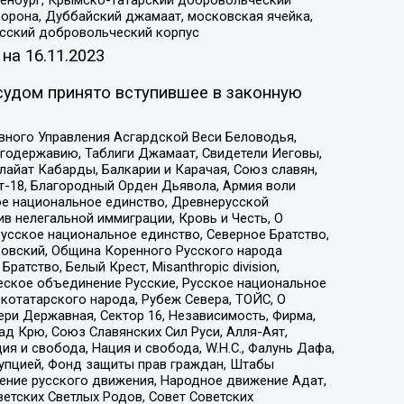
Оренбург, Крымско-татарский добровольческий
орона, Дуббайский джамаат, московская ячейка,
усский добровольческий корпус
 на
16.11.2023
судом принято вступившее в законную
вного Управления Асгардской Веси Беловодья,
годержавию, Таблиги Джамаат, Свидетели Иеговы,
айат Кабарды, Балкарии и Карачая, Союз славян,
т-18, Благородный Орден Дьявола, Армия воли
ое национальное единство, Древнерусской
 нелегальной иммиграции, Кровь и Честь, О
усское национальное единство, Северное Братство,
ровский, Община Коренного Русского народа
атство, Белый Крест, Misanthropic division,
еское объединение Русские, Русское национальное
котатарского народа, Рубеж Севера, ТОЙС, О
ри Державная, Сектор 16, Независимость, Фирма,
д Крю, Союз Славянских Сил Руси, Алля-Аят,
я и свобода, Нация и свобода, W.H.С., Фалунь Дафа,
рупцией, Фонд защиты прав граждан, Штабы
ение русского движения, Народное движение Адат,
етских Светлых Родов, Совет Советских