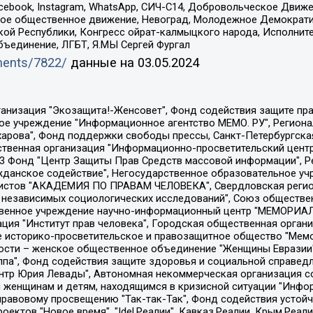
Facebook, Instagram, WhatsApp, СИЧ-С14, Добровольческое Движ
ское общественное движение, Невоград, Молодежное Демократ
ой Республики, Конгресс ойрат-калмыцкого народа, Исполнит
бъединение, ЛГБТ, Я.МЫ Сергей Фургал
uments/7822/
данные на
03.05.2024
Общество с ограниченной ответственностью "Радио Свободная Европа/Радио Свобода", Чешское информационное агентство "MEDIUM-ORIENT", Красноярская региональная общественная организация "Мы против СПИДа", Камалягин Денис Николаевич, Маркелов Сергей Евгеньевич, Пономарев Лев Александрович, Савицкая Людмила Алексеевна, Автономная некоммерческая организация "Центр по работе с проблемой насилия "НАСИЛИЮ.НЕТ", Межрегиональный профессиональный союз работников здравоохранения "Альянс врачей", Юридическое лицо, зарегистрированное в Латвийской Республике, SIA "Medusa Project" (регистрационный номер 40103797863, дата регистрации 10.06.2014), Некоммерческая организация "Фонд по борьбе с коррупцией", Автономная некоммерческая организация "Институт права и публичной политики", Баданин Роман Сергеевич, Гликин Максим Александрович, Железнова Мария Михайловна, Лукьянова Юлия Сергеевна, Маетная Елизавета Витальевна, Маняхин Петр Борисович, Чуракова Ольга Владимировна, Ярош Юлия Петровна, Юридическое лицо "The Insider SIA", зарегистрированное в Риге, Латвийская Республика (дата регистрации 26.06.2015), являющееся администратором доменного имени интернет-издания "The Insider SIA", https://theins.ru, Постернак Алексей Евгеньевич, Рубин Михаил Аркадьевич, Анин Роман Александрович, Юридическое лицо Istories fonds, зарегистрированное в Латвийской Республике (регистрационный номер 50008295751, дата регистрации 24.02.2020), Великовский Дмитрий Александрович, Долинина Ирина Николаевна, Мароховская Алеся Алексеевна, Шлейнов Роман Юрьевич, Шмагун Олеся Валентиновна, Общество с ограниченной ответственностью "Альтаир 2021", Общество с ограниченной ответственностью "Вега 2021", Общество с ограниченной ответственностью "Главный редактор 2021", Общество с ограниченной ответственностью "Ромашки монолит", Важенков Артем Валерьевич, Ивановская областная общественная организация "Центр гендерных исследований", Гурман Юрий Альбертович, Медиапроект "ОВД-Инфо", Егоров Владимир Владимирович, Жилинский Владимир Александрович, Общество с ограниченной ответственностью "ЗП", Иванова София Юрьевна, Карезина Инна Павловна, Кильтау Екатерина Викторовна, Петров Алексей Викторович, Пискунов Сергей Евгеньевич, Смирнов Сергей Сергеевич, Тихонов Михаил Сергеевич, Общество с ограниченной ответственностью "ЖУРНАЛИСТ-ИНОСТРАННЫЙ АГЕНТ", Арапова Галина Юрьевна, Вольтская Татьяна Анатольевна, Американская компания "Mason G.E.S. Anonymous Foundation" (США), являющаяся владельцем интернет-издания https://mnews.world/, Компания "Stichting Bellingcat", зарегистрированная в Нидерландах (дата регистрации 11.07.2018), Захаров Андрей Вячеславович, Клепиковская Екатерина Дмитриевна, Общество с ограниченной ответственностью "МЕМО", Перл Роман Александрович, Симонов Евгений Алексеевич, Соловьева Елена Анатольевна, Сотников Даниил Владимирович, Сурначева Елизавета Дмитриевна, Автономная некоммерческая организация по защите прав человека и информированию населения "Якутия – Наше Мнение", Общество с ограниченной ответственностью "Москоу диджитал медиа", с 26.01.2023 Общество с ограниченной ответственностью "Чайка Белые сады", Ветошкина Валерия Валерьевна, Заговора Максим Александрович, Межрегиональное общественное движение "Российская ЛГБТ - сеть", Оленичев Максим Владимирович, Павлов Иван Юрьевич, Скворцова Елена Сергеевна, Общество с ограниченной ответственностью "Как бы инагент", Кочетков Игорь Викторович, Общество с ограниченной ответственностью "Честные выборы", Еланчик Олег Александрович, Общество с ограниченной ответственностью "Нобелевский призыв", Гималова Регина Эмилевна, Григорьев Андрей Валерьевич, Григорьева Алина Александровна, Ассоциация по содействию защите прав призывников, альтернативнослужащих и военнослужащих "Правозащитная группа "Гражданин.Армия.Право", Хисамова Регина Фаритовна, Автономная некоммерческая организация по реализа