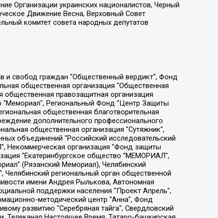
ение Организации украинских националистов, Черный
ическое Движение Весна, Верховный Совет
ельный комитет совета народных депутатов
ции социально-правовых программ "Лилит", Дальневосточное общественное движение "Маяк", Санкт-Петербургская ЛГБТ-инициативная группа "Выход", Инициативная группа ЛГБТ+ "Реверс", Алексеев Андрей Викторович, Бекбулатова Таисия Львовна, Беляев Иван Михайлович, Владыкина Елена Сергеевна, Гельман Марат Александрович, Никульшина Вероника Юрьевна, Толоконникова Надежда Андреевна, Шендерович Виктор Анатольевич, Общество с ограниченной ответственностью "Данное сообщение", Общество с ограниченной ответственностью Издательский дом "Новая глава", Айнбиндер Александра Александровна, Московский комьюнити-центр для ЛГБТ+инициатив, Благотворительный фонд развития филантропии, Deutsche Welle (Германия, Kurt-Schumacher-Strasse 3, 53113 Bonn), Борзунова Мария Михайловна, Воробьев Виктор Викторович, Голубева Анна Львовна, Константинова Алла Михайловна, Малкова Ирина Владимировна, Мурадов Мурад Абдулгалимович, Осетинская Елизавета Николаевна, Понасенков Евгений Николаевич, Ганапольский Матвей Юрьевич, Киселев Евгений Алексеевич, Борухович Ирина Григорьевна, Дремин Иван Тимофеевич, Дубровский Дмитрий Викторович, Красноярская региональная общественная организация поддержки и развития альтернативных образовательных технологий и межкультурных коммуникаций "ИНТЕРРА", Маяковская Екатерина Алексеевна, Фейгин Марк Захарович, Филимонов Андрей Викторович, Дзугкоева Регина Николаевна, Доброхотов Роман Александрович, Дудь Юрий Александрович, Елкин Сергей Владимирович, Кругликов Кирилл Игоревич, Сабунаева Мария Леонидовна, Семенов Алексей Владимирович, Шаинян Карен Багратович, Шульман Екатерина Михайловна, Асафьев Артур Валерьевич, Вахштайн Виктор Семенович, Венедиктов Алексей Алексеевич, Лушникова Екатерина Евгеньевна, Волков Леонид Михайлович, Невзоров Александр Глебович, Пархоменко Сергей Борисович, Сироткин Ярослав Николаевич, Кара-Мурза Владимир Владимирович, Баранова Наталья Владимировна, Гозман Леонид Яковлевич, Кагарлицкий Борис Юльевич, Климарев Михаил Валерьевич, Милов Владимир Станиславович, Автономная некоммерческая организация Краснодарский центр современного искусства "Типография", Моргенштерн Алишер Тагирович, Соболь Любовь Эдуардовна, Общество с ограниченной ответственностью "ЛИЗА НОРМ", Каспаров Гарри Кимович, Ходорковский Михаил Борисович, Общество с ограниченной ответственностью "Апрельские тезисы", Данилович Ирина Брониславовна, Кашин Олег Владимирович, Петров Николай Владимирович, Пивоваров Алексей Владимирович, Соколов Михаил Владимирович, Цветкова Юлия Владимировна, Чичваркин Евгений Александрович, Комитет против пыток/Команда против пыток, Общество с ограниченной ответственностью "Первый научный", Общество с ограниченной ответственностью "Вертолет и ко", Белоцерковская Вероника Борисовна, Кац Максим Евгеньевич, Лазарева Татьяна Юрьевна, Шаведдинов Руслан Табризович, Яшин Илья Валерьевич, Общество с ограниченной ответственностью "Иноагент ААВ", Алешковский Дмитрий Петрович, Альбац Евгения Марковна, Быков Дмитрий Львович, Галямина Юлия Евгеньевна, Лойко Сергей Леонидович, Мартынов Кирилл Константинович, Медведев Сергей Александрович, Крашенинников Федор Геннадиевич, Гордеева Катерина Вл