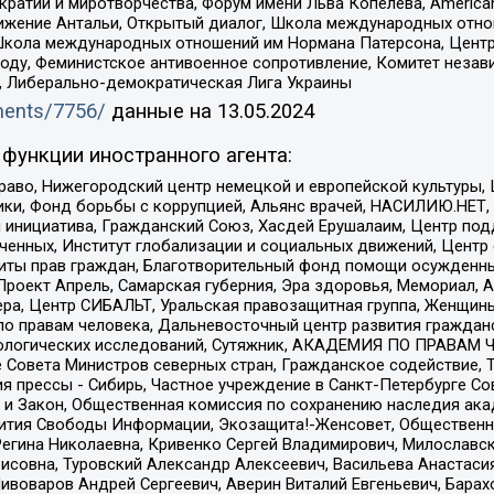
и и миротворчества, Форум имени Льва Копелева, American Counci
ое движение Антальи, Открытый диалог, Школа международных отн
Школа международных отношений им Нормана Патерсона, Центр
ду, Феминистское антивоенное сопротивление, Комитет независ
а, Либерально-демократическая Лига Украины
uments/7756/
данные на
13.05.2024
функции иностранного агента:
раво, Нижегородский центр немецкой и европейской культуры,
тики, Фонд борьбы с коррупцией, Альянс врачей, НАСИЛИЮ.НЕТ,
я инициатива, Гражданский Союз, Хасдей Ерушалаим, Центр по
юченных, Институт глобализации и социальных движений, Цент
ты прав граждан, Благотворительный фонд помощи осужденным
а, Проект Апрель, Самарская губерния, Эра здоровья, Мемориал
ера, Центр СИБАЛЬТ, Уральская правозащитная группа, Женщины
по правам человека, Дальневосточный центр развития гражданс
ологических исследований, Сутяжник, АКАДЕМИЯ ПО ПРАВАМ Ч
е Совета Министров северных стран, Гражданское содействие,
я прессы - Сибирь, Частное учреждение в Санкт-Петербурге С
 и Закон, Общественная комиссия по сохранению наследия ак
звития Свободы Информации, Экозащита!-Женсовет, Общественн
Регина Николаевна, Кривенко Сергей Владимирович, Милославс
совна, Туровский Александр Алексеевич, Васильева Анастасия
Пивоваров Андрей Сергеевич, Аверин Виталий Евгеньевич, Бара