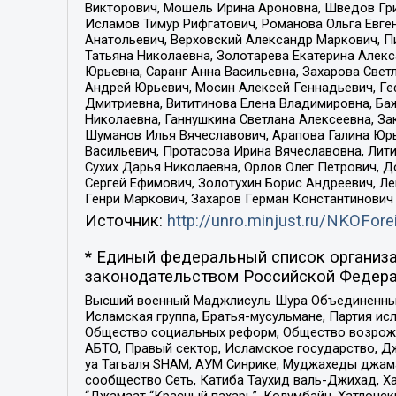
Викторович, Мошель Ирина Ароновна, Шведов Гри
Исламов Тимур Рифгатович, Романова Ольга Евге
Анатольевич, Верховский Александр Маркович, П
Татьяна Николаевна, Золотарева Екатерина Алек
Юрьевна, Саранг Анна Васильевна, Захарова Свет
Андрей Юрьевич, Мосин Алексей Геннадьевич, Ге
Дмитриевна, Вититинова Елена Владимировна, Ба
Николаевна, Ганнушкина Светлана Алексеевна, За
Шуманов Илья Вячеславович, Арапова Галина Юрь
Васильевич, Протасова Ирина Вячеславовна, Лит
Сухих Дарья Николаевна, Орлов Олег Петрович, 
Сергей Ефимович, Золотухин Борис Андреевич, Л
Генри Маркович, Захаров Герман Константинович
Источник:
http://unro.minjust.ru/NKOFore
* Единый федеральный список организа
законодательством Российской Федера
Высший военный Маджлисуль Шура Объединенных с
Исламская группа, Братья-мусульмане, Партия ис
Общество социальных реформ, Общество возрожд
АБТО, Правый сектор, Исламское государство, Д
уа Тагьаля SHAM, АУМ Синрике, Муджахеды джама
сообщество Сеть, Катиба Таухид валь-Джихад, Хай