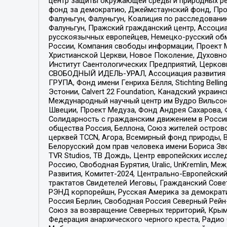
центр защиты окружающей среды и природных ресу
фонд за демократию, Джеймстаунский фонд, Прож
Фалуньгун, Фалуньгун, Коалиция по расследован
Фалуньгун, Пражский гражданский центр, Ассоци
русскоязычных европейцев, Немецко-русский об
России, Компания свободы информации, Проект М
Христианской Церкви, Новое Поколение, Духовн
Институт Саентологических Предприятий, Церков
СВОБОДНЫЙ ИДЕЛЬ-УРАЛ, Ассоциация развития ж
ГРУПА, Фонд имени Генриха Бёлля, Stichting Bellin
Эстонии, Calvert 22 Foundation, Канадский укра
Международный научный центр им Вудро Вильсона
Швеции, Проект Медуза, Фонд Андрея Сахарова, Ф
Солидарность с гражданским движением в России 
общества Россия, Беллона, Союз жителей острово
церквей TCCN, Агора, Всемирный фонд природы, B
Белорусский дом прав человека имени Бориса Зво
TVR Studios, ТВ Дождь, Центр европейских иссл
Россию, Свободная Бурятия, Uralic, UnKremlin, 
Развития, Комитет-2024, Центрально-Европейски
трактатов Свидетелей Иеговы, Гражданский Совет
РЭНД корпорейшн, Русская Америка за демократи
Россия Берлин, Свободная Россия Северный Рейн-В
Союз за возвращение Северных территорий, Крымско
Федерация анархического черного креста, Радио