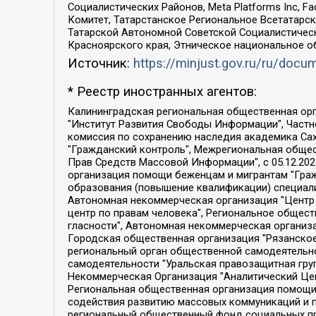
Социалистических Районов, Meta Platforms Inc, 
Комитет, Татарстанское Региональное Всетатар
Татарской Автономной Советской Социалистическ
Красноярского края, Этническое национальное о
Источник:
https://minjust.gov.ru/ru/doc
* Реестр иностранных агентов:
Калининградская региональная общественная организация "Экозащита!-Женсовет", Фонд содействия защите прав и свобод граждан "Общественный вердикт", Фонд "Институт Развития Свободы Информации", Частное учреждение "Информационное агентство МЕМО. РУ", Региональная общественная организация "Общественная комиссия по сохранению наследия академика Сахарова", Фонд поддержки свободы прессы, Санкт-Петербургская общественная правозащитная организация "Гражданский контроль", Межрегиональная общественная организация "Информационно-просветительский центр "Мемориал", Региональный Фонд "Центр Защиты Прав Средств Массовой Информации", с 05.12.2023 Фонд "Центр Защиты Прав Средств массовой информации", Региональная общественная благотворительная организация помощи беженцам и мигрантам "Гражданское содействие", Негосударственное образовательное учреждение дополнительного профессионального образования (повышение квалификации) специалистов "АКАДЕМИЯ ПО ПРАВАМ ЧЕЛОВЕКА", Свердловская региональная общественная организация "Сутяжник", Автономная некоммерческая организация "Центр независимых социологических исследований", Союз общественных объединений "Российский исследовательский центр по правам человека", Региональное общественное учреждение научно-информационный центр "МЕМОРИАЛ", Некоммерческая организация "Фонд защиты гласности", Автономная некоммерческая организация "Институт прав человека", Городская общественная организация "Екатеринбургское общество "МЕМОРИАЛ", Городская общественная организация "Рязанское историко-просветительское и правозащитное общество "Мемориал" (Рязанский Мемориал), Челябинский региональный орган общественной самодеятельности – женское общественное объединение "Женщины Евразии", Челябинский региональный орган общественной самодеятельности "Уральская правозащитная группа", Фонд содействия защите здоровья и социальной справедливости имени Андрея Рылькова, Автономная Некоммерческая Организация "Аналитический Центр Юрия Левады", Автономная некоммерческая организация социальной поддержки населения "Проект Апрель", Региональная общественная организация помощи женщинам и детям, находящимся в кризисной ситуации "Информационно-методический центр "Анна", Фонд содействия развитию массовых коммуникаций и правовому просвещению "Так-так-Так", Фонд содействия устойчивому развитию "Серебряная тайга", Свердловский региональный общественный фонд социальных проектов "Новое время", "Idel.Реалии", Кавказ.Реалии, Крым.Реалии, Телеканал Настоящее Время, Татаро-башкирская служба Радио Свобода (Azatliq Radiosi), Радио Свободная Европа/Радио Свобода (PCE/PC), "Сибирь.Реалии", "Фактограф", Благотворительный фонд помощи осужденным и их семьям, Автономная некоммерческая организация "Институт глобализации и социальных движений", Фонд "В защиту прав заключенных", Частное учреждение "Центр поддержки и содействия развитию средств массовой информации", Пензенский региональный общественный благотворительный фонд "Гражданский союз", "Север.Реалии", Некоммерческая организация Фонд "Правовая инициатива", 