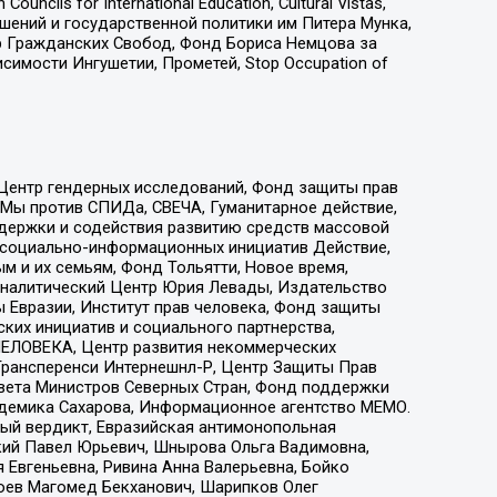
ls for International Education, Cultural Vistas,
ошений и государственной политики им Питера Мунка,
 Гражданских Свобод, Фонд Бориса Немцова за
имости Ингушетии, Прометей, Stop Occupation of
 Центр гендерных исследований, Фонд защиты прав
 Мы против СПИДа, СВЕЧА, Гуманитарное действие,
ддержки и содействия развитию средств массовой
р социально-информационных инициатив Действие,
 и их семьям, Фонд Тольятти, Новое время,
, Аналитический Центр Юрия Левады, Издательство
 Евразии, Институт прав человека, Фонд защиты
ких инициатив и социального партнерства,
ЕЛОВЕКА, Центр развития некоммерческих
 Трансперенси Интернешнл-Р, Центр Защиты Прав
овета Министров Северных Стран, Фонд поддержки
адемика Сахарова, Информационное агентство МЕМО.
ый вердикт, Евразийская антимонопольная
кий Павел Юрьевич, Шнырова Ольга Вадимовна,
 Евгеньевна, Ривина Анна Валерьевна, Бойко
хоев Магомед Бекханович, Шарипков Олег