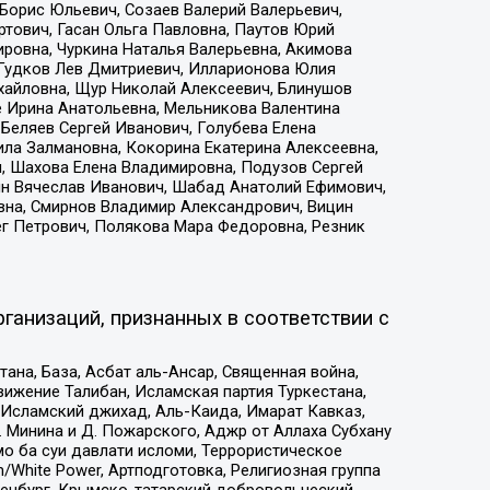
Борис Юльевич, Созаев Валерий Валерьевич,
тович, Гасан Ольга Павловна, Паутов Юрий
ровна, Чуркина Наталья Валерьевна, Акимова
 Гудков Лев Дмитриевич, Илларионова Юлия
ихайловна, Щур Николай Алексеевич, Блинушов
е Ирина Анатольевна, Мельникова Валентина
Беляев Сергей Иванович, Голубева Елена
ила Залмановна, Кокорина Екатерина Алексеевна,
, Шахова Елена Владимировна, Подузов Сергей
ин Вячеслав Иванович, Шабад Анатолий Ефимович,
вна, Смирнов Владимир Александрович, Вицин
ег Петрович, Полякова Мара Федоровна, Резник
ганизаций, признанных в соответствии с
на, База, Асбат аль-Ансар, Священная война,
ижение Талибан, Исламская партия Туркестана,
Исламский джихад, Аль-Каида, Имарат Кавказ,
 Минина и Д. Пожарского, Аджр от Аллаха Субхану
о ба суи давлати исломи, Террористическое
/White Power, Артподготовка, Религиозная группа