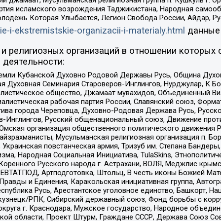
ий джамаат, Мусульманская религиозная группа п. Кушкуль г. 
ртия исламского возрождения Таджикистана, Народная самооб
олодёжь Которая Улыбается, Легион Свобода России, Айдар, Р
ie-i-ekstremistskie-organizacii-i-materialy.html
данные
и религиозных организаций в отношении которых 
 деятельности:
земли Кубанской Духовно Родовой Державы Русь, Община Духо
 Духовная Семинария Староверов-Инглингов, Нурджулар, К Бо
листическое общество, Джамаат мувахидов, Объединенный Вил
иалистическая рабочая партия России, Славянский союз, Форма
ива города Череповца, Духовно-Родовая Держава Русь, Русск
-Инглингов, Русский общенациональный союз, Движение против
 Омская организация общественного политического движения Р
йзрахманисты, Мусульманская религиозная организация п. Бо
краинская повстанческая армия, Тризуб им. Степана Бандеры, Бр
зма, Народная Социальная Инициатива, TulaSkins, Этнополитич
оренного Русского народа г. Астрахани, ВОЛЯ, Меджлис крымс
РЕВТАТПОД, Артподготовка, Штольц, В честь иконы Божией Мате
равды и Единения, Каракольская инициативная группа, Автогра
спублика Русь, Арестантское уголовное единство, Башкорт, Наци
окузнецк/РПК, Сибирский державный союз, Фонд борьбы с кор
округа г. Краснодара, Мужское государство, Народное объедин
ой области, Проект Штурм, Граждане СССР, Держава Союз Сов