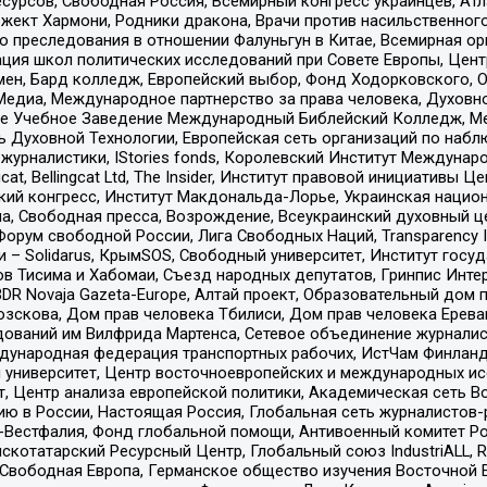
рсов, Свободная Россия, Всемирный конгресс украинцев, Атла
ект Хармони, Родники дракона, Врачи против насильственного
ию преследования в отношении Фалуньгун в Китае, Всемирная о
ация школ политических исследований при Совете Европы, Цен
мен, Бард колледж, Европейский выбор, Фонд Ходорковского,
едиа, Международное партнерство за права человека, Духовно
ое Учебное Заведение Международный Библейский Колледж, М
ь Духовной Технологии, Европейская сеть организаций по наб
урналистики, IStories fonds, Королевский Институт Между
gcat, Bellingcat Ltd, The Insider, Институт правовой инициатив
инский конгресс, Институт Макдональда-Лорье, Украинская нац
, Свободная пресса, Возрождение, Всеукраинский духовный цен
орум свободной России, Лига Свободных Наций, Transparеncy I
– Solidarus, КрымSOS, Свободный университет, Институт госу
в Тисима и Хабомаи, Съезд народных депутатов, Гринпис Инте
DR Novaja Gazeta-Europe, Алтай проект, Образовательный дом 
зскова, Дом прав человека Тбилиси, Дом прав человека Ерева
едований им Вилфрида Мартенса, Сетевое объединение журнали
Международная федерация транспортных рабочих, ИстЧам Финлан
й университет, Центр восточноевропейских и международных и
, Центр анализа европейской политики, Академическая сеть Во
ю в России, Настоящая Россия, Глобальная сеть журналистов
естфалия, Фонд глобальной помощи, Антивоенный комитет России,
татарский Ресурсный Центр, Глобальный союз IndustriALL, Russi
 Свободная Европа, Германское общество изучения Восточной 