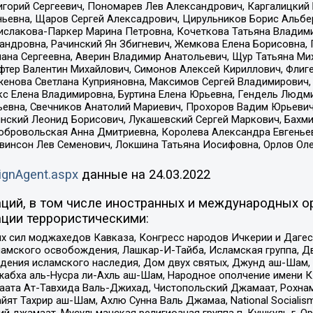
горий Сергеевич, Пономарев Лев Александрович, Каргалицкий 
ньевна, Щаров Сергей Алексадрович, Цирульников Борис Альбер
ислакова-Паркер Марина Петровна, Кочеткова Татьяна Владими
сандровна, Рачинский Ян Збигневич, Жемкова Елена Борисовна,
лана Сергеевна, Аверин Владимир Анатольевич, Щур Татьяна М
фтер Валентин Михайлович, Симонов Алексей Кириллович, Флиг
женова Светлана Куприяновна, Максимов Сергей Владимирович, 
кс Елена Владимировна, Буртина Елена Юрьевна, Гендель Людм
евна, Свечников Анатолий Мариевич, Прохоров Вадим Юрьевич
инский Леонид Борисович, Лукашевский Сергей Маркович, Бахм
Добровольская Анна Дмитриевна, Королева Александра Евгенье
евинсон Лев Семенович, Локшина Татьяна Иосифовна, Орлов Ол
ignAgent.aspx
данные на
24.03.2022
ций, в том числе иностранных и международных ор
ции террористическими:
ил моджахедов Кавказа, Конгресс народов Ичкерии и Дагеста
ламского освобождения, Лашкар-И-Тайба, Исламская группа, Дв
ения исламского наследия, Дом двух святых, Джунд аш-Шам, 
жабха аль-Нусра ли-Ахль аш-Шам, Народное ополчение имени К.
ата Ат-Тавхида Валь-Джихад, Чистопольский Джамаат, Рохнам
ят Тахрир аш-Шам, Ахлю Сунна Валь Джамаа, National Socialism