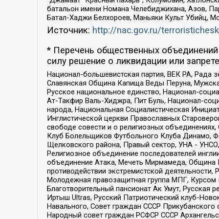
“Джамаат “Красный пахарь”, Колумбайн, Хатлонск
батальон имени Номана Челебиджихана, Азов, Па
Батал-Хаджи Белхороев, Маньяки Культ Убийц, М
Источник:
http://nac.gov.ru/terroristichesk
* Перечень общественных объединений 
силу решение о ликвидации или запрете
Национал-большевистская партия, ВЕК РА, Рада 
Славянская Община Капища Веды Перуна, Мужская
Русское национальное единство, Национал-социа
Ат-Такфир Валь-Хиджра, Пит Буль, Национал-соц
народа, Национальная Социалистическая Инициат
Инглистической церкви Православных Староверов
свободе совести и о религиозных объединениях,
Клуб Болельщиков Футбольного Клуба Динамо, Фа
Щелковского района, Правый сектор, УНА - УНСО, У
Религиозное объединение последователей инглии
объединение Атака, Мечеть Мирмамеда, Община К
противодействии экстремистской деятельности, 
Молодежная правозащитная группа МПГ, Курсом П
Благотворительный пансионат Ак Умут, Русская ре
Иртыш Ultras, Русский Патриотический клуб-Нов
Навального, Совет граждан СССР Прикубанского 
Народный совет граждан РСФСР СССР Архангельск