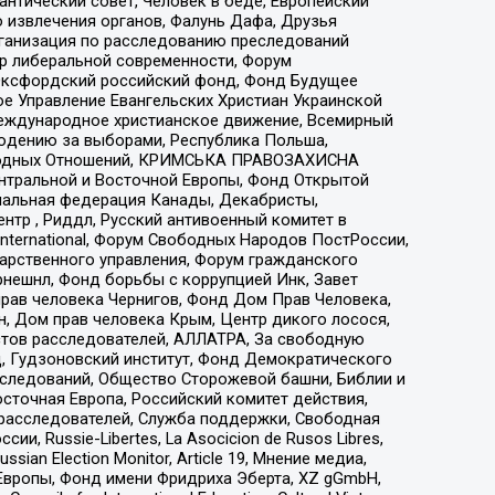
нтический совет, Человек в беде, Европейский
 извлечения органов, Фалунь Дафа, Друзья
рганизация по расследованию преследований
тр либеральной современности, Форум
 Оксфордский российский фонд, Фонд Будущее
е Управление Евангельских Христиан Украинской
еждународное христианское движение, Всемирный
людению за выборами, Республика Польша,
народных Отношений, КРИМСЬКА ПРАВОЗАХИСНА
ы Центральной и Восточной Европы, Фонд Открытой
иональная федерация Канады, Декабристы,
тр , Риддл, Русский антивоенный комитет в
nternational, Форум Свободных Народов ПостРоссии,
дарственного управления, Форум гражданского
рнешнл, Фонд борьбы с коррупцией Инк, Завет
прав человека Чернигов, Фонд Дом Прав Человека,
н, Дом прав человека Крым, Центр дикого лосося,
стов расследователей, АЛЛАТРА, За свободную
д, Гудзоновский институт, Фонд Демократического
сследований, Общество Сторожевой башни, Библии и
сточная Европа, Российский комитет действия,
-расследователей, Служба поддержки, Свободная
 Russie-Libertes, La Asocicion de Rusos Libres,
an Election Monitor, Article 19, Мнение медиа,
Европы, Фонд имени Фридриха Эберта, XZ gGmbH,