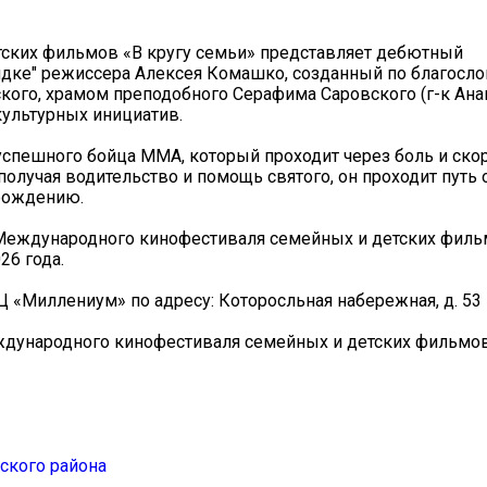
ских фильмов «В кругу семьи» представляет дебютный
дке" режиссера Алексея Комашко, созданный по благосл
кого, храмом преподобного Серафима Саровского (г-к Анап
ультурных инициатив.
успешного бойца ММА, который проходит через боль и скор
олучая водительство и помощь святого, он проходит путь 
зрождению.
еждународного кинофестиваля семейных и детских фильм
26 года.
Ц «Миллениум» по адресу: Которосльная набережная, д. 53
ждународного кинофестиваля семейных и детских фильмов
ского района