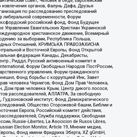
нтический совет, Человек в беде, Европейский
 извлечения органов, Фалунь Дафа, Друзья
рганизация по расследованию преследований
тр либеральной современности, Форум
 Оксфордский российский фонд, Фонд Будущее
е Управление Евангельских Христиан Украинской
еждународное христианское движение, Всемирный
людению за выборами, Республика Польша,
народных Отношений, КРИМСЬКА ПРАВОЗАХИСНА
ы Центральной и Восточной Европы, Фонд Открытой
иональная федерация Канады, Декабристы,
тр , Риддл, Русский антивоенный комитет в
nternational, Форум Свободных Народов ПостРоссии,
дарственного управления, Форум гражданского
рнешнл, Фонд борьбы с коррупцией Инк, Завет
прав человека Чернигов, Фонд Дом Прав Человека,
н, Дом прав человека Крым, Центр дикого лосося,
стов расследователей, АЛЛАТРА, За свободную
д, Гудзоновский институт, Фонд Демократического
сследований, Общество Сторожевой башни, Библии и
сточная Европа, Российский комитет действия,
-расследователей, Служба поддержки, Свободная
 Russie-Libertes, La Asocicion de Rusos Libres,
an Election Monitor, Article 19, Мнение медиа,
Европы, Фонд имени Фридриха Эберта, XZ gGmbH,