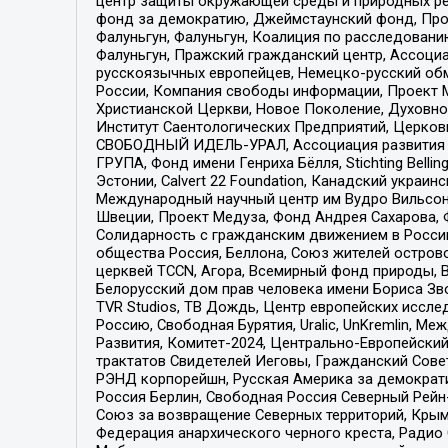
центр защиты окружающей среды и природных ресу
фонд за демократию, Джеймстаунский фонд, Прож
Фалуньгун, Фалуньгун, Коалиция по расследован
Фалуньгун, Пражский гражданский центр, Ассоци
русскоязычных европейцев, Немецко-русский об
России, Компания свободы информации, Проект М
Христианской Церкви, Новое Поколение, Духовн
Институт Саентологических Предприятий, Церков
СВОБОДНЫЙ ИДЕЛЬ-УРАЛ, Ассоциация развития ж
ГРУПА, Фонд имени Генриха Бёлля, Stichting Bellin
Эстонии, Calvert 22 Foundation, Канадский укра
Международный научный центр им Вудро Вильсона
Швеции, Проект Медуза, Фонд Андрея Сахарова, Ф
Солидарность с гражданским движением в России 
общества Россия, Беллона, Союз жителей острово
церквей TCCN, Агора, Всемирный фонд природы, B
Белорусский дом прав человека имени Бориса Зво
TVR Studios, ТВ Дождь, Центр европейских иссл
Россию, Свободная Бурятия, Uralic, UnKremlin, 
Развития, Комитет-2024, Центрально-Европейски
трактатов Свидетелей Иеговы, Гражданский Совет
РЭНД корпорейшн, Русская Америка за демократи
Россия Берлин, Свободная Россия Северный Рейн-В
Союз за возвращение Северных территорий, Крымско
Федерация анархического черного креста, Радио