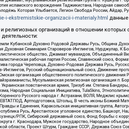
ий джамаат, Мусульманская религиозная группа п. Кушкуль г. 
ртия исламского возрождения Таджикистана, Народная самооб
олодёжь Которая Улыбается, Легион Свобода России, Айдар, Р
ie-i-ekstremistskie-organizacii-i-materialy.html
данные
и религиозных организаций в отношении которых 
 деятельности:
земли Кубанской Духовно Родовой Державы Русь, Община Духо
 Духовная Семинария Староверов-Инглингов, Нурджулар, К Бо
листическое общество, Джамаат мувахидов, Объединенный Вил
иалистическая рабочая партия России, Славянский союз, Форма
ива города Череповца, Духовно-Родовая Держава Русь, Русск
-Инглингов, Русский общенациональный союз, Движение против
 Омская организация общественного политического движения Р
йзрахманисты, Мусульманская религиозная организация п. Бо
краинская повстанческая армия, Тризуб им. Степана Бандеры, Бр
зма, Народная Социальная Инициатива, TulaSkins, Этнополитич
оренного Русского народа г. Астрахани, ВОЛЯ, Меджлис крымс
РЕВТАТПОД, Артподготовка, Штольц, В честь иконы Божией Мате
равды и Единения, Каракольская инициативная группа, Автогра
спублика Русь, Арестантское уголовное единство, Башкорт, Наци
окузнецк/РПК, Сибирский державный союз, Фонд борьбы с кор
округа г. Краснодара, Мужское государство, Народное объедин
ой области, Проект Штурм, Граждане СССР, Держава Союз Сов