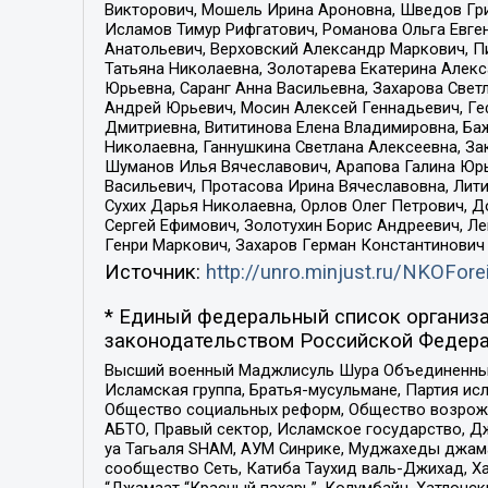
Викторович, Мошель Ирина Ароновна, Шведов Гри
Исламов Тимур Рифгатович, Романова Ольга Евге
Анатольевич, Верховский Александр Маркович, П
Татьяна Николаевна, Золотарева Екатерина Алек
Юрьевна, Саранг Анна Васильевна, Захарова Свет
Андрей Юрьевич, Мосин Алексей Геннадьевич, Ге
Дмитриевна, Вититинова Елена Владимировна, Ба
Николаевна, Ганнушкина Светлана Алексеевна, За
Шуманов Илья Вячеславович, Арапова Галина Юрь
Васильевич, Протасова Ирина Вячеславовна, Лит
Сухих Дарья Николаевна, Орлов Олег Петрович, 
Сергей Ефимович, Золотухин Борис Андреевич, Л
Генри Маркович, Захаров Герман Константинович
Источник:
http://unro.minjust.ru/NKOFore
* Единый федеральный список организа
законодательством Российской Федера
Высший военный Маджлисуль Шура Объединенных с
Исламская группа, Братья-мусульмане, Партия ис
Общество социальных реформ, Общество возрожд
АБТО, Правый сектор, Исламское государство, Д
уа Тагьаля SHAM, АУМ Синрике, Муджахеды джама
сообщество Сеть, Катиба Таухид валь-Джихад, Хай