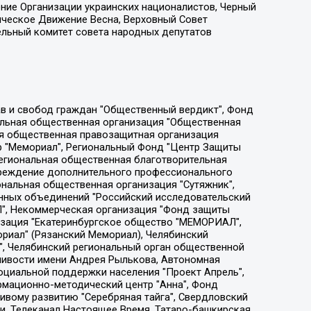
ение Организации украинских националистов, Черный
ическое Движение Весна, Верховный Совет
ельный комитет совета народных депутатов
ции социально-правовых программ "Лилит", Дальневосточное общественное движение "Маяк", Санкт-Петербургская ЛГБТ-инициативная группа "Выход", Инициативная группа ЛГБТ+ "Реверс", Алексеев Андрей Викторович, Бекбулатова Таисия Львовна, Беляев Иван Михайлович, Владыкина Елена Сергеевна, Гельман Марат Александрович, Никульшина Вероника Юрьевна, Толоконникова Надежда Андреевна, Шендерович Виктор Анатольевич, Общество с ограниченной ответственностью "Данное сообщение", Общество с ограниченной ответственностью Издательский дом "Новая глава", Айнбиндер Александра Александровна, Московский комьюнити-центр для ЛГБТ+инициатив, Благотворительный фонд развития филантропии, Deutsche Welle (Германия, Kurt-Schumacher-Strasse 3, 53113 Bonn), Борзунова Мария Михайловна, Воробьев Виктор Викторович, Голубева Анна Львовна, Константинова Алла Михайловна, Малкова Ирина Владимировна, Мурадов Мурад Абдулгалимович, Осетинская Елизавета Николаевна, Понасенков Евгений Николаевич, Ганапольский Матвей Юрьевич, Киселев Евгений Алексеевич, Борухович Ирина Григорьевна, Дремин Иван Тимофеевич, Дубровский Дмитрий Викторович, Красноярская региональная общественная организация поддержки и развития альтернативных образовательных технологий и межкультурных коммуникаций "ИНТЕРРА", Маяковская Екатерина Алексеевна, Фейгин Марк Захарович, Филимонов Андрей Викторович, Дзугкоева Регина Николаевна, Доброхотов Роман Александрович, Дудь Юрий Александрович, Елкин Сергей Владимирович, Кругликов Кирилл Игоревич, Сабунаева Мария Леонидовна, Семенов Алексей Владимирович, Шаинян Карен Багратович, Шульман Екатерина Михайловна, Асафьев Артур Валерьевич, Вахштайн Виктор Семенович, Венедиктов Алексей Алексеевич, Лушникова Екатерина Евгеньевна, Волков Леонид Михайлович, Невзоров Александр Глебович, Пархоменко Сергей Борисович, Сироткин Ярослав Николаевич, Кара-Мурза Владимир Владимирович, Баранова Наталья Владимировна, Гозман Леонид Яковлевич, Кагарлицкий Борис Юльевич, Климарев Михаил Валерьевич, Милов Владимир Станиславович, Автономная некоммерческая организация Краснодарский центр современного искусства "Типография", Моргенштерн Алишер Тагирович, Соболь Любовь Эдуардовна, Общество с ограниченной ответственностью "ЛИЗА НОРМ", Каспаров Гарри Кимович, Ходорковский Михаил Борисович, Общество с ограниченной ответственностью "Апрельские тезисы", Данилович Ирина Брониславовна, Кашин Олег Владимирович, Петров Николай Владимирович, Пивоваров Алексей Владимирович, Соколов Михаил Владимирович, Цветкова Юлия Владимировна, Чичваркин Евгений Александрович, Комитет против пыток/Команда против пыток, Общество с ограниченной ответственностью "Первый научный", Общество с ограниченной ответственностью "Вертолет и ко", Белоцерковская Вероника Борисовна, Кац Максим Евгеньевич, Лазарева Татьяна Юрьевна, Шаведдинов Руслан Табризович, Яшин Илья Валерьевич, Общество с ограниченной ответственностью "Иноагент ААВ", Алешковский Дмитрий Петрович, Альбац Евгения Марковна, Быков Дмитрий Львович, Галямина Юлия Евгеньевна, Лойко Сергей Леонидович, Мартынов Кирилл Константинович, Медведев Сергей Александрович, Крашенинников Федор Геннадиевич, Гордеева Катерина Вл