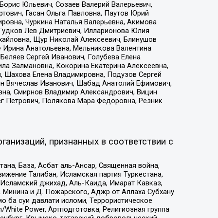
Борис Юльевич, Созаев Валерий Валерьевич,
тович, Гасан Ольга Павловна, Паутов Юрий
ровна, Чуркина Наталья Валерьевна, Акимова
 Гудков Лев Дмитриевич, Илларионова Юлия
ихайловна, Щур Николай Алексеевич, Блинушов
е Ирина Анатольевна, Мельникова Валентина
Беляев Сергей Иванович, Голубева Елена
ила Залмановна, Кокорина Екатерина Алексеевна,
, Шахова Елена Владимировна, Подузов Сергей
ин Вячеслав Иванович, Шабад Анатолий Ефимович,
вна, Смирнов Владимир Александрович, Вицин
ег Петрович, Полякова Мара Федоровна, Резник
ганизаций, признанных в соответствии с
на, База, Асбат аль-Ансар, Священная война,
ижение Талибан, Исламская партия Туркестана,
Исламский джихад, Аль-Каида, Имарат Кавказ,
 Минина и Д. Пожарского, Аджр от Аллаха Субхану
о ба суи давлати исломи, Террористическое
/White Power, Артподготовка, Религиозная группа