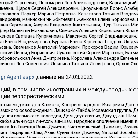
горий Сергеевич, Пономарев Лев Александрович, Каргалицкий 
ньевна, Щаров Сергей Алексадрович, Цирульников Борис Альбер
ислакова-Паркер Марина Петровна, Кочеткова Татьяна Владими
сандровна, Рачинский Ян Збигневич, Жемкова Елена Борисовна,
лана Сергеевна, Аверин Владимир Анатольевич, Щур Татьяна М
фтер Валентин Михайлович, Симонов Алексей Кириллович, Флиг
женова Светлана Куприяновна, Максимов Сергей Владимирович, 
кс Елена Владимировна, Буртина Елена Юрьевна, Гендель Людм
евна, Свечников Анатолий Мариевич, Прохоров Вадим Юрьевич
инский Леонид Борисович, Лукашевский Сергей Маркович, Бахм
Добровольская Анна Дмитриевна, Королева Александра Евгенье
евинсон Лев Семенович, Локшина Татьяна Иосифовна, Орлов Ол
ignAgent.aspx
данные на
24.03.2022
ций, в том числе иностранных и международных ор
ции террористическими:
ил моджахедов Кавказа, Конгресс народов Ичкерии и Дагеста
ламского освобождения, Лашкар-И-Тайба, Исламская группа, Дв
ения исламского наследия, Дом двух святых, Джунд аш-Шам, 
жабха аль-Нусра ли-Ахль аш-Шам, Народное ополчение имени К.
ата Ат-Тавхида Валь-Джихад, Чистопольский Джамаат, Рохнам
ят Тахрир аш-Шам, Ахлю Сунна Валь Джамаа, National Socialism