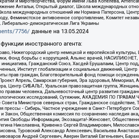
и и миротворчества, Форум имени Льва Копелева, American Counci
ое движение Антальи, Открытый диалог, Школа международных отн
Школа международных отношений им Нормана Патерсона, Центр
ду, Феминистское антивоенное сопротивление, Комитет независ
а, Либерально-демократическая Лига Украины
uments/7756/
данные на
13.05.2024
функции иностранного агента:
раво, Нижегородский центр немецкой и европейской культуры,
тики, Фонд борьбы с коррупцией, Альянс врачей, НАСИЛИЮ.НЕТ,
я инициатива, Гражданский Союз, Хасдей Ерушалаим, Центр по
юченных, Институт глобализации и социальных движений, Цент
ты прав граждан, Благотворительный фонд помощи осужденным
а, Проект Апрель, Самарская губерния, Эра здоровья, Мемориал
ера, Центр СИБАЛЬТ, Уральская правозащитная группа, Женщины
по правам человека, Дальневосточный центр развития гражданс
ологических исследований, Сутяжник, АКАДЕМИЯ ПО ПРАВАМ Ч
е Совета Министров северных стран, Гражданское содействие,
я прессы - Сибирь, Частное учреждение в Санкт-Петербурге С
 и Закон, Общественная комиссия по сохранению наследия ак
звития Свободы Информации, Экозащита!-Женсовет, Общественн
Регина Николаевна, Кривенко Сергей Владимирович, Милославс
совна, Туровский Александр Алексеевич, Васильева Анастасия
Пивоваров Андрей Сергеевич, Аверин Виталий Евгеньевич, Бара