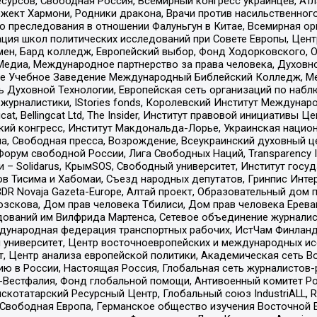
рсов, Свободная Россия, Всемирный конгресс украинцев, Атла
ект Хармони, Родники дракона, Врачи против насильственного
ию преследования в отношении Фалуньгун в Китае, Всемирная о
ация школ политических исследований при Совете Европы, Цен
мен, Бард колледж, Европейский выбор, Фонд Ходорковского,
едиа, Международное партнерство за права человека, Духовно
ое Учебное Заведение Международный Библейский Колледж, М
ь Духовной Технологии, Европейская сеть организаций по наб
урналистики, IStories fonds, Королевский Институт Между
gcat, Bellingcat Ltd, The Insider, Институт правовой инициатив
инский конгресс, Институт Макдональда-Лорье, Украинская нац
, Свободная пресса, Возрождение, Всеукраинский духовный цен
орум свободной России, Лига Свободных Наций, Transparеncy I
– Solidarus, КрымSOS, Свободный университет, Институт госу
в Тисима и Хабомаи, Съезд народных депутатов, Гринпис Инте
DR Novaja Gazeta-Europe, Алтай проект, Образовательный дом 
зскова, Дом прав человека Тбилиси, Дом прав человека Ерева
едований им Вилфрида Мартенса, Сетевое объединение журнали
Международная федерация транспортных рабочих, ИстЧам Финлан
й университет, Центр восточноевропейских и международных и
, Центр анализа европейской политики, Академическая сеть Во
ю в России, Настоящая Россия, Глобальная сеть журналистов
естфалия, Фонд глобальной помощи, Антивоенный комитет России,
татарский Ресурсный Центр, Глобальный союз IndustriALL, Russi
 Свободная Европа, Германское общество изучения Восточной 