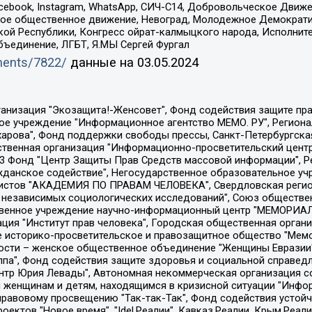
Facebook, Instagram, WhatsApp, СИЧ-С14, Добровольческое Движ
ское общественное движение, Невоград, Молодежное Демократ
ой Республики, Конгресс ойрат-калмыцкого народа, Исполнит
бъединение, ЛГБТ, Я.МЫ Сергей Фургал
uments/7822/
данные на
03.05.2024
Общество с ограниченной ответственностью "Радио Свободная Европа/Радио Свобода", Чешское информационное агентство "MEDIUM-ORIENT", Красноярская региональная общественная организация "Мы против СПИДа", Камалягин Денис Николаевич, Маркелов Сергей Евгеньевич, Пономарев Лев Александрович, Савицкая Людмила Алексеевна, Автономная некоммерческая организация "Центр по работе с проблемой насилия "НАСИЛИЮ.НЕТ", Межрегиональный профессиональный союз работников здравоохранения "Альянс врачей", Юридическое лицо, зарегистрированное в Латвийской Республике, SIA "Medusa Project" (регистрационный номер 40103797863, дата регистрации 10.06.2014), Некоммерческая организация "Фонд по борьбе с коррупцией", Автономная некоммерческая организация "Институт права и публичной политики", Баданин Роман Сергеевич, Гликин Максим Александрович, Железнова Мария Михайловна, Лукьянова Юлия Сергеевна, Маетная Елизавета Витальевна, Маняхин Петр Борисович, Чуракова Ольга Владимировна, Ярош Юлия Петровна, Юридическое лицо "The Insider SIA", зарегистрированное в Риге, Латвийская Республика (дата регистрации 26.06.2015), являющееся администратором доменного имени интернет-издания "The Insider SIA", https://theins.ru, Постернак Алексей Евгеньевич, Рубин Михаил Аркадьевич, Анин Роман Александрович, Юридическое лицо Istories fonds, зарегистрированное в Латвийской Республике (регистрационный номер 50008295751, дата регистрации 24.02.2020), Великовский Дмитрий Александрович, Долинина Ирина Николаевна, Мароховская Алеся Алексеевна, Шлейнов Роман Юрьевич, Шмагун Олеся Валентиновна, Общество с ограниченной ответственностью "Альтаир 2021", Общество с ограниченной ответственностью "Вега 2021", Общество с ограниченной ответственностью "Главный редактор 2021", Общество с ограниченной ответственностью "Ромашки монолит", Важенков Артем Валерьевич, Ивановская областная общественная организация "Центр гендерных исследований", Гурман Юрий Альбертович, Медиапроект "ОВД-Инфо", Егоров Владимир Владимирович, Жилинский Владимир Александрович, Общество с ограниченной ответственностью "ЗП", Иванова София Юрьевна, Карезина Инна Павловна, Кильтау Екатерина Викторовна, Петров Алексей Викторович, Пискунов Сергей Евгеньевич, Смирнов Сергей Сергеевич, Тихонов Михаил Сергеевич, Общество с ограниченной ответственностью "ЖУРНАЛИСТ-ИНОСТРАННЫЙ АГЕНТ", Арапова Галина Юрьевна, Вольтская Татьяна Анатольевна, Американская компания "Mason G.E.S. Anonymous Foundation" (США), являющаяся владельцем интернет-издания https://mnews.world/, Компания "Stichting Bellingcat", зарегистрированная в Нидерландах (дата регистрации 11.07.2018), Захаров Андрей Вячеславович, Клепиковская Екатерина Дмитриевна, Общество с ограниченной ответственностью "МЕМО", Перл Роман Александрович, Симонов Евгений Алексеевич, Соловьева Елена Анатольевна, Сотников Даниил Владимирович, Сурначева Елизавета Дмитриевна, Автономная некоммерческая организация по защите прав человека и информированию населения "Якутия – Наше Мнение", Общество с ограниченной ответственностью "Москоу диджитал медиа", с 26.01.2023 Общество с ограниченной ответственностью "Чайка Белые сады", Ветошкина Валерия Валерьевна, Заговора Максим Александрович, Межрегиональное общественное движение "Российская ЛГБТ - сеть", Оленичев Максим Владимирович, Павлов Иван Юрьевич, Скворцова Елена Сергеевна, Общество с ограниченной ответственностью "Как бы инагент", Кочетков Игорь Викторович, Общество с ограниченной ответственностью "Честные выборы", Еланчик Олег Александрович, Общество с ограниченной ответственностью "Нобелевский призыв", Гималова Регина Эмилевна, Григорьев Андрей Валерьевич, Григорьева Алина Александровна, Ассоциация по содействию защите прав призывников, альтернативнослужащих и военнослужащих "Правозащитная группа "Гражданин.Армия.Право", Хисамова Регина Фаритовна, Автономная некоммерческая организация по реализа