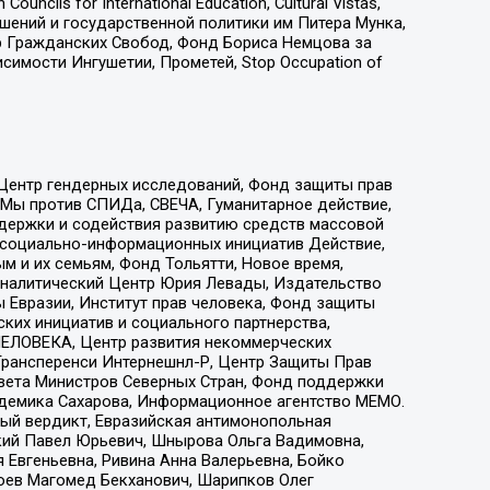
ls for International Education, Cultural Vistas,
ошений и государственной политики им Питера Мунка,
 Гражданских Свобод, Фонд Бориса Немцова за
имости Ингушетии, Прометей, Stop Occupation of
 Центр гендерных исследований, Фонд защиты прав
 Мы против СПИДа, СВЕЧА, Гуманитарное действие,
ддержки и содействия развитию средств массовой
р социально-информационных инициатив Действие,
 и их семьям, Фонд Тольятти, Новое время,
, Аналитический Центр Юрия Левады, Издательство
 Евразии, Институт прав человека, Фонд защиты
ких инициатив и социального партнерства,
ЕЛОВЕКА, Центр развития некоммерческих
 Трансперенси Интернешнл-Р, Центр Защиты Прав
овета Министров Северных Стран, Фонд поддержки
адемика Сахарова, Информационное агентство МЕМО.
ый вердикт, Евразийская антимонопольная
кий Павел Юрьевич, Шнырова Ольга Вадимовна,
 Евгеньевна, Ривина Анна Валерьевна, Бойко
хоев Магомед Бекханович, Шарипков Олег