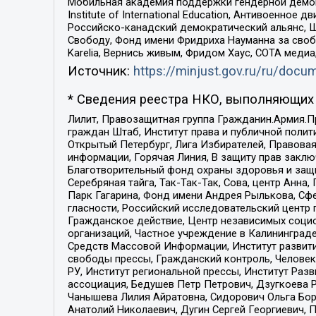
Мобильная академия поддержки гендерной демократи
Institute of International Education, Антивоенн
Российско-канадский демократический альянс, 
Свободу, Фонд имени Фридриха Науманна за свобо
Karelia, Вернись живым, Фридом Хаус, СОТА меди
Источник:
https://minjust.gov.ru/ru/doc
* Сведения реестра НКО, выполняющих 
Лилит, Правозащитная группа Гражданин.Армия.П
граждан Штаб, Институт права и публичной поли
Открытый Петербург, Лига Избирателей, Правова
информации, Горячая Линия, В защиту прав закл
Благотворительный фонд охраны здоровья и защи
Серебряная тайга, Так-Так-Так, Сова, центр Анн
Парк Гагарина, Фонд имени Андрея Рылькова, Сф
гласности, Российский исследовательский центр 
Гражданское действие, Центр независимых соци
организаций, Частное учреждение в Калининград
Средств Массовой Информации, Институт развити
свободы прессы, Гражданский контроль, Человек
РУ, Институт региональной прессы, Институт Ра
ассоциация, Бедушев Петр Петрович, Дзугкоева 
Чанышева Лилия Айратовна, Сидорович Ольга Бори
Анатолий Николаевич, Дугин Сергей Георгиевич, 