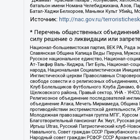
“Джамаат “Красный пахарь”, Колумбайн, Хатлонск
батальон имени Номана Челебиджихана, Азов, Па
Батал-Хаджи Белхороев, Маньяки Культ Убийц, М
Источник:
http://nac.gov.ru/terroristichesk
* Перечень общественных объединений 
силу решение о ликвидации или запрете
Национал-большевистская партия, ВЕК РА, Рада 
Славянская Община Капища Веды Перуна, Мужская
Русское национальное единство, Национал-социа
Ат-Такфир Валь-Хиджра, Пит Буль, Национал-соц
народа, Национальная Социалистическая Инициат
Инглистической церкви Православных Староверов
свободе совести и о религиозных объединениях,
Клуб Болельщиков Футбольного Клуба Динамо, Фа
Щелковского района, Правый сектор, УНА - УНСО, У
Религиозное объединение последователей инглии
объединение Атака, Мечеть Мирмамеда, Община К
противодействии экстремистской деятельности, 
Молодежная правозащитная группа МПГ, Курсом П
Благотворительный пансионат Ак Умут, Русская ре
Иртыш Ultras, Русский Патриотический клуб-Нов
Навального, Совет граждан СССР Прикубанского 
Народный совет граждан РСФСР СССР Архангельск