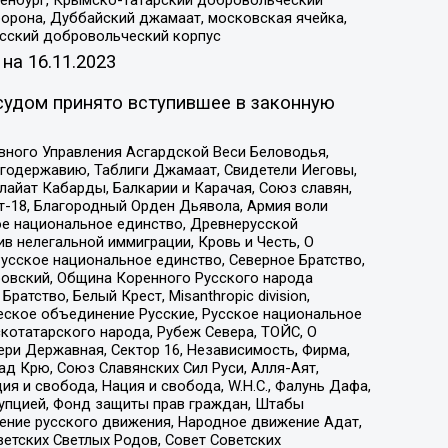
Оренбург, Крымско-татарский добровольческий
орона, Дуббайский джамаат, московская ячейка,
усский добровольческий корпус
 на
16.11.2023
судом принято вступившее в законную
вного Управления Асгардской Веси Беловодья,
годержавию, Таблиги Джамаат, Свидетели Иеговы,
айат Кабарды, Балкарии и Карачая, Союз славян,
т-18, Благородный Орден Дьявола, Армия воли
ое национальное единство, Древнерусской
 нелегальной иммиграции, Кровь и Честь, О
усское национальное единство, Северное Братство,
ровский, Община Коренного Русского народа
атство, Белый Крест, Misanthropic division,
еское объединение Русские, Русское национальное
котатарского народа, Рубеж Севера, ТОЙС, О
ри Державная, Сектор 16, Независимость, Фирма,
д Крю, Союз Славянских Сил Руси, Алля-Аят,
я и свобода, Нация и свобода, W.H.С., Фалунь Дафа,
рупцией, Фонд защиты прав граждан, Штабы
ение русского движения, Народное движение Адат,
етских Светлых Родов, Совет Советских