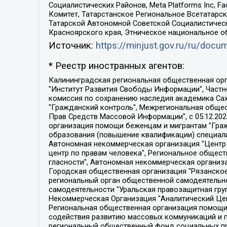
Социалистических Районов, Meta Platforms Inc, 
Комитет, Татарстанское Региональное Всетатар
Татарской Автономной Советской Социалистическ
Красноярского края, Этническое национальное о
Источник:
https://minjust.gov.ru/ru/doc
* Реестр иностранных агентов:
Калининградская региональная общественная организация "Экозащита!-Женсовет", Фонд содействия защите прав и свобод граждан "Общественный вердикт", Фонд "Институт Развития Свободы Информации", Частное учреждение "Информационное агентство МЕМО. РУ", Региональная общественная организация "Общественная комиссия по сохранению наследия академика Сахарова", Фонд поддержки свободы прессы, Санкт-Петербургская общественная правозащитная организация "Гражданский контроль", Межрегиональная общественная организация "Информационно-просветительский центр "Мемориал", Региональный Фонд "Центр Защиты Прав Средств Массовой Информации", с 05.12.2023 Фонд "Центр Защиты Прав Средств массовой информации", Региональная общественная благотворительная организация помощи беженцам и мигрантам "Гражданское содействие", Негосударственное образовательное учреждение дополнительного профессионального образования (повышение квалификации) специалистов "АКАДЕМИЯ ПО ПРАВАМ ЧЕЛОВЕКА", Свердловская региональная общественная организация "Сутяжник", Автономная некоммерческая организация "Центр независимых социологических исследований", Союз общественных объединений "Российский исследовательский центр по правам человека", Региональное общественное учреждение научно-информационный центр "МЕМОРИАЛ", Некоммерческая организация "Фонд защиты гласности", Автономная некоммерческая организация "Институт прав человека", Городская общественная организация "Екатеринбургское общество "МЕМОРИАЛ", Городская общественная организация "Рязанское историко-просветительское и правозащитное общество "Мемориал" (Рязанский Мемориал), Челябинский региональный орган общественной самодеятельности – женское общественное объединение "Женщины Евразии", Челябинский региональный орган общественной самодеятельности "Уральская правозащитная группа", Фонд содействия защите здоровья и социальной справедливости имени Андрея Рылькова, Автономная Некоммерческая Организация "Аналитический Центр Юрия Левады", Автономная некоммерческая организация социальной поддержки населения "Проект Апрель", Региональная общественная организация помощи женщинам и детям, находящимся в кризисной ситуации "Информационно-методический центр "Анна", Фонд содействия развитию массовых коммуникаций и правовому просвещению "Так-так-Так", Фонд содействия устойчивому развитию "Серебряная тайга", Свердловский региональный общественный фонд социальных проектов "Новое время", "Idel.Реалии", Кавказ.Реалии, Крым.Реалии, Телеканал Настоящее Время, Татаро-башкирская служба Радио Свобода (Azatliq Radiosi), Радио Свободная Европа/Радио Свобода (PCE/PC), "Сибирь.Реалии", "Фактограф", Благотворительный фонд помощи осужденным и их семьям, Автономная некоммерческая организация "Институт глобализации и социальных движений", Фонд "В защиту прав заключенных", Частное учреждение "Центр поддержки и содействия развитию средств массовой информации", Пензенский региональный общественный благотворительный фонд "Гражданский союз", "Север.Реалии", Некоммерческая организация Фонд "Правовая инициатива", 