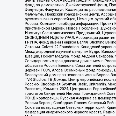
центр защиты окружающей среды и природных ресу
фонд за демократию, Джеймстаунский фонд, Прож
Фалуньгун, Фалуньгун, Коалиция по расследован
Фалуньгун, Пражский гражданский центр, Ассоци
русскоязычных европейцев, Немецко-русский об
России, Компания свободы информации, Проект М
Христианской Церкви, Новое Поколение, Духовн
Институт Саентологических Предприятий, Церков
СВОБОДНЫЙ ИДЕЛЬ-УРАЛ, Ассоциация развития ж
ГРУПА, Фонд имени Генриха Бёлля, Stichting Bellin
Эстонии, Calvert 22 Foundation, Канадский укра
Международный научный центр им Вудро Вильсона
Швеции, Проект Медуза, Фонд Андрея Сахарова, Ф
Солидарность с гражданским движением в России 
общества Россия, Беллона, Союз жителей острово
церквей TCCN, Агора, Всемирный фонд природы, B
Белорусский дом прав человека имени Бориса Зво
TVR Studios, ТВ Дождь, Центр европейских иссл
Россию, Свободная Бурятия, Uralic, UnKremlin, 
Развития, Комитет-2024, Центрально-Европейски
трактатов Свидетелей Иеговы, Гражданский Совет
РЭНД корпорейшн, Русская Америка за демократи
Россия Берлин, Свободная Россия Северный Рейн-В
Союз за возвращение Северных территорий, Крымско
Федерация анархического черного креста, Радио