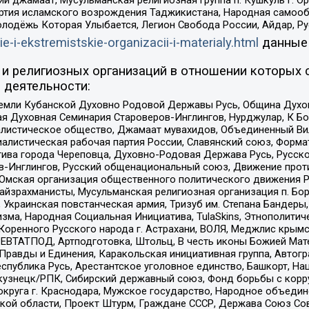
ий джамаат, Мусульманская религиозная группа п. Кушкуль г. 
ртия исламского возрождения Таджикистана, Народная самооб
олодёжь Которая Улыбается, Легион Свобода России, Айдар, Р
ie-i-ekstremistskie-organizacii-i-materialy.html
данные
и религиозных организаций в отношении которых 
 деятельности:
земли Кубанской Духовно Родовой Державы Русь, Община Духо
 Духовная Семинария Староверов-Инглингов, Нурджулар, К Бо
листическое общество, Джамаат мувахидов, Объединенный Вил
иалистическая рабочая партия России, Славянский союз, Форма
ива города Череповца, Духовно-Родовая Держава Русь, Русск
-Инглингов, Русский общенациональный союз, Движение против
 Омская организация общественного политического движения Р
йзрахманисты, Мусульманская религиозная организация п. Бо
краинская повстанческая армия, Тризуб им. Степана Бандеры, Бр
зма, Народная Социальная Инициатива, TulaSkins, Этнополитич
оренного Русского народа г. Астрахани, ВОЛЯ, Меджлис крымс
РЕВТАТПОД, Артподготовка, Штольц, В честь иконы Божией Мате
равды и Единения, Каракольская инициативная группа, Автогра
спублика Русь, Арестантское уголовное единство, Башкорт, Наци
окузнецк/РПК, Сибирский державный союз, Фонд борьбы с кор
округа г. Краснодара, Мужское государство, Народное объедин
ой области, Проект Штурм, Граждане СССР, Держава Союз Сов