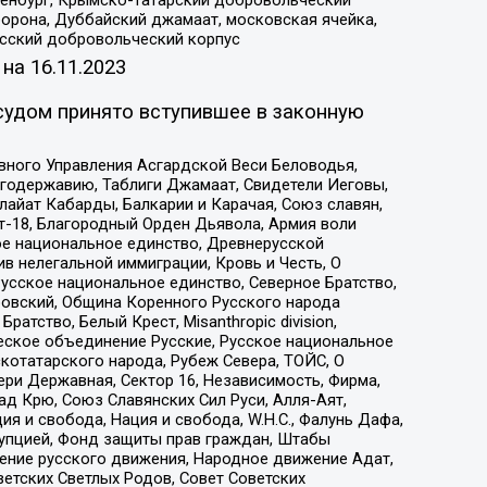
Оренбург, Крымско-татарский добровольческий
орона, Дуббайский джамаат, московская ячейка,
усский добровольческий корпус
 на
16.11.2023
судом принято вступившее в законную
вного Управления Асгардской Веси Беловодья,
годержавию, Таблиги Джамаат, Свидетели Иеговы,
айат Кабарды, Балкарии и Карачая, Союз славян,
т-18, Благородный Орден Дьявола, Армия воли
ое национальное единство, Древнерусской
 нелегальной иммиграции, Кровь и Честь, О
усское национальное единство, Северное Братство,
ровский, Община Коренного Русского народа
атство, Белый Крест, Misanthropic division,
еское объединение Русские, Русское национальное
котатарского народа, Рубеж Севера, ТОЙС, О
ри Державная, Сектор 16, Независимость, Фирма,
д Крю, Союз Славянских Сил Руси, Алля-Аят,
я и свобода, Нация и свобода, W.H.С., Фалунь Дафа,
рупцией, Фонд защиты прав граждан, Штабы
ение русского движения, Народное движение Адат,
етских Светлых Родов, Совет Советских