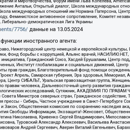
и и миротворчества, Форум имени Льва Копелева, American Counci
ое движение Антальи, Открытый диалог, Школа международных отн
Школа международных отношений им Нормана Патерсона, Центр
ду, Феминистское антивоенное сопротивление, Комитет независ
а, Либерально-демократическая Лига Украины
uments/7756/
данные на
13.05.2024
функции иностранного агента:
раво, Нижегородский центр немецкой и европейской культуры,
тики, Фонд борьбы с коррупцией, Альянс врачей, НАСИЛИЮ.НЕТ,
я инициатива, Гражданский Союз, Хасдей Ерушалаим, Центр по
юченных, Институт глобализации и социальных движений, Цент
ты прав граждан, Благотворительный фонд помощи осужденным
а, Проект Апрель, Самарская губерния, Эра здоровья, Мемориал
ера, Центр СИБАЛЬТ, Уральская правозащитная группа, Женщины
по правам человека, Дальневосточный центр развития гражданс
ологических исследований, Сутяжник, АКАДЕМИЯ ПО ПРАВАМ Ч
е Совета Министров северных стран, Гражданское содействие,
я прессы - Сибирь, Частное учреждение в Санкт-Петербурге С
 и Закон, Общественная комиссия по сохранению наследия ак
звития Свободы Информации, Экозащита!-Женсовет, Общественн
Регина Николаевна, Кривенко Сергей Владимирович, Милославс
совна, Туровский Александр Алексеевич, Васильева Анастасия
Пивоваров Андрей Сергеевич, Аверин Виталий Евгеньевич, Бара