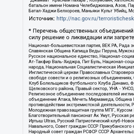
“Джамаат “Красный пахарь”, Колумбайн, Хатлонск
батальон имени Номана Челебиджихана, Азов, Па
Батал-Хаджи Белхороев, Маньяки Культ Убийц, М
Источник:
http://nac.gov.ru/terroristichesk
* Перечень общественных объединений 
силу решение о ликвидации или запрете
Национал-большевистская партия, ВЕК РА, Рада 
Славянская Община Капища Веды Перуна, Мужская
Русское национальное единство, Национал-социа
Ат-Такфир Валь-Хиджра, Пит Буль, Национал-соц
народа, Национальная Социалистическая Инициат
Инглистической церкви Православных Староверов
свободе совести и о религиозных объединениях,
Клуб Болельщиков Футбольного Клуба Динамо, Фа
Щелковского района, Правый сектор, УНА - УНСО, У
Религиозное объединение последователей инглии
объединение Атака, Мечеть Мирмамеда, Община К
противодействии экстремистской деятельности, 
Молодежная правозащитная группа МПГ, Курсом П
Благотворительный пансионат Ак Умут, Русская ре
Иртыш Ultras, Русский Патриотический клуб-Нов
Навального, Совет граждан СССР Прикубанского 
Народный совет граждан РСФСР СССР Архангельск