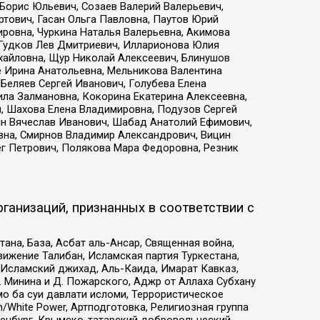
Борис Юльевич, Созаев Валерий Валерьевич,
тович, Гасан Ольга Павловна, Паутов Юрий
ровна, Чуркина Наталья Валерьевна, Акимова
 Гудков Лев Дмитриевич, Илларионова Юлия
ихайловна, Щур Николай Алексеевич, Блинушов
е Ирина Анатольевна, Мельникова Валентина
Беляев Сергей Иванович, Голубева Елена
ила Залмановна, Кокорина Екатерина Алексеевна,
, Шахова Елена Владимировна, Подузов Сергей
ин Вячеслав Иванович, Шабад Анатолий Ефимович,
вна, Смирнов Владимир Александрович, Вицин
ег Петрович, Полякова Мара Федоровна, Резник
ганизаций, признанных в соответствии с
на, База, Асбат аль-Ансар, Священная война,
ижение Талибан, Исламская партия Туркестана,
Исламский джихад, Аль-Каида, Имарат Кавказ,
 Минина и Д. Пожарского, Аджр от Аллаха Субхану
о ба суи давлати исломи, Террористическое
/White Power, Артподготовка, Религиозная группа