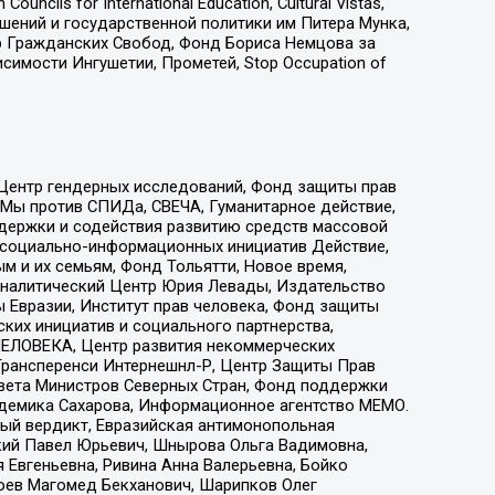
ls for International Education, Cultural Vistas,
ошений и государственной политики им Питера Мунка,
 Гражданских Свобод, Фонд Бориса Немцова за
имости Ингушетии, Прометей, Stop Occupation of
 Центр гендерных исследований, Фонд защиты прав
 Мы против СПИДа, СВЕЧА, Гуманитарное действие,
ддержки и содействия развитию средств массовой
р социально-информационных инициатив Действие,
 и их семьям, Фонд Тольятти, Новое время,
, Аналитический Центр Юрия Левады, Издательство
 Евразии, Институт прав человека, Фонд защиты
ких инициатив и социального партнерства,
ЕЛОВЕКА, Центр развития некоммерческих
 Трансперенси Интернешнл-Р, Центр Защиты Прав
овета Министров Северных Стран, Фонд поддержки
адемика Сахарова, Информационное агентство МЕМО.
ый вердикт, Евразийская антимонопольная
кий Павел Юрьевич, Шнырова Ольга Вадимовна,
 Евгеньевна, Ривина Анна Валерьевна, Бойко
хоев Магомед Бекханович, Шарипков Олег