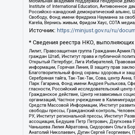
Мобильная академия поддержки гендерной демократи
Institute of International Education, Антивоенн
Российско-канадский демократический альянс, 
Свободу, Фонд имени Фридриха Науманна за свобо
Karelia, Вернись живым, Фридом Хаус, СОТА меди
Источник:
https://minjust.gov.ru/ru/doc
* Сведения реестра НКО, выполняющих 
Лилит, Правозащитная группа Гражданин.Армия.П
граждан Штаб, Институт права и публичной поли
Открытый Петербург, Лига Избирателей, Правова
информации, Горячая Линия, В защиту прав закл
Благотворительный фонд охраны здоровья и защи
Серебряная тайга, Так-Так-Так, Сова, центр Анн
Парк Гагарина, Фонд имени Андрея Рылькова, Сф
гласности, Российский исследовательский центр 
Гражданское действие, Центр независимых соци
организаций, Частное учреждение в Калининград
Средств Массовой Информации, Институт развити
свободы прессы, Гражданский контроль, Человек
РУ, Институт региональной прессы, Институт Ра
ассоциация, Бедушев Петр Петрович, Дзугкоева 
Чанышева Лилия Айратовна, Сидорович Ольга Бори
Анатолий Николаевич, Дугин Сергей Георгиевич, 