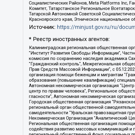
Социалистических Районов, Meta Platforms Inc, 
Комитет, Татарстанское Региональное Всетатар
Татарской Автономной Советской Социалистическ
Красноярского края, Этническое национальное о
Источник:
https://minjust.gov.ru/ru/doc
* Реестр иностранных агентов:
Калининградская региональная общественная организация "Экозащита!-Женсовет", Фонд содействия защите прав и свобод граждан "Общественный вердикт", Фонд "Институт Развития Свободы Информации", Частное учреждение "Информационное агентство МЕМО. РУ", Региональная общественная организация "Общественная комиссия по сохранению наследия академика Сахарова", Фонд поддержки свободы прессы, Санкт-Петербургская общественная правозащитная организация "Гражданский контроль", Межрегиональная общественная организация "Информационно-просветительский центр "Мемориал", Региональный Фонд "Центр Защиты Прав Средств Массовой Информации", с 05.12.2023 Фонд "Центр Защиты Прав Средств массовой информации", Региональная общественная благотворительная организация помощи беженцам и мигрантам "Гражданское содействие", Негосударственное образовательное учреждение дополнительного профессионального образования (повышение квалификации) специалистов "АКАДЕМИЯ ПО ПРАВАМ ЧЕЛОВЕКА", Свердловская региональная общественная организация "Сутяжник", Автономная некоммерческая организация "Центр независимых социологических исследований", Союз общественных объединений "Российский исследовательский центр по правам человека", Региональное общественное учреждение научно-информационный центр "МЕМОРИАЛ", Некоммерческая организация "Фонд защиты гласности", Автономная некоммерческая организация "Институт прав человека", Городская общественная организация "Екатеринбургское общество "МЕМОРИАЛ", Городская общественная организация "Рязанское историко-просветительское и правозащитное общество "Мемориал" (Рязанский Мемориал), Челябинский региональный орган общественной самодеятельности – женское общественное объединение "Женщины Евразии", Челябинский региональный орган общественной самодеятельности "Уральская правозащитная группа", Фонд содействия защите здоровья и социальной справедливости имени Андрея Рылькова, Автономная Некоммерческая Организация "Аналитический Центр Юрия Левады", Автономная некоммерческая организация социальной поддержки населения "Проект Апрель", Региональная общественная организация помощи женщинам и детям, находящимся в кризисной ситуации "Информационно-методический центр "Анна", Фонд содействия развитию массовых коммуникаций и правовому просвещению "Так-так-Так", Фонд содействия устойчивому развитию "Серебряная тайга", Свердловский региональный общественный фонд социальных проектов "Новое время", "Idel.Реалии", Кавказ.Реалии, Крым.Реалии, Телеканал Настоящее Время, Татаро-башкирская служба Радио Свобода (Azatliq Radiosi), Радио Свободная Европа/Радио Свобода (PCE/PC), "Сибирь.Реалии", "Фактограф", Благотворительный фонд помощи осужденным и их семьям, Автономная некоммерческая организация "Институт глобализации и социальных движений", Фонд "В защиту прав заключенных", Частное учреждение "Центр поддержки и содействия развитию средств массовой информации", Пензенский региональный общественный благотворительный фонд "Гражданский союз", "Север.Реалии", Некоммерческая организация Фонд "Правовая инициатива", 