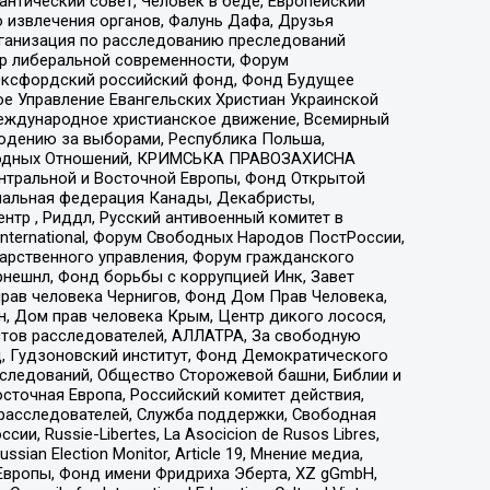
нтический совет, Человек в беде, Европейский
 извлечения органов, Фалунь Дафа, Друзья
рганизация по расследованию преследований
тр либеральной современности, Форум
 Оксфордский российский фонд, Фонд Будущее
е Управление Евангельских Христиан Украинской
еждународное христианское движение, Всемирный
людению за выборами, Республика Польша,
народных Отношений, КРИМСЬКА ПРАВОЗАХИСНА
ы Центральной и Восточной Европы, Фонд Открытой
иональная федерация Канады, Декабристы,
тр , Риддл, Русский антивоенный комитет в
nternational, Форум Свободных Народов ПостРоссии,
дарственного управления, Форум гражданского
рнешнл, Фонд борьбы с коррупцией Инк, Завет
прав человека Чернигов, Фонд Дом Прав Человека,
н, Дом прав человека Крым, Центр дикого лосося,
стов расследователей, АЛЛАТРА, За свободную
д, Гудзоновский институт, Фонд Демократического
сследований, Общество Сторожевой башни, Библии и
сточная Европа, Российский комитет действия,
-расследователей, Служба поддержки, Свободная
 Russie-Libertes, La Asocicion de Rusos Libres,
an Election Monitor, Article 19, Мнение медиа,
Европы, Фонд имени Фридриха Эберта, XZ gGmbH,