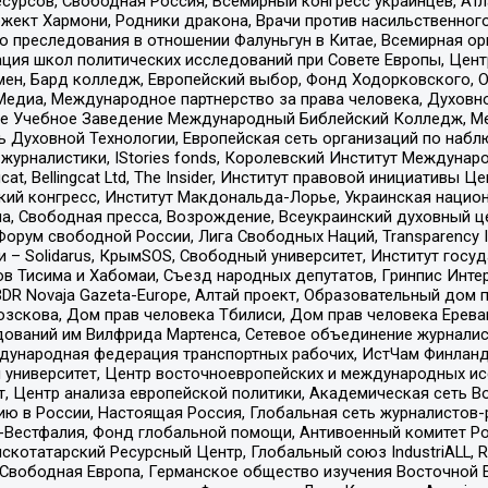
рсов, Свободная Россия, Всемирный конгресс украинцев, Атла
ект Хармони, Родники дракона, Врачи против насильственного
ию преследования в отношении Фалуньгун в Китае, Всемирная о
ация школ политических исследований при Совете Европы, Цен
мен, Бард колледж, Европейский выбор, Фонд Ходорковского,
едиа, Международное партнерство за права человека, Духовно
ое Учебное Заведение Международный Библейский Колледж, М
ь Духовной Технологии, Европейская сеть организаций по наб
урналистики, IStories fonds, Королевский Институт Между
gcat, Bellingcat Ltd, The Insider, Институт правовой инициатив
инский конгресс, Институт Макдональда-Лорье, Украинская нац
, Свободная пресса, Возрождение, Всеукраинский духовный цен
орум свободной России, Лига Свободных Наций, Transparеncy I
– Solidarus, КрымSOS, Свободный университет, Институт госу
в Тисима и Хабомаи, Съезд народных депутатов, Гринпис Инте
DR Novaja Gazeta-Europe, Алтай проект, Образовательный дом 
зскова, Дом прав человека Тбилиси, Дом прав человека Ерева
едований им Вилфрида Мартенса, Сетевое объединение журнали
Международная федерация транспортных рабочих, ИстЧам Финлан
й университет, Центр восточноевропейских и международных и
, Центр анализа европейской политики, Академическая сеть Во
ю в России, Настоящая Россия, Глобальная сеть журналистов
естфалия, Фонд глобальной помощи, Антивоенный комитет России,
татарский Ресурсный Центр, Глобальный союз IndustriALL, Russi
 Свободная Европа, Германское общество изучения Восточной 