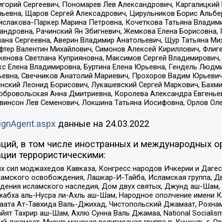
горий Сергеевич, Пономарев Лев Александрович, Каргалицкий 
ньевна, Щаров Сергей Алексадрович, Цирульников Борис Альбер
ислакова-Паркер Марина Петровна, Кочеткова Татьяна Владими
сандровна, Рачинский Ян Збигневич, Жемкова Елена Борисовна,
лана Сергеевна, Аверин Владимир Анатольевич, Щур Татьяна М
фтер Валентин Михайлович, Симонов Алексей Кириллович, Флиг
женова Светлана Куприяновна, Максимов Сергей Владимирович, 
кс Елена Владимировна, Буртина Елена Юрьевна, Гендель Людм
евна, Свечников Анатолий Мариевич, Прохоров Вадим Юрьевич
инский Леонид Борисович, Лукашевский Сергей Маркович, Бахм
Добровольская Анна Дмитриевна, Королева Александра Евгенье
евинсон Лев Семенович, Локшина Татьяна Иосифовна, Орлов Ол
ignAgent.aspx
данные на
24.03.2022
ций, в том числе иностранных и международных ор
ции террористическими:
ил моджахедов Кавказа, Конгресс народов Ичкерии и Дагеста
ламского освобождения, Лашкар-И-Тайба, Исламская группа, Дв
ения исламского наследия, Дом двух святых, Джунд аш-Шам, 
жабха аль-Нусра ли-Ахль аш-Шам, Народное ополчение имени К.
ата Ат-Тавхида Валь-Джихад, Чистопольский Джамаат, Рохнам
ят Тахрир аш-Шам, Ахлю Сунна Валь Джамаа, National Socialism