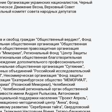
ение Организации украинских националистов, Черный
ическое Движение Весна, Верховный Совет
ельный комитет совета народных депутатов
ции социально-правовых программ "Лилит", Дальневосточное общественное движение "Маяк", Санкт-Петербургская ЛГБТ-инициативная группа "Выход", Инициативная группа ЛГБТ+ "Реверс", Алексеев Андрей Викторович, Бекбулатова Таисия Львовна, Беляев Иван Михайлович, Владыкина Елена Сергеевна, Гельман Марат Александрович, Никульшина Вероника Юрьевна, Толоконникова Надежда Андреевна, Шендерович Виктор Анатольевич, Общество с ограниченной ответственностью "Данное сообщение", Общество с ограниченной ответственностью Издательский дом "Новая глава", Айнбиндер Александра Александровна, Московский комьюнити-центр для ЛГБТ+инициатив, Благотворительный фонд развития филантропии, Deutsche Welle (Германия, Kurt-Schumacher-Strasse 3, 53113 Bonn), Борзунова Мария Михайловна, Воробьев Виктор Викторович, Голубева Анна Львовна, Константинова Алла Михайловна, Малкова Ирина Владимировна, Мурадов Мурад Абдулгалимович, Осетинская Елизавета Николаевна, Понасенков Евгений Николаевич, Ганапольский Матвей Юрьевич, Киселев Евгений Алексеевич, Борухович Ирина Григорьевна, Дремин Иван Тимофеевич, Дубровский Дмитрий Викторович, Красноярская региональная общественная организация поддержки и развития альтернативных образовательных технологий и межкультурных коммуникаций "ИНТЕРРА", Маяковская Екатерина Алексеевна, Фейгин Марк Захарович, Филимонов Андрей Викторович, Дзугкоева Регина Николаевна, Доброхотов Роман Александрович, Дудь Юрий Александрович, Елкин Сергей Владимирович, Кругликов Кирилл Игоревич, Сабунаева Мария Леонидовна, Семенов Алексей Владимирович, Шаинян Карен Багратович, Шульман Екатерина Михайловна, Асафьев Артур Валерьевич, Вахштайн Виктор Семенович, Венедиктов Алексей Алексеевич, Лушникова Екатерина Евгеньевна, Волков Леонид Михайлович, Невзоров Александр Глебович, Пархоменко Сергей Борисович, Сироткин Ярослав Николаевич, Кара-Мурза Владимир Владимирович, Баранова Наталья Владимировна, Гозман Леонид Яковлевич, Кагарлицкий Борис Юльевич, Климарев Михаил Валерьевич, Милов Владимир Станиславович, Автономная некоммерческая организация Краснодарский центр современного искусства "Типография", Моргенштерн Алишер Тагирович, Соболь Любовь Эдуардовна, Общество с ограниченной ответственностью "ЛИЗА НОРМ", Каспаров Гарри Кимович, Ходорковский Михаил Борисович, Общество с ограниченной ответственностью "Апрельские тезисы", Данилович Ирина Брониславовна, Кашин Олег Владимирович, Петров Николай Владимирович, Пивоваров Алексей Владимирович, Соколов Михаил Владимирович, Цветкова Юлия Владимировна, Чичваркин Евгений Александрович, Комитет против пыток/Команда против пыток, Общество с ограниченной ответственностью "Первый научный", Общество с ограниченной ответственностью "Вертолет и ко", Белоцерковская Вероника Борисовна, Кац Максим Евгеньевич, Лазарева Татьяна Юрьевна, Шаведдинов Руслан Табризович, Яшин Илья Валерьевич, Общество с ограниченной ответственностью "Иноагент ААВ", Алешковский Дмитрий Петрович, Альбац Евгения Марковна, Быков Дмитрий Львович, Галямина Юлия Евгеньевна, Лойко Сергей Леонидович, Мартынов Кирилл Константинович, Медведев Сергей Александрович, Крашенинников Федор Геннадиевич, Гордеева Катерина Вл