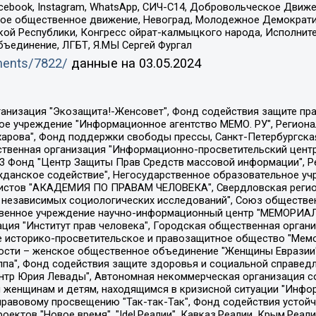
Facebook, Instagram, WhatsApp, СИЧ-С14, Добровольческое Движ
ское общественное движение, Невоград, Молодежное Демократ
ой Республики, Конгресс ойрат-калмыцкого народа, Исполнит
бъединение, ЛГБТ, Я.МЫ Сергей Фургал
uments/7822/
данные на
03.05.2024
Общество с ограниченной ответственностью "Радио Свободная Европа/Радио Свобода", Чешское информационное агентство "MEDIUM-ORIENT", Красноярская региональная общественная организация "Мы против СПИДа", Камалягин Денис Николаевич, Маркелов Сергей Евгеньевич, Пономарев Лев Александрович, Савицкая Людмила Алексеевна, Автономная некоммерческая организация "Центр по работе с проблемой насилия "НАСИЛИЮ.НЕТ", Межрегиональный профессиональный союз работников здравоохранения "Альянс врачей", Юридическое лицо, зарегистрированное в Латвийской Республике, SIA "Medusa Project" (регистрационный номер 40103797863, дата регистрации 10.06.2014), Некоммерческая организация "Фонд по борьбе с коррупцией", Автономная некоммерческая организация "Институт права и публичной политики", Баданин Роман Сергеевич, Гликин Максим Александрович, Железнова Мария Михайловна, Лукьянова Юлия Сергеевна, Маетная Елизавета Витальевна, Маняхин Петр Борисович, Чуракова Ольга Владимировна, Ярош Юлия Петровна, Юридическое лицо "The Insider SIA", зарегистрированное в Риге, Латвийская Республика (дата регистрации 26.06.2015), являющееся администратором доменного имени интернет-издания "The Insider SIA", https://theins.ru, Постернак Алексей Евгеньевич, Рубин Михаил Аркадьевич, Анин Роман Александрович, Юридическое лицо Istories fonds, зарегистрированное в Латвийской Республике (регистрационный номер 50008295751, дата регистрации 24.02.2020), Великовский Дмитрий Александрович, Долинина Ирина Николаевна, Мароховская Алеся Алексеевна, Шлейнов Роман Юрьевич, Шмагун Олеся Валентиновна, Общество с ограниченной ответственностью "Альтаир 2021", Общество с ограниченной ответственностью "Вега 2021", Общество с ограниченной ответственностью "Главный редактор 2021", Общество с ограниченной ответственностью "Ромашки монолит", Важенков Артем Валерьевич, Ивановская областная общественная организация "Центр гендерных исследований", Гурман Юрий Альбертович, Медиапроект "ОВД-Инфо", Егоров Владимир Владимирович, Жилинский Владимир Александрович, Общество с ограниченной ответственностью "ЗП", Иванова София Юрьевна, Карезина Инна Павловна, Кильтау Екатерина Викторовна, Петров Алексей Викторович, Пискунов Сергей Евгеньевич, Смирнов Сергей Сергеевич, Тихонов Михаил Сергеевич, Общество с ограниченной ответственностью "ЖУРНАЛИСТ-ИНОСТРАННЫЙ АГЕНТ", Арапова Галина Юрьевна, Вольтская Татьяна Анатольевна, Американская компания "Mason G.E.S. Anonymous Foundation" (США), являющаяся владельцем интернет-издания https://mnews.world/, Компания "Stichting Bellingcat", зарегистрированная в Нидерландах (дата регистрации 11.07.2018), Захаров Андрей Вячеславович, Клепиковская Екатерина Дмитриевна, Общество с ограниченной ответственностью "МЕМО", Перл Роман Александрович, Симонов Евгений Алексеевич, Соловьева Елена Анатольевна, Сотников Даниил Владимирович, Сурначева Елизавета Дмитриевна, Автономная некоммерческая организация по защите прав человека и информированию населения "Якутия – Наше Мнение", Общество с ограниченной ответственностью "Москоу диджитал медиа", с 26.01.2023 Общество с ограниченной ответственностью "Чайка Белые сады", Ветошкина Валерия Валерьевна, Заговора Максим Александрович, Межрегиональное общественное движение "Российская ЛГБТ - сеть", Оленичев Максим Владимирович, Павлов Иван Юрьевич, Скворцова Елена Сергеевна, Общество с ограниченной ответственностью "Как бы инагент", Кочетков Игорь Викторович, Общество с ограниченной ответственностью "Честные выборы", Еланчик Олег Александрович, Общество с ограниченной ответственностью "Нобелевский призыв", Гималова Регина Эмилевна, Григорьев Андрей Валерьевич, Григорьева Алина Александровна, Ассоциация по содействию защите прав призывников, альтернативнослужащих и военнослужащих "Правозащитная группа "Гражданин.Армия.Право", Хисамова Регина Фаритовна, Автономная некоммерческая организация по реализа