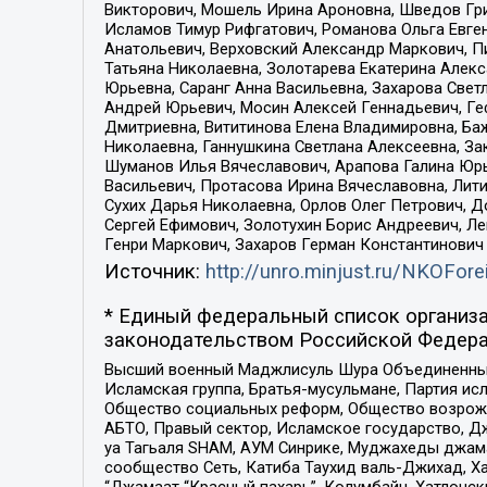
Викторович, Мошель Ирина Ароновна, Шведов Гри
Исламов Тимур Рифгатович, Романова Ольга Евге
Анатольевич, Верховский Александр Маркович, П
Татьяна Николаевна, Золотарева Екатерина Алек
Юрьевна, Саранг Анна Васильевна, Захарова Свет
Андрей Юрьевич, Мосин Алексей Геннадьевич, Ге
Дмитриевна, Вититинова Елена Владимировна, Ба
Николаевна, Ганнушкина Светлана Алексеевна, За
Шуманов Илья Вячеславович, Арапова Галина Юрь
Васильевич, Протасова Ирина Вячеславовна, Лит
Сухих Дарья Николаевна, Орлов Олег Петрович, 
Сергей Ефимович, Золотухин Борис Андреевич, Л
Генри Маркович, Захаров Герман Константинович
Источник:
http://unro.minjust.ru/NKOFore
* Единый федеральный список организа
законодательством Российской Федера
Высший военный Маджлисуль Шура Объединенных с
Исламская группа, Братья-мусульмане, Партия ис
Общество социальных реформ, Общество возрожд
АБТО, Правый сектор, Исламское государство, Д
уа Тагьаля SHAM, АУМ Синрике, Муджахеды джама
сообщество Сеть, Катиба Таухид валь-Джихад, Хай