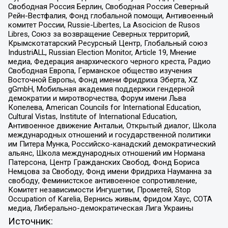
Свободная Россия Берлин, Свободная Россия Северный
Рейн-Вестфалия, Фонд глобальной помощи, Антивоенный
комитет России, Russie-Libertes, La Asocicion de Rusos
Libres, Союз за возвращение Северных территорий,
Крымскотатарский Ресурсный Центр, Глобальный союз
IndustriALL, Russian Election Monitor, Article 19, Мнение
медиа, Федерация анархического черного креста, Радио
Свободная Европа, Германское общество изучения
Восточной Европы, Фонд имени Фридриха Эберта, XZ
gGmbH, Мобильная академия поддержки гендерной
демократии и миротворчества, Форум имени Льва
Копелева, American Councils for International Education,
Cultural Vistas, Institute of International Education,
Антивоенное движение Антальи, Открытый диалог, Школа
международных отношений и государственной политики
им Питера Мунка, Российско-канадский демократический
альянс, Школа международных отношений им Нормана
Патерсона, Центр Гражданских Свобод, Фонд Бориса
Немцова за Свободу, Фонд имени Фридриха Науманна за
свободу, Феминистское антивоенное сопротивление,
Комитет независимости Ингушетии, Прометей, Stop
Occupation of Karelia, Вернись живым, Фридом Хаус, СОТА
медиа, Либерально-демократическая Лига Украины
Источник: