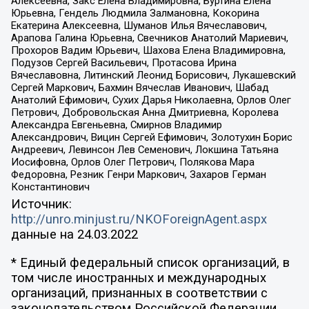
Алексеевна, Закс Елена Владимировна, Буртина Елена
Юрьевна, Гендель Людмила Залмановна, Кокорина
Екатерина Алексеевна, Шуманов Илья Вячеславович,
Арапова Галина Юрьевна, Свечников Анатолий Мариевич,
Прохоров Вадим Юрьевич, Шахова Елена Владимировна,
Подузов Сергей Васильевич, Протасова Ирина
Вячеславовна, Литинский Леонид Борисович, Лукашевский
Сергей Маркович, Бахмин Вячеслав Иванович, Шабад
Анатолий Ефимович, Сухих Дарья Николаевна, Орлов Олег
Петрович, Добровольская Анна Дмитриевна, Королева
Александра Евгеньевна, Смирнов Владимир
Александрович, Вицин Сергей Ефимович, Золотухин Борис
Андреевич, Левинсон Лев Семенович, Локшина Татьяна
Иосифовна, Орлов Олег Петрович, Полякова Мара
Федоровна, Резник Генри Маркович, Захаров Герман
Константинович
Источник:
http://unro.minjust.ru/NKOForeignAgent.aspx
данные на
24.03.2022
* Единый федеральный список организаций, в
том числе иностранных и международных
организаций, признанных в соответствии с
законодательством Российской Федерации