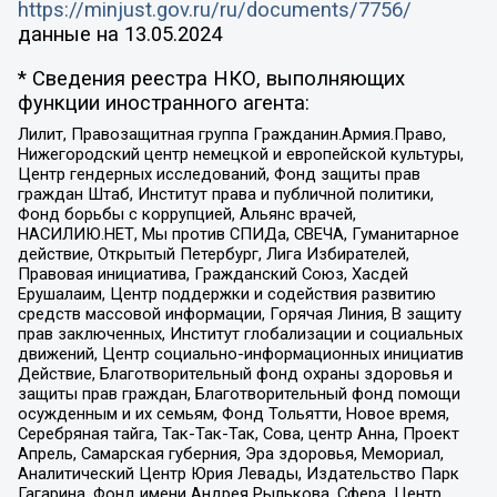
https://minjust.gov.ru/ru/documents/7756/
данные на
13.05.2024
* Сведения реестра НКО, выполняющих
функции иностранного агента:
Лилит, Правозащитная группа Гражданин.Армия.Право,
Нижегородский центр немецкой и европейской культуры,
Центр гендерных исследований, Фонд защиты прав
граждан Штаб, Институт права и публичной политики,
Фонд борьбы с коррупцией, Альянс врачей,
НАСИЛИЮ.НЕТ, Мы против СПИДа, СВЕЧА, Гуманитарное
действие, Открытый Петербург, Лига Избирателей,
Правовая инициатива, Гражданский Союз, Хасдей
Ерушалаим, Центр поддержки и содействия развитию
средств массовой информации, Горячая Линия, В защиту
прав заключенных, Институт глобализации и социальных
движений, Центр социально-информационных инициатив
Действие, Благотворительный фонд охраны здоровья и
защиты прав граждан, Благотворительный фонд помощи
осужденным и их семьям, Фонд Тольятти, Новое время,
Серебряная тайга, Так-Так-Так, Сова, центр Анна, Проект
Апрель, Самарская губерния, Эра здоровья, Мемориал,
Аналитический Центр Юрия Левады, Издательство Парк
Гагарина, Фонд имени Андрея Рылькова, Сфера, Центр