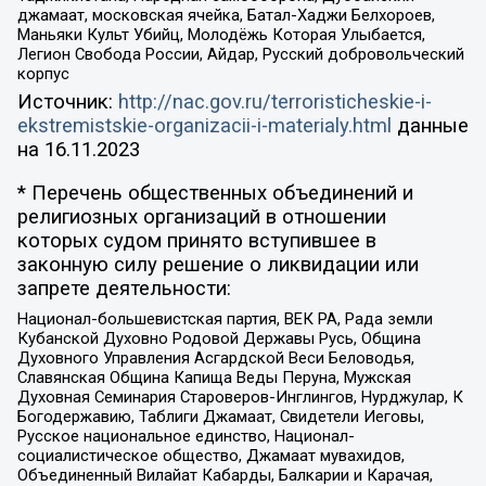
джамаат, московская ячейка, Батал-Хаджи Белхороев,
Маньяки Культ Убийц, Молодёжь Которая Улыбается,
Легион Свобода России, Айдар, Русский добровольческий
корпус
Источник:
http://nac.gov.ru/terroristicheskie-i-
ekstremistskie-organizacii-i-materialy.html
данные
на
16.11.2023
* Перечень общественных объединений и
религиозных организаций в отношении
которых судом принято вступившее в
законную силу решение о ликвидации или
запрете деятельности:
Национал-большевистская партия, ВЕК РА, Рада земли
Кубанской Духовно Родовой Державы Русь, Община
Духовного Управления Асгардской Веси Беловодья,
Славянская Община Капища Веды Перуна, Мужская
Духовная Семинария Староверов-Инглингов, Нурджулар, К
Богодержавию, Таблиги Джамаат, Свидетели Иеговы,
Русское национальное единство, Национал-
социалистическое общество, Джамаат мувахидов,
Объединенный Вилайат Кабарды, Балкарии и Карачая,