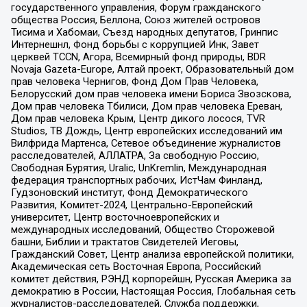
государственного управления, Форум гражданского
общества Россия, Беллона, Союз жителей островов
Тисима и Хабомаи, Съезд народных депутатов, Гринпис
Интернешнл, Фонд борьбы с коррупцией Инк, Завет
церквей TCCN, Агора, Всемирный фонд природы, BDR
Novaja Gazeta-Europe, Алтай проект, Образовательный дом
прав человека Чернигов, Фонд Дом Прав Человека,
Белорусский дом прав человека имени Бориса Звозскова,
Дом прав человека Тбилиси, Дом прав человека Ереван,
Дом прав человека Крым, Центр дикого лосося, TVR
Studios, ТВ Дождь, Центр европейских исследований им
Вилфрида Мартенса, Сетевое объединение журналистов
расследователей, АЛЛАТРА, За свободную Россию,
Свободная Бурятия, Uralic, UnKremlin, Международная
федерация транспортных рабочих, ИстЧам Финланд,
Гудзоновский институт, Фонд Демократического
Развития, Комитет-2024, Центрально-Европейский
университет, Центр восточноевропейских и
международных исследований, Общество Сторожевой
башни, Библии и трактатов Свидетелей Иеговы,
Гражданский Совет, Центр анализа европейской политики,
Академическая сеть Восточная Европа, Российский
комитет действия, РЭНД корпорейшн, Русская Америка за
демократию в России, Настоящая Россия, Глобальная сеть
журналистов-расследователей, Служба поддержки,