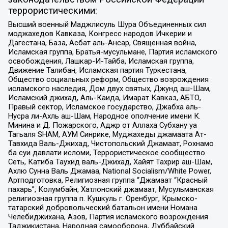
террористическими:
Высший военный Маджлисуль Шура Объединенных сил
моджахедов Кавказа, Конгресс народов Ичкерии и
Дагестана, База, Асбат аль-Ансар, Священная война,
Исламская группа, Братья-мусульмане, Партия исламского
освобождения, Лашкар-И-Тайба, Исламская группа,
Движение Талибан, Исламская партия Туркестана,
Общество социальных реформ, Общество возрождения
исламского наследия, Дом двух святых, Джунд аш-Шам,
Исламский джихад, Аль-Каида, Имарат Кавказ, АБТО,
Правый сектор, Исламское государство, Джабха аль-
Нусра ли-Ахль аш-Шам, Народное ополчение имени К.
Минина и Д. Пожарского, Аджр от Аллаха Субхану уа
Тагьаля SHAM, АУМ Синрике, Муджахеды джамаата Ат-
Тавхида Валь-Джихад, Чистопольский Джамаат, Рохнамо
ба суи давлати исломи, Террористическое сообщество
Сеть, Катиба Таухид валь-Джихад, Хайят Тахрир аш-Шам,
Ахлю Сунна Валь Джамаа, National Socialism/White Power,
Артподготовка, Религиозная группа “Джамаат “Красный
пахарь”, Колумбайн, Хатлонский джамаат, Мусульманская
религиозная группа п. Кушкуль г. Оренбург, Крымско-
татарский добровольческий батальон имени Номана
Челебиджихана, Азов, Партия исламского возрождения
Таджикистана, Народная самооборона, Дуббайский