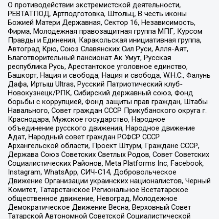
О противодействии экстремистской деятельности,
РЕВТАТПОД, Артподготовка, Штольц, В честь иконы
Божией Матери Державная, Сектор 16, Независимость,
Фирма, Молодежная правозащитная группа МПГ, Курсом
Правды и Единения, Каракольская инициативная группа,
Автоград Крю, Союз Славянских Сил Руси, Алля-Аят,
Благотворительный пансионат Ак Умут, Русская
республика Русь, Арестантское уголовное единство,
Башкорт, Нация и свобода, Нация и свобода, W.H.С., Фалунь
Дафа, Иртыш Ultras, Русский Патриотический клуб-
Новокузнецк/РПК, Сибирский державный союз, Фонд
борьбы с коррупцией, Фонд защиты прав граждан, Штабы
Навального, Совет граждан СССР Прикубанского округа г.
Краснодара, Мужское государство, Народное
объединение русского движения, Народное движение
Адат, Народный совет граждан РСФСР СССР
Архангельской области, Проект Штурм, Граждане СССР,
Держава Союз Советских Светлых Родов, Совет Советских
Социалистических Районов, Meta Platforms Inc, Facebook,
Instagram, WhatsApp, СИЧ-С14, Добровольческое
Движение Организации украинских националистов, Черный
Комитет, Татарстанское Региональное Всетатарское
общественное движение, Невоград, Молодежное
Демократическое Движение Весна, Верховный Совет
Татарской Автономной Советской Социалистической