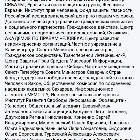
СИБАЛЬТ, Уральская правозащитная группа, Женщины
Евразии, Институт прав человека, Фонд защиты гласности,
Российский исследовательский центр по правам человека,
Дальневосточный центр развития гражданских инициатив
и социального партнерства, Гражданское действие, Центр
независимых социологических исследований, Сутяжник,
АКАДЕМИЯ ПО ПРАВАМ ЧЕЛОВЕКА, Центр развития
некоммерческих организаций, Частное учреждение в
Калининграде Совета Министров северных стран,
Гражданское содействие, Трансперенси Интернешнл-Р,
Центр Защиты Прав Средств Массовой Информации,
Институт развития прессы - Сибирь, Частное учреждение в
Санкт-Петербурге Совета Министров Северных Стран,
Фонд поддержки свободы прессы, Гражданский контроль,
Человек и Закон, Общественная комиссия по сохранению
наследия академика Сахарова, Информационное
агентство МЕМО. РУ, Институт региональной прессы,
Институт Развития Свободы Информации, Экозащита!-
Женсовет, Общественный вердикт, Евразийская
антимонопольная ассоциация, Бедушев Петр Петрович,
Дзугкоева Регина Николаевна, Кривенко Сергей
Владимирович, Милославский Павел Юрьевич, Шнырова
Ольга Вадимовна, Чанышева Лилия Айратовна, Сидорович
Ольга Борисовна, Туровский Александр Алексеевич,
Васильева Анастасия Евгеньевна, Ривина Анна Валерьевна,