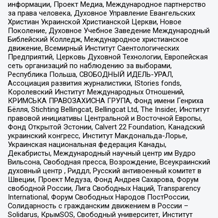
информации, Проект Медиа, Международное партнерство
за права человека, Духовное Управление Евангельских
Христиан Украинской Христианской Церкви, Новое
Поколение, Духовное Учебное Заведение Международный
Библейский Колледж, Международное христианское
движение, Всемирный Институт Саентологических
Предприятий, Церковь Духовной Технологии, Европейская
сеть организаций по наблюдению за выборами,
Республика Польша, СВОБОДНЫЙ ИДЕЛЬ-УРАЛ,
Ассоциация развития журналистики, IStories fonds,
Королевский Институт Международных Отношений,
КРИМСЬКА ПРАВОЗАХИСНА ГРУПА, Фонд имени Генриха
Бёлля, Stichting Bellingcat, Bellingcat Ltd, The Insider, Институт
правовой инициативы Центральной и Восточной Европы,
Фонд Открытой Эстонии, Calvert 22 Foundation, Канадский
украинский конгресс, Институт Макдональда-Лорье,
Украинская национальная федерация Канады,
Декабристы, Международный научный центр им Вудро
Вильсона, Свободная пресса, Возрождение, Всеукраинский
духовный центр , Риддл, Русский антивоенный комитет в
Швеции, Проект Медуза, Фонд Андрея Сахарова, Форум
свободной России, Лига Свободных Наций, Transparеncy
International, Форум Свободных Народов ПостРоссии,
Солидарность с гражданским движением в России –
Solidarus, КрымSOS, Свободный университет, Институт