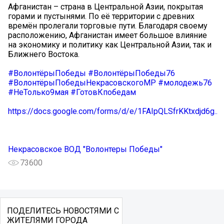
Aфганистан – страна в Центральной Азии, покрытая
горами и пустынями. По её территории с древних
времён пролегали торговые пути. Благодаря своему
расположению, Афганистан имеет большое влияние
на экономику и политику как Центральной Азии, так и
Ближнего Востока.
#ВолонтёрыПобеды
#ВолонтёрыПобеды76
#ВолонтёрыПобедыНекрасовскогоМР
#молодежь76
#НеТолько9мая
#ГотовКпобедам
https://docs.google.com/forms/d/e/1FAIpQLSfrKKtxdjd6g..
Некрасовское ВОД "Волонтеры Победы"
73600
ПОДЕЛИТЕСЬ НОВОСТЯМИ С
ЖИТЕЛЯМИ ГОРОДА