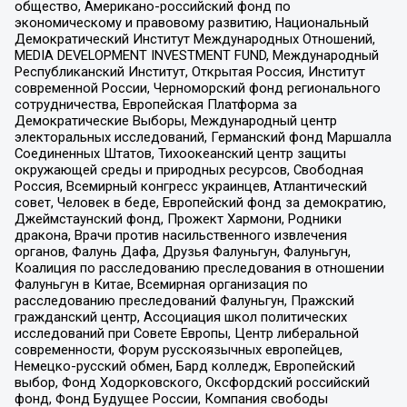
общество, Американо-российский фонд по
экономическому и правовому развитию, Национальный
Демократический Институт Международных Отношений,
MEDIA DEVELOPMENT INVESTMENT FUND, Международный
Республиканский Институт, Открытая Россия, Институт
современной России, Черноморский фонд регионального
сотрудничества, Европейская Платформа за
Демократические Выборы, Международный центр
электоральных исследований, Германский фонд Маршалла
Соединенных Штатов, Тихоокеанский центр защиты
окружающей среды и природных ресурсов, Свободная
Россия, Всемирный конгресс украинцев, Атлантический
совет, Человек в беде, Европейский фонд за демократию,
Джеймстаунский фонд, Прожект Хармони, Родники
дракона, Врачи против насильственного извлечения
органов, Фалунь Дафа, Друзья Фалуньгун, Фалуньгун,
Коалиция по расследованию преследования в отношении
Фалуньгун в Китае, Всемирная организация по
расследованию преследований Фалуньгун, Пражский
гражданский центр, Ассоциация школ политических
исследований при Совете Европы, Центр либеральной
современности, Форум русскоязычных европейцев,
Немецко-русский обмен, Бард колледж, Европейский
выбор, Фонд Ходорковского, Оксфордский российский
фонд, Фонд Будущее России, Компания свободы