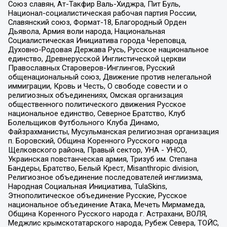
Союз славян, Ат-Такфир Валь-Хиджра, Пит Буль,
Национал-социалистическая рабочая партия России,
Славянский союз, Формат-18, Благородный Орден
Дьявола, Армия воли народа, Национальная
Социалистическая Инициатива города Череповца,
Духовно-Родовая Держава Русь, Русское национальное
единство, Древнерусской Инглистической церкви
Православных Староверов-Инглингов, Русский
общенациональный союз, Движение против нелегальной
иммиграции, Кровь и Честь, О свободе совести и о
религиозных объединениях, Омская организация
общественного политического движения Русское
национальное единство, Северное Братство, Клуб
Болельщиков Футбольного Клуба Динамо,
Файзрахманисты, Мусульманская религиозная организация
п. Боровский, Община Коренного Русского народа
Щелковского района, Правый сектор, УНА - УНСО,
Украинская повстанческая армия, Тризуб им. Степана
Бандеры, Братство, Белый Крест, Misanthropic division,
Религиозное объединение последователей инглиизма,
Народная Социальная Инициатива, TulaSkins,
Этнополитическое объединение Русские, Русское
национальное объединение Атака, Мечеть Мирмамеда,
Община Коренного Русского народа г. Астрахани, ВОЛЯ,
Меджлис крымскотатарского народа, Рубеж Севера, ТОЙС,