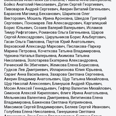
Бойко Анатолий Николаевич, Дугин Сергей Георгиевич,
Пивоваров Андрей Сергеевич, Аверин Виталий Евгеньевич,
Барахоев Магомед Бекханович, Шарипков Олег
Викторович, Мошель Ирина Ароновна, Шведов Григорий
Сергеевич, Пономарев Лев Александрович, Каргалицкий
Борис Юльевич, Созаев Валерий Валерьевич, Исламов
Тимур Рифгатович, Романова Ольга Евгеньевна, Щаров
Сергей Алексадрович, Цирульников Борис Альбертович,
Гасан Ольга Павловна, Паутов Юрий Анатольевич,
Верховский Александр Маркович, Пислакова-Паркер
Марина Петровна, Кочеткова Татьяна Владимировна,
Чуркина Наталья Валерьевна, Акимова Татьяна
Николаевна, Золотарева Екатерина Александровна,
Рачинский Ян Збигневич, Жемкова Елена Борисовна,
Гудков Лев Дмитриевич, Илларионова Юлия Юрьевна,
Саранг Анна Васильевна, Захарова Светлана Сергеевна,
Аверин Владимир Анатольевич, Щур Татьяна Михайловна,
Щур Николай Алексеевич, Блинушов Андрей Юрьевич,
Мосин Алексей Геннадьевич, Гефтер Валентин Михайлович,
Симонов Алексей Кириллович, Флиге Ирина Анатольевна,
Мельникова Валентина Дмитриевна, Вититинова Елена
Владимировна, Баженова Светлана Куприяновна,
Максимов Сергей Владимирович, Беляев Сергей Иванович,
Голубева Елена Николаевна, Ганнушкина Светлана