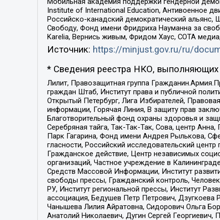
Мобильная академия поддержки гендерной демократи
Institute of International Education, Антивоенн
Российско-канадский демократический альянс, 
Свободу, Фонд имени Фридриха Науманна за свобо
Karelia, Вернись живым, Фридом Хаус, СОТА меди
Источник:
https://minjust.gov.ru/ru/doc
* Сведения реестра НКО, выполняющих 
Лилит, Правозащитная группа Гражданин.Армия.П
граждан Штаб, Институт права и публичной поли
Открытый Петербург, Лига Избирателей, Правова
информации, Горячая Линия, В защиту прав закл
Благотворительный фонд охраны здоровья и защи
Серебряная тайга, Так-Так-Так, Сова, центр Анн
Парк Гагарина, Фонд имени Андрея Рылькова, Сф
гласности, Российский исследовательский центр 
Гражданское действие, Центр независимых соци
организаций, Частное учреждение в Калининград
Средств Массовой Информации, Институт развити
свободы прессы, Гражданский контроль, Человек
РУ, Институт региональной прессы, Институт Ра
ассоциация, Бедушев Петр Петрович, Дзугкоева 
Чанышева Лилия Айратовна, Сидорович Ольга Бори
Анатолий Николаевич, Дугин Сергей Георгиевич, 