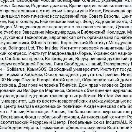
рсов, Свободная Россия, Всемирный конгресс украинцев, Атла
ект Хармони, Родники дракона, Врачи против насильственного
ию преследования в отношении Фалуньгун в Китае, Всемирная о
ация школ политических исследований при Совете Европы, Цен
мен, Бард колледж, Европейский выбор, Фонд Ходорковского,
едиа, Международное партнерство за права человека, Духовно
ое Учебное Заведение Международный Библейский Колледж, М
ь Духовной Технологии, Европейская сеть организаций по наб
урналистики, IStories fonds, Королевский Институт Между
gcat, Bellingcat Ltd, The Insider, Институт правовой инициатив
инский конгресс, Институт Макдональда-Лорье, Украинская нац
, Свободная пресса, Возрождение, Всеукраинский духовный цен
орум свободной России, Лига Свободных Наций, Transparеncy I
– Solidarus, КрымSOS, Свободный университет, Институт госу
в Тисима и Хабомаи, Съезд народных депутатов, Гринпис Инте
DR Novaja Gazeta-Europe, Алтай проект, Образовательный дом 
зскова, Дом прав человека Тбилиси, Дом прав человека Ерева
едований им Вилфрида Мартенса, Сетевое объединение журнали
Международная федерация транспортных рабочих, ИстЧам Финлан
й университет, Центр восточноевропейских и международных и
, Центр анализа европейской политики, Академическая сеть Во
ю в России, Настоящая Россия, Глобальная сеть журналистов
естфалия, Фонд глобальной помощи, Антивоенный комитет России,
татарский Ресурсный Центр, Глобальный союз IndustriALL, Russi
 Свободная Европа, Германское общество изучения Восточной 