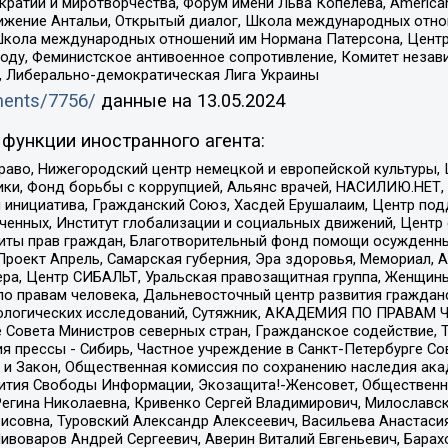
и и миротворчества, Форум имени Льва Копелева, American Counci
ое движение Антальи, Открытый диалог, Школа международных отн
Школа международных отношений им Нормана Патерсона, Центр
ду, Феминистское антивоенное сопротивление, Комитет независ
а, Либерально-демократическая Лига Украины
uments/7756/
данные на
13.05.2024
функции иностранного агента:
раво, Нижегородский центр немецкой и европейской культуры,
тики, Фонд борьбы с коррупцией, Альянс врачей, НАСИЛИЮ.НЕТ,
я инициатива, Гражданский Союз, Хасдей Ерушалаим, Центр по
юченных, Институт глобализации и социальных движений, Цент
ты прав граждан, Благотворительный фонд помощи осужденным
а, Проект Апрель, Самарская губерния, Эра здоровья, Мемориал
ера, Центр СИБАЛЬТ, Уральская правозащитная группа, Женщины
по правам человека, Дальневосточный центр развития гражданс
ологических исследований, Сутяжник, АКАДЕМИЯ ПО ПРАВАМ Ч
е Совета Министров северных стран, Гражданское содействие,
я прессы - Сибирь, Частное учреждение в Санкт-Петербурге С
 и Закон, Общественная комиссия по сохранению наследия ак
звития Свободы Информации, Экозащита!-Женсовет, Общественн
Регина Николаевна, Кривенко Сергей Владимирович, Милославс
совна, Туровский Александр Алексеевич, Васильева Анастасия
Пивоваров Андрей Сергеевич, Аверин Виталий Евгеньевич, Бара