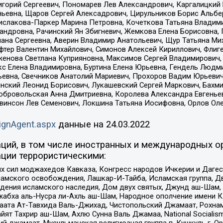
горий Сергеевич, Пономарев Лев Александрович, Каргалицкий 
ньевна, Щаров Сергей Алексадрович, Цирульников Борис Альбер
ислакова-Паркер Марина Петровна, Кочеткова Татьяна Владими
сандровна, Рачинский Ян Збигневич, Жемкова Елена Борисовна,
лана Сергеевна, Аверин Владимир Анатольевич, Щур Татьяна М
фтер Валентин Михайлович, Симонов Алексей Кириллович, Флиг
женова Светлана Куприяновна, Максимов Сергей Владимирович, 
кс Елена Владимировна, Буртина Елена Юрьевна, Гендель Людм
евна, Свечников Анатолий Мариевич, Прохоров Вадим Юрьевич
инский Леонид Борисович, Лукашевский Сергей Маркович, Бахм
Добровольская Анна Дмитриевна, Королева Александра Евгенье
евинсон Лев Семенович, Локшина Татьяна Иосифовна, Орлов Ол
ignAgent.aspx
данные на
24.03.2022
ций, в том числе иностранных и международных ор
ции террористическими:
ил моджахедов Кавказа, Конгресс народов Ичкерии и Дагеста
ламского освобождения, Лашкар-И-Тайба, Исламская группа, Дв
ения исламского наследия, Дом двух святых, Джунд аш-Шам, 
жабха аль-Нусра ли-Ахль аш-Шам, Народное ополчение имени К.
ата Ат-Тавхида Валь-Джихад, Чистопольский Джамаат, Рохнам
ят Тахрир аш-Шам, Ахлю Сунна Валь Джамаа, National Socialism