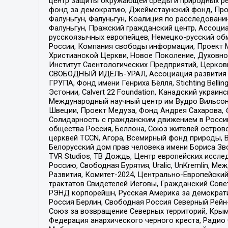
центр защиты окружающей среды и природных ресу
фонд за демократию, Джеймстаунский фонд, Прож
Фалуньгун, Фалуньгун, Коалиция по расследован
Фалуньгун, Пражский гражданский центр, Ассоци
русскоязычных европейцев, Немецко-русский об
России, Компания свободы информации, Проект М
Христианской Церкви, Новое Поколение, Духовн
Институт Саентологических Предприятий, Церков
СВОБОДНЫЙ ИДЕЛЬ-УРАЛ, Ассоциация развития ж
ГРУПА, Фонд имени Генриха Бёлля, Stichting Bellin
Эстонии, Calvert 22 Foundation, Канадский укра
Международный научный центр им Вудро Вильсона
Швеции, Проект Медуза, Фонд Андрея Сахарова, Ф
Солидарность с гражданским движением в России 
общества Россия, Беллона, Союз жителей острово
церквей TCCN, Агора, Всемирный фонд природы, B
Белорусский дом прав человека имени Бориса Зво
TVR Studios, ТВ Дождь, Центр европейских иссл
Россию, Свободная Бурятия, Uralic, UnKremlin, 
Развития, Комитет-2024, Центрально-Европейски
трактатов Свидетелей Иеговы, Гражданский Совет
РЭНД корпорейшн, Русская Америка за демократи
Россия Берлин, Свободная Россия Северный Рейн-В
Союз за возвращение Северных территорий, Крымско
Федерация анархического черного креста, Радио