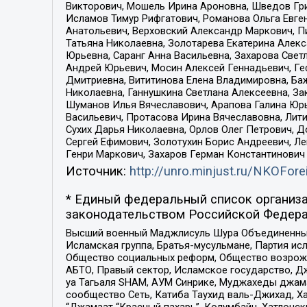
Викторович, Мошель Ирина Ароновна, Шведов Гри
Исламов Тимур Рифгатович, Романова Ольга Евге
Анатольевич, Верховский Александр Маркович, П
Татьяна Николаевна, Золотарева Екатерина Алек
Юрьевна, Саранг Анна Васильевна, Захарова Свет
Андрей Юрьевич, Мосин Алексей Геннадьевич, Ге
Дмитриевна, Вититинова Елена Владимировна, Ба
Николаевна, Ганнушкина Светлана Алексеевна, За
Шуманов Илья Вячеславович, Арапова Галина Юрь
Васильевич, Протасова Ирина Вячеславовна, Лит
Сухих Дарья Николаевна, Орлов Олег Петрович, 
Сергей Ефимович, Золотухин Борис Андреевич, Л
Генри Маркович, Захаров Герман Константинович
Источник:
http://unro.minjust.ru/NKOFore
* Единый федеральный список организа
законодательством Российской Федера
Высший военный Маджлисуль Шура Объединенных с
Исламская группа, Братья-мусульмане, Партия ис
Общество социальных реформ, Общество возрожд
АБТО, Правый сектор, Исламское государство, Д
уа Тагьаля SHAM, АУМ Синрике, Муджахеды джама
сообщество Сеть, Катиба Таухид валь-Джихад, Хай