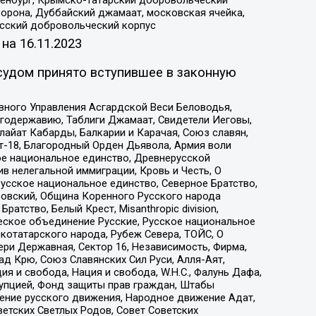
Оренбург, Крымско-татарский добровольческий
орона, Дуббайский джамаат, московская ячейка,
усский добровольческий корпус
 на
16.11.2023
судом принято вступившее в законную
вного Управления Асгардской Веси Беловодья,
годержавию, Таблиги Джамаат, Свидетели Иеговы,
айат Кабарды, Балкарии и Карачая, Союз славян,
т-18, Благородный Орден Дьявола, Армия воли
ое национальное единство, Древнерусской
 нелегальной иммиграции, Кровь и Честь, О
усское национальное единство, Северное Братство,
ровский, Община Коренного Русского народа
атство, Белый Крест, Misanthropic division,
еское объединение Русские, Русское национальное
котатарского народа, Рубеж Севера, ТОЙС, О
ри Державная, Сектор 16, Независимость, Фирма,
д Крю, Союз Славянских Сил Руси, Алля-Аят,
я и свобода, Нация и свобода, W.H.С., Фалунь Дафа,
рупцией, Фонд защиты прав граждан, Штабы
ение русского движения, Народное движение Адат,
етских Светлых Родов, Совет Советских