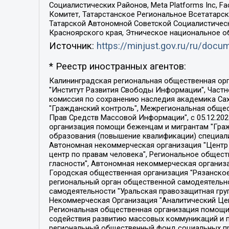
Социалистических Районов, Meta Platforms Inc, 
Комитет, Татарстанское Региональное Всетатар
Татарской Автономной Советской Социалистическ
Красноярского края, Этническое национальное о
Источник:
https://minjust.gov.ru/ru/doc
* Реестр иностранных агентов:
Калининградская региональная общественная организация "Экозащита!-Женсовет", Фонд содействия защите прав и свобод граждан "Общественный вердикт", Фонд "Институт Развития Свободы Информации", Частное учреждение "Информационное агентство МЕМО. РУ", Региональная общественная организация "Общественная комиссия по сохранению наследия академика Сахарова", Фонд поддержки свободы прессы, Санкт-Петербургская общественная правозащитная организация "Гражданский контроль", Межрегиональная общественная организация "Информационно-просветительский центр "Мемориал", Региональный Фонд "Центр Защиты Прав Средств Массовой Информации", с 05.12.2023 Фонд "Центр Защиты Прав Средств массовой информации", Региональная общественная благотворительная организация помощи беженцам и мигрантам "Гражданское содействие", Негосударственное образовательное учреждение дополнительного профессионального образования (повышение квалификации) специалистов "АКАДЕМИЯ ПО ПРАВАМ ЧЕЛОВЕКА", Свердловская региональная общественная организация "Сутяжник", Автономная некоммерческая организация "Центр независимых социологических исследований", Союз общественных объединений "Российский исследовательский центр по правам человека", Региональное общественное учреждение научно-информационный центр "МЕМОРИАЛ", Некоммерческая организация "Фонд защиты гласности", Автономная некоммерческая организация "Институт прав человека", Городская общественная организация "Екатеринбургское общество "МЕМОРИАЛ", Городская общественная организация "Рязанское историко-просветительское и правозащитное общество "Мемориал" (Рязанский Мемориал), Челябинский региональный орган общественной самодеятельности – женское общественное объединение "Женщины Евразии", Челябинский региональный орган общественной самодеятельности "Уральская правозащитная группа", Фонд содействия защите здоровья и социальной справедливости имени Андрея Рылькова, Автономная Некоммерческая Организация "Аналитический Центр Юрия Левады", Автономная некоммерческая организация социальной поддержки населения "Проект Апрель", Региональная общественная организация помощи женщинам и детям, находящимся в кризисной ситуации "Информационно-методический центр "Анна", Фонд содействия развитию массовых коммуникаций и правовому просвещению "Так-так-Так", Фонд содействия устойчивому развитию "Серебряная тайга", Свердловский региональный общественный фонд социальных проектов "Новое время", "Idel.Реалии", Кавказ.Реалии, Крым.Реалии, Телеканал Настоящее Время, Татаро-башкирская служба Радио Свобода (Azatliq Radiosi), Радио Свободная Европа/Радио Свобода (PCE/PC), "Сибирь.Реалии", "Фактограф", Благотворительный фонд помощи осужденным и их семьям, Автономная некоммерческая организация "Институт глобализации и социальных движений", Фонд "В защиту прав заключенных", Частное учреждение "Центр поддержки и содействия развитию средств массовой информации", Пензенский региональный общественный благотворительный фонд "Гражданский союз", "Север.Реалии", Некоммерческая организация Фонд "Правовая инициатива", 