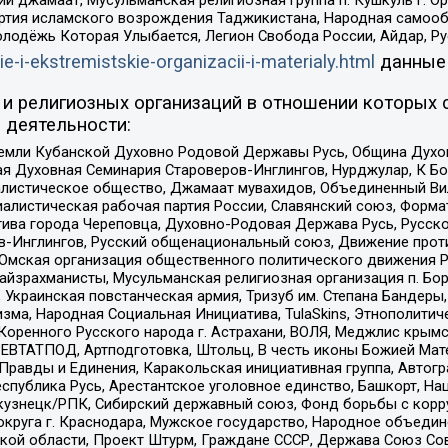
ий джамаат, Мусульманская религиозная группа п. Кушкуль г. 
ртия исламского возрождения Таджикистана, Народная самооб
олодёжь Которая Улыбается, Легион Свобода России, Айдар, Р
ie-i-ekstremistskie-organizacii-i-materialy.html
данные
и религиозных организаций в отношении которых 
 деятельности:
земли Кубанской Духовно Родовой Державы Русь, Община Духо
 Духовная Семинария Староверов-Инглингов, Нурджулар, К Бо
листическое общество, Джамаат мувахидов, Объединенный Вил
иалистическая рабочая партия России, Славянский союз, Форма
ива города Череповца, Духовно-Родовая Держава Русь, Русск
-Инглингов, Русский общенациональный союз, Движение против
 Омская организация общественного политического движения Р
йзрахманисты, Мусульманская религиозная организация п. Бо
краинская повстанческая армия, Тризуб им. Степана Бандеры, Бр
зма, Народная Социальная Инициатива, TulaSkins, Этнополитич
оренного Русского народа г. Астрахани, ВОЛЯ, Меджлис крымс
РЕВТАТПОД, Артподготовка, Штольц, В честь иконы Божией Мате
равды и Единения, Каракольская инициативная группа, Автогра
спублика Русь, Арестантское уголовное единство, Башкорт, Наци
окузнецк/РПК, Сибирский державный союз, Фонд борьбы с кор
округа г. Краснодара, Мужское государство, Народное объедин
ой области, Проект Штурм, Граждане СССР, Держава Союз Сов