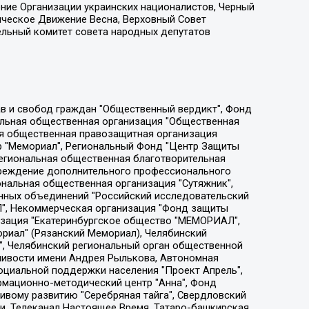
ение Организации украинских националистов, Черный
ическое Движение Весна, Верховный Совет
ельный комитет совета народных депутатов
ции социально-правовых программ "Лилит", Дальневосточное общественное движение "Маяк", Санкт-Петербургская ЛГБТ-инициативная группа "Выход", Инициативная группа ЛГБТ+ "Реверс", Алексеев Андрей Викторович, Бекбулатова Таисия Львовна, Беляев Иван Михайлович, Владыкина Елена Сергеевна, Гельман Марат Александрович, Никульшина Вероника Юрьевна, Толоконникова Надежда Андреевна, Шендерович Виктор Анатольевич, Общество с ограниченной ответственностью "Данное сообщение", Общество с ограниченной ответственностью Издательский дом "Новая глава", Айнбиндер Александра Александровна, Московский комьюнити-центр для ЛГБТ+инициатив, Благотворительный фонд развития филантропии, Deutsche Welle (Германия, Kurt-Schumacher-Strasse 3, 53113 Bonn), Борзунова Мария Михайловна, Воробьев Виктор Викторович, Голубева Анна Львовна, Константинова Алла Михайловна, Малкова Ирина Владимировна, Мурадов Мурад Абдулгалимович, Осетинская Елизавета Николаевна, Понасенков Евгений Николаевич, Ганапольский Матвей Юрьевич, Киселев Евгений Алексеевич, Борухович Ирина Григорьевна, Дремин Иван Тимофеевич, Дубровский Дмитрий Викторович, Красноярская региональная общественная организация поддержки и развития альтернативных образовательных технологий и межкультурных коммуникаций "ИНТЕРРА", Маяковская Екатерина Алексеевна, Фейгин Марк Захарович, Филимонов Андрей Викторович, Дзугкоева Регина Николаевна, Доброхотов Роман Александрович, Дудь Юрий Александрович, Елкин Сергей Владимирович, Кругликов Кирилл Игоревич, Сабунаева Мария Леонидовна, Семенов Алексей Владимирович, Шаинян Карен Багратович, Шульман Екатерина Михайловна, Асафьев Артур Валерьевич, Вахштайн Виктор Семенович, Венедиктов Алексей Алексеевич, Лушникова Екатерина Евгеньевна, Волков Леонид Михайлович, Невзоров Александр Глебович, Пархоменко Сергей Борисович, Сироткин Ярослав Николаевич, Кара-Мурза Владимир Владимирович, Баранова Наталья Владимировна, Гозман Леонид Яковлевич, Кагарлицкий Борис Юльевич, Климарев Михаил Валерьевич, Милов Владимир Станиславович, Автономная некоммерческая организация Краснодарский центр современного искусства "Типография", Моргенштерн Алишер Тагирович, Соболь Любовь Эдуардовна, Общество с ограниченной ответственностью "ЛИЗА НОРМ", Каспаров Гарри Кимович, Ходорковский Михаил Борисович, Общество с ограниченной ответственностью "Апрельские тезисы", Данилович Ирина Брониславовна, Кашин Олег Владимирович, Петров Николай Владимирович, Пивоваров Алексей Владимирович, Соколов Михаил Владимирович, Цветкова Юлия Владимировна, Чичваркин Евгений Александрович, Комитет против пыток/Команда против пыток, Общество с ограниченной ответственностью "Первый научный", Общество с ограниченной ответственностью "Вертолет и ко", Белоцерковская Вероника Борисовна, Кац Максим Евгеньевич, Лазарева Татьяна Юрьевна, Шаведдинов Руслан Табризович, Яшин Илья Валерьевич, Общество с ограниченной ответственностью "Иноагент ААВ", Алешковский Дмитрий Петрович, Альбац Евгения Марковна, Быков Дмитрий Львович, Галямина Юлия Евгеньевна, Лойко Сергей Леонидович, Мартынов Кирилл Константинович, Медведев Сергей Александрович, Крашенинников Федор Геннадиевич, Гордеева Катерина Вл