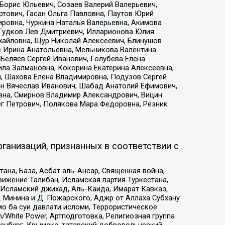
Борис Юльевич, Созаев Валерий Валерьевич,
тович, Гасан Ольга Павловна, Паутов Юрий
ровна, Чуркина Наталья Валерьевна, Акимова
 Гудков Лев Дмитриевич, Илларионова Юлия
ихайловна, Щур Николай Алексеевич, Блинушов
е Ирина Анатольевна, Мельникова Валентина
Беляев Сергей Иванович, Голубева Елена
ила Залмановна, Кокорина Екатерина Алексеевна,
, Шахова Елена Владимировна, Подузов Сергей
ин Вячеслав Иванович, Шабад Анатолий Ефимович,
вна, Смирнов Владимир Александрович, Вицин
ег Петрович, Полякова Мара Федоровна, Резник
ганизаций, признанных в соответствии с
на, База, Асбат аль-Ансар, Священная война,
ижение Талибан, Исламская партия Туркестана,
Исламский джихад, Аль-Каида, Имарат Кавказ,
 Минина и Д. Пожарского, Аджр от Аллаха Субхану
о ба суи давлати исломи, Террористическое
/White Power, Артподготовка, Религиозная группа