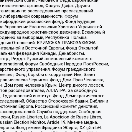
нтический совет, Человек в беде, Европейский
 извлечения органов, Фалунь Дафа, Друзья
рганизация по расследованию преследований
тр либеральной современности, Форум
 Оксфордский российский фонд, Фонд Будущее
е Управление Евангельских Христиан Украинской
еждународное христианское движение, Всемирный
людению за выборами, Республика Польша,
народных Отношений, КРИМСЬКА ПРАВОЗАХИСНА
ы Центральной и Восточной Европы, Фонд Открытой
иональная федерация Канады, Декабристы,
тр , Риддл, Русский антивоенный комитет в
nternational, Форум Свободных Народов ПостРоссии,
дарственного управления, Форум гражданского
рнешнл, Фонд борьбы с коррупцией Инк, Завет
прав человека Чернигов, Фонд Дом Прав Человека,
н, Дом прав человека Крым, Центр дикого лосося,
стов расследователей, АЛЛАТРА, За свободную
д, Гудзоновский институт, Фонд Демократического
сследований, Общество Сторожевой башни, Библии и
сточная Европа, Российский комитет действия,
-расследователей, Служба поддержки, Свободная
 Russie-Libertes, La Asocicion de Rusos Libres,
an Election Monitor, Article 19, Мнение медиа,
Европы, Фонд имени Фридриха Эберта, XZ gGmbH,