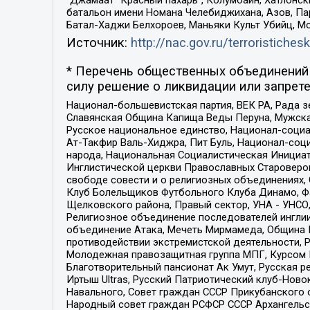
“Джамаат “Красный пахарь”, Колумбайн, Хатлонск
батальон имени Номана Челебиджихана, Азов, Па
Батал-Хаджи Белхороев, Маньяки Культ Убийц, М
Источник:
http://nac.gov.ru/terroristichesk
* Перечень общественных объединений 
силу решение о ликвидации или запрете
Национал-большевистская партия, ВЕК РА, Рада 
Славянская Община Капища Веды Перуна, Мужская
Русское национальное единство, Национал-социа
Ат-Такфир Валь-Хиджра, Пит Буль, Национал-соц
народа, Национальная Социалистическая Инициат
Инглистической церкви Православных Староверов
свободе совести и о религиозных объединениях,
Клуб Болельщиков Футбольного Клуба Динамо, Фа
Щелковского района, Правый сектор, УНА - УНСО, У
Религиозное объединение последователей инглии
объединение Атака, Мечеть Мирмамеда, Община К
противодействии экстремистской деятельности, 
Молодежная правозащитная группа МПГ, Курсом П
Благотворительный пансионат Ак Умут, Русская ре
Иртыш Ultras, Русский Патриотический клуб-Нов
Навального, Совет граждан СССР Прикубанского 
Народный совет граждан РСФСР СССР Архангельск