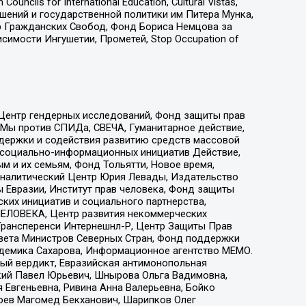
ls for International Education, Cultural Vistas,
ошений и государственной политики им Питера Мунка,
 Гражданских Свобод, Фонд Бориса Немцова за
имости Ингушетии, Прометей, Stop Occupation of
 Центр гендерных исследований, Фонд защиты прав
 Мы против СПИДа, СВЕЧА, Гуманитарное действие,
ддержки и содействия развитию средств массовой
р социально-информационных инициатив Действие,
 и их семьям, Фонд Тольятти, Новое время,
, Аналитический Центр Юрия Левады, Издательство
 Евразии, Институт прав человека, Фонд защиты
ких инициатив и социального партнерства,
ЕЛОВЕКА, Центр развития некоммерческих
 Трансперенси Интернешнл-Р, Центр Защиты Прав
овета Министров Северных Стран, Фонд поддержки
адемика Сахарова, Информационное агентство МЕМО.
ый вердикт, Евразийская антимонопольная
кий Павел Юрьевич, Шнырова Ольга Вадимовна,
 Евгеньевна, Ривина Анна Валерьевна, Бойко
хоев Магомед Бекханович, Шарипков Олег