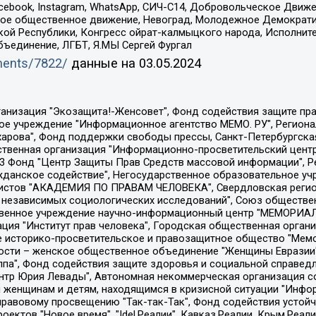
Facebook, Instagram, WhatsApp, СИЧ-С14, Добровольческое Движ
ское общественное движение, Невоград, Молодежное Демократ
ой Республики, Конгресс ойрат-калмыцкого народа, Исполнит
бъединение, ЛГБТ, Я.МЫ Сергей Фургал
uments/7822/
данные на
03.05.2024
Общество с ограниченной ответственностью "Радио Свободная Европа/Радио Свобода", Чешское информационное агентство "MEDIUM-ORIENT", Красноярская региональная общественная организация "Мы против СПИДа", Камалягин Денис Николаевич, Маркелов Сергей Евгеньевич, Пономарев Лев Александрович, Савицкая Людмила Алексеевна, Автономная некоммерческая организация "Центр по работе с проблемой насилия "НАСИЛИЮ.НЕТ", Межрегиональный профессиональный союз работников здравоохранения "Альянс врачей", Юридическое лицо, зарегистрированное в Латвийской Республике, SIA "Medusa Project" (регистрационный номер 40103797863, дата регистрации 10.06.2014), Некоммерческая организация "Фонд по борьбе с коррупцией", Автономная некоммерческая организация "Институт права и публичной политики", Баданин Роман Сергеевич, Гликин Максим Александрович, Железнова Мария Михайловна, Лукьянова Юлия Сергеевна, Маетная Елизавета Витальевна, Маняхин Петр Борисович, Чуракова Ольга Владимировна, Ярош Юлия Петровна, Юридическое лицо "The Insider SIA", зарегистрированное в Риге, Латвийская Республика (дата регистрации 26.06.2015), являющееся администратором доменного имени интернет-издания "The Insider SIA", https://theins.ru, Постернак Алексей Евгеньевич, Рубин Михаил Аркадьевич, Анин Роман Александрович, Юридическое лицо Istories fonds, зарегистрированное в Латвийской Республике (регистрационный номер 50008295751, дата регистрации 24.02.2020), Великовский Дмитрий Александрович, Долинина Ирина Николаевна, Мароховская Алеся Алексеевна, Шлейнов Роман Юрьевич, Шмагун Олеся Валентиновна, Общество с ограниченной ответственностью "Альтаир 2021", Общество с ограниченной ответственностью "Вега 2021", Общество с ограниченной ответственностью "Главный редактор 2021", Общество с ограниченной ответственностью "Ромашки монолит", Важенков Артем Валерьевич, Ивановская областная общественная организация "Центр гендерных исследований", Гурман Юрий Альбертович, Медиапроект "ОВД-Инфо", Егоров Владимир Владимирович, Жилинский Владимир Александрович, Общество с ограниченной ответственностью "ЗП", Иванова София Юрьевна, Карезина Инна Павловна, Кильтау Екатерина Викторовна, Петров Алексей Викторович, Пискунов Сергей Евгеньевич, Смирнов Сергей Сергеевич, Тихонов Михаил Сергеевич, Общество с ограниченной ответственностью "ЖУРНАЛИСТ-ИНОСТРАННЫЙ АГЕНТ", Арапова Галина Юрьевна, Вольтская Татьяна Анатольевна, Американская компания "Mason G.E.S. Anonymous Foundation" (США), являющаяся владельцем интернет-издания https://mnews.world/, Компания "Stichting Bellingcat", зарегистрированная в Нидерландах (дата регистрации 11.07.2018), Захаров Андрей Вячеславович, Клепиковская Екатерина Дмитриевна, Общество с ограниченной ответственностью "МЕМО", Перл Роман Александрович, Симонов Евгений Алексеевич, Соловьева Елена Анатольевна, Сотников Даниил Владимирович, Сурначева Елизавета Дмитриевна, Автономная некоммерческая организация по защите прав человека и информированию населения "Якутия – Наше Мнение", Общество с ограниченной ответственностью "Москоу диджитал медиа", с 26.01.2023 Общество с ограниченной ответственностью "Чайка Белые сады", Ветошкина Валерия Валерьевна, Заговора Максим Александрович, Межрегиональное общественное движение "Российская ЛГБТ - сеть", Оленичев Максим Владимирович, Павлов Иван Юрьевич, Скворцова Елена Сергеевна, Общество с ограниченной ответственностью "Как бы инагент", Кочетков Игорь Викторович, Общество с ограниченной ответственностью "Честные выборы", Еланчик Олег Александрович, Общество с ограниченной ответственностью "Нобелевский призыв", Гималова Регина Эмилевна, Григорьев Андрей Валерьевич, Григорьева Алина Александровна, Ассоциация по содействию защите прав призывников, альтернативнослужащих и военнослужащих "Правозащитная группа "Гражданин.Армия.Право", Хисамова Регина Фаритовна, Автономная некоммерческая организация по реализа