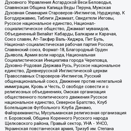
Духовного Управления Асгардской Веси Беловодья,
Славянская Община Капища Веды Перуна, Мужская
Духовная Семинария Староверов-Инглингов, Нурджулар, К
Богодержавию, Таблиги Джамаат, Свидетели Иеговы,
Русское национальное единство, Национал-
социалистическое общество, Джамаат мувахидов,
Объединенный Вилайат Кабарды, Балкарии и Карачая,
Союз славян, Ат-Такфир Валь-Хиджра, Пит Буль,
Национал-социалистическая рабочая партия России,
Славянский союз, Формат-18, Благородный Орден
Дьявола, Армия воли народа, Национальная
Социалистическая Инициатива города Череповца,
Духовно-Родовая Держава Русь, Русское национальное
единство, Древнерусской Инглистической церкви
Православных Староверов-Инглингов, Русский
общенациональный союз, Движение против нелегальной
иммиграции, Кровь и Честь, О свободе совести и о
религиозных объединениях, Омская организация
общественного политического движения Русское
национальное единство, Северное Братство, Клуб
Болельщиков Футбольного Клуба Динамо,
Файзрахманисты, Мусульманская религиозная организация
п. Боровский, Община Коренного Русского народа
Щелковского района, Правый сектор, УНА - УНСО,
Украинская повстанческая армия, Тризуб им. Степана