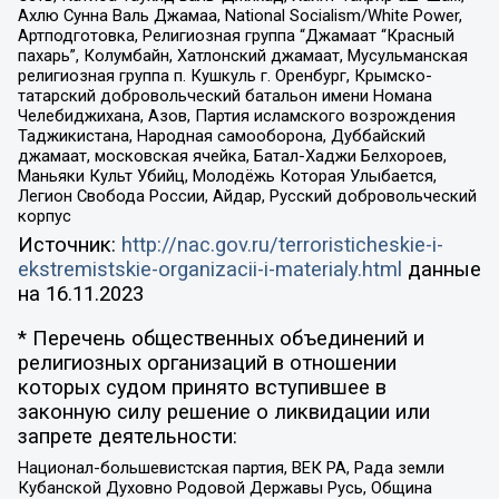
Ахлю Сунна Валь Джамаа, National Socialism/White Power,
Артподготовка, Религиозная группа “Джамаат “Красный
пахарь”, Колумбайн, Хатлонский джамаат, Мусульманская
религиозная группа п. Кушкуль г. Оренбург, Крымско-
татарский добровольческий батальон имени Номана
Челебиджихана, Азов, Партия исламского возрождения
Таджикистана, Народная самооборона, Дуббайский
джамаат, московская ячейка, Батал-Хаджи Белхороев,
Маньяки Культ Убийц, Молодёжь Которая Улыбается,
Легион Свобода России, Айдар, Русский добровольческий
корпус
Источник:
http://nac.gov.ru/terroristicheskie-i-
ekstremistskie-organizacii-i-materialy.html
данные
на
16.11.2023
* Перечень общественных объединений и
религиозных организаций в отношении
которых судом принято вступившее в
законную силу решение о ликвидации или
запрете деятельности:
Национал-большевистская партия, ВЕК РА, Рада земли
Кубанской Духовно Родовой Державы Русь, Община