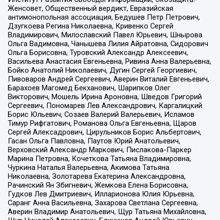
Женсовет, Общественный вердикт, Евразийская
антимонопольная ассоциация, Бедушев Петр Петрович,
Дзугкоева Регина Николаевна, Кривенко Сергей
Владимирович, Милославский Павел Юрьевич, Шнырова
Ольга Вадимовна, Чанышева Лилия Айратовна, Сидорович
Ольга Борисовна, Туровский Александр Алексеевич,
Васильева Анастасия Евгеньевна, Ривина Анна Валерьевна,
Бойко Анатолий Николаевич, Дугин Сергей Георгиевич,
Пивоваров Андрей Сергеевич, Аверин Виталий Евгеньевич,
Барахоев Магомед Бекханович, Шарипков Олег
Викторович, Мошель Ирина Ароновна, Шведов Григорий
Сергеевич, Пономарев Лев Александрович, Каргалицкий
Борис Юльевич, Созаев Валерий Валерьевич, Исламов
Тимур Рифгатович, Романова Ольга Евгеньевна, Щаров
Сергей Алексадрович, Цирульников Борис Альбертович,
Гасан Ольга Павловна, Паутов Юрий Анатольевич,
Верховский Александр Маркович, Пислакова-Паркер
Марина Петровна, Кочеткова Татьяна Владимировна,
Чуркина Наталья Валерьевна, Акимова Татьяна
Николаевна, Золотарева Екатерина Александровна,
Рачинский Ян Збигневич, Жемкова Елена Борисовна,
Гудков Лев Дмитриевич, Илларионова Юлия Юрьевна,
Саранг Анна Васильевна, Захарова Светлана Сергеевна,
Аверин Владимир Анатольевич, Щур Татьяна Михайловна,