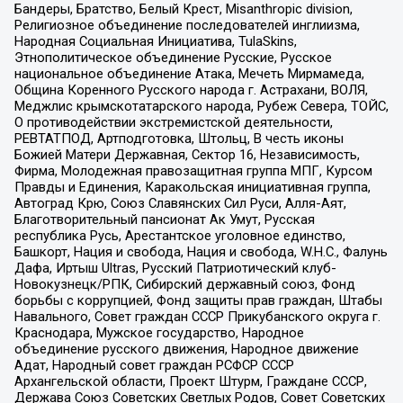
Бандеры, Братство, Белый Крест, Misanthropic division,
Религиозное объединение последователей инглиизма,
Народная Социальная Инициатива, TulaSkins,
Этнополитическое объединение Русские, Русское
национальное объединение Атака, Мечеть Мирмамеда,
Община Коренного Русского народа г. Астрахани, ВОЛЯ,
Меджлис крымскотатарского народа, Рубеж Севера, ТОЙС,
О противодействии экстремистской деятельности,
РЕВТАТПОД, Артподготовка, Штольц, В честь иконы
Божией Матери Державная, Сектор 16, Независимость,
Фирма, Молодежная правозащитная группа МПГ, Курсом
Правды и Единения, Каракольская инициативная группа,
Автоград Крю, Союз Славянских Сил Руси, Алля-Аят,
Благотворительный пансионат Ак Умут, Русская
республика Русь, Арестантское уголовное единство,
Башкорт, Нация и свобода, Нация и свобода, W.H.С., Фалунь
Дафа, Иртыш Ultras, Русский Патриотический клуб-
Новокузнецк/РПК, Сибирский державный союз, Фонд
борьбы с коррупцией, Фонд защиты прав граждан, Штабы
Навального, Совет граждан СССР Прикубанского округа г.
Краснодара, Мужское государство, Народное
объединение русского движения, Народное движение
Адат, Народный совет граждан РСФСР СССР
Архангельской области, Проект Штурм, Граждане СССР,
Держава Союз Советских Светлых Родов, Совет Советских