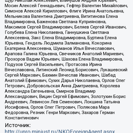
Щур Николай Алексеевич, Блинушов Андрей Юрьевич,
Мосин Алексей Геннадьевич, Гефтер Валентин Михайлович,
Симонов Алексей Кириллович, Флиге Ирина Анатольевна,
Мельникова Валентина Дмитриевна, Вититинова Елена
Владимировна, Баженова Светлана Куприяновна,
Максимов Сергей Владимирович, Беляев Сергей Иванович,
Голубева Елена Николаевна, Ганнушкина Светлана
Алексеевна, Закс Елена Владимировна, Буртина Елена
Юрьевна, Гендель Людмила Залмановна, Кокорина
Екатерина Алексеевна, Шуманов Илья Вячеславович,
Арапова Галина Юрьевна, Свечников Анатолий Мариевич,
Прохоров Вадим Юрьевич, Шахова Елена Владимировна,
Подузов Сергей Васильевич, Протасова Ирина
Вячеславовна, Литинский Леонид Борисович, Лукашевский
Сергей Маркович, Бахмин Вячеслав Иванович, Шабад
Анатолий Ефимович, Сухих Дарья Николаевна, Орлов Олег
Петрович, Добровольская Анна Дмитриевна, Королева
Александра Евгеньевна, Смирнов Владимир
Александрович, Вицин Сергей Ефимович, Золотухин Борис
Андреевич, Левинсон Лев Семенович, Локшина Татьяна
Иосифовна, Орлов Олег Петрович, Полякова Мара
Федоровна, Резник Генри Маркович, Захаров Герман
Константинович
Источник:
http://unro.minjust.ru/NKOForeignAgent.aspx