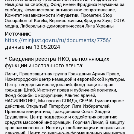
Немцова за Свободу, Фонд имени Фридриха Науманна за
свободу, Феминистское антивоенное сопротивление,
Комитет независимости Ингушетии, Прометей, Stop
Occupation of Karelia, Вернись живым, Фридом Хаус, СОТА
медиа, Либерально-демократическая Лига Украины
Источник:
https://minjust.gov.ru/ru/documents/7756/
данные на
13.05.2024
* Сведения реестра НКО, выполняющих
функции иностранного агента:
Лилит, Правозащитная группа Гражданин.Армия.Право,
Нижегородский центр немецкой и европейской культуры,
Центр гендерных исследований, Фонд защиты прав
граждан Штаб, Институт права и публичной политики,
Фонд борьбы с коррупцией, Альянс врачей,
НАСИЛИЮ.НЕТ, Мы против СПИДа, СВЕЧА, Гуманитарное
действие, Открытый Петербург, Лига Избирателей,
Правовая инициатива, Гражданский Союз, Хасдей
Ерушалаим, Центр поддержки и содействия развитию
средств массовой информации, Горячая Линия, В защиту
прав заключенных, Институт глобализации и социальных
движений, Центр социально-информационных инициатив