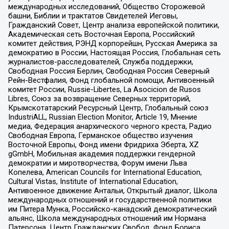
международных исследований, Общество Сторожевой
башни, Библии и трактатов Свидетелей Иеговы,
Гражданский Совет, Центр анализа европейской политики,
Академическая сеть Восточная Европа, Российский
комитет действия, РЭНД корпорейшн, Русская Америка за
демократию в России, Настоящая Россия, Глобальная сеть
журналистов-расследователей, Служба поддержки,
Свободная Россия Берлин, Свободная Россия Северный
Рейн-Вестфалия, Фонд глобальной помощи, Антивоенный
комитет России, Russie-Libertes, La Asocicion de Rusos
Libres, Союз за возвращение Северных территорий,
Крымскотатарский Ресурсный Центр, Глобальный союз
IndustriALL, Russian Election Monitor, Article 19, Мнение
медиа, Федерация анархического черного креста, Радио
Свободная Европа, Германское общество изучения
Восточной Европы, Фонд имени Фридриха Эберта, XZ
gGmbH, Мобильная академия поддержки гендерной
демократии и миротворчества, Форум имени Льва
Копелева, American Councils for International Education,
Cultural Vistas, Institute of International Education,
Антивоенное движение Антальи, Открытый диалог, Школа
международных отношений и государственной политики
им Питера Мунка, Российско-канадский демократический
альянс, Школа международных отношений им Нормана
Патерсона, Центр Гражданских Свобод, Фонд Бориса