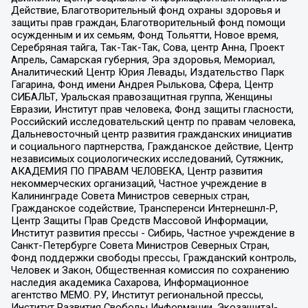
Действие, Благотворительный фонд охраны здоровья и
защиты прав граждан, Благотворительный фонд помощи
осужденным и их семьям, Фонд Тольятти, Новое время,
Серебряная тайга, Так-Так-Так, Сова, центр Анна, Проект
Апрель, Самарская губерния, Эра здоровья, Мемориал,
Аналитический Центр Юрия Левады, Издательство Парк
Гагарина, Фонд имени Андрея Рылькова, Сфера, Центр
СИБАЛЬТ, Уральская правозащитная группа, Женщины
Евразии, Институт прав человека, Фонд защиты гласности,
Российский исследовательский центр по правам человека,
Дальневосточный центр развития гражданских инициатив
и социального партнерства, Гражданское действие, Центр
независимых социологических исследований, Сутяжник,
АКАДЕМИЯ ПО ПРАВАМ ЧЕЛОВЕКА, Центр развития
некоммерческих организаций, Частное учреждение в
Калининграде Совета Министров северных стран,
Гражданское содействие, Трансперенси Интернешнл-Р,
Центр Защиты Прав Средств Массовой Информации,
Институт развития прессы - Сибирь, Частное учреждение в
Санкт-Петербурге Совета Министров Северных Стран,
Фонд поддержки свободы прессы, Гражданский контроль,
Человек и Закон, Общественная комиссия по сохранению
наследия академика Сахарова, Информационное
агентство МЕМО. РУ, Институт региональной прессы,
Институт Развития Свободы Информации, Экозащита!-