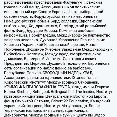
расследованию преследований Фалуньгун, Пражский
гражданский центр, Ассоциация школ политических
исследований при Совете Европы, Центр либеральной
современности, Форум русскоязычных европейцев,
Немецко-русский обмен, Бард колледж, Европейский
выбор, Фонд Ходорковского, Оксфордский российский
фонд, Фонд Будущее России, Компания свободы
информации, Проект Медиа, Международное партнерство
за права человека, Духовное Управление Евангельских
Христиан Украинской Христианской Церкви, Новое
Поколение, Духовное Учебное Заведение Международный
Библейский Колледж, Международное христианское
движение, Всемирный Институт Саентологических
Предприятий, Церковь Духовной Технологии, Европейская
сеть организаций по наблюдению за выборами,
Республика Польша, СВОБОДНЫЙ ИДЕЛЬ-УРАЛ,
Ассоциация развития журналистики, IStories fonds,
Королевский Институт Международных Отношений,
КРИМСЬКА ПРАВОЗАХИСНА ГРУПА, Фонд имени Генриха
Бёлля, Stichting Bellingcat, Bellingcat Ltd, The Insider, Институт
правовой инициативы Центральной и Восточной Европы,
Фонд Открытой Эстонии, Calvert 22 Foundation, Канадский
украинский конгресс, Институт Макдональда-Лорье,
Украинская национальная федерация Канады,
Декабристы, Международный научный центр им Вудро