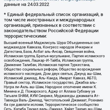
данные на
24.03.2022
* Единый федеральный список организаций, в
том числе иностранных и международных
организаций, признанных в соответствии с
законодательством Российской Федерации
террористическими:
Высший военный Маджлисуль Шура Объединенных сил
моджахедов Кавказа, Конгресс народов Ичкерии и
Дагестана, База, Асбат аль-Ансар, Священная война,
Исламская группа, Братья-мусульмане, Партия исламского
освобождения, Лашкар-И-Тайба, Исламская группа,
Движение Талибан, Исламская партия Туркестана,
Общество социальных реформ, Общество возрождения
исламского наследия, Дом двух святых, Джунд аш-Шам,
Исламский джихад, Аль-Каида, Имарат Кавказ, АБТО,
Правый сектор, Исламское государство, Джабха аль-
Нусра ли-Ахль аш-Шам, Народное ополчение имени К.
Минина и Д. Пожарского, Аджр от Аллаха Субхану уа
Тагьаля SHAM, АУМ Синрике, Муджахеды джамаата Ат-
Тавхида Валь-Джихад, Чистопольский Джамаат, Рохнамо
ба суи давлати исломи, Террористическое сообщество
Сеть, Катиба Таухид валь-Джихад, Хайят Тахрир аш-Шам,