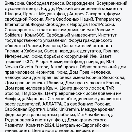
Вильсона, Свободная пресса, Возрождение, Всеукраинский
духовный центр , Риддл, Русский антивоенный комитет в
Швеции, Проект Медуза, Фонд Андрея Сахарова, Форум
свободной России, Лига Свободных Наций, Transparеncy
International, Форум Свободных Народов ПостРоссии,
Солидарность с гражданским движением в России –
Solidarus, КрымSOS, Свободный университет, Институт
государственного управления, Форум гражданского
общества Россия, Беллона, Союз жителей островов
Тисима и Хабомаи, Съезд народных депутатов, Гринпис
Интернешнл, Фонд борьбы с коррупцией Инк, Завет
церквей TCCN, Агора, Всемирный фонд природы, BDR
Novaja Gazeta-Europe, Алтай проект, Образовательный дом
прав человека Чернигов, Фонд Дом Прав Человека,
Белорусский дом прав человека имени Бориса Звозскова,
Дом прав человека Тбилиси, Дом прав человека Ереван,
Дом прав человека Крым, Центр дикого лосося, TVR
Studios, ТВ Дождь, Центр европейских исследований им
Вилфрида Мартенса, Сетевое объединение журналистов
расследователей, АЛЛАТРА, За свободную Россию,
Свободная Бурятия, Uralic, UnKremlin, Международная
федерация транспортных рабочих, ИстЧам Финланд,
Гудзоновский институт, Фонд Демократического
Развития, Комитет-2024, Центрально-Европейский
университет, Центр восточноевропейских и