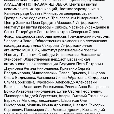
АКАДЕМИЯ ПО ПРАВАМ ЧЕЛОВЕКА, Центр развития
некоммерческих организаций, Частное учреждение в
Калининграде Совета Министров северных стран,
Гражданское содействие, Трансперенси Интернешнл-Р,
Центр Защиты Прав Средств Массовой Информации,
Институт развития прессы - Сибирь, Частное учреждение в
Санкт-Петербурге Совета Министров Северных Стран,
Фонд поддержки свободы прессы, Гражданский контроль,
Человек и Закон, Общественная комиссия по сохранению
наследия академика Сахарова, Информационное
агентство МЕМО. РУ, Институт региональной прессы,
Институт Развития Свободы Информации, Экозащита!-
Женсовет, Общественный вердикт, Евразийская
антимонопольная ассоциация, Бедушев Петр Петрович,
Дзугкоева Регина Николаевна, Кривенко Сергей
Владимирович, Милославский Павел Юрьевич, Шнырова
Ольга Вадимовна, Чанышева Лилия Айратовна, Сидорович
Ольга Борисовна, Туровский Александр Алексеевич,
Васильева Анастасия Евгеньевна, Ривина Анна Валерьевна,
Бойко Анатолий Николаевич, Дугин Сергей Георгиевич,
Пивоваров Андрей Сергеевич, Аверин Виталий Евгеньевич,
Барахоев Магомед Бекханович, Шарипков Олег
Викторович, Мошель Ирина Ароновна, Шведов Григорий
Сергеевич, Пономарев Лев Александрович, Каргалицкий