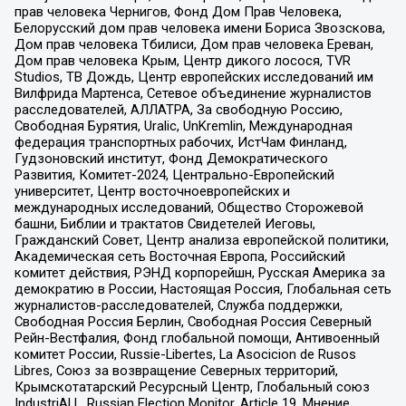
прав человека Чернигов, Фонд Дом Прав Человека,
Белорусский дом прав человека имени Бориса Звозскова,
Дом прав человека Тбилиси, Дом прав человека Ереван,
Дом прав человека Крым, Центр дикого лосося, TVR
Studios, ТВ Дождь, Центр европейских исследований им
Вилфрида Мартенса, Сетевое объединение журналистов
расследователей, АЛЛАТРА, За свободную Россию,
Свободная Бурятия, Uralic, UnKremlin, Международная
федерация транспортных рабочих, ИстЧам Финланд,
Гудзоновский институт, Фонд Демократического
Развития, Комитет-2024, Центрально-Европейский
университет, Центр восточноевропейских и
международных исследований, Общество Сторожевой
башни, Библии и трактатов Свидетелей Иеговы,
Гражданский Совет, Центр анализа европейской политики,
Академическая сеть Восточная Европа, Российский
комитет действия, РЭНД корпорейшн, Русская Америка за
демократию в России, Настоящая Россия, Глобальная сеть
журналистов-расследователей, Служба поддержки,
Свободная Россия Берлин, Свободная Россия Северный
Рейн-Вестфалия, Фонд глобальной помощи, Антивоенный
комитет России, Russie-Libertes, La Asocicion de Rusos
Libres, Союз за возвращение Северных территорий,
Крымскотатарский Ресурсный Центр, Глобальный союз
IndustriALL, Russian Election Monitor, Article 19, Мнение