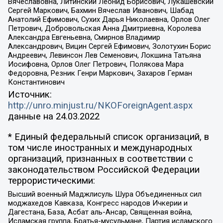
Вячеславовна, Литинский Леонид Борисович, Лукашевский
Сергей Маркович, Бахмин Вячеслав Иванович, Шабад
Анатолий Ефимович, Сухих Дарья Николаевна, Орлов Олег
Петрович, Добровольская Анна Дмитриевна, Королева
Александра Евгеньевна, Смирнов Владимир
Александрович, Вицин Сергей Ефимович, Золотухин Борис
Андреевич, Левинсон Лев Семенович, Локшина Татьяна
Иосифовна, Орлов Олег Петрович, Полякова Мара
Федоровна, Резник Генри Маркович, Захаров Герман
Константинович
Источник:
http://unro.minjust.ru/NKOForeignAgent.aspx
данные на
24.03.2022
* Единый федеральный список организаций, в
том числе иностранных и международных
организаций, признанных в соответствии с
законодательством Российской Федерации
террористическими:
Высший военный Маджлисуль Шура Объединенных сил
моджахедов Кавказа, Конгресс народов Ичкерии и
Дагестана, База, Асбат аль-Ансар, Священная война,
Исламская группа, Братья-мусульмане, Партия исламского