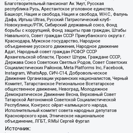
Благотворительный пансионат Ак Умут, Русская
республика Русь, Арестантское уголовное единство,
Башкорт, Нация и свобода, Нация и свобода, W.H.С., Фалунь
Дафа, Иртыш Ultras, Русский Патриотический клуб-
Новокузнецк/РПК, Сибирский державный союз, Фонд
борьбы с коррупцией, Фонд защиты прав граждан, Штабы
Навального, Совет граждан СССР Прикубанского округа г.
Краснодара, Мужское государство, Народное
объединение русского движения, Народное движение
Адат, Народный совет граждан РСФСР СССР
Архангельской области, Проект Штурм, Граждане СССР,
Держава Союз Советских Светлых Родов, Совет Советских
Социалистических Районов, Meta Platforms Inc, Facebook,
Instagram, WhatsApp, СИЧ-С14, Добровольческое
Движение Организации украинских националистов, Черный
Комитет, Татарстанское Региональное Всетатарское
общественное движение, Невоград, Молодежное
Демократическое Движение Весна, Верховный Совет
Татарской Автономной Советской Социалистической
Республики, Конгресс ойрат-калмыцкого народа,
Исполнительный комитет совета народных депутатов
Красноярского края, Этническое национальное
объединение, ЛГБТ, Я.МЫ Сергей Фургал
Источник: