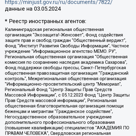
https://minjust.gov.ru/ru/documents/7822/
данные на
03.05.2024
* Реестр иностранных агентов:
Калининградская региональная общественная организация "Экозащита!-Женсовет", Фонд содействия защите прав и свобод граждан "Общественный вердикт", Фонд "Институт Развития Свободы Информации", Частное учреждение "Информационное агентство МЕМО. РУ", Региональная общественная организация "Общественная комиссия по сохранению наследия академика Сахарова", Фонд поддержки свободы прессы, Санкт-Петербургская общественная правозащитная организация "Гражданский контроль", Межрегиональная общественная организация "Информационно-просветительский центр "Мемориал", Региональный Фонд "Центр Защиты Прав Средств Массовой Информации", с 05.12.2023 Фонд "Центр Защиты Прав Средств массовой информации", Региональная общественная благотворительная организация помощи беженцам и мигрантам "Гражданское содействие", Негосударственное образовательное учреждение дополнительного профессионального образования (повышение квалификации) специалистов "АКАДЕМИЯ ПО ПРАВАМ ЧЕЛОВЕКА", Свердловская региональная общественная организация "Сутяжник", Автономная некоммерческая организация "Центр независимых социологических исследований", Союз общественных объединений "Российский исследовательский центр по правам человека", Региональное общественное учреждение научно-информационный центр "МЕМОРИАЛ", Некоммерческая организация "Фонд защиты гласности", Автономная некоммерческая организация "Институт прав человека", Городская общественная организация "Екатеринбургское общество "МЕМОРИАЛ", Городская общественная организация "Рязанское историко-просветительское и правозащитное общество "Мемориал" (Рязанский Мемориал), Челябинский региональный орган общественной самодеятельности – женское общественное объединение "Женщины Евразии", Челябинский региональный орган общественной самодеятельности "Уральская правозащитная группа", Фонд содействия защите здоровья и социальной справедливости имени Андрея Рылькова, Автономная Некоммерческая Организация "Аналитический Центр Юрия Левады", Автономная некоммерческая организация социальной поддержки населения "Проект Апрель", Региональная общественная организация помощи женщинам и детям, находящимся в кризисной ситуации "Информационно-методический центр "Анна", Фонд содействия развитию массовых коммуникаций и правовому просвещению "Так-так-Так", Фонд содействия устойчивому развитию "Серебряная тайга", Свердловский региональный общественный фонд социальных проектов "Новое время", "Idel.Реалии", Кавказ.Реалии, Крым.Реалии, Телеканал Настоящее Время, Татаро-башкирская служба Радио Свобода (Azatliq Radiosi), Радио Свободная Европа/Радио Свобода (PCE/PC), "Сибирь.Реалии", "Фактограф", Благотворительный фонд помощи осужденным и их семьям, Автономная некоммерческая организация "Институт глобализации и социальных движений", Фонд "В защиту прав заключенных", Частное учреждение "Центр поддержки и содействия развитию средств массовой информации", Пензенский региональный общественный благотворительный фонд "Гражданский союз", "Север.Реалии", Некоммерческая организация Фонд "Правовая инициатива", Общество с ограниченной ответственностью "Радио Свободная Европа/Радио Свобода", Чешское информационное агентство "MEDIUM-ORIENT", Красноярская региональная общественная организация "Мы против СПИДа", Камалягин Денис Николаевич, Маркелов Сергей Евгеньевич, Пономарев Лев Александрович, Савицкая Людмила Алексеевна, Автономная некоммерческая организация "Центр по работе с проблемой насилия "НАСИЛИЮ.НЕТ", Межрегиональный профессиональный союз работников здравоохранения "Альянс врачей", Юридическое лицо, зарегистрированное в Латвийской Республике, SIA "Medusa Project" (регистрационный номер 40103797863, дата регистрации 10.06.2014), Некоммерческая организация "Фонд по борьбе с коррупцией", Автономная некоммерческая организация "Институт права и публичной политики", Баданин Роман Сергеевич, Гликин Максим Александрович, Железнова Мария Михайловна, Лукьянова Юлия Сергеевна, Маетная Елизавета Витальевна, Маняхин Петр Борисович, Чуракова Ольга Владимировна, Ярош Юлия Петровна, Юридическое лицо "The Insider SIA", зарегистрированное в Риге, Латвийская Республика (дата регистрации 26.06.2015), являющееся администратором доменного имени интернет-издания "The Insider SIA", https://theins.ru, Постернак Алексей Евгеньевич, Рубин Михаил Аркадьевич, Анин Роман Александрович, Юридическое лицо Istories fonds, зарегистрированное в Латвийской Республике (регистрационный номер 50008295751, дата регистрации 24.02.2020), Великовский Дмитрий Александрович, Долинина Ирина Николаевна, Мароховская Алеся Алексеевна, Шлейнов Роман Юрьевич, Шмагун Олеся Валентиновна, Общество с ограниченной ответственностью "Альтаир 2021", Общество с ограниченной ответственностью "Вега 2021", Общество с ограниченной ответственностью "Главный редактор 2021", Общество с ограниченной ответственностью "Ромашки монолит", Важенков Артем Валерьевич, Ивановская областная общественная организация "Центр гендерных исследований", Гурман Юрий Альбертович, Медиапроект "ОВД-Инфо", Егоров Владимир Владимирович, Жилинский Владимир Александрович, Общество с ограниченной ответственностью "ЗП", Иванова София Юрьевна, Карезина Инна Павловна, Кильтау Екатерина Викторовна, Петров Алексей Викторович, Пискунов Сергей Евгеньевич, Смирнов Сергей Сергеевич, Тихонов Михаил Сергеевич, Общество с ограниченной ответственностью "ЖУРНАЛИСТ-ИНОСТРАННЫЙ АГЕНТ", Арапова Галина Юрьевна, Вольтская Татьяна Анатольевна, Американская компания "Mason G.E.S. Anonymous Foundation" (США), являющаяся владельцем интернет-издания https://mnews.world/, Компания "Stichting Bellingcat", зарегистрированная в Нидерландах (дата регистрации 11.07.2018), Захаров Андрей Вячеславович, Клепиковская Екатерина Дмитриевна, Общество с ограниченной ответственностью "МЕМО", Перл Роман Александрович, Симонов Евгений Алексеевич, Соловьева Елена Анатольевна, Сотников Даниил Владимирович, Сурначева Елизавета Дмитриевна, Автономная некоммерческая организация по защите прав человека и информированию населения "Якутия – Наше Мнение", Общество с ограниченной ответственностью "Москоу диджитал медиа", с 26.01.2023 Общество с ограниченной ответственностью "Чайка Белые сады", Ветошкина Валерия Валерьевна, Заговора Максим Александрович, Межрегиональное общественное движение "Российская ЛГБТ - сеть", Оленичев Максим Владимирович, Павлов Иван Юрьевич, Скворцова Елена Сергеевна, Общество с ограниченной ответственностью "Как бы инагент", Кочетков Игорь Викторович, Общество с ограниченной ответственностью "Честные выборы", Еланчик Олег Александрович, Общество с ограниченной ответственностью "Нобелевский призыв", Гималова Регина Эмилевна, Григорьев Андрей Валерьевич, Григорьева Алина Александровна, Ассоциация по содействию защите прав призывников, альтернативнослужащих и военнослужащих "Правозащитная группа "Гражданин.Армия.Право", Хисамова Регина Фаритовна, Автономная некоммерческая организация по реализации социально-правовых программ "Лилит", Дальневосточное общественное движение "Маяк", Санкт-Петербургская ЛГБТ-инициативная группа "Выход", Инициативная группа ЛГБТ+ "Реверс", Алексеев Андрей Викторович, Бекбулатова Таисия Львовна, Беляев Иван Михайлович, Владыкина Елена Сергеевна, Гельман Марат Александрович, Никульшина Вероника Юрьевна, Толоконникова Надежда Андреевна, Шендерович Виктор Анатольевич, Общество с ограниченной ответственностью "Данное сообщение", Общество с ограниченной ответственностью Издательский дом "Новая глава", Айнбиндер Александра Александровна, Московский комьюнити-центр для ЛГБТ+инициатив, Благотворительный фонд развития филантропии, Deutsche Welle (Германия, Kurt-Schumacher-Strasse 3, 53113 Bonn), Борзунова Мария Михайловна, Воробьев Виктор Викторович, Голубева Анна Львовна, Константинова Алла Михайловна, Малкова Ирина Владимировна, Мурадов Мурад Абдулгалимович, Осетинская Елизавета Николаевна, Понасенков Евгений Николаевич, Ганапольский Матвей Юрьевич, Киселев Евгений Алексеевич, Борухович Ирина Григорьевна, Дремин Иван Тимофеевич, Дубровский Дмитрий Викторович, Красноярская региональная общественная организация поддержки и развития альтернативных образовательных технологий и межкультурных коммуникаций "ИНТЕРРА", Маяковская Екатерина Алексеевна, Фейгин Марк Захарович, Филимонов Андрей Викторович, Дзугкоева Регина Николаевна, Доброхотов Роман Александрович, Дудь Юрий Александрович, Елкин Сергей Владимирович, Кругликов Кирилл Игоревич, Сабунаева Мария Леонидовна, Семенов Алексей Владимирович, Шаинян Карен Багратович, Шульман Екатерина Михайловна, Асафьев Артур Валерьевич, Вахштайн Виктор Семенович, Венедиктов Алексей Алексеевич, Лушникова Екатерина Евгеньевна, Волков Леонид Михайлович, Невзоров Александр Глебович, Пархоменко Сергей Борисович, Сироткин Ярослав Николаевич, Кара-Мурза Владимир Владимирович, Баранова Наталья Владимировна, Гозман Леонид Яковлевич, Кагарлицкий Борис Юльевич, Климарев Михаил Валерьевич, Милов Владимир Станиславович, Автономная некоммерческая организация Краснодарский центр современного искусства "Типография", Моргенштерн Алишер Тагирович, Соболь Любовь Эдуардовна, Общество с ограниченной ответственностью "ЛИЗА НОРМ", Каспаров Гарри Кимович, Ходорковский Михаил Борисович, Общество с ограниченной ответственностью "Апрельские тезисы", Данилович Ирина Брониславовна, Кашин Олег Владимирович, Петров Николай Владимирович, Пивоваров Алексей Владимирович, Соколов Михаил Владимирович, Цветкова Юлия Владимировна, Чичваркин Евгений Александрович, Комитет против пыток/Команда против пыток, Общество с ограниченной ответственностью "Первый научный", Общество с ограниченной ответственностью "Вертолет и ко", Белоцерковская Вероника Борисовна, Кац Максим Евгеньевич, Лазарева Татьяна Юрьевна, Шаведдинов Руслан Табризович, Яшин Илья Валерьевич, Общество с ограниченной ответственностью "Иноагент ААВ", Алешковский Дмитрий Петрович, Альбац Евгения Марковна, Быков Дмитрий Львович, Галямина Юлия Евгеньевна, Лойко Сергей Леонидович, Мартынов Кирилл Константинович, Медведев Сергей Александрович, Крашенинников Федор Геннадиевич, Гордеева Катерина Вл