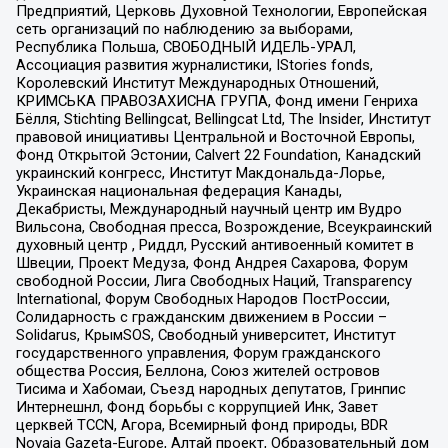
Предприятий, Церковь Духовной Технологии, Европейская
сеть организаций по наблюдению за выборами,
Республика Польша, СВОБОДНЫЙ ИДЕЛЬ-УРАЛ,
Ассоциация развития журналистики, IStories fonds,
Королевский Институт Международных Отношений,
КРИМСЬКА ПРАВОЗАХИСНА ГРУПА, Фонд имени Генриха
Бёлля, Stichting Bellingcat, Bellingcat Ltd, The Insider, Институт
правовой инициативы Центральной и Восточной Европы,
Фонд Открытой Эстонии, Calvert 22 Foundation, Канадский
украинский конгресс, Институт Макдональда-Лорье,
Украинская национальная федерация Канады,
Декабристы, Международный научный центр им Вудро
Вильсона, Свободная пресса, Возрождение, Всеукраинский
духовный центр , Риддл, Русский антивоенный комитет в
Швеции, Проект Медуза, Фонд Андрея Сахарова, Форум
свободной России, Лига Свободных Наций, Transparеncy
International, Форум Свободных Народов ПостРоссии,
Солидарность с гражданским движением в России –
Solidarus, КрымSOS, Свободный университет, Институт
государственного управления, Форум гражданского
общества Россия, Беллона, Союз жителей островов
Тисима и Хабомаи, Съезд народных депутатов, Гринпис
Интернешнл, Фонд борьбы с коррупцией Инк, Завет
церквей TCCN, Агора, Всемирный фонд природы, BDR
Novaja Gazeta-Europe, Алтай проект, Образовательный дом