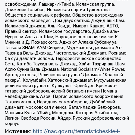
освобождения, Лашкар-И-Тайба, Исламская группа,
Движение Талибан, Исламская партия Туркестана,
Общество социальных реформ, Общество возрождения
исламского наследия, Дом двух святых, Джунд аш-Шам,
Исламский джихад, Аль-Каида, Имарат Кавказ, АБТО,
Правый сектор, Исламское государство, Джабха аль-
Нусра ли-Ахль аш-Шам, Народное ополчение имени К.
Минина и Д. Пожарского, Аджр от Аллаха Субхану уа
Тагьаля SHAM, АУМ Синрике, Муджахеды джамаата Ат-
Тавхида Валь-Джихад, Чистопольский Джамаат, Рохнамо
ба суи давлати исломи, Террористическое сообщество
Сеть, Катиба Таухид валь-Джихад, Хайят Тахрир аш-Шам,
Ахлю Сунна Валь Джамаа, National Socialism/White Power,
Артподготовка, Религиозная группа “Джамаат “Красный
пахарь”, Колумбайн, Хатлонский джамаат, Мусульманская
религиозная группа п. Кушкуль г. Оренбург, Крымско-
татарский добровольческий батальон имени Номана
Челебиджихана, Азов, Партия исламского возрождения
Таджикистана, Народная самооборона, Дуббайский
джамаат, московская ячейка, Батал-Хаджи Белхороев,
Маньяки Культ Убийц, Молодёжь Которая Улыбается,
Легион Свобода России, Айдар, Русский добровольческий
корпус
Источник:
http://nac.gov.ru/terroristicheskie-i-