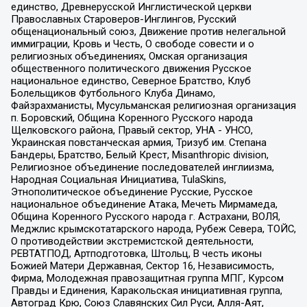
единство, Древнерусской Инглистической церкви
Православных Староверов-Инглингов, Русский
общенациональный союз, Движение против нелегальной
иммиграции, Кровь и Честь, О свободе совести и о
религиозных объединениях, Омская организация
общественного политического движения Русское
национальное единство, Северное Братство, Клуб
Болельщиков Футбольного Клуба Динамо,
Файзрахманисты, Мусульманская религиозная организация
п. Боровский, Община Коренного Русского народа
Щелковского района, Правый сектор, УНА - УНСО,
Украинская повстанческая армия, Тризуб им. Степана
Бандеры, Братство, Белый Крест, Misanthropic division,
Религиозное объединение последователей инглиизма,
Народная Социальная Инициатива, TulaSkins,
Этнополитическое объединение Русские, Русское
национальное объединение Атака, Мечеть Мирмамеда,
Община Коренного Русского народа г. Астрахани, ВОЛЯ,
Меджлис крымскотатарского народа, Рубеж Севера, ТОЙС,
О противодействии экстремистской деятельности,
РЕВТАТПОД, Артподготовка, Штольц, В честь иконы
Божией Матери Державная, Сектор 16, Независимость,
Фирма, Молодежная правозащитная группа МПГ, Курсом
Правды и Единения, Каракольская инициативная группа,
Автоград Крю, Союз Славянских Сил Руси, Алля-Аят,