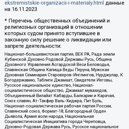
ekstremistskie-organizacii-i-materialy.html
данные
на
16.11.2023
* Перечень общественных объединений и
религиозных организаций в отношении
которых судом принято вступившее в
законную силу решение о ликвидации или
запрете деятельности:
Национал-большевистская партия, ВЕК РА, Рада земли
Кубанской Духовно Родовой Державы Русь, Община
Духовного Управления Асгардской Веси Беловодья,
Славянская Община Капища Веды Перуна, Мужская
Духовная Семинария Староверов-Инглингов, Нурджулар, К
Богодержавию, Таблиги Джамаат, Свидетели Иеговы,
Русское национальное единство, Национал-
социалистическое общество, Джамаат мувахидов,
Объединенный Вилайат Кабарды, Балкарии и Карачая,
Союз славян, Ат-Такфир Валь-Хиджра, Пит Буль,
Национал-социалистическая рабочая партия России,
Славянский союз, Формат-18, Благородный Орден
Дьявола, Армия воли народа, Национальная
Социалистическая Инициатива города Череповца,
Духовно-Родовая Держава Русь, Русское национальное