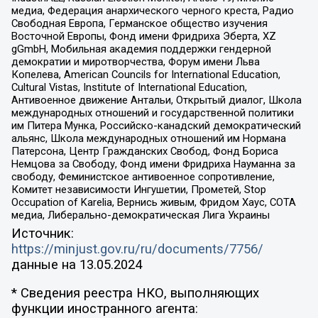
медиа, Федерация анархического черного креста, Радио
Свободная Европа, Германское общество изучения
Восточной Европы, Фонд имени Фридриха Эберта, XZ
gGmbH, Мобильная академия поддержки гендерной
демократии и миротворчества, Форум имени Льва
Копелева, American Councils for International Education,
Cultural Vistas, Institute of International Education,
Антивоенное движение Антальи, Открытый диалог, Школа
международных отношений и государственной политики
им Питера Мунка, Российско-канадский демократический
альянс, Школа международных отношений им Нормана
Патерсона, Центр Гражданских Свобод, Фонд Бориса
Немцова за Свободу, Фонд имени Фридриха Науманна за
свободу, Феминистское антивоенное сопротивление,
Комитет независимости Ингушетии, Прометей, Stop
Occupation of Karelia, Вернись живым, Фридом Хаус, СОТА
медиа, Либерально-демократическая Лига Украины
Источник:
https://minjust.gov.ru/ru/documents/7756/
данные на
13.05.2024
* Сведения реестра НКО, выполняющих
функции иностранного агента: