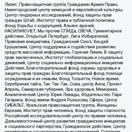
Лилит, Правозащитная группа Гражданин.Армия.Право,
Нижегородский центр немецкой и европейской культуры,
Центр гендерных исследований, Фонд защиты прав
граждан Штаб, Институт права и публичной политики,
Фонд борьбы с коррупцией, Альянс врачей,
НАСИЛИЮ.НЕТ, Мы против СПИДа, СВЕЧА, Гуманитарное
действие, Открытый Петербург, Лига Избирателей,
Правовая инициатива, Гражданский Союз, Хасдей
Ерушалаим, Центр поддержки и содействия развитию
средств массовой информации, Горячая Линия, В защиту
прав заключенных, Институт глобализации и социальных
движений, Центр социально-информационных инициатив
Действие, Благотворительный фонд охраны здоровья и
защиты прав граждан, Благотворительный фонд помощи
осужденным и их семьям, Фонд Тольятти, Новое время,
Серебряная тайга, Так-Так-Так, Сова, центр Анна, Проект
Апрель, Самарская губерния, Эра здоровья, Мемориал,
Аналитический Центр Юрия Левады, Издательство Парк
Гагарина, Фонд имени Андрея Рылькова, Сфера, Центр
СИБАЛЬТ, Уральская правозащитная группа, Женщины
Евразии, Институт прав человека, Фонд защиты гласности,
Российский исследовательский центр по правам человека,
Дальневосточный центр развития гражданских инициатив
и социального партнерства, Гражданское действие, Центр
независимых социологических исследований, Сутяжник,