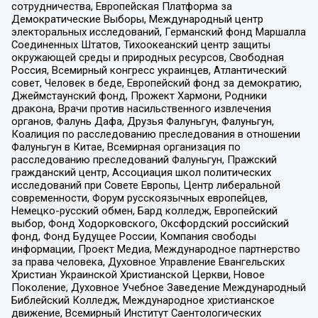
сотрудничества, Европейская Платформа за
Демократические Выборы, Международный центр
электоральных исследований, Германский фонд Маршалла
Соединенных Штатов, Тихоокеанский центр защиты
окружающей среды и природных ресурсов, Свободная
Россия, Всемирный конгресс украинцев, Атлантический
совет, Человек в беде, Европейский фонд за демократию,
Джеймстаунский фонд, Прожект Хармони, Родники
дракона, Врачи против насильственного извлечения
органов, Фалунь Дафа, Друзья Фалуньгун, Фалуньгун,
Коалиция по расследованию преследования в отношении
Фалуньгун в Китае, Всемирная организация по
расследованию преследований Фалуньгун, Пражский
гражданский центр, Ассоциация школ политических
исследований при Совете Европы, Центр либеральной
современности, Форум русскоязычных европейцев,
Немецко-русский обмен, Бард колледж, Европейский
выбор, Фонд Ходорковского, Оксфордский российский
фонд, Фонд Будущее России, Компания свободы
информации, Проект Медиа, Международное партнерство
за права человека, Духовное Управление Евангельских
Христиан Украинской Христианской Церкви, Новое
Поколение, Духовное Учебное Заведение Международный
Библейский Колледж, Международное христианское
движение, Всемирный Институт Саентологических