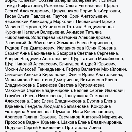
Борис Юльевич, Созаев Валерий Валерьевич, Исламов
Тимур Рифгатович, Романова Ольга Евгеньевна, Щаров
Сергей Алексадрович, Цирульников Борис Альбертович,
Гасан Ольга Павловна, Паутов Юрий Анатольевич,
Верховский Александр Маркович, Пислакова-Паркер
Марина Петровна, Кочеткова Татьяна Владимировна,
Чуркина Наталья Валерьевна, Акимова Татьяна
Николаевна, Золотарева Екатерина Александровна,
Рачинский Ян Збигневич, Жемкова Елена Борисовна,
Гудков Лев Дмитриевич, Илларионова Юлия Юрьевна,
Саранг Анна Васильевна, Захарова Светлана Сергеевна,
Аверин Владимир Анатольевич, Щур Татьяна Михайловна,
Щур Николай Алексеевич, Блинушов Андрей Юрьевич,
Мосин Алексей Геннадьевич, Гефтер Валентин Михайлович,
Симонов Алексей Кириллович, Флиге Ирина Анатольевна,
Мельникова Валентина Дмитриевна, Вититинова Елена
Владимировна, Баженова Светлана Куприяновна,
Максимов Сергей Владимирович, Беляев Сергей Иванович,
Голубева Елена Николаевна, Ганнушкина Светлана
Алексеевна, Закс Елена Владимировна, Буртина Елена
Юрьевна, Гендель Людмила Залмановна, Кокорина
Екатерина Алексеевна, Шуманов Илья Вячеславович,
Арапова Галина Юрьевна, Свечников Анатолий Мариевич,
Прохоров Вадим Юрьевич, Шахова Елена Владимировна,
Подузов Сергей Васильевич, Протасова Ирина