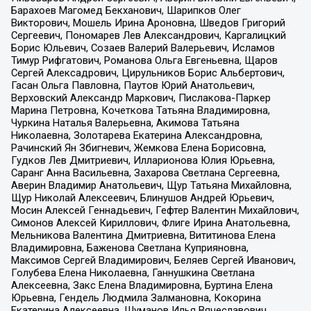
Барахоев Магомед Бекханович, Шарипков Олег
Викторович, Мошель Ирина Ароновна, Шведов Григорий
Сергеевич, Пономарев Лев Александрович, Каргалицкий
Борис Юльевич, Созаев Валерий Валерьевич, Исламов
Тимур Рифгатович, Романова Ольга Евгеньевна, Щаров
Сергей Алексадрович, Цирульников Борис Альбертович,
Гасан Ольга Павловна, Паутов Юрий Анатольевич,
Верховский Александр Маркович, Пислакова-Паркер
Марина Петровна, Кочеткова Татьяна Владимировна,
Чуркина Наталья Валерьевна, Акимова Татьяна
Николаевна, Золотарева Екатерина Александровна,
Рачинский Ян Збигневич, Жемкова Елена Борисовна,
Гудков Лев Дмитриевич, Илларионова Юлия Юрьевна,
Саранг Анна Васильевна, Захарова Светлана Сергеевна,
Аверин Владимир Анатольевич, Щур Татьяна Михайловна,
Щур Николай Алексеевич, Блинушов Андрей Юрьевич,
Мосин Алексей Геннадьевич, Гефтер Валентин Михайлович,
Симонов Алексей Кириллович, Флиге Ирина Анатольевна,
Мельникова Валентина Дмитриевна, Вититинова Елена
Владимировна, Баженова Светлана Куприяновна,
Максимов Сергей Владимирович, Беляев Сергей Иванович,
Голубева Елена Николаевна, Ганнушкина Светлана
Алексеевна, Закс Елена Владимировна, Буртина Елена
Юрьевна, Гендель Людмила Залмановна, Кокорина
Екатерина Алексеевна, Шуманов Илья Вячеславович,