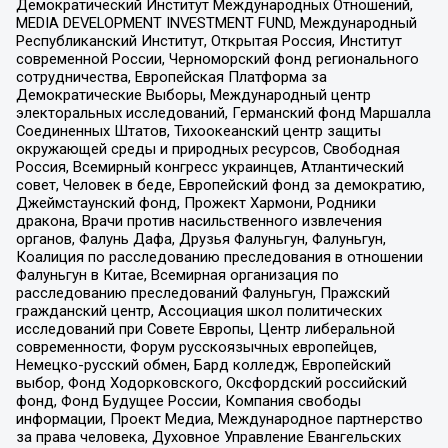
Демократический Институт Международных Отношений,
MEDIA DEVELOPMENT INVESTMENT FUND, Международный
Республиканский Институт, Открытая Россия, Институт
современной России, Черноморский фонд регионального
сотрудничества, Европейская Платформа за
Демократические Выборы, Международный центр
электоральных исследований, Германский фонд Маршалла
Соединенных Штатов, Тихоокеанский центр защиты
окружающей среды и природных ресурсов, Свободная
Россия, Всемирный конгресс украинцев, Атлантический
совет, Человек в беде, Европейский фонд за демократию,
Джеймстаунский фонд, Прожект Хармони, Родники
дракона, Врачи против насильственного извлечения
органов, Фалунь Дафа, Друзья Фалуньгун, Фалуньгун,
Коалиция по расследованию преследования в отношении
Фалуньгун в Китае, Всемирная организация по
расследованию преследований Фалуньгун, Пражский
гражданский центр, Ассоциация школ политических
исследований при Совете Европы, Центр либеральной
современности, Форум русскоязычных европейцев,
Немецко-русский обмен, Бард колледж, Европейский
выбор, Фонд Ходорковского, Оксфордский российский
фонд, Фонд Будущее России, Компания свободы
информации, Проект Медиа, Международное партнерство
за права человека, Духовное Управление Евангельских