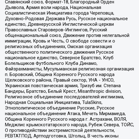
Славянский союз, Формат-18, Благородный Орден
Дьявола, Армия воли народа, Национальная
Социалистическая Инициатива города Череповца,
Духовно-Родовая Держава Русь, Русское национальное
единство, Древнерусской Инглистической церкви
Православных Староверов-Инглингов, Русский
общенациональный союз, Движение против нелегальной
иммиграции, Кровь и Честь, О свободе совести и о
религиозных объединениях, Омская организация
общественного политического движения Русское
национальное единство, Северное Братство, Клуб
Болельщиков Футбольного Клуба Динамо,
Файзрахманисты, Мусульманская религиозная организация
п. Боровский, Община Коренного Русского народа
Щелковского района, Правый сектор, УНА - УНСО,
Украинская повстанческая армия, Тризуб им. Степана
Бандеры, Братство, Белый Крест, Misanthropic division,
Религиозное объединение последователей инглиизма,
Народная Социальная Инициатива, TulaSkins,
Этнополитическое объединение Русские, Русское
национальное объединение Атака, Мечеть Мирмамеда,
Община Коренного Русского народа г. Астрахани, ВОЛЯ,
Меджлис крымскотатарского народа, Рубеж Севера, ТОЙС,
О противодействии экстремистской деятельности,
РЕВТАТПОД, Артподготовка, Штольц, В честь иконы