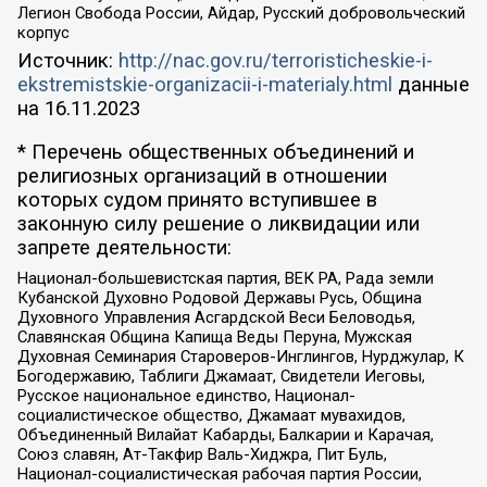
Легион Свобода России, Айдар, Русский добровольческий
корпус
Источник:
http://nac.gov.ru/terroristicheskie-i-
ekstremistskie-organizacii-i-materialy.html
данные
на
16.11.2023
* Перечень общественных объединений и
религиозных организаций в отношении
которых судом принято вступившее в
законную силу решение о ликвидации или
запрете деятельности:
Национал-большевистская партия, ВЕК РА, Рада земли
Кубанской Духовно Родовой Державы Русь, Община
Духовного Управления Асгардской Веси Беловодья,
Славянская Община Капища Веды Перуна, Мужская
Духовная Семинария Староверов-Инглингов, Нурджулар, К
Богодержавию, Таблиги Джамаат, Свидетели Иеговы,
Русское национальное единство, Национал-
социалистическое общество, Джамаат мувахидов,
Объединенный Вилайат Кабарды, Балкарии и Карачая,
Союз славян, Ат-Такфир Валь-Хиджра, Пит Буль,
Национал-социалистическая рабочая партия России,