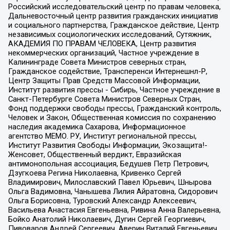
Российский исследовательский центр по правам человека,
Дальневосточный центр развития гражданских инициатив
и социального партнерства, Гражданское действие, Центр
независимых социологических исследований, Сутяжник,
АКАДЕМИЯ ПО ПРАВАМ ЧЕЛОВЕКА, Центр развития
некоммерческих организаций, Частное учреждение в
Калининграде Совета Министров северных стран,
Гражданское содействие, Трансперенси Интернешнл-Р,
Центр Защиты Прав Средств Массовой Информации,
Институт развития прессы - Сибирь, Частное учреждение в
Санкт-Петербурге Совета Министров Северных Стран,
Фонд поддержки свободы прессы, Гражданский контроль,
Человек и Закон, Общественная комиссия по сохранению
наследия академика Сахарова, Информационное
агентство МЕМО. РУ, Институт региональной прессы,
Институт Развития Свободы Информации, Экозащита!-
Женсовет, Общественный вердикт, Евразийская
антимонопольная ассоциация, Бедушев Петр Петрович,
Дзугкоева Регина Николаевна, Кривенко Сергей
Владимирович, Милославский Павел Юрьевич, Шнырова
Ольга Вадимовна, Чанышева Лилия Айратовна, Сидорович
Ольга Борисовна, Туровский Александр Алексеевич,
Васильева Анастасия Евгеньевна, Ривина Анна Валерьевна,
Бойко Анатолий Николаевич, Дугин Сергей Георгиевич,
Пивоваров Андрей Сергеевич, Аверин Виталий Евгеньевич,