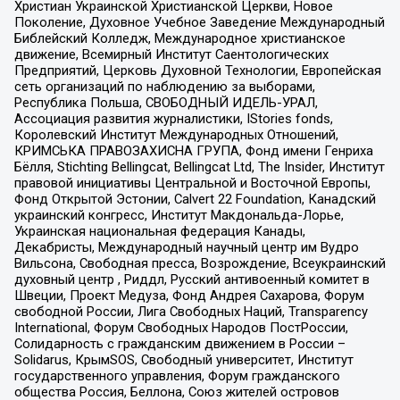
Христиан Украинской Христианской Церкви, Новое
Поколение, Духовное Учебное Заведение Международный
Библейский Колледж, Международное христианское
движение, Всемирный Институт Саентологических
Предприятий, Церковь Духовной Технологии, Европейская
сеть организаций по наблюдению за выборами,
Республика Польша, СВОБОДНЫЙ ИДЕЛЬ-УРАЛ,
Ассоциация развития журналистики, IStories fonds,
Королевский Институт Международных Отношений,
КРИМСЬКА ПРАВОЗАХИСНА ГРУПА, Фонд имени Генриха
Бёлля, Stichting Bellingcat, Bellingcat Ltd, The Insider, Институт
правовой инициативы Центральной и Восточной Европы,
Фонд Открытой Эстонии, Calvert 22 Foundation, Канадский
украинский конгресс, Институт Макдональда-Лорье,
Украинская национальная федерация Канады,
Декабристы, Международный научный центр им Вудро
Вильсона, Свободная пресса, Возрождение, Всеукраинский
духовный центр , Риддл, Русский антивоенный комитет в
Швеции, Проект Медуза, Фонд Андрея Сахарова, Форум
свободной России, Лига Свободных Наций, Transparеncy
International, Форум Свободных Народов ПостРоссии,
Солидарность с гражданским движением в России –
Solidarus, КрымSOS, Свободный университет, Институт
государственного управления, Форум гражданского
общества Россия, Беллона, Союз жителей островов