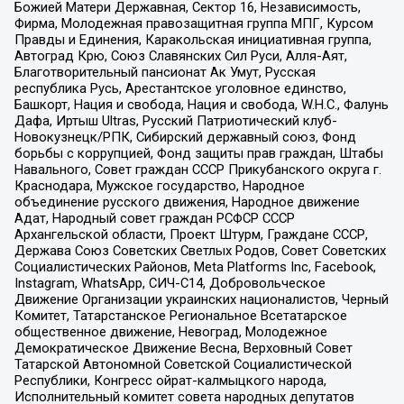
Божией Матери Державная, Сектор 16, Независимость,
Фирма, Молодежная правозащитная группа МПГ, Курсом
Правды и Единения, Каракольская инициативная группа,
Автоград Крю, Союз Славянских Сил Руси, Алля-Аят,
Благотворительный пансионат Ак Умут, Русская
республика Русь, Арестантское уголовное единство,
Башкорт, Нация и свобода, Нация и свобода, W.H.С., Фалунь
Дафа, Иртыш Ultras, Русский Патриотический клуб-
Новокузнецк/РПК, Сибирский державный союз, Фонд
борьбы с коррупцией, Фонд защиты прав граждан, Штабы
Навального, Совет граждан СССР Прикубанского округа г.
Краснодара, Мужское государство, Народное
объединение русского движения, Народное движение
Адат, Народный совет граждан РСФСР СССР
Архангельской области, Проект Штурм, Граждане СССР,
Держава Союз Советских Светлых Родов, Совет Советских
Социалистических Районов, Meta Platforms Inc, Facebook,
Instagram, WhatsApp, СИЧ-С14, Добровольческое
Движение Организации украинских националистов, Черный
Комитет, Татарстанское Региональное Всетатарское
общественное движение, Невоград, Молодежное
Демократическое Движение Весна, Верховный Совет
Татарской Автономной Советской Социалистической
Республики, Конгресс ойрат-калмыцкого народа,
Исполнительный комитет совета народных депутатов