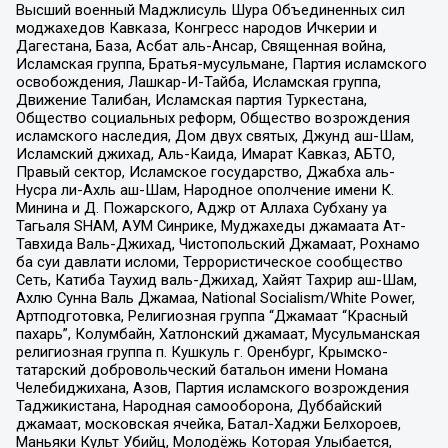
Высший военный Маджлисуль Шура Объединенных сил
моджахедов Кавказа, Конгресс народов Ичкерии и
Дагестана, База, Асбат аль-Ансар, Священная война,
Исламская группа, Братья-мусульмане, Партия исламского
освобождения, Лашкар-И-Тайба, Исламская группа,
Движение Талибан, Исламская партия Туркестана,
Общество социальных реформ, Общество возрождения
исламского наследия, Дом двух святых, Джунд аш-Шам,
Исламский джихад, Аль-Каида, Имарат Кавказ, АБТО,
Правый сектор, Исламское государство, Джабха аль-
Нусра ли-Ахль аш-Шам, Народное ополчение имени К.
Минина и Д. Пожарского, Аджр от Аллаха Субхану уа
Тагьаля SHAM, АУМ Синрике, Муджахеды джамаата Ат-
Тавхида Валь-Джихад, Чистопольский Джамаат, Рохнамо
ба суи давлати исломи, Террористическое сообщество
Сеть, Катиба Таухид валь-Джихад, Хайят Тахрир аш-Шам,
Ахлю Сунна Валь Джамаа, National Socialism/White Power,
Артподготовка, Религиозная группа “Джамаат “Красный
пахарь”, Колумбайн, Хатлонский джамаат, Мусульманская
религиозная группа п. Кушкуль г. Оренбург, Крымско-
татарский добровольческий батальон имени Номана
Челебиджихана, Азов, Партия исламского возрождения
Таджикистана, Народная самооборона, Дуббайский
джамаат, московская ячейка, Батал-Хаджи Белхороев,
Маньяки Культ Убийц, Молодёжь Которая Улыбается,