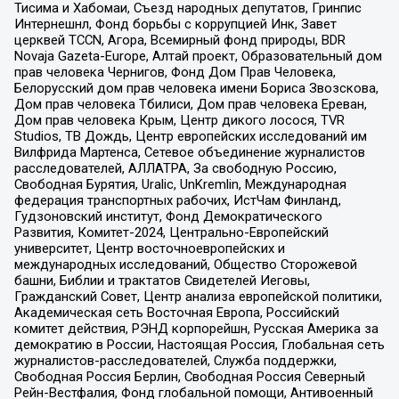
Тисима и Хабомаи, Съезд народных депутатов, Гринпис
Интернешнл, Фонд борьбы с коррупцией Инк, Завет
церквей TCCN, Агора, Всемирный фонд природы, BDR
Novaja Gazeta-Europe, Алтай проект, Образовательный дом
прав человека Чернигов, Фонд Дом Прав Человека,
Белорусский дом прав человека имени Бориса Звозскова,
Дом прав человека Тбилиси, Дом прав человека Ереван,
Дом прав человека Крым, Центр дикого лосося, TVR
Studios, ТВ Дождь, Центр европейских исследований им
Вилфрида Мартенса, Сетевое объединение журналистов
расследователей, АЛЛАТРА, За свободную Россию,
Свободная Бурятия, Uralic, UnKremlin, Международная
федерация транспортных рабочих, ИстЧам Финланд,
Гудзоновский институт, Фонд Демократического
Развития, Комитет-2024, Центрально-Европейский
университет, Центр восточноевропейских и
международных исследований, Общество Сторожевой
башни, Библии и трактатов Свидетелей Иеговы,
Гражданский Совет, Центр анализа европейской политики,
Академическая сеть Восточная Европа, Российский
комитет действия, РЭНД корпорейшн, Русская Америка за
демократию в России, Настоящая Россия, Глобальная сеть
журналистов-расследователей, Служба поддержки,
Свободная Россия Берлин, Свободная Россия Северный
Рейн-Вестфалия, Фонд глобальной помощи, Антивоенный