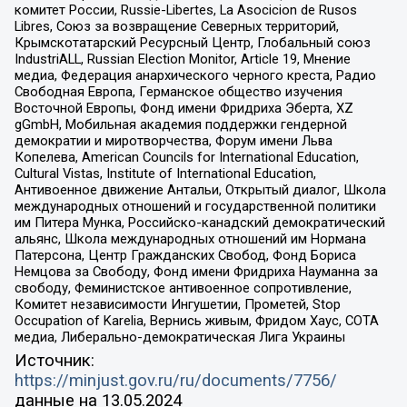
комитет России, Russie-Libertes, La Asocicion de Rusos
Libres, Союз за возвращение Северных территорий,
Крымскотатарский Ресурсный Центр, Глобальный союз
IndustriALL, Russian Election Monitor, Article 19, Мнение
медиа, Федерация анархического черного креста, Радио
Свободная Европа, Германское общество изучения
Восточной Европы, Фонд имени Фридриха Эберта, XZ
gGmbH, Мобильная академия поддержки гендерной
демократии и миротворчества, Форум имени Льва
Копелева, American Councils for International Education,
Cultural Vistas, Institute of International Education,
Антивоенное движение Антальи, Открытый диалог, Школа
международных отношений и государственной политики
им Питера Мунка, Российско-канадский демократический
альянс, Школа международных отношений им Нормана
Патерсона, Центр Гражданских Свобод, Фонд Бориса
Немцова за Свободу, Фонд имени Фридриха Науманна за
свободу, Феминистское антивоенное сопротивление,
Комитет независимости Ингушетии, Прометей, Stop
Occupation of Karelia, Вернись живым, Фридом Хаус, СОТА
медиа, Либерально-демократическая Лига Украины
Источник:
https://minjust.gov.ru/ru/documents/7756/
данные на
13.05.2024