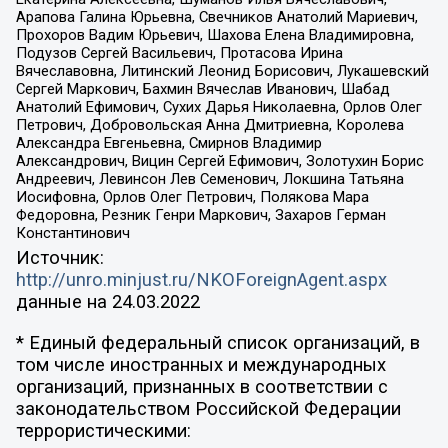
Арапова Галина Юрьевна, Свечников Анатолий Мариевич,
Прохоров Вадим Юрьевич, Шахова Елена Владимировна,
Подузов Сергей Васильевич, Протасова Ирина
Вячеславовна, Литинский Леонид Борисович, Лукашевский
Сергей Маркович, Бахмин Вячеслав Иванович, Шабад
Анатолий Ефимович, Сухих Дарья Николаевна, Орлов Олег
Петрович, Добровольская Анна Дмитриевна, Королева
Александра Евгеньевна, Смирнов Владимир
Александрович, Вицин Сергей Ефимович, Золотухин Борис
Андреевич, Левинсон Лев Семенович, Локшина Татьяна
Иосифовна, Орлов Олег Петрович, Полякова Мара
Федоровна, Резник Генри Маркович, Захаров Герман
Константинович
Источник:
http://unro.minjust.ru/NKOForeignAgent.aspx
данные на
24.03.2022
* Единый федеральный список организаций, в
том числе иностранных и международных
организаций, признанных в соответствии с
законодательством Российской Федерации
террористическими: