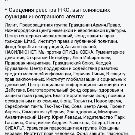
* Сведения реестра НКО, выполняющих
функции иностранного агента:
Лилит, Правозащитная группа Гражданин.Армия.Право,
Нижегородский центр немецкой и европейской культуры,
Центр гендерных исследований, Фонд защиты прав
граждан Штаб, Институт права и публичной политики,
Фонд борьбы с коррупцией, Альянс врачей,
НАСИЛИЮ.НЕТ, Мы против СПИДа, СВЕЧА, Гуманитарное
действие, Открытый Петербург, Лига Избирателей,
Правовая инициатива, Гражданский Союз, Хасдей
Ерушалаим, Центр поддержки и содействия развитию
средств массовой информации, Горячая Линия, В защиту
прав заключенных, Институт глобализации и социальных
движений, Центр социально-информационных инициатив
Действие, Благотворительный фонд охраны здоровья и
защиты прав граждан, Благотворительный фонд помощи
осужденным и их семьям, Фонд Тольятти, Новое время,
Серебряная тайга, Так-Так-Так, Сова, центр Анна, Проект
Апрель, Самарская губерния, Эра здоровья, Мемориал,
Аналитический Центр Юрия Левады, Издательство Парк
Гагарина, Фонд имени Андрея Рылькова, Сфера, Центр
СИБАЛЬТ, Уральская правозащитная группа, Женщины
Евразии, Институт прав человека, Фонд защиты гласности,