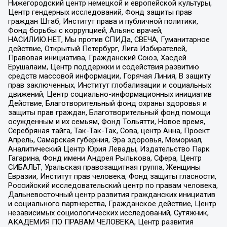
Нижегородский центр немецкой и европейской культуры,
Центр гендерных исследований, Фонд защиты прав
граждан Штаб, Институт права и публичной политики,
Фонд борьбы с коррупцией, Альянс врачей,
НАСИЛИЮ.НЕТ, Мы против СПИДа, СВЕЧА, Гуманитарное
действие, Открытый Петербург, Лига Избирателей,
Правовая инициатива, Гражданский Союз, Хасдей
Ерушалаим, Центр поддержки и содействия развитию
средств массовой информации, Горячая Линия, В защиту
прав заключенных, Институт глобализации и социальных
движений, Центр социально-информационных инициатив
Действие, Благотворительный фонд охраны здоровья и
защиты прав граждан, Благотворительный фонд помощи
осужденным и их семьям, Фонд Тольятти, Новое время,
Серебряная тайга, Так-Так-Так, Сова, центр Анна, Проект
Апрель, Самарская губерния, Эра здоровья, Мемориал,
Аналитический Центр Юрия Левады, Издательство Парк
Гагарина, Фонд имени Андрея Рылькова, Сфера, Центр
СИБАЛЬТ, Уральская правозащитная группа, Женщины
Евразии, Институт прав человека, Фонд защиты гласности,
Российский исследовательский центр по правам человека,
Дальневосточный центр развития гражданских инициатив
и социального партнерства, Гражданское действие, Центр
независимых социологических исследований, Сутяжник,
АКАДЕМИЯ ПО ПРАВАМ ЧЕЛОВЕКА, Центр развития