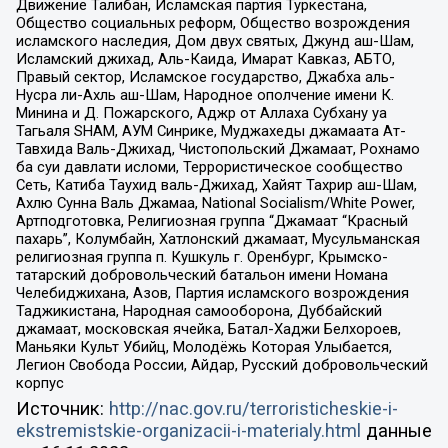
Движение Талибан, Исламская партия Туркестана,
Общество социальных реформ, Общество возрождения
исламского наследия, Дом двух святых, Джунд аш-Шам,
Исламский джихад, Аль-Каида, Имарат Кавказ, АБТО,
Правый сектор, Исламское государство, Джабха аль-
Нусра ли-Ахль аш-Шам, Народное ополчение имени К.
Минина и Д. Пожарского, Аджр от Аллаха Субхану уа
Тагьаля SHAM, АУМ Синрике, Муджахеды джамаата Ат-
Тавхида Валь-Джихад, Чистопольский Джамаат, Рохнамо
ба суи давлати исломи, Террористическое сообщество
Сеть, Катиба Таухид валь-Джихад, Хайят Тахрир аш-Шам,
Ахлю Сунна Валь Джамаа, National Socialism/White Power,
Артподготовка, Религиозная группа “Джамаат “Красный
пахарь”, Колумбайн, Хатлонский джамаат, Мусульманская
религиозная группа п. Кушкуль г. Оренбург, Крымско-
татарский добровольческий батальон имени Номана
Челебиджихана, Азов, Партия исламского возрождения
Таджикистана, Народная самооборона, Дуббайский
джамаат, московская ячейка, Батал-Хаджи Белхороев,
Маньяки Культ Убийц, Молодёжь Которая Улыбается,
Легион Свобода России, Айдар, Русский добровольческий
корпус
Источник:
http://nac.gov.ru/terroristicheskie-i-
ekstremistskie-organizacii-i-materialy.html
данные