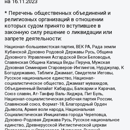
на
16.11.2023
* Перечень общественных объединений и
религиозных организаций в отношении
которых судом принято вступившее в
законную силу решение о ликвидации или
запрете деятельности:
Национал-большевистская партия, ВЕК РА, Рада земли
Кубанской Духовно Родовой Державы Русь, Община
Духовного Управления Асгардской Веси Беловодья,
Славянская Община Капища Веды Перуна, Мужская
Духовная Семинария Староверов-Инглингов, Нурджулар, К
Богодержавию, Таблиги Джамаат, Свидетели Иеговы,
Русское национальное единство, Национал-
социалистическое общество, Джамаат мувахидов,
Объединенный Вилайат Кабарды, Балкарии и Карачая,
Союз славян, Ат-Такфир Валь-Хиджра, Пит Буль,
Национал-социалистическая рабочая партия России,
Славянский союз, Формат-18, Благородный Орден
Дьявола, Армия воли народа, Национальная
Социалистическая Инициатива города Череповца,
Духовно-Родовая Держава Русь, Русское национальное
единство, Древнерусской Инглистической церкви