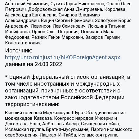
Анатолий Ефимович, Сухих Дарья Николаевна, Орлов Олег
Петрович, Добровольская Анна Дмитриевна, Королева
Александра Евгеньевна, Смирнов Владимир
Александрович, Вицин Сергей Ефимович, Золотухин Борис
Андреевич, Левинсон Лев Семенович, Локшина Татьяна
Иосифовна, Орлов Олег Петрович, Полякова Мара
Федоровна, Резник Генри Маркович, Захаров Герман
Константинович
Источник:
http://unro.minjust.ru/NKOForeignAgent.aspx
данные на
24.03.2022
* Единый федеральный список организаций, в
том числе иностранных и международных
организаций, признанных в соответствии с
законодательством Российской Федерации
террористическими:
Высший военный Маджлисуль Шура Объединенных сил
моджахедов Кавказа, Конгресс народов Ичкерии и
Дагестана, База, Асбат аль-Ансар, Священная война,
Исламская группа, Братья-мусульмане, Партия исламского
освобождения, Лашкар-И-Тайба, Исламская группа,