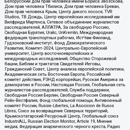
Белорусский дом прав человека имени Бориса Звозскова,
Дом прав человека Тбилиси, Дом прав человека Ереван,
Дом прав человека Крым, Центр дикого лосося, TVR
Studios, ТВ Дождь, Центр европейских исследований им
Вилфрида Мартенса, Сетевое объединение журналистов
расследователей, АЛЛАТРА, За свободную Россию,
Свободная Бурятия, Uralic, UnKremlin, Международная
федерация транспортных рабочих, ИстЧам Финланд,
Гудзоновский институт, Фонд Демократического
Развития, Комитет-2024, Центрально-Европейский
университет, Центр восточноевропейских и
международных исследований, Общество Сторожевой
башни, Библии и трактатов Свидетелей Иеговы,
Гражданский Совет, Центр анализа европейской политики,
Академическая сеть Восточная Европа, Российский
комитет действия, РЭНД корпорейшн, Русская Америка за
демократию в России, Настоящая Россия, Глобальная сеть
журналистов-расследователей, Служба поддержки,
Свободная Россия Берлин, Свободная Россия Северный
Рейн-Вестфалия, Фонд глобальной помощи, Антивоенный
комитет России, Russie-Libertes, La Asocicion de Rusos
Libres, Союз за возвращение Северных территорий,
Крымскотатарский Ресурсный Центр, Глобальный союз
IndustriALL, Russian Election Monitor, Article 19, Мнение
медиа, Федерация анархического черного креста, Радио