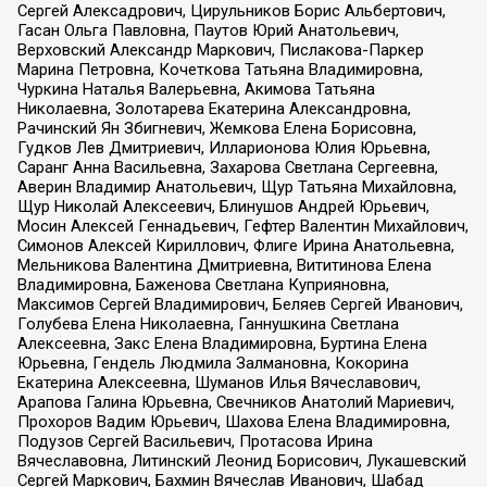
Сергей Алексадрович, Цирульников Борис Альбертович,
Гасан Ольга Павловна, Паутов Юрий Анатольевич,
Верховский Александр Маркович, Пислакова-Паркер
Марина Петровна, Кочеткова Татьяна Владимировна,
Чуркина Наталья Валерьевна, Акимова Татьяна
Николаевна, Золотарева Екатерина Александровна,
Рачинский Ян Збигневич, Жемкова Елена Борисовна,
Гудков Лев Дмитриевич, Илларионова Юлия Юрьевна,
Саранг Анна Васильевна, Захарова Светлана Сергеевна,
Аверин Владимир Анатольевич, Щур Татьяна Михайловна,
Щур Николай Алексеевич, Блинушов Андрей Юрьевич,
Мосин Алексей Геннадьевич, Гефтер Валентин Михайлович,
Симонов Алексей Кириллович, Флиге Ирина Анатольевна,
Мельникова Валентина Дмитриевна, Вититинова Елена
Владимировна, Баженова Светлана Куприяновна,
Максимов Сергей Владимирович, Беляев Сергей Иванович,
Голубева Елена Николаевна, Ганнушкина Светлана
Алексеевна, Закс Елена Владимировна, Буртина Елена
Юрьевна, Гендель Людмила Залмановна, Кокорина
Екатерина Алексеевна, Шуманов Илья Вячеславович,
Арапова Галина Юрьевна, Свечников Анатолий Мариевич,
Прохоров Вадим Юрьевич, Шахова Елена Владимировна,
Подузов Сергей Васильевич, Протасова Ирина
Вячеславовна, Литинский Леонид Борисович, Лукашевский
Сергей Маркович, Бахмин Вячеслав Иванович, Шабад