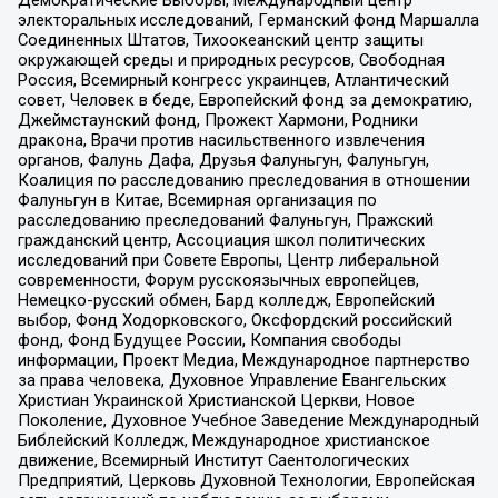
Демократические Выборы, Международный центр
электоральных исследований, Германский фонд Маршалла
Соединенных Штатов, Тихоокеанский центр защиты
окружающей среды и природных ресурсов, Свободная
Россия, Всемирный конгресс украинцев, Атлантический
совет, Человек в беде, Европейский фонд за демократию,
Джеймстаунский фонд, Прожект Хармони, Родники
дракона, Врачи против насильственного извлечения
органов, Фалунь Дафа, Друзья Фалуньгун, Фалуньгун,
Коалиция по расследованию преследования в отношении
Фалуньгун в Китае, Всемирная организация по
расследованию преследований Фалуньгун, Пражский
гражданский центр, Ассоциация школ политических
исследований при Совете Европы, Центр либеральной
современности, Форум русскоязычных европейцев,
Немецко-русский обмен, Бард колледж, Европейский
выбор, Фонд Ходорковского, Оксфордский российский
фонд, Фонд Будущее России, Компания свободы
информации, Проект Медиа, Международное партнерство
за права человека, Духовное Управление Евангельских
Христиан Украинской Христианской Церкви, Новое
Поколение, Духовное Учебное Заведение Международный
Библейский Колледж, Международное христианское
движение, Всемирный Институт Саентологических
Предприятий, Церковь Духовной Технологии, Европейская