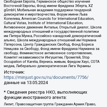
Свободная Европа, Германское общество изучения
Восточной Европы, Фонд имени Фридриха Эберта, XZ
gGmbH, Мобильная академия поддержки гендерной
демократии и миротворчества, Форум имени Льва
Копелева, American Councils for International Education,
Cultural Vistas, Institute of International Education,
Антивоенное движение Антальи, Открытый диалог, Школа
международных отношений и государственной политики
им Питера Мунка, Российско-канадский демократический
альянс, Школа международных отношений им Нормана
Патерсона, Центр Гражданских Свобод, Фонд Бориса
Немцова за Свободу, Фонд имени Фридриха Науманна за
свободу, Феминистское антивоенное сопротивление,
Комитет независимости Ингушетии, Прометей, Stop
Occupation of Karelia, Вернись живым, Фридом Хаус, СОТА
медиа, Либерально-демократическая Лига Украины
Источник:
https://minjust.gov.ru/ru/documents/7756/
данные на
13.05.2024
* Сведения реестра НКО, выполняющих
функции иностранного агента:
Лилит, Правозащитная группа Гражданин.Армия.Право,