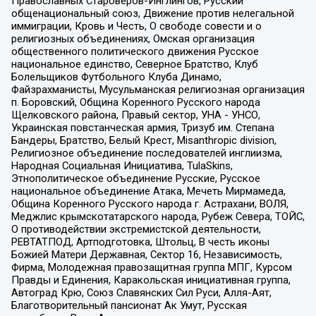
Православных Староверов-Инглингов, Русский
общенациональный союз, Движение против нелегальной
иммиграции, Кровь и Честь, О свободе совести и о
религиозных объединениях, Омская организация
общественного политического движения Русское
национальное единство, Северное Братство, Клуб
Болельщиков Футбольного Клуба Динамо,
Файзрахманисты, Мусульманская религиозная организация
п. Боровский, Община Коренного Русского народа
Щелковского района, Правый сектор, УНА - УНСО,
Украинская повстанческая армия, Тризуб им. Степана
Бандеры, Братство, Белый Крест, Misanthropic division,
Религиозное объединение последователей инглиизма,
Народная Социальная Инициатива, TulaSkins,
Этнополитическое объединение Русские, Русское
национальное объединение Атака, Мечеть Мирмамеда,
Община Коренного Русского народа г. Астрахани, ВОЛЯ,
Меджлис крымскотатарского народа, Рубеж Севера, ТОЙС,
О противодействии экстремистской деятельности,
РЕВТАТПОД, Артподготовка, Штольц, В честь иконы
Божией Матери Державная, Сектор 16, Независимость,
Фирма, Молодежная правозащитная группа МПГ, Курсом
Правды и Единения, Каракольская инициативная группа,
Автоград Крю, Союз Славянских Сил Руси, Алля-Аят,
Благотворительный пансионат Ак Умут, Русская