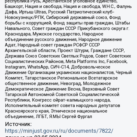
республика Русь, Арестантское уголовное единство,
Башкорт, Нация и свобода, Нация и свобода, W.H.С., Фалунь
Дафа, Иртыш Ultras, Русский Патриотический клуб-
Новокузнецк/РПК, Сибирский державный союз, Фонд
борьбы с коррупцией, Фонд защиты прав граждан, Штабы
Навального, Совет граждан СССР Прикубанского округа г.
Краснодара, Мужское государство, Народное
объединение русского движения, Народное движение
Адат, Народный совет граждан РСФСР СССР
Архангельской области, Проект Штурм, Граждане СССР,
Держава Союз Советских Светлых Родов, Совет Советских
Социалистических Районов, Meta Platforms Inc, Facebook,
Instagram, WhatsApp, СИЧ-С14, Добровольческое
Движение Организации украинских националистов, Черный
Комитет, Татарстанское Региональное Всетатарское
общественное движение, Невоград, Молодежное
Демократическое Движение Весна, Верховный Совет
Татарской Автономной Советской Социалистической
Республики, Конгресс ойрат-калмыцкого народа,
Исполнительный комитет совета народных депутатов
Красноярского края, Этническое национальное
объединение, ЛГБТ, Я.МЫ Сергей Фургал
Источник:
https://minjust.gov.ru/ru/documents/7822/