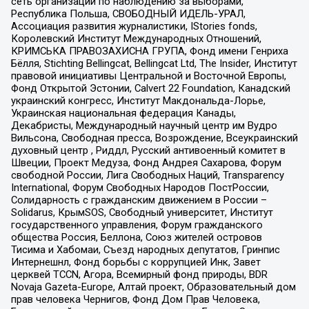
сеть организаций по наблюдению за выборами,
Республика Польша, СВОБОДНЫЙ ИДЕЛЬ-УРАЛ,
Ассоциация развития журналистики, IStories fonds,
Королевский Институт Международных Отношений,
КРИМСЬКА ПРАВОЗАХИСНА ГРУПА, Фонд имени Генриха
Бёлля, Stichting Bellingcat, Bellingcat Ltd, The Insider, Институт
правовой инициативы Центральной и Восточной Европы,
Фонд Открытой Эстонии, Calvert 22 Foundation, Канадский
украинский конгресс, Институт Макдональда-Лорье,
Украинская национальная федерация Канады,
Декабристы, Международный научный центр им Вудро
Вильсона, Свободная пресса, Возрождение, Всеукраинский
духовный центр , Риддл, Русский антивоенный комитет в
Швеции, Проект Медуза, Фонд Андрея Сахарова, Форум
свободной России, Лига Свободных Наций, Transparеncy
International, Форум Свободных Народов ПостРоссии,
Солидарность с гражданским движением в России –
Solidarus, КрымSOS, Свободный университет, Институт
государственного управления, Форум гражданского
общества Россия, Беллона, Союз жителей островов
Тисима и Хабомаи, Съезд народных депутатов, Гринпис
Интернешнл, Фонд борьбы с коррупцией Инк, Завет
церквей TCCN, Агора, Всемирный фонд природы, BDR
Novaja Gazeta-Europe, Алтай проект, Образовательный дом
прав человека Чернигов, Фонд Дом Прав Человека,