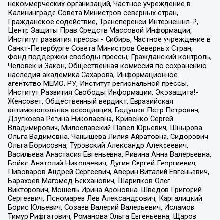
некоммерческих организаций, Частное учреждение в
Калининграде Совета Министров северных стран,
Гражданское содействие, Трансперенси Интернешнл-Р,
Центр Защиты Прав Средств Массовой Информации,
Институт развития прессы - Сибирь, Частное учреждение в
Санкт-Петербурге Совета Министров Северных Стран,
Фонд поддержки свободы прессы, Гражданский контроль,
Человек и Закон, Общественная комиссия по сохранению
наследия академика Сахарова, Информационное
агентство МЕМО. РУ, Институт региональной прессы,
Институт Развития Свободы Информации, Экозащита!-
Женсовет, Общественный вердикт, Евразийская
антимонопольная ассоциация, Бедушев Петр Петрович,
Дзугкоева Регина Николаевна, Кривенко Сергей
Владимирович, Милославский Павел Юрьевич, Шнырова
Ольга Вадимовна, Чанышева Лилия Айратовна, Сидорович
Ольга Борисовна, Туровский Александр Алексеевич,
Васильева Анастасия Евгеньевна, Ривина Анна Валерьевна,
Бойко Анатолий Николаевич, Дугин Сергей Георгиевич,
Пивоваров Андрей Сергеевич, Аверин Виталий Евгеньевич,
Барахоев Магомед Бекханович, Шарипков Олег
Викторович, Мошель Ирина Ароновна, Шведов Григорий
Сергеевич, Пономарев Лев Александрович, Каргалицкий
Борис Юльевич, Созаев Валерий Валерьевич, Исламов
Тимур Рифгатович, Романова Ольга Евгеньевна, Щаров