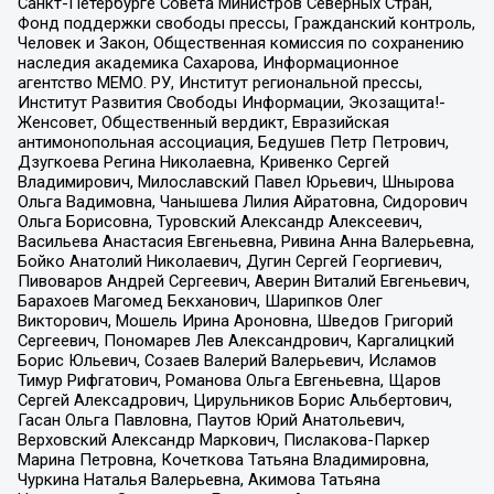
Санкт-Петербурге Совета Министров Северных Стран,
Фонд поддержки свободы прессы, Гражданский контроль,
Человек и Закон, Общественная комиссия по сохранению
наследия академика Сахарова, Информационное
агентство МЕМО. РУ, Институт региональной прессы,
Институт Развития Свободы Информации, Экозащита!-
Женсовет, Общественный вердикт, Евразийская
антимонопольная ассоциация, Бедушев Петр Петрович,
Дзугкоева Регина Николаевна, Кривенко Сергей
Владимирович, Милославский Павел Юрьевич, Шнырова
Ольга Вадимовна, Чанышева Лилия Айратовна, Сидорович
Ольга Борисовна, Туровский Александр Алексеевич,
Васильева Анастасия Евгеньевна, Ривина Анна Валерьевна,
Бойко Анатолий Николаевич, Дугин Сергей Георгиевич,
Пивоваров Андрей Сергеевич, Аверин Виталий Евгеньевич,
Барахоев Магомед Бекханович, Шарипков Олег
Викторович, Мошель Ирина Ароновна, Шведов Григорий
Сергеевич, Пономарев Лев Александрович, Каргалицкий
Борис Юльевич, Созаев Валерий Валерьевич, Исламов
Тимур Рифгатович, Романова Ольга Евгеньевна, Щаров
Сергей Алексадрович, Цирульников Борис Альбертович,
Гасан Ольга Павловна, Паутов Юрий Анатольевич,
Верховский Александр Маркович, Пислакова-Паркер
Марина Петровна, Кочеткова Татьяна Владимировна,
Чуркина Наталья Валерьевна, Акимова Татьяна