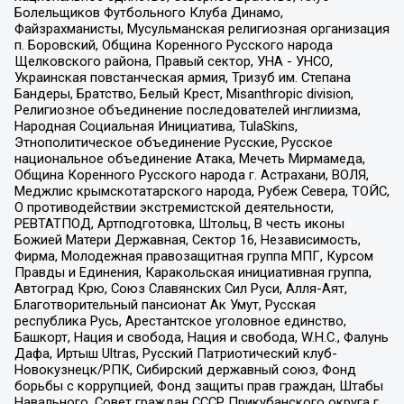
Болельщиков Футбольного Клуба Динамо,
Файзрахманисты, Мусульманская религиозная организация
п. Боровский, Община Коренного Русского народа
Щелковского района, Правый сектор, УНА - УНСО,
Украинская повстанческая армия, Тризуб им. Степана
Бандеры, Братство, Белый Крест, Misanthropic division,
Религиозное объединение последователей инглиизма,
Народная Социальная Инициатива, TulaSkins,
Этнополитическое объединение Русские, Русское
национальное объединение Атака, Мечеть Мирмамеда,
Община Коренного Русского народа г. Астрахани, ВОЛЯ,
Меджлис крымскотатарского народа, Рубеж Севера, ТОЙС,
О противодействии экстремистской деятельности,
РЕВТАТПОД, Артподготовка, Штольц, В честь иконы
Божией Матери Державная, Сектор 16, Независимость,
Фирма, Молодежная правозащитная группа МПГ, Курсом
Правды и Единения, Каракольская инициативная группа,
Автоград Крю, Союз Славянских Сил Руси, Алля-Аят,
Благотворительный пансионат Ак Умут, Русская
республика Русь, Арестантское уголовное единство,
Башкорт, Нация и свобода, Нация и свобода, W.H.С., Фалунь
Дафа, Иртыш Ultras, Русский Патриотический клуб-
Новокузнецк/РПК, Сибирский державный союз, Фонд
борьбы с коррупцией, Фонд защиты прав граждан, Штабы
Навального, Совет граждан СССР Прикубанского округа г.