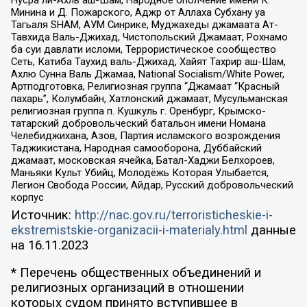
Нусра ли-Ахль аш-Шам, Народное ополчение имени К.
Минина и Д. Пожарского, Аджр от Аллаха Субхану уа
Тагьаля SHAM, АУМ Синрике, Муджахеды джамаата Ат-
Тавхида Валь-Джихад, Чистопольский Джамаат, Рохнамо
ба суи давлати исломи, Террористическое сообщество
Сеть, Катиба Таухид валь-Джихад, Хайят Тахрир аш-Шам,
Ахлю Сунна Валь Джамаа, National Socialism/White Power,
Артподготовка, Религиозная группа “Джамаат “Красный
пахарь”, Колумбайн, Хатлонский джамаат, Мусульманская
религиозная группа п. Кушкуль г. Оренбург, Крымско-
татарский добровольческий батальон имени Номана
Челебиджихана, Азов, Партия исламского возрождения
Таджикистана, Народная самооборона, Дуббайский
джамаат, московская ячейка, Батал-Хаджи Белхороев,
Маньяки Культ Убийц, Молодёжь Которая Улыбается,
Легион Свобода России, Айдар, Русский добровольческий
корпус
Источник:
http://nac.gov.ru/terroristicheskie-i-
ekstremistskie-organizacii-i-materialy.html
данные
на
16.11.2023
* Перечень общественных объединений и
религиозных организаций в отношении
которых судом принято вступившее в