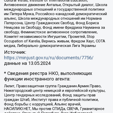
Cultural Vistas, Institute of International Education,
Антивоенное движение Антальи, Открытый диалог, Школа
международных отношений и государственной политики
им Питера Мунка, Российско-канадский демократический
альянс, Школа международных отношений им Нормана
Патерсона, Центр Гражданских Свобод, Фонд Бориса
Немцова за Свободу, Фонд имени Фридриха Науманна за
свободу, Феминистское антивоенное сопротивление,
Комитет независимости Ингушетии, Прометей, Stop
Occupation of Karelia, Вернись живым, Фридом Хаус, СОТА
медиа, Либерально-демократическая Лига Украины
Источник:
https://minjust.gov.ru/ru/documents/7756/
данные на
13.05.2024
* Сведения реестра НКО, выполняющих
функции иностранного агента:
Лилит, Правозащитная группа Гражданин.Армия.Право,
Нижегородский центр немецкой и европейской культуры,
Центр гендерных исследований, Фонд защиты прав
граждан Штаб, Институт права и публичной политики,
Фонд борьбы с коррупцией, Альянс врачей,
НАСИЛИЮ.НЕТ, Мы против СПИДа, СВЕЧА, Гуманитарное