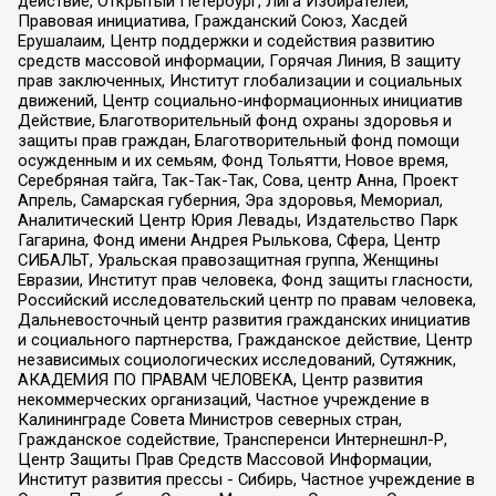
действие, Открытый Петербург, Лига Избирателей,
Правовая инициатива, Гражданский Союз, Хасдей
Ерушалаим, Центр поддержки и содействия развитию
средств массовой информации, Горячая Линия, В защиту
прав заключенных, Институт глобализации и социальных
движений, Центр социально-информационных инициатив
Действие, Благотворительный фонд охраны здоровья и
защиты прав граждан, Благотворительный фонд помощи
осужденным и их семьям, Фонд Тольятти, Новое время,
Серебряная тайга, Так-Так-Так, Сова, центр Анна, Проект
Апрель, Самарская губерния, Эра здоровья, Мемориал,
Аналитический Центр Юрия Левады, Издательство Парк
Гагарина, Фонд имени Андрея Рылькова, Сфера, Центр
СИБАЛЬТ, Уральская правозащитная группа, Женщины
Евразии, Институт прав человека, Фонд защиты гласности,
Российский исследовательский центр по правам человека,
Дальневосточный центр развития гражданских инициатив
и социального партнерства, Гражданское действие, Центр
независимых социологических исследований, Сутяжник,
АКАДЕМИЯ ПО ПРАВАМ ЧЕЛОВЕКА, Центр развития
некоммерческих организаций, Частное учреждение в
Калининграде Совета Министров северных стран,
Гражданское содействие, Трансперенси Интернешнл-Р,
Центр Защиты Прав Средств Массовой Информации,
Институт развития прессы - Сибирь, Частное учреждение в