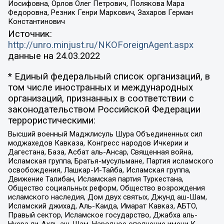
Иосифовна, Орлов Олег Петрович, Полякова Мара
Федоровна, Резник Генри Маркович, Захаров Герман
Константинович
Источник:
http://unro.minjust.ru/NKOForeignAgent.aspx
данные на
24.03.2022
* Единый федеральный список организаций, в
том числе иностранных и международных
организаций, признанных в соответствии с
законодательством Российской Федерации
террористическими:
Высший военный Маджлисуль Шура Объединенных сил
моджахедов Кавказа, Конгресс народов Ичкерии и
Дагестана, База, Асбат аль-Ансар, Священная война,
Исламская группа, Братья-мусульмане, Партия исламского
освобождения, Лашкар-И-Тайба, Исламская группа,
Движение Талибан, Исламская партия Туркестана,
Общество социальных реформ, Общество возрождения
исламского наследия, Дом двух святых, Джунд аш-Шам,
Исламский джихад, Аль-Каида, Имарат Кавказ, АБТО,
Правый сектор, Исламское государство, Джабха аль-