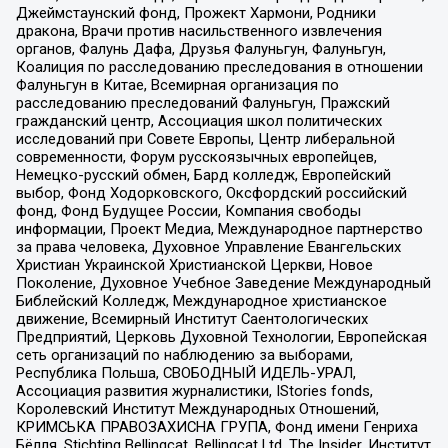
Джеймстаунский фонд, Прожект Хармони, Родники
дракона, Врачи против насильственного извлечения
органов, Фалунь Дафа, Друзья Фалуньгун, Фалуньгун,
Коалиция по расследованию преследования в отношении
Фалуньгун в Китае, Всемирная организация по
расследованию преследований Фалуньгун, Пражский
гражданский центр, Ассоциация школ политических
исследований при Совете Европы, Центр либеральной
современности, Форум русскоязычных европейцев,
Немецко-русский обмен, Бард колледж, Европейский
выбор, Фонд Ходорковского, Оксфордский российский
фонд, Фонд Будущее России, Компания свободы
информации, Проект Медиа, Международное партнерство
за права человека, Духовное Управление Евангельских
Христиан Украинской Христианской Церкви, Новое
Поколение, Духовное Учебное Заведение Международный
Библейский Колледж, Международное христианское
движение, Всемирный Институт Саентологических
Предприятий, Церковь Духовной Технологии, Европейская
сеть организаций по наблюдению за выборами,
Республика Польша, СВОБОДНЫЙ ИДЕЛЬ-УРАЛ,
Ассоциация развития журналистики, IStories fonds,
Королевский Институт Международных Отношений,
КРИМСЬКА ПРАВОЗАХИСНА ГРУПА, Фонд имени Генриха
Бёлля, Stichting Bellingcat, Bellingcat Ltd, The Insider, Институт