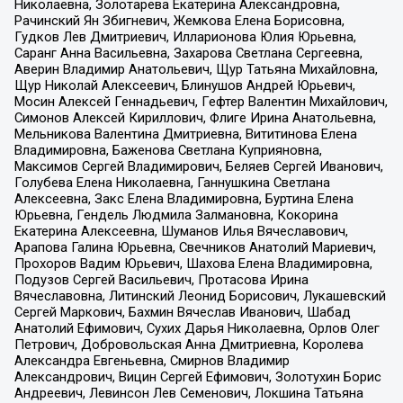
Николаевна, Золотарева Екатерина Александровна,
Рачинский Ян Збигневич, Жемкова Елена Борисовна,
Гудков Лев Дмитриевич, Илларионова Юлия Юрьевна,
Саранг Анна Васильевна, Захарова Светлана Сергеевна,
Аверин Владимир Анатольевич, Щур Татьяна Михайловна,
Щур Николай Алексеевич, Блинушов Андрей Юрьевич,
Мосин Алексей Геннадьевич, Гефтер Валентин Михайлович,
Симонов Алексей Кириллович, Флиге Ирина Анатольевна,
Мельникова Валентина Дмитриевна, Вититинова Елена
Владимировна, Баженова Светлана Куприяновна,
Максимов Сергей Владимирович, Беляев Сергей Иванович,
Голубева Елена Николаевна, Ганнушкина Светлана
Алексеевна, Закс Елена Владимировна, Буртина Елена
Юрьевна, Гендель Людмила Залмановна, Кокорина
Екатерина Алексеевна, Шуманов Илья Вячеславович,
Арапова Галина Юрьевна, Свечников Анатолий Мариевич,
Прохоров Вадим Юрьевич, Шахова Елена Владимировна,
Подузов Сергей Васильевич, Протасова Ирина
Вячеславовна, Литинский Леонид Борисович, Лукашевский
Сергей Маркович, Бахмин Вячеслав Иванович, Шабад
Анатолий Ефимович, Сухих Дарья Николаевна, Орлов Олег
Петрович, Добровольская Анна Дмитриевна, Королева
Александра Евгеньевна, Смирнов Владимир
Александрович, Вицин Сергей Ефимович, Золотухин Борис
Андреевич, Левинсон Лев Семенович, Локшина Татьяна