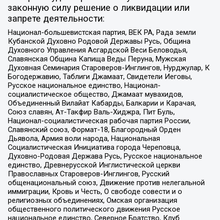
законную силу решение о ликвидации или
запрете деятельности:
Национал-большевистская партия, ВЕК РА, Рада земли
Кубанской Духовно Родовой Державы Русь, Община
Духовного Управления Асгардской Веси Беловодья,
Славянская Община Капища Веды Перуна, Мужская
Духовная Семинария Староверов-Инглингов, Нурджулар, К
Богодержавию, Таблиги Джамаат, Свидетели Иеговы,
Русское национальное единство, Национал-
социалистическое общество, Джамаат мувахидов,
Объединенный Вилайат Кабарды, Балкарии и Карачая,
Союз славян, Ат-Такфир Валь-Хиджра, Пит Буль,
Национал-социалистическая рабочая партия России,
Славянский союз, Формат-18, Благородный Орден
Дьявола, Армия воли народа, Национальная
Социалистическая Инициатива города Череповца,
Духовно-Родовая Держава Русь, Русское национальное
единство, Древнерусской Инглистической церкви
Православных Староверов-Инглингов, Русский
общенациональный союз, Движение против нелегальной
иммиграции, Кровь и Честь, О свободе совести и о
религиозных объединениях, Омская организация
общественного политического движения Русское
национальное единство, Северное Братство, Клуб