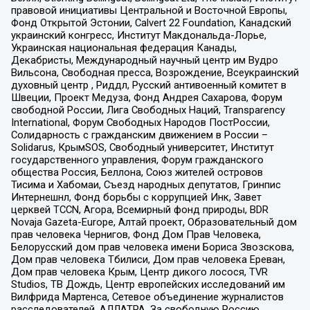
правовой инициативы Центральной и Восточной Европы,
Фонд Открытой Эстонии, Calvert 22 Foundation, Канадский
украинский конгресс, Институт Макдональда-Лорье,
Украинская национальная федерация Канады,
Декабристы, Международный научный центр им Вудро
Вильсона, Свободная пресса, Возрождение, Всеукраинский
духовный центр , Риддл, Русский антивоенный комитет в
Швеции, Проект Медуза, Фонд Андрея Сахарова, Форум
свободной России, Лига Свободных Наций, Transparеncy
International, Форум Свободных Народов ПостРоссии,
Солидарность с гражданским движением в России –
Solidarus, КрымSOS, Свободный университет, Институт
государственного управления, Форум гражданского
общества Россия, Беллона, Союз жителей островов
Тисима и Хабомаи, Съезд народных депутатов, Гринпис
Интернешнл, Фонд борьбы с коррупцией Инк, Завет
церквей TCCN, Агора, Всемирный фонд природы, BDR
Novaja Gazeta-Europe, Алтай проект, Образовательный дом
прав человека Чернигов, Фонд Дом Прав Человека,
Белорусский дом прав человека имени Бориса Звозскова,
Дом прав человека Тбилиси, Дом прав человека Ереван,
Дом прав человека Крым, Центр дикого лосося, TVR
Studios, ТВ Дождь, Центр европейских исследований им
Вилфрида Мартенса, Сетевое объединение журналистов
расследователей, АЛЛАТРА, За свободную Россию,