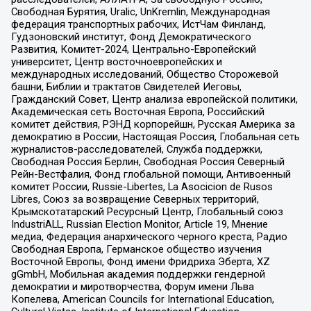
Свободная Бурятия, Uralic, UnKremlin, Международная
федерация транспортных рабочих, ИстЧам Финланд,
Гудзоновский институт, Фонд Демократического
Развития, Комитет-2024, Центрально-Европейский
университет, Центр восточноевропейских и
международных исследований, Общество Сторожевой
башни, Библии и трактатов Свидетелей Иеговы,
Гражданский Совет, Центр анализа европейской политики,
Академическая сеть Восточная Европа, Российский
комитет действия, РЭНД корпорейшн, Русская Америка за
демократию в России, Настоящая Россия, Глобальная сеть
журналистов-расследователей, Служба поддержки,
Свободная Россия Берлин, Свободная Россия Северный
Рейн-Вестфалия, Фонд глобальной помощи, Антивоенный
комитет России, Russie-Libertes, La Asocicion de Rusos
Libres, Союз за возвращение Северных территорий,
Крымскотатарский Ресурсный Центр, Глобальный союз
IndustriALL, Russian Election Monitor, Article 19, Мнение
медиа, Федерация анархического черного креста, Радио
Свободная Европа, Германское общество изучения
Восточной Европы, Фонд имени Фридриха Эберта, XZ
gGmbH, Мобильная академия поддержки гендерной
демократии и миротворчества, Форум имени Льва
Копелева, American Councils for International Education,